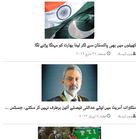
کھیلوں میں بھی پاکستان سے ٹکر لینا بھارت کو مہنگا پڑنے لگا
ویب ڈیسک
جمعه, ۲۲ مارچ ۲۰۱۹
متکبرانہ آمریت میں لپٹے عدالتی فیصلے آئین برطرف نہیں کر سکتے، جسٹس قاضی فائزعیسیٰ
ویب ڈیسک
هفته, ۸ اپریل ۲۰۲۳