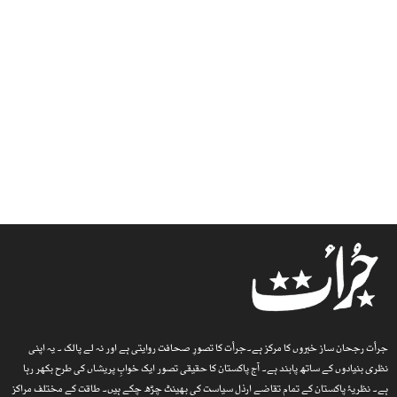
جرأت رجحان ساز خبروں کا مرکز ہے۔جرأت کا تصورِ صحافت روایتی ہے اور نہ لے پالک ۔ یہ اپنی
نظری بنیادوں کے ساتھ پابند ہے۔ آج پاکستان کا حقیقی تصور ایک خوابِ پریشاں کی طرح بکھر رہا
ہے۔ نظریۂ پاکستان کے تمام تقاضے ارذل سیاست کی بھینٹ چڑھ چکے ہیں۔ طاقت کے مختلف مراکز