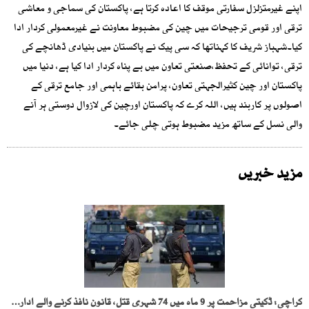
اپنے غیرمتزلزل سفارتی موقف کا اعادہ کرتا ہے، پاکستان کی سماجی و معاشی
ترقی اور قومی ترجیحات میں چین کی مضبوط معاونت نے غیرمعمولی کردار ادا
کیا۔شہباز شریف کا کہناتھا کہ سی پیک نے پاکستان میں بنیادی ڈھانچے کی
ترقی، توانائی کے تحفظ،صنعتی تعاون میں بے پناہ کردار ادا کیا ہے، دنیا میں
پاکستان اور چین کثیرالجہتی تعاون، پرامن بقائے باہمی اور جامع ترقی کے
اصولوں پر کاربند ہیں، اللہ کرے کہ پاکستان اورچین کی لازوال دوستی ہر آنے
والی نسل کے ساتھ مزید مضبوط ہوتی چلی جائے۔
مزید خبریں
کراچی: ڈکیتی مزاحمت پر 9 ماہ میں 74 شہری قتل، قانون نافذ کرنے والے ادارے بے بس