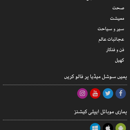
صحت
معیشت
سیر و سیاحت
عجائبات عالم
فن و فنکار
کھیل
ہمیں سوشل میڈیا پر فالو کریں
ہماری موبائل ایپلی کیشنز