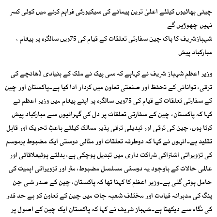
چینی بھائیوں کیلئے اعلیٰ ترین پیمانے کی سیکیورٹی فراہم کرنے میں کوئی کسر
نہیں چھوڑیں گے
شہبازشریف کا پاک چین سفارتی تعلقات کے قیام کی 75ویں سالگرہ پر پیغام ،
مبارکباد پیش
وزیر اعظم شہباز شریف نے کہاہے کہ سی پیک نے ملک کے بنیادی ڈھانچے کی
ترقی، توانائی کے تحفظ اور صنعتی تعاون میں کردار ادا کیا ہے۔پاکستان اور چین
کے سفارتی تعلقات کے قیام کی 75ویں سالگرہ پر اپنے پیغام میں وزیر اعظم نے
کہا کہ پاکستان، چین کے سفارتی تعلقات پر دل کی گہرائیوں سے مبارکباد پیش
کرتا ہوں، چین کی ترقی اور تبدیلی ترقی پذیر ممالک کیلئے باعثِ تحریک اور قابل
تقلید ہے۔انہوں نے کہا کہ دوطرفہ تعلقات اور مثالی دوستی ایک مضبوط ہرموسم
کی تزویراتی اشتراکی شراکت داری میں تبدیل ہوچکی ہے، بدلتے ہوئیعلاقائی اور
عالمی حالات کے باوجود یہ دوستی مسلسل مضبوط، مثر اور تزویراتی اہمیت کی
حامل ہوتی گئی ہے۔وزیر اعظم کا کہنا تھا کہ پاکستان، چین کے صدر شی جن
پنگ کی مدبرانہ قیادت اور مختلف شعبہ جات میں چین کے تعاون کو بے حد قدر
کی نگاہ سے دیکھتا ہے۔شہباز شریف نے کہا کہ پاکستان ایک چین کے اصول پر