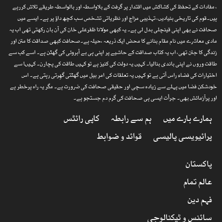
، مفادات کے تحفظ کی کشاکش میں اقتدار پر گرفت کے بلاواسطہ اور بالواسطہ طریقے تلاش کررہے
ہیں۔قوم کی تاریخی بنیادیں، تہذیبی مزاج اور نظریاتی تشخص سب کچھ داؤ پر ہے۔ ایسے میں
صحافت نے بھی اپنی قینچلی بدل لی ہے۔ یہ کبھی مولانا ظفرعلی خان کی آن بان رکھتی تھی اب یہ
مادی معاشرے میں نام مقام بنانے کا محض ایک ذریعہ ،حیلہ ہے۔صحافت کبھی صداقت کا متن اور
زندگی کا جتن تھی، اب یہ کتاب صداقت کے حاشیے پر اپنی ہی بے آبروئی کی گھٹن ہے۔ اسے کب سے
طاقت وروں نے اپنی باندی بنالیا۔ کہیں یہ دولت کی کنیز ہے تو کہیں طاقت کی پچارن۔ کہیںا سے
اختیارات کی فضاء راس آتی ہے تو کہیں یہ تعلقات کی امر بیل میں گھٹتی گھِرتی رہتی ہے۔ اس
خودشکن فضا میں پہلے سے زیادہ سچی اور حقیقی صحافت کی ضرورت ہے۔ مگر یہ راہ پرخطر ہے
اور پرآزمائش بھی۔ جرأت ایسی ہی صحافت کی گرم دم جستجو ہے۔
ہمارے بارے میں
ہم سے رابطہ
کاپی رائٹس
پرائیویسی پالیسی
قوائد و ضوابط
پاکستان
عالم تمام
فہم دین
سائنس و ٹیکنالوجی