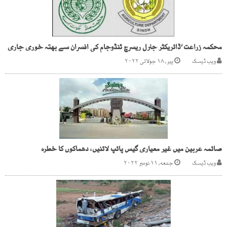
محکمہ زراعت ‘ڈائریکٹر جنرل ریسرچ ٹنڈوجام کی افسران سے بھتہ خوری جاری
ویب ڈیسک
پیر, ۱۸ جولائی ۲۰۲۲
صائمہ عربین میں غیر معیاری گیس پائپ لائنیں، دھماکوں کا خطرہ
ویب ڈیسک
جمعه, ۱۱ نومبر ۲۰۲۲