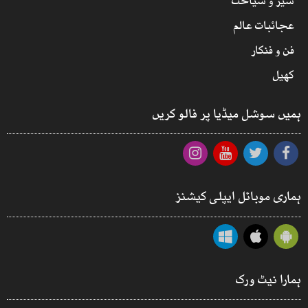
سیر و سیاحت
عجائبات عالم
فن و فنکار
کھیل
ہمیں سوشل میڈیا پر فالو کریں
ہماری موبائل ایپلی کیشنز
ہمارا نیٹ ورک