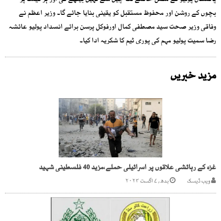
پاکستان پولیو کے مکمل خاتمے تک چین سے نہیں بیٹھے گی اور ہر قیمت پر
بچوں کے روشن اور محفوظ مستقبل کو یقینی بنایا جائے گا۔ وزیر اعظم نے
وفاقی وزیر صحت سید مصطفی کمال اورفوکل پرسن برائے انسداد پولیو عائشہ
رضا سمیت پولیو مہم کی پوری ٹیم کا شکریہ ادا کیا۔
مزید خبریں
غزہ کے رہائشی علاقوں پر اسرائیلی حملے،مزید 40 فلسطینی شہید
ویب ڈیسک
بدھ, ۷ اگست ۲۰۲۴