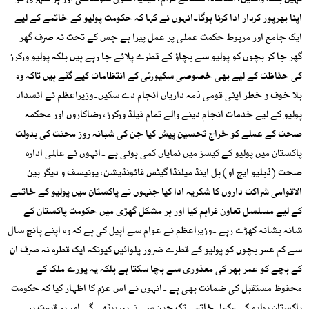
نہیں بلکہ والدین، اساتذہ، علمائے کرام، میڈیا، سول سوسائٹی اور ہر شہری کو
اپنا بھرپور کردار ادا کرنا ہوگا۔انہوں نے کہا کہ حکومت پولیو کے خاتمے کے لیے
ایک جامع اور مربوط حکمت عملی پر عمل پیرا ہے جس کے تحت نہ صرف گھر
گھر جا کر بچوں کو پولیو سے بچاؤ کے قطرے پلائے جا رہے ہیں بلکہ پولیو ورکرز
کی حفاظت کے لیے بھی خصوصی سکیورٹی کے انتظامات کیے گئے ہیں تاکہ وہ
بلا خوف و خطر اپنی قومی ذمہ داریاں انجام دے سکیں۔وزیراعظم نے انسداد
پولیو کے لیے خدمات انجام دینے والے تمام فیلڈ ورکرز، رضاکاروں اور محکمہ
صحت کے عملے کو خراج تحسین پیش کیا جن کی شبانہ روز محنت کی بدولت
پاکستان میں پولیو کے کیسز میں نمایاں کمی ہوئی ہے ۔انہوں نے عالمی ادارہ
صحت (ڈبلیو ایچ او) بل اینڈ میلنڈا گیٹس فائونڈیشن، یونیسف و دیگر بین
الاقوامی شراکت داروں کا شکریہ ادا کیا جنہوں نے پاکستان میں پولیو کے خاتمے
کے لیے مسلسل تعاون فراہم کیا اور ہر مشکل گھڑی میں حکومت پاکستان کے
شانہ بشانہ کھڑے رہے ۔وزیراعظم نے عوام سے اپیل کی ہے کہ وہ اپنے پانچ سال
سے کم عمر بچوں کو پولیو کے قطرے ضرور پلوائیں کیونکہ ایک قطرہ نہ صرف ان
کے بچے کو عمر بھر کی معذوری سے بچا سکتا ہے بلکہ یہ پورے ملک کے
محفوظ مستقبل کی ضمانت بھی ہے ۔انہوں نے اس عزم کا اظہار کیا کہ حکومت