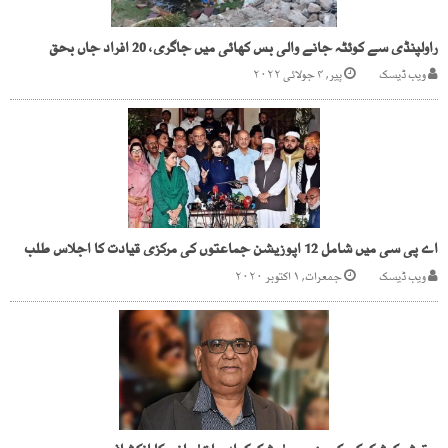
راولپنڈی سے کوئٹہ جانے والی بس کھائی میں جاگری، 20 افراد جاں بحق
ویب ڈیسک
پیر, ۴ جولائی ۲۰۲۲
اے پی سی میں شامل 12 اپوزیشن جماعتوں کی مرکزی قیادت کا اجلاس طلب
ویب ڈیسک
جمعرات, ۱ اکتوبر ۲۰۲۰