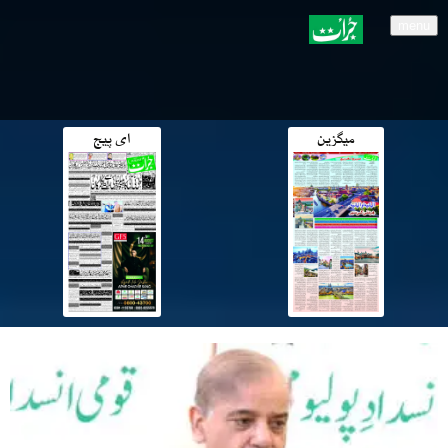
menu
میگزین
ای پیج