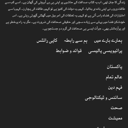
زندگی کا جتن تھی، اب یہ کتاب صداقت کے حاشیے پر اپنی ہی بے آبروئی کی گھٹن ہے۔ اسے کب سے
طاقت وروں نے اپنی باندی بنالیا۔ کہیں یہ دولت کی کنیز ہے تو کہیں طاقت کی پچارن۔ کہیںا سے
اختیارات کی فضاء راس آتی ہے تو کہیں یہ تعلقات کی امر بیل میں گھٹتی گھِرتی رہتی ہے۔ اس
خودشکن فضا میں پہلے سے زیادہ سچی اور حقیقی صحافت کی ضرورت ہے۔ مگر یہ راہ پرخطر ہے
اور پرآزمائش بھی۔ جرأت ایسی ہی صحافت کی گرم دم جستجو ہے۔
ہمارے بارے میں
ہم سے رابطہ
کاپی رائٹس
پرائیویسی پالیسی
قوائد و ضوابط
پاکستان
عالم تمام
فہم دین
سائنس و ٹیکنالوجی
صحت
معیشت