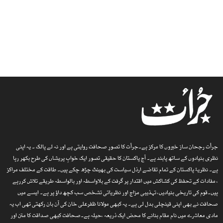
جرأت رجحان ساز خبروں کا مرکز ہے۔جرأت کا تصورِ صحافت روایتی ہے اور نہ لے پالک ۔ یہ اپنی
نظری بنیادوں کے ساتھ پابند ہے۔ آج پاکستان کا حقیقی تصور ایک خوابِ پریشاں کی طرح بکھر رہا
ہے۔ نظریۂ پاکستان کے تمام تقاضے ارذل سیاست کی بھینٹ چڑھ چکے ہیں۔ طاقت کے مختلف مراکز
، مفادات کے تحفظ کی کشاکش میں اقتدار پر گرفت کے بلاواسطہ اور بالواسطہ طریقے تلاش کررہے
ہیں۔قوم کی تاریخی بنیادیں، تہذیبی مزاج اور نظریاتی تشخص سب کچھ داؤ پر ہے۔ ایسے میں
صحافت نے بھی اپنی قینچلی بدل لی ہے۔ یہ کبھی مولانا ظفرعلی خان کی آن بان رکھتی تھی اب یہ
مادی معاشرے میں نام مقام بنانے کا محض ایک ذریعہ ،حیلہ ہے۔صحافت کبھی صداقت کا متن اور