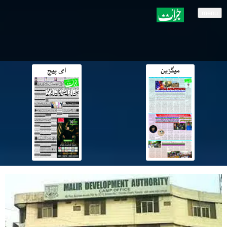
menu
میگزین
ای پیج