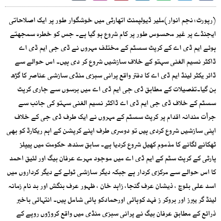
(رپورٹ: نجم انوار)ملیر ڈیولپمنٹ اتھارٹی میں خوشگوار طور پر ایک اصلاحاتی
ایجنڈے پر غیر محسوس طور پر کام شروع ہو گیا ہے۔ جس کو خطرہ سمجھتے
ہوئے ایم ڈی اے کے کرپٹ سسٹم کے مختلف مہروں نے ڈی جی ایم ڈی اے
ڈاکٹر نسیم الغنی سہتو کے خلاف سازشیں شروع کر دی ہیں۔ اس حوالے سے
ڈائر یکٹر لینڈ ایم ڈی اے کا دفتر واقع پرانی سبزی منڈی سازشی عناصر کا گڑھ
بن گیا۔تفصیلات کے مطابق ڈی جی ایم ڈی اے میں برسوں سے جاری کرپٹ
سسٹم کے خلاف ڈی جی ایم ڈی اے ڈاکٹر نسیم الغنی سہتو کی جانب سے
جرأت مندانہ اقدام پر کرپٹ سسٹم کے مہروں نے ایک طرف ڈی جی کے خلاف
اپنی سازشیں شروع کردی ہیں تو دوسری طرف اپنے کرپشن کے اہم ریکارڈ کو بھی
ٹھکانے لگانے کا مذموم کھیل شروع کردیا ہے۔ سابق سندھ حکومت میں پیپلز
پارٹی کے کرپٹ سٹم کے ایم ڈی اے میں موجود مہرے عرفان بیگ اور لئیق احمد
کا اس حوالے سے مرکزی کردار ہے جبکہ دیگر سازشی ٹولے کے دیگر کرداروں میں
اسد علی بلوچ ، ذیشان عرف گنجا، زاہد خان ، ظہور عرف بنگش اور بد نام زمانہ
لینڈ گر یبرز اور بروکر ز فہد کوہائی اورحمادکو ہائی شامل ہیں۔ انتہائی باخبر
ذرائع کے مطابق عرفان بیگ نے پرانی سبزی منڈی میں واقع کروڑوں روپے کے