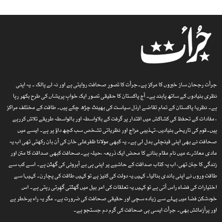
جرأت رجحان ساز خبروں کا مرکز ہے۔جرأت کا تصورِ صحافت روایتی ہے اور نہ لے پالک ۔ یہ اپنی
نظری بنیادوں کے ساتھ پابند ہے۔ آج پاکستان کا حقیقی تصور ایک خوابِ پریشاں کی طرح بکھر رہا
ہے۔ نظریۂ پاکستان کے تمام تقاضے ارذل سیاست کی بھینٹ چڑھ چکے ہیں۔ طاقت کے مختلف مراکز
، مفادات کے تحفظ کی کشاکش میں اقتدار پر گرفت کے بلاواسطہ اور بالواسطہ طریقے تلاش کررہے
ہیں۔قوم کی تاریخی بنیادیں، تہذیبی مزاج اور نظریاتی تشخص سب کچھ داؤ پر ہے۔ ایسے میں
صحافت نے بھی اپنی قینچلی بدل لی ہے۔ یہ کبھی مولانا ظفرعلی خان کی آن بان رکھتی تھی اب یہ
مادی معاشرے میں نام مقام بنانے کا محض ایک ذریعہ ،حیلہ ہے۔صحافت کبھی صداقت کا متن اور
زندگی کا جتن تھی، اب یہ کتاب صداقت کے حاشیے پر اپنی ہی بے آبروئی کی گھٹن ہے۔ اسے کب سے
طاقت وروں نے اپنی باندی بنالیا۔ کہیں یہ دولت کی کنیز ہے تو کہیں طاقت کی پچارن۔ کہیںا سے
اختیارات کی فضاء راس آتی ہے تو کہیں یہ تعلقات کی امر بیل میں گھٹتی گھِرتی رہتی ہے۔ اس
خودشکن فضا میں پہلے سے زیادہ سچی اور حقیقی صحافت کی ضرورت ہے۔ مگر یہ راہ پرخطر ہے
اور پرآزمائش بھی۔ جرأت ایسی ہی صحافت کی گرم دم جستجو ہے۔