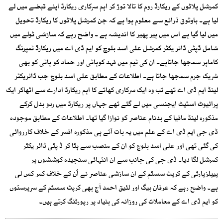
کمرشل پلاٹوں کے ریکارڈ روم کا تالا توڑ کر اہم سرکاری ریکارڈ اپنے قبضے میں لے
لیا ہے۔ باوثوق ذرائع سے معلوم ہوا ہے کہ جن کمرشل پلاٹوں کا ریکارڈ تحویل
میں لیا گیا ہے اس میں ہیر پھیر کا اندیشہ ہے ۔ واضح رہے کہ سازشی ٹولے میں
شامل ڈپٹی ڈائر یکٹر کمرشل علی اسد بلوچ کو ایم ڈی اے میں ریکارڈ ٹمپرنگ
کاماہر سمجھا جاتاہے۔ ان کی ٹیم میں فہد کوہاٹی اور حماد کو ہاٹی کو بھی
شریک جرم سمجھا جاتا ہے۔ اطلاعات کے مطابق علی اسد بلوچ جب ڈائریکٹر
لینڈ ایم ڈی اے تھے تب وہ ایک سرکاری کھاتے کا اہم ریکارڈ ادارے سے اٹھاکر ایک
پرائیوٹ اسٹیٹ ایجنسی میں لے گئے تھے جہاں پر ریکارڈ میں ردو بدل کرکے
مذکورہ لینڈ مافیا کے بدنام عناصر کو نوازا گیا تھا۔ اطلاعات کے مطابق موجودہ
ڈی جی ایم ڈی اے کے علم میں یہ بات آتے ہی مذکورہ افسر کے خلاف کارروائی
کی گئی تھی اور علی اسد بلوچ کو ان کے منصب سے ہٹا کر ڈ پٹی ڈائر یکٹر
کمرشل لگا دیا۔ ڈی جی کی جانب سے ان انتہائی سنجیدہ کوششوں پر
پیپلزپارٹی کے کرپٹ سسٹم کے ان سازشی عناصر نے اُن کے خلاف کمر کس لی
ہے۔ واضح رہے کہ عرفان بیگ اور لئیق احمد آج بھی کرپٹ سسٹم کے سرپرستوں
کو ایم ڈی اے کے معاملات کی روزانہ کی بنیاد پر رپورٹنگ کرتے ہیں۔