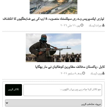
لیاری ایکسپریس وے ری سیٹلمنٹ منصوبہ، 8 ارب کی بے ضابطگیوں کا انکشاف
جرات ڈیسک
پیر, ۱۱ مئی ۲۰۲۶
کابل ، پاکستان مخالف مظاہرین کوطالبان نے مار بھگایا
ویب ڈیسک
بدھ, ۸ ستمبر ۲۰۲۱
تلاش کریں