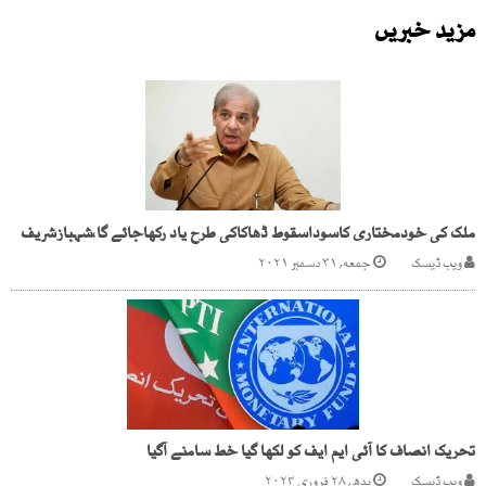
مزید خبریں
ملک کی خودمختاری کاسوداسقوط ڈھاکاکی طرح یاد رکھاجائے گا،شہبازشریف
ویب ڈیسک
جمعه, ۳۱ دسمبر ۲۰۲۱
تحریک انصاف کا آئی ایم ایف کو لکھا گیا خط سامنے آگیا
ویب ڈیسک
بدھ, ۲۸ فروری ۲۰۲۴