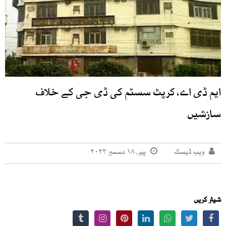
ایم ڈی اے، کرپٹ سسٹم کی ڈی جی کے خلاف
سازشیں
ویب ڈیسک
پیر, ۱۸ دسمبر ۲۰۲۳
شیئر کریں