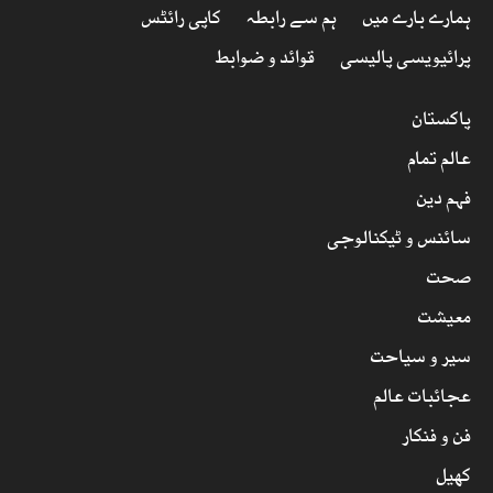
ہمارے بارے میں
ہم سے رابطہ
کاپی رائٹس
پرائیویسی پالیسی
قوائد و ضوابط
پاکستان
عالم تمام
فہم دین
سائنس و ٹیکنالوجی
صحت
معیشت
سیر و سیاحت
عجائبات عالم
فن و فنکار
کھیل