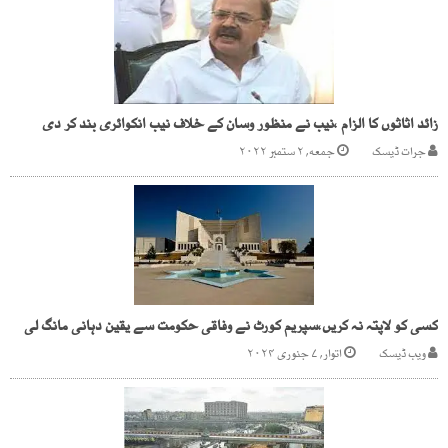
زائد اثاثوں کا الزام ،نیب نے منظور وسان کے خلاف نیب انکوائری بند کر دی
جرات ڈیسک
جمعه, ۲ ستمبر ۲۰۲۲
کسی کو لاپتہ نہ کریں،سپریم کورٹ نے وفاقی حکومت سے یقین دہانی مانگ لی
ویب ڈیسک
اتوار, ۷ جنوری ۲۰۲۴