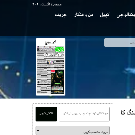
جمعه, ۷ اگست ۲۰۲۶
کنالوجی
کھیل
فن و فنکار
جریدہ
ای پیج
وی
نگ کا
تلاش کریں