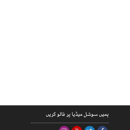
ہمیں سوشل میڈیا پر فالو کریں