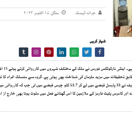
جرات ڈیسک
منگل, ۱۷ اکتوبر ۲۰۲۳
شیئر کریں
آن لائن شاپنگ پلیٹ فارمز سے منشیات اس
طابق تحقیقات میں مزید ملزمان کی شناخت بھی ہوئی ہے، گروہ سے منسلک افراد کا ت
ابق بڑے ای کامرس پلیٹ فارمز کے ملازمین کا اس گھنانے فعل میں ملوث ہونا بھی خارج از ا