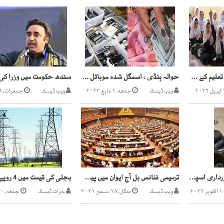
افغان طالبان لڑکیوں کی تعلیم کے معاملے پردودھڑوں میں تقسیم
حوالہ ہنڈی ، اسمگل شدہ موبائل کا نیٹ ورک پکڑا گیا
ویب ڈیسک
جمعه, ۱ مارچ ۲۰۲۴
ویب ڈیسک
جمعرات, ۶ جون ۲۰۲۴
سابق صدر آصف علی زرداری اسپتال سے بلاول ہاؤس منتقل
ترمیمی فنانس بل آج ایوان میں پیش کیے جانے کاامکان
ویب ڈیسک
منگل, ۲۸ دسمبر ۲۰۲۱
جرات ڈیسک
جمعه, ۲۰ مئی ۲۰۲۲