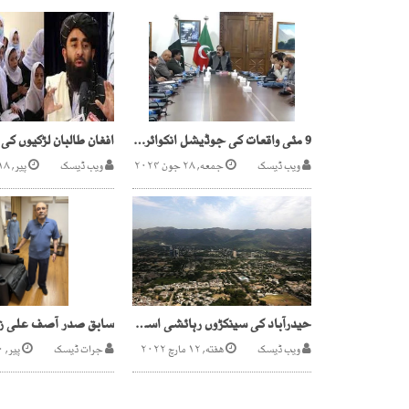
9 مئی واقعات کی جوڈیشل انکوائری،خیبرپختونخوا کابینہ کی منظوری
ویب ڈیسک
جمعه, ۲۸ جون ۲۰۲۴
ویب ڈیسک
پیر, ۱۸ اپریل ۲۰۲۲
حیدرآباد کی سینکڑوں رہائشی اسکیمیں فلڈ زون میں شامل ہونے کا انکشاف
ویب ڈیسک
هفته, ۱۲ مارچ ۲۰۲۲
جرات ڈیسک
پیر, ۱۰ اکتوبر ۲۰۲۲