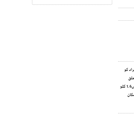
مگلنگ کا انکشاف ہوا ہے۔ اینٹی نارکوٹکس فورس نے ملک کے مختلف شہروں میں کارروائی کرتے ہوئے 11 افراد کو
علق
پاکستان کے چاروں صوبوں سے ہے۔ترجمان نے بتایا کہ اے این ایف نے 33 پارسل قبضے میں لے کر 53.7 کلو چرس قبضے میں لی جب کہ کارروائی میں1.6 کلو
مکان