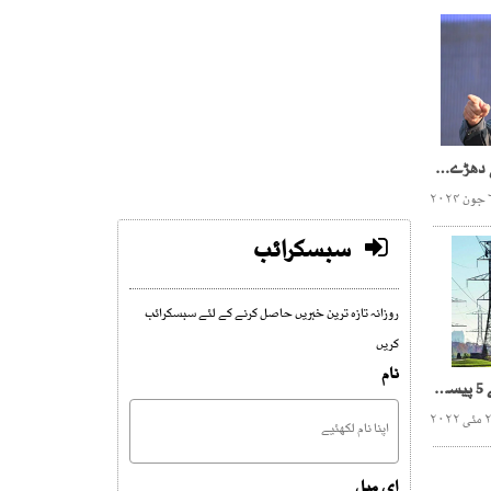
سندھ حکومت میں وزرا کی دھڑے بندی ،بلاول بھٹو میدان میں آگئے
سبسکرائب
روزانہ تازہ ترین خبریں حاصل کرنے کے لئے سبسکرائب
کریں
نام
بجلی کی قیمت میں 4 روپے 5 پیسے مزید اضافے کا امکان
ای میل