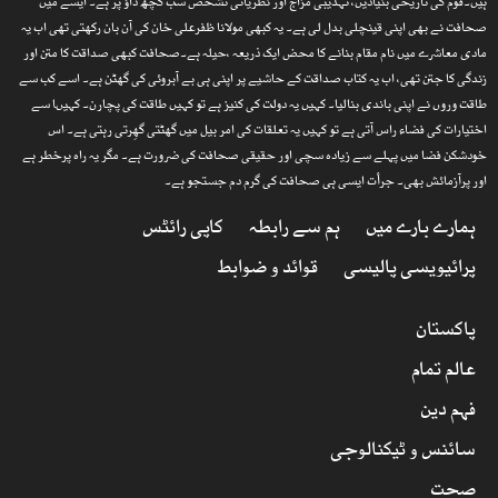
ہیں۔قوم کی تاریخی بنیادیں، تہذیبی مزاج اور نظریاتی تشخص سب کچھ داؤ پر ہے۔ ایسے میں
صحافت نے بھی اپنی قینچلی بدل لی ہے۔ یہ کبھی مولانا ظفرعلی خان کی آن بان رکھتی تھی اب یہ
مادی معاشرے میں نام مقام بنانے کا محض ایک ذریعہ ،حیلہ ہے۔صحافت کبھی صداقت کا متن اور
زندگی کا جتن تھی، اب یہ کتاب صداقت کے حاشیے پر اپنی ہی بے آبروئی کی گھٹن ہے۔ اسے کب سے
طاقت وروں نے اپنی باندی بنالیا۔ کہیں یہ دولت کی کنیز ہے تو کہیں طاقت کی پچارن۔ کہیںا سے
اختیارات کی فضاء راس آتی ہے تو کہیں یہ تعلقات کی امر بیل میں گھٹتی گھِرتی رہتی ہے۔ اس
خودشکن فضا میں پہلے سے زیادہ سچی اور حقیقی صحافت کی ضرورت ہے۔ مگر یہ راہ پرخطر ہے
اور پرآزمائش بھی۔ جرأت ایسی ہی صحافت کی گرم دم جستجو ہے۔
ہمارے بارے میں
ہم سے رابطہ
کاپی رائٹس
پرائیویسی پالیسی
قوائد و ضوابط
پاکستان
عالم تمام
فہم دین
سائنس و ٹیکنالوجی
صحت