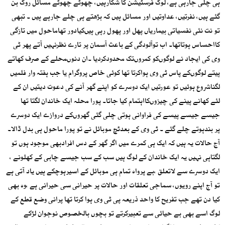
ہی چلی جارہی ہے، لوگ فرسٹیشن کا شکارہیں، چھوٹے چھوٹے مسائل روگ بن
گئے ہیں، نفرتیں، عداوتیں اور مسائل ہیں کہ بڑھتے ہی چلے جارہے ہیں ۔ تبھی
تو نت نئی نفسیاتی بیماریاں پھل اور پھول رہی ہیںکیادور تھاماحول میں تازگی
کااحساس ہوتاتھا۔ اب توآلودگی کے باعث آسمان پر تارے نظرنہیں آتے پھر ٹی
وی کی ایجاد نے لوگوںکو کمروںتک محدودکردیا ۔ان دنوںمحلے کے صرف کھاتے
پیتے لوگوںکے پاس ٹی وی ہواکرتا تھا کوئی خاص پروگرام یا جب ہفتہ وار فلمیں
لگناشروع ہوئیں تو عورتیں ایک دوسرے کو اپنے گھر آنے کی دعوت دیتیں ان کے
لئے کھانے پینے کی چیزوںکااہتمام کیا جاتا۔ پورا محلہ ایک خاندان لگتا تھا
جیسے جیسے پیسے کی فراوانی ہوتی چلی گئی گھروںکے دروازے ایک دوسرے
پر بندہوتے چلے گئے ۔ ٹی وی کے بعدٹچ موبائل نے تو پورا ماحول ہی بدل ڈالا۔
آج حالات یہ ہیں کہ ایک ہی کمرے میں اگر گھر کے دس افرادبھی موجود ہوں تو
لگتاہی نہیں یہ ایک خاندان کے لوگ ہیں سب کے سب جیسے چابی کے کھلونے ،
ایک دوسرے سے لاتعلق ،بے پرواہ تمام ہی موبائل کے اسیرہوچکے ہیں یاد آتی ہے
تو آج اپنے رویوں، سماجی تعلقات اور حالات پر حیرانی سی حیرانی ہے ،وہ بھی
کیا دن تھے جب تفریح کا واحد ذریعہ پی ٹی وی ہوا کرتا تھا پرانی وضع قطع کے
لوگ اسے بھی بے حیائی سے تعبیرکرتے تو بچوں بالخصوص نوجوان لڑکے