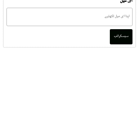
ای میل
سبسکرائب