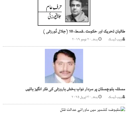
طالبان تحریک اور حکومت..قسط: 10 (جلال نُورزئی )
ویب ڈیسک
بدھ, ۲۰ نومبر ۲۰۱۹
مسئلہ بلوچستان پر سردار نواب بخش باروزئی کی فکر انگیز باتیں
ویب ڈیسک
بدھ, ۳۰ اپریل ۲۰۲۵