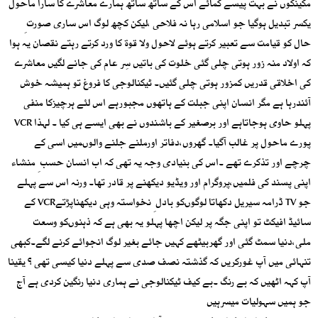
مکینکوں نے بہت پیسے کمائے اس کے ساتھ ساتھ ہمارے معاشرے کا سارا ماحول
یکسر تبدیل ہوگیا جو اسلامی رہا نہ فلاحی ،لیکن کچھ لوگ اس ساری صورت ِ
حال کو قیامت سے تعبیر کرتے ہوئے لاحول ولا قوۃ کا ورد کرتے رہتے نقصان یہ ہوا
کہ اولاد منہ زور ہوتی چلی گئی خلوت کی باتیں سِر عام کی جانے لگیں معاشرے
کی اخلاقی قدریں کمزور ہوتی چلی گئیں۔ ٹیکنالوجی کا فروغ تو ہمیشہ خوش
آئندرہا ہے مگر انسان اپنی جبلت کے ہاتھوں مجبورہے اس لئے ہرچیزکا منفی
پہلو حاوی ہوجاتاہے اور برصغیر کے باشندوں نے بھی ایسے ہی کیا ۔ لہذا VCR
پورے ماحول پر غالب آگیا۔ گھروں،دفاتر اورملنے جلنے والوںمیں اسی کے
چرچے اور تذکرے تھے ۔اس کی بنیادی وجہ یہ تھی کہ اب انسان حسب ِ منشاء
اپنی پسند کی فلمیں،پروگرام اور ویڈیو دیکھنے پر قادر تھا۔ ورنہ اس سے پہلے
جو TV ڈرامہ سیریل دکھاتا لوگوںکو بادل ِ نخواستہ وہی دیکھناپڑتےVCR کے
سائیڈ افیکٹ تو اپنی جگہ پر لیکن اچھا پہلو یہ بھی ہے کہ ذہنوںکو وسعت
ملی،دنیا سمٹ گئی اور گھربیٹھے کہیں جائے بغیر لوگ انجوائے کرنے لگے۔کبھی
تنہائی میں آپ غورکریں کہ گذشتہ نصف صدی سے پہلے دنیا کیسی تھی ؟ یقینا
آپ کہہ اٹھیں کہ بے رنگ ۔بے کیف ٹیکنالوجی نے ہماری دنیا رنگین کردی ہے آج
جو ہمیں سہولیات میسرہیں