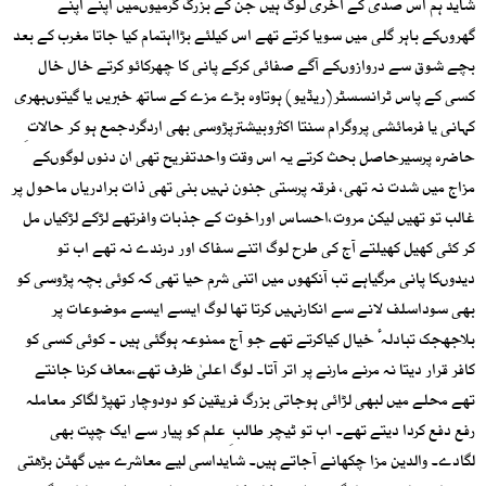
شاید ہم اس صدی کے آخری لوگ ہیں جن کے بزرگ گرمیوںمیں اپنے اپنے
گھروںکے باہر گلی میں سویا کرتے تھے اس کیلئے بڑااہتمام کیا جاتا مغرب کے بعد
بچے شوق سے دروازوںکے آگے صفائی کرکے پانی کا چھرکائو کرتے خال خال
کسی کے پاس ٹرانسسٹر(ریڈیو) ہوتاوہ بڑے مزے کے ساتھ خبریں یا گیتوںبھری
کہانی یا فرمائشی پروگرام سنتا اکثروبیشترپڑوسی بھی اردگردجمع ہو کر حالات ِ
حاضرہ پرسیرحاصل بحث کرتے یہ اس وقت واحدتفریح تھی ان دنوں لوگوںکے
مزاج میں شدت نہ تھی، فرقہ پرستی جنون نہیں بنی تھی ذات برادریاں ماحول پر
غالب تو تھیں لیکن مروت،احساس اوراخوت کے جذبات وافرتھے لڑکے لڑکیاں مل
کر کئی کھیل کھیلتے آج کی طرح لوگ اتنے سفاک اور درندے نہ تھے اب تو
دیدوںکا پانی مرگیاہے تب آنکھوں میں اتنی شرم حیا تھی کہ کوئی بچہ پڑوسی کو
بھی سوداسلف لانے سے انکارنہیں کرتا تھا لوگ ایسے ایسے موضوعات پر
بلاجھجک تبادلہ ٔ خیال کیاکرتے تھے جو آج ممنوعہ ہوگئی ہیں ۔ کوئی کسی کو
کافر قرار دیتا نہ مرنے مارنے پر اتر آتا۔ لوگ اعلیٰ ظرف تھے،معاف کرنا جانتے
تھے محلے میں لبھی لڑائی ہوجاتی بزرگ فریقین کو دودوچار تھپڑ لگاکر معاملہ
رفع دفع کردا دیتے تھے۔ اب تو ٹیچر طالب ِ علم کو پیار سے ایک چپت بھی
لگادے۔ والدین مزا چکھانے آجاتے ہیں۔ شایداسی لیے معاشرے میں گھٹن بڑھتی