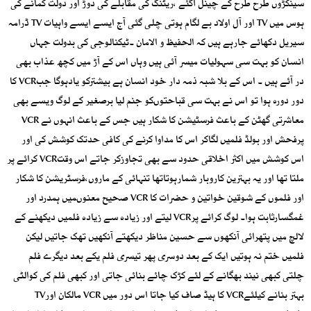
سینکڑوں طرح طرح کے چینل آگئے ،ریٹنگ کی مقابلے کی دوڑ اور دولت کمانے کی
ہوس میں TV اور آل اولاد بے لگام ہوتی چلی گئی آج ایسے ایسے واہیات TV ڈرامہ
سیریل دکھائے جارہے ہیں کہ الحفیظ و الامان ۔ٹیکنالوجی کی بدولت جہاں
انسان کو بہت سی سہولیات میسر آئی ہیں وہاں اس کے آڑ میں کچھ عذاب بھی
در آئے ہیں ۔ اس کے بلا شبہ ذمہ دار خود انسان ہے بیشترکو یادہوگا جبVCR کا
دور دورہ ہوا تو اس نے بہت سی قباحتوںکو جنم لیا برصغیر کے لوگ ویسے بھی
معاشرتی گھٹن کے باعث فرسٹیشن کا شکار ہیں جس کے باعث انہوں نے VCR
پرفحش اور بولڈ فلمیں لگاکر اس کا مداوا کرنے کی کافی حدتک کوشش کی اور
اس کوشش میں اکثر اخلاقی حدود سے بھی تجاوزکر جاتے اس وقتVCR کرائے پر
ملتا تھا اور یہ بہترین کاروبار شمارہوتاتھا تنہائی کے ماروں،فرسٹریشن کا شکار
اور فلموں کے شوقین خواتین و حضرات کا VCR صحیح معنوںمیں ہمدرد اور
غمگسارثابت ہوا۔ لوگ کرائے پرVCR لیتے اور زیادہ سے زیادہ فلمیں دیکھنے کے
لالچ میں پتھرائی آنکھوں سے حسین مناظر دیکھتے آنکھیں تھک جاتیں لیکن
فلمیں ختم نہ ہوتیں ایک کے بعد دوسری پھر تیسری فلم یکے بعد دیگرے فلم
چلتی کبھی نیند بھگانے کے لئے کڑک چائے بنائی جاتی اور کبھی فلم کی کوالٹی
بہتر بنانے کیلئےVCR کا ہیڈ صاف کیا جاتا اس دور میں VCR مالکان اورTV