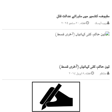
مقبوضہ کشمیر میں ماورائے عدالت قتل
ویب ڈیسک
هفته, ۲۰ ستمبر ۲۰۲۵
تین حاکم، کئی کہانیاں (آخری قسط)
منتظم
هفته, ۸ اپریل ۲۰۱۷