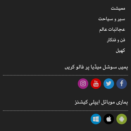
معیشت
سیر و سیاحت
عجائبات عالم
فن و فنکار
کھیل
ہمیں سوشل میڈیا پر فالو کریں
ہماری موبائل ایپلی کیشنز