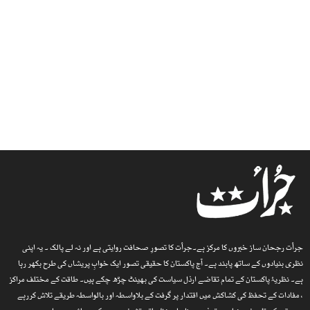
جرأت رجحان ساز خبروں کا مرکز ہے۔جرأت کا تصورِ صحافت روایتی ہے اور نہ لے پالک ۔ یہ اپنی
نظری بنیادوں کے ساتھ پابند ہے۔ آج پاکستان کا حقیقی تصور ایک خوابِ پریشاں کی طرح بکھر رہا
ہے۔ نظریۂ پاکستان کے تمام تقاضے ارذل سیاست کی بھینٹ چڑھ چکے ہیں۔ طاقت کے مختلف مراکز
، مفادات کے تحفظ کی کشاکش میں اقتدار پر گرفت کے بلاواسطہ اور بالواسطہ طریقے تلاش کررہے