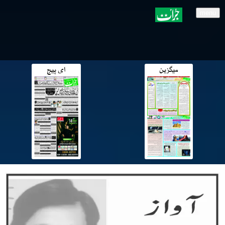
menu
میگزین
ای پیج