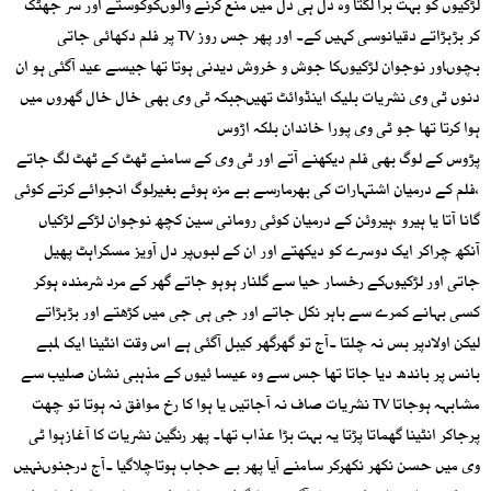
لڑکیوں کو بہت برا لگتا وہ دل ہی دل میں منع کرنے والوںکوکوستے اور سر جھٹک
کر بڑبڑاتے دقیانوسی کہیں کے۔ اور پھر جس روز TV پر فلم دکھائی جاتی
بچوںاور نوجوان لڑکیوںکا جوش و خروش دیدنی ہوتا تھا جیسے عید آگئی ہو ان
دنوں ٹی وی نشریات بلیک اینڈوائٹ تھیںجبکہ ٹی وی بھی خال خال گھروں میں
ہوا کرتا تھا جو ٹی وی پورا خاندان بلکہ اڑوس
پڑوس کے لوگ بھی فلم دیکھنے آتے اور ٹی وی کے سامنے ٹھٹ کے ٹھٹ لگ جاتے
،فلم کے درمیان اشتہارات کی بھرمارسے بے مزہ ہوئے بغیرلوگ انجوائے کرتے کوئی
گانا آتا یا ہیرو ،ہیروئن کے درمیان کوئی رومانی سین کچھ نوجوان لڑکے لڑکیاں
آنکھ چراکر ایک دوسرے کو دیکھتے اور ان کے لبوںپر دل آویز مسکراہٹ پھیل
جاتی اور لڑکیوںکے رخسار حیا سے گلنار ہوہو جاتے گھر کے مرد شرمندہ ہوکر
کسی بہانے کمرے سے باہر نکل جاتے اور جی ہی جی میں کڑھتے اور بڑبڑاتے
لیکن اولادپر بس نہ چلتا ۔آج تو گھرگھر کیبل آگئی ہے اس وقت انٹینا ایک لمبے
بانس پر باندھ دیا جاتا تھا جس سے وہ عیسا ئیوں کے مذہبی نشان صلیب سے
مشابہہ ہوجاتا TV نشریات صاف نہ آجاتیں یا ہوا کا رخ موافق نہ ہوتا تو چھت
پرجاکر انٹینا گھماتا پڑتا یہ بہت بڑا عذاب تھا۔ پھر رنگین نشریات کا آغازہوا ٹی
وی میں حسن نکھر نکھرکر سامنے آیا پھر بے حجاب ہوتاچلاگیا ۔آج درجنوںنہیں