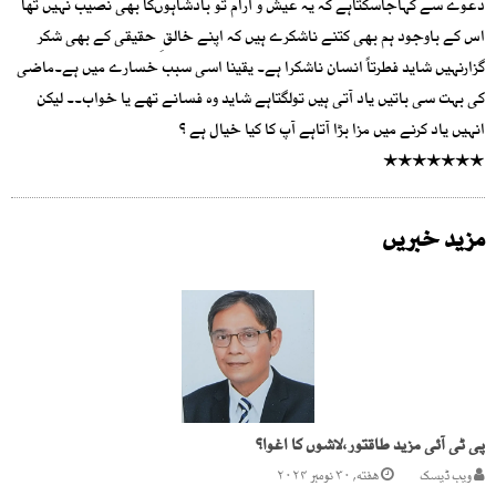
دعوے سے کہاجاسکتاہے کہ یہ عیش و آرام تو بادشاہوںکا بھی نصیب نہیں تھا
اس کے باوجود ہم بھی کتنے ناشکرے ہیں کہ اپنے خالق ِ حقیقی کے بھی شکر
گزارنہیں شاید فطرتاً انسان ناشکرا ہے۔ یقینا اسی سبب خسارے میں ہے۔ماضی
کی بہت سی باتیں یاد آتی ہیں تولگتاہے شاید وہ فسانے تھے یا خواب۔۔ لیکن
انہیں یاد کرنے میں مزا بڑا آتاہے آپ کا کیا خیال ہے ؟
٭٭٭٭٭٭٭
مزید خبریں
پی ٹی آئی مزید طاقتور،لاشوں کا اغوا؟
ویب ڈیسک
هفته, ۳۰ نومبر ۲۰۲۴