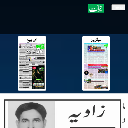
menu
میگزین
ای پیج