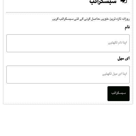
سبسکرائب
روزانہ تازہ ترین خبریں حاصل کرنے کے لئے سبسکرائب کریں
نام
ای میل
سبسکرائب