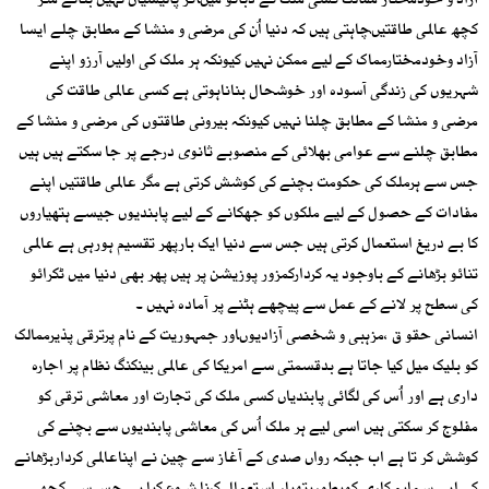
آزاد و خودمختار ممالک کسی ملک کے دبائو میںآکر پالیسیاں نہیں بناتے مگر
کچھ عالمی طاقتیںچاہتی ہیں کہ دنیا اُن کی مرضی و منشا کے مطابق چلے ایسا
آزاد وخودمختارمماک کے لیے ممکن نہیں کیونکہ ہر ملک کی اولیں آرزو اپنے
شہریوں کی زندگی آسودہ اور خوشحال بناناہوتی ہے کسی عالمی طاقت کی
مرضی و منشا کے مطابق چلنا نہیں کیونکہ بیرونی طاقتوں کی مرضی و منشا کے
مطابق چلنے سے عوامی بھلائی کے منصوبے ثانوی درجے پر جا سکتے ہیں ہیں
جس سے ہرملک کی حکومت بچنے کی کوشش کرتی ہے مگر عالمی طاقتیں اپنے
مفادات کے حصول کے لیے ملکوں کو جھکانے کے لیے پابندیوں جیسے ہتھیاروں
کا بے دریغ استعمال کرتی ہیں جس سے دنیا ایک بارپھر تقسیم ہورہی ہے عالمی
تنائو بڑھانے کے باوجود یہ کردارکمزور پوزیشن پر ہیں پھر بھی دنیا میں ٹکرائو
کی سطح پر لانے کے عمل سے پیچھے ہٹنے پر آمادہ نہیں ۔
انسانی حقو ق ،مزہبی و شخصی آزادیوںاور جمہوریت کے نام پرترقی پذیرممالک
کو بلیک میل کیا جاتا ہے بدقسمتی سے امریکا کی عالمی بینکنگ نظام پر اجارہ
داری ہے اور اُس کی لگائی پابندیاں کسی ملک کی تجارت اور معاشی ترقی کو
مفلوج کر سکتی ہیں اسی لیے ہر ملک اُس کی معاشی پابندیوں سے بچنے کی
کوشش کر تا ہے اب جبکہ رواں صدی کے آغاز سے چین نے اپناعالمی کرداربڑھانے