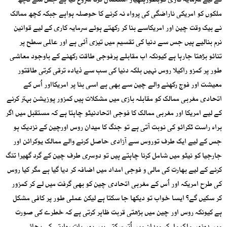
کے لیے سرمایہ کاری کوبطورہتھیار استعمال کرنا شروع کیا ہے جس سے کچھ
ملکوں کو امریکی ناراضگی کی پرواہ نہ کرنے کا حوصلہ ہواہے جبکہ کچھ ممالک
نے بیک وقت چین اور امریکاسے بنا کر رکھتے ہوئے سرمایہ کاری کے لیے قوانین
نرم بنالیے ہیں جس سے دنیا کی تقسیم میں تیزی آئی ہے اور عالمی سطح پر
تنائو بڑھتا جارہا ہے کیونکہ اب مقابلے پرفوجی طاقت رکھنے کے باوجود معاشی
طور پر کمزو راکیلا روس نہیں بلکہ دنیا کی سب سے ذیادہ ترقی کرتی طاقتور
معیشت اور فوج رکھنے والے چین سے بھی ہے اسی بنا پر امریکااور اُس کے
اتحادی مغربی ممالک کو مقابلہ بازی میں مشکلات ہیں کمزور پوزیشن بہتر کرنے
کے لیے امریکا اور مغربی ممالک کا فوجی اتحادنیٹو چاہتا ہے کہ مستقبل میں اگر
براہ راست ٹکرائو کی نوبت آتی ہے تو جنگ کا میدان روس اورچین کے نزدیک ہو
جس کے لیے ایک طرف توروس سے آزادی حاصل کرنے والے ممالک یوکرائن اور
جارجیا کو نیٹو میں شامل کرنا چاہتے ہیں تو دوسری طرف چین کے گرد گھیرا تنگ
کرنے کے لیے بھارت کی مالی و فوجی امداد میں اضافہ کر دیا گیا ہے مگر کیا روس
کی طرح امریکہ اور اُس کے مغربی اتحادی چین کو بھی گرفت میں لے کر کمزور
کر سکیں گے؟ ایسا خواب تو دیکھا جا سکتا ہے لیکن عملی طور پر کافی مشکل
ہے کیونکہ روس اور چین میں بڑھتی قربت ظاہر کرتی ہے کہ خطرے کی صورت