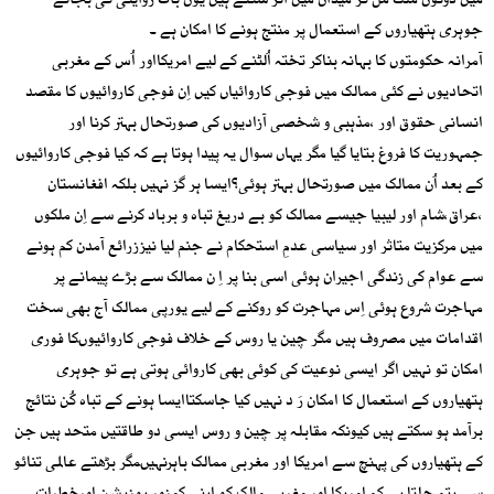
میں دونوں ملک مل کر میدان میں اُتر سکتے ہیں یوں بات روایتی کی بجائے
جوہری ہتھیاروں کے استعمال پر منتج ہونے کا امکان ہے ۔
آمرانہ حکومتوں کا بہانہ بناکر تختہ اُلٹنے کے لیے امریکااور اُس کے مغربی
اتحادیوں نے کئی ممالک میں فوجی کاروائیاں کیں اِن فوجی کاروائیوں کا مقصد
انسانی حقوق اور ،مذہبی و شخصی آزادیوں کی صورتحال بہتر کرنا اور
جمہوریت کا فروغ بتایا گیا مگر یہاں سوال یہ پیدا ہوتا ہے کہ کیا فوجی کاروائیوں
کے بعد اُن ممالک میں صورتحال بہتر ہوئی؟ایسا ہر گز نہیں بلکہ افغانستان
،عراق،شام اور لیبیا جیسے ممالک کو بے دریغ تباہ و برباد کرنے سے اِن ملکوں
میں مرکزیت متاثر اور سیاسی عدمِ استحکام نے جنم لیا نیززرائع آمدن کم ہونے
سے عوام کی زندگی اجیران ہوئی اسی بنا پر اِ ن ممالک سے بڑے پیمانے پر
مہاجرت شروع ہوئی اِس مہاجرت کو روکنے کے لیے یورپی ممالک آج بھی سخت
اقدامات میں مصروف ہیں مگر چین یا روس کے خلاف فوجی کاروائیوںکا فوری
امکان تو نہیں اگر ایسی نوعیت کی کوئی بھی کاروائی ہوتی ہے تو جوہری
ہتھیاروں کے استعمال کا امکان رَ د نہیں کیا جاسکتاایسا ہونے کے تباہ کُن نتائج
برآمد ہو سکتے ہیں کیونکہ مقابلہ پر چین و روس ایسی دو طاقتیں متحد ہیں جن
کے ہتھیاروں کی پہنچ سے امریکا اور مغربی ممالک باہرنہیںمگر بڑھتے عالمی تنائو