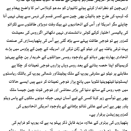
کانفرنس بلاکر امریکی صدرجو بائیڈن نے طاقت کا خوب مظاہرہ کیا علاوہ
ازیںچین کو نظرانداز کرتے ہوئے تائیوان کو مدعو کرنااِس امر کا واضح پیغام ہے
کہ ٹرمپ کی طرح جو بائیڈن بھی چین سے کسی قسم کی نرمی سے پیش نہیں آنا
چاہتے مگر امریکا اور اُس کے اتحادیوں نے بیک وقت دوبڑی طاقتوں سے ٹکرائو
کی پالیسی اختیار کرکے کوئی دانشمندی نہیں دکھائی اگرروس کی معیشت
کمزور ہے تو فوجی طاقت پہلے سے بڑھ گئی ہے اُس کی ہتھیارسازی کی صنعت
بہت ترقی یافتہ ہے اور نیٹو کے رُکن ترکی اور امریکہ کے چین کے پڑوس میں بڑے
اتحادی بھارت بھی دبائو کے باوجود روسی میزائلوں کے خریدار بن چکے ہیںنیز
کریمیاکو اپنا حصہ بنانے کے بعد روس وہاں ہزاروں فوجی تعینات کر چکا ہے
مقابلے پر نیٹو نے مشرقی یورپ کے ملک پولینڈاور شمالی یورپ کی بالٹک ریاستوں
ایسٹونیا،لیتھوینیا،لٹویا میں پانچ ہزار فوجی تعینات کر دیے ہیں ایسے حالات
میں جب روس کے ساتھ دنیا کی بڑی معاشی اور فوجی قوت چین جیسا ملک
بھی ہے تواُسے زیر کرنا کسی کے لیے آسان نہیں جبکہ دونوں ملکوں کے پاس ویٹو
پاور بھی ہے اِس لیے عالمی تنائو بڑھانے کے باوجود امریکی اتحادیوں کی
کمزورپوزیشن برقرار ہے۔
ہتھیاروں کی برتری کے علاوہ مزید قابلِ ذکر پہلو یہ ہے کہ یورپ کو فراہم کی