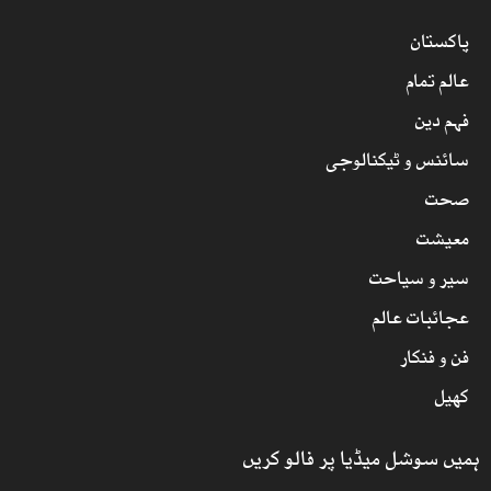
پاکستان
عالم تمام
فہم دین
سائنس و ٹیکنالوجی
صحت
معیشت
سیر و سیاحت
عجائبات عالم
فن و فنکار
کھیل
ہمیں سوشل میڈیا پر فالو کریں