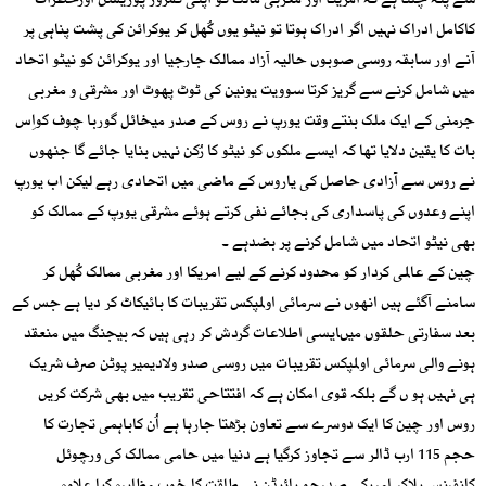
سے پتہ چلتا ہے کہ امریکا اور مغربی مالک کو اپنی کمزور پوزیشن اورخطرات
کاکامل ادراک نہیں اگر ادراک ہوتا تو نیٹو یوں کُھل کر یوکرائن کی پشت پناہی پر
آنے اور سابقہ روسی صوبوں حالیہ آزاد ممالک جارجیا اور یوکرائن کو نیٹو اتحاد
میں شامل کرنے سے گریز کرتا سوویت یونین کی ٹوٹ پھوٹ اور مشرقی و مغربی
جرمنی کے ایک ملک بنتے وقت یورپ نے روس کے صدر میخائل گوربا چوف کواِس
بات کا یقین دلایا تھا کہ ایسے ملکوں کو نیٹو کا رُکن نہیں بنایا جائے گا جنھوں
نے روس سے آزادی حاصل کی یاروس کے ماضی میں اتحادی رہے لیکن اب یورپ
اپنے وعدوں کی پاسداری کی بجائے نفی کرتے ہوئے مشرقی یورپ کے ممالک کو
بھی نیٹو اتحاد میں شامل کرنے پر بضدہے ۔
چین کے عالمی کردار کو محدود کرنے کے لیے امریکا اور مغربی ممالک کُھل کر
سامنے آگئے ہیں انھوں نے سرمائی اولمپکس تقریبات کا بائیکاٹ کر دیا ہے جس کے
بعد سفارتی حلقوں میںایسی اطلاعات گردش کر رہی ہیں کہ بیجنگ میں منعقد
ہونے والی سرمائی اولمپکس تقریبات میں روسی صدر ولادیمیر پوٹن صرف شریک
ہی نہیں ہو ں گے بلکہ قوی امکان ہے کہ افتتاحی تقریب میں بھی شرکت کریں
روس اور چین کا ایک دوسرے سے تعاون بڑھتا جارہا ہے اُن کاباہمی تجارت کا
حجم 115 ارب ڈالر سے تجاوز کرگیا ہے دنیا میں حامی ممالک کی ورچوئل