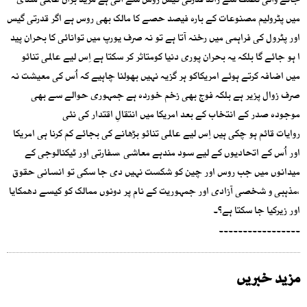
جانے والی نصف سے زائد قدرتی گیس روس سے آتی ہے مزید براں عالمی منڈی
میں پٹرولیم مصنوعات کے بارہ فیصد حصے کا مالک بھی روس ہے اگر قدرتی گیس
اور پٹرول کی فراہمی میں رخنہ آتا ہے تو نہ صرف یورپ میں توانائی کا بحران پید
ا ہو جائے گا بلکہ یہ بحران پوری دنیا کومتاثر کر سکتا ہے اِس لیے عالمی تنائو
میں اضافہ کرتے ہوئے امریکاکو ہر گزیہ نہیں بھولنا چاہیے کہ اُس کی معیشت نہ
صرف زوال پزیر ہے بلکہ فوج بھی زخم خوردہ ہے جمہوری حوالے سے بھی
موجودہ صدر کے انتخاب کے بعد امریکا میں انتقالِ اقتدار کی نئی
روایات قائم ہو چکی ہیں اِس لیے عالمی تنائو بڑھانے کی بجائے کم کرنا ہی امریکا
اور اُس کے اتحادیوں کے لیے سود مندہے معاشی ،سفارتی اور ٹیکنالوجی کے
میدانوں میں جب روس اور چین کو شکست نہیں دی جا سکی تو انسانی حقوق
،مذہبی و شخصی آزادی اور جمہوریت کے نام پر دونوں ممالک کو کیسے دھمکایا
اور زیرکیا جا سکتا ہے؟۔
۔۔۔۔۔۔۔۔۔۔۔۔۔۔۔۔۔
مزید خبریں