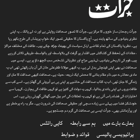
جرأت رجحان ساز خبروں کا مرکز ہے۔جرأت کا تصورِ صحافت روایتی ہے اور نہ لے پالک ۔ یہ اپنی
نظری بنیادوں کے ساتھ پابند ہے۔ آج پاکستان کا حقیقی تصور ایک خوابِ پریشاں کی طرح بکھر رہا
ہے۔ نظریۂ پاکستان کے تمام تقاضے ارذل سیاست کی بھینٹ چڑھ چکے ہیں۔ طاقت کے مختلف مراکز
، مفادات کے تحفظ کی کشاکش میں اقتدار پر گرفت کے بلاواسطہ اور بالواسطہ طریقے تلاش کررہے
ہیں۔قوم کی تاریخی بنیادیں، تہذیبی مزاج اور نظریاتی تشخص سب کچھ داؤ پر ہے۔ ایسے میں
صحافت نے بھی اپنی قینچلی بدل لی ہے۔ یہ کبھی مولانا ظفرعلی خان کی آن بان رکھتی تھی اب یہ
مادی معاشرے میں نام مقام بنانے کا محض ایک ذریعہ ،حیلہ ہے۔صحافت کبھی صداقت کا متن اور
زندگی کا جتن تھی، اب یہ کتاب صداقت کے حاشیے پر اپنی ہی بے آبروئی کی گھٹن ہے۔ اسے کب سے
طاقت وروں نے اپنی باندی بنالیا۔ کہیں یہ دولت کی کنیز ہے تو کہیں طاقت کی پچارن۔ کہیںا سے
اختیارات کی فضاء راس آتی ہے تو کہیں یہ تعلقات کی امر بیل میں گھٹتی گھِرتی رہتی ہے۔ اس
خودشکن فضا میں پہلے سے زیادہ سچی اور حقیقی صحافت کی ضرورت ہے۔ مگر یہ راہ پرخطر ہے
اور پرآزمائش بھی۔ جرأت ایسی ہی صحافت کی گرم دم جستجو ہے۔
ہمارے بارے میں
ہم سے رابطہ
کاپی رائٹس
پرائیویسی پالیسی
قوائد و ضوابط