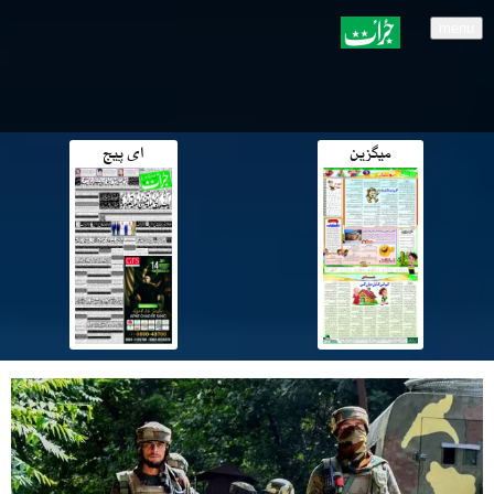
menu
میگزین
ای پیج