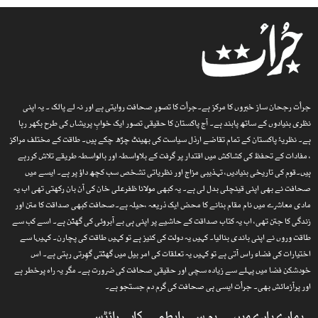
جرأت رجحان ساز خبروں کا مرکز ہے۔جرأت کا تصورِ صحافت روایتی ہے اور نہ لے پالک ۔ یہ اپنی
نظری بنیادوں کے ساتھ پابند ہے۔ آج پاکستان کا حقیقی تصور ایک خوابِ پریشاں کی طرح بکھر رہا
ہے۔ نظریۂ پاکستان کے تمام تقاضے ارذل سیاست کی بھینٹ چڑھ چکے ہیں۔ طاقت کے مختلف مراکز
، مفادات کے تحفظ کی کشاکش میں اقتدار پر گرفت کے بلاواسطہ اور بالواسطہ طریقے تلاش کررہے
ہیں۔قوم کی تاریخی بنیادیں، تہذیبی مزاج اور نظریاتی تشخص سب کچھ داؤ پر ہے۔ ایسے میں
صحافت نے بھی اپنی قینچلی بدل لی ہے۔ یہ کبھی مولانا ظفرعلی خان کی آن بان رکھتی تھی اب یہ
مادی معاشرے میں نام مقام بنانے کا محض ایک ذریعہ ،حیلہ ہے۔صحافت کبھی صداقت کا متن اور
زندگی کا جتن تھی، اب یہ کتاب صداقت کے حاشیے پر اپنی ہی بے آبروئی کی گھٹن ہے۔ اسے کب سے
طاقت وروں نے اپنی باندی بنالیا۔ کہیں یہ دولت کی کنیز ہے تو کہیں طاقت کی پچارن۔ کہیںا سے
اختیارات کی فضاء راس آتی ہے تو کہیں یہ تعلقات کی امر بیل میں گھٹتی گھِرتی رہتی ہے۔ اس
خودشکن فضا میں پہلے سے زیادہ سچی اور حقیقی صحافت کی ضرورت ہے۔ مگر یہ راہ پرخطر ہے
اور پرآزمائش بھی۔ جرأت ایسی ہی صحافت کی گرم دم جستجو ہے۔
ہمارے بارے میں
ہم سے رابطہ
کاپی رائٹس