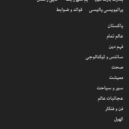
پرائیویسی پالیسی
قوائد و ضوابط
پاکستان
عالم تمام
فہم دین
سائنس و ٹیکنالوجی
صحت
معیشت
سیر و سیاحت
عجائبات عالم
فن و فنکار
کھیل