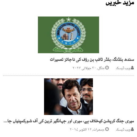
مزید خبریں
سندھ بلڈنگ، بلڈر ثاقب بن رؤف کی ناجائز تعمیرات
ویب ڈیسک
منگل, ۳۰ جولائی ۲۰۲۴
میری جنگ کرپشن کیخلاف ہے، میری اور جہانگیر ترین کی آف شورکمپنیاں جائز ہیں، عمران خان
ویب ڈیسک
جمعرات, ۱۲ اکتوبر ۲۰۱۷