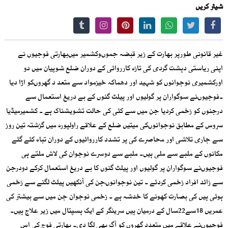
شیئر کریں
غیر قانونی طورپر بھارت کے زیر قبضہ جموںوکشمیر میںبھارتی فوجیوں نے
اپنی ریاستی دہشت گردی کی تازہ کارروائی کے دوران ضلع شوپیان میں دو
اورکشمیری نوجوانوں کو شہید اور دھماکہ خیزمواد سے متعد د گھروںکو اڑا دیا
۔فوجیوںنے سوگواران پر گولیوں اور پیلٹ گنوں کے بے دریغ استعمال سے
درجنوں کو زخمی کردیا جن میں سے کئی کی حالت تشویشناک ہے ۔ کشمیرمیڈیا
سروس کے مطابق نوجوانوںکی میتیں ضلع کے علاقے راولپورہ میں گزشتہ تین روز
سے جاری تلاشی اور محاصرے کی پر تشدد کارروائیوں کے دوران تباہ کئے گئے
مکانوں کے ملبے سے ملی ہیں۔ ملبے سے دوسرے نوجوان کی لاش ملتے ہی
فوجیوںنے سوگواران پر گولیوں اور پیلٹ گنوں کا بے دریغ استعمال کرکے دودرجن
سے زائد افراد زخمی کردئے ۔ تین نوجوانوںجن کی آنکھیں پیلٹ لگنے سے زخمی
ہوئی ہیں کی بصارت کھونے کا خدشہ ہے ۔ زخمی نوجوان جن میں سے بیشتر کی
عمریں 18سے22سال کے درمیان ہیں سرینگر کے ایک ہسپتال میں زیر علاج ہیں۔
فوجیوںنے علاقے میں متعدد گھروں کو آگ بھی لگا دی۔ بھارتی فوج کی اس