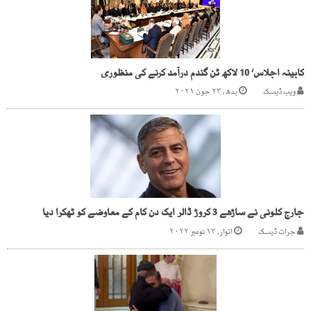
کابینہ اجلاس‘ 10 لاکھ ٹن گندم درآمد کرنے کی منظوری
ویب ڈیسک
بدھ, ۲۳ جون ۲۰۲۱
جارج کلونی نے ساڑھے 3 کروڑ ڈالر ایک دن کام کے معاوضے کو ٹھکرا دیا
جرات ڈیسک
اتوار, ۱۳ نومبر ۲۰۲۲