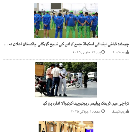
چیمئنز ٹرافی،ابتدائی اسکواڈ جمع کرانے کی تاریخ گزرگئی ،پاکستان اعلان نہ کر سکا
ویب ڈیسک
پیر, ۱۳ جنوری ۲۰۲۵
کراچی میں ٹریفک پولیس ریونیوپیداکرنیوالا ادارہ بن گیا
ویب ڈیسک
جمعه, ۴ جولائی ۲۰۲۵