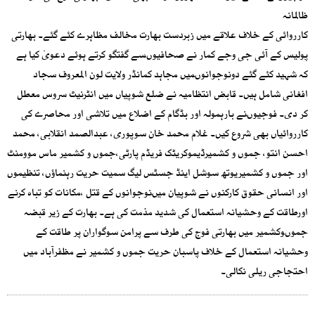
ظالمانہ
کارروائی کے خلاف علاقے میں زبردست بھارت مخالف مظاہرے کئے گئے۔ بھارتی
پولیس کے آئی جی وجے کمار نے صحافیوںسے گفتگو کرتے ہوئے دعویٰ کیا ہے
کہ شہید کئے گئے دونوجوانوںمیں مجاہد کمانڈر ولایت لون المعروف سجاد
افغانی شامل ہیں۔ قابض انتظامیہ نے ضلع شوپیاں میں انٹرنیٹ سروس معطل
کر دی۔ فوجیوںنے بارہمولہ اور بڈگام کے اضلاع میں تلاشی اور محاصرے کی
کارروائیاں بھی شروع کیں۔ غلام محمد خان سوپوری، عبدالصمد انقلابی، محمد
احسن انتو، جموں و کشمیرڈیموکریٹک فریڈم پارٹی،جموں و کشمیر ماس موومنٹ
اور جموں و کشمیریوتھ سوشل اینڈ جسٹس لیگ سمیت حریت رہنماؤں، تنظیموں
اور انسانی حقوق کارکنوں نے شوپیان میںنوجوانوں کے قتل ،مکانات کو تباہ کرنے
اورطاقت کے وحشیانہ استعمال کی شدید مذمت کی ہے۔ بھارت کے زیر قبضہ
جموںوکشمیر میں بھارتی فوج کی طرف سے پرامن سوگواران پر طاقت کے
وحشیانہ استعمال کے خلاف پاسبان حریت جموں و کشمیر نے مظفرآباد میں
احتجاجی ریلی نکالی۔