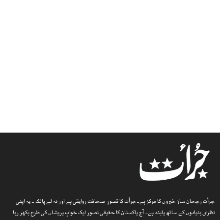
جرأت رجحان ساز خبروں کا مرکز ہے۔جرأت کا تصورِ صحافت روایتی ہے اور نہ لے پالک ۔ یہ اپنی
نظری بنیادوں کے ساتھ پابند ہے۔ آج پاکستان کا حقیقی تصور ایک خوابِ پریشاں کی طرح بکھر رہا