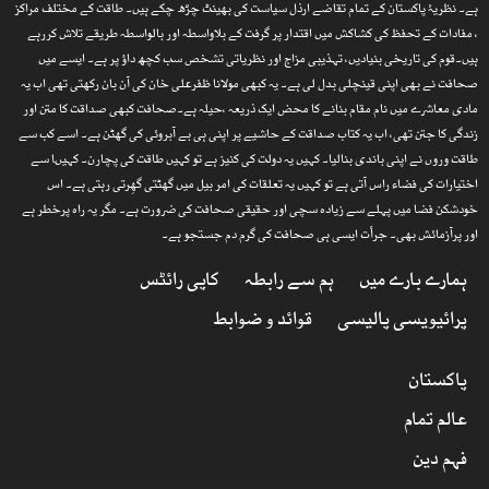
ہے۔ نظریۂ پاکستان کے تمام تقاضے ارذل سیاست کی بھینٹ چڑھ چکے ہیں۔ طاقت کے مختلف مراکز
، مفادات کے تحفظ کی کشاکش میں اقتدار پر گرفت کے بلاواسطہ اور بالواسطہ طریقے تلاش کررہے
ہیں۔قوم کی تاریخی بنیادیں، تہذیبی مزاج اور نظریاتی تشخص سب کچھ داؤ پر ہے۔ ایسے میں
صحافت نے بھی اپنی قینچلی بدل لی ہے۔ یہ کبھی مولانا ظفرعلی خان کی آن بان رکھتی تھی اب یہ
مادی معاشرے میں نام مقام بنانے کا محض ایک ذریعہ ،حیلہ ہے۔صحافت کبھی صداقت کا متن اور
زندگی کا جتن تھی، اب یہ کتاب صداقت کے حاشیے پر اپنی ہی بے آبروئی کی گھٹن ہے۔ اسے کب سے
طاقت وروں نے اپنی باندی بنالیا۔ کہیں یہ دولت کی کنیز ہے تو کہیں طاقت کی پچارن۔ کہیںا سے
اختیارات کی فضاء راس آتی ہے تو کہیں یہ تعلقات کی امر بیل میں گھٹتی گھِرتی رہتی ہے۔ اس
خودشکن فضا میں پہلے سے زیادہ سچی اور حقیقی صحافت کی ضرورت ہے۔ مگر یہ راہ پرخطر ہے
اور پرآزمائش بھی۔ جرأت ایسی ہی صحافت کی گرم دم جستجو ہے۔
ہمارے بارے میں
ہم سے رابطہ
کاپی رائٹس
پرائیویسی پالیسی
قوائد و ضوابط
پاکستان
عالم تمام
فہم دین