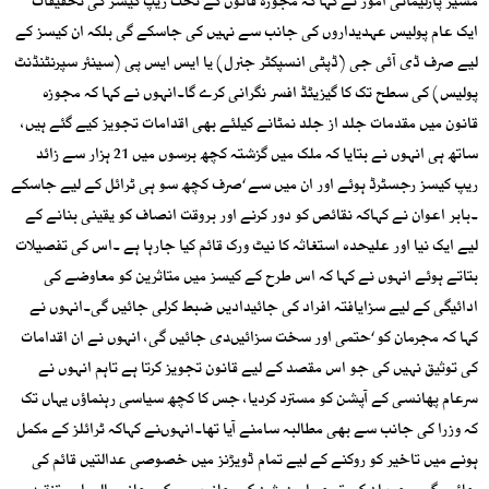
مشیر پارلیمانی امور نے کہا کہ مجوزہ قانون کے تحت ریپ کیسز کی تحقیقات
ایک عام پولیس عہدیداروں کی جانب سے نہیں کی جاسکے گی بلکہ ان کیسز کے
لیے صرف ڈی آئی جی (ڈپٹی انسپکٹر جنرل) یا ایس ایس پی (سینئر سپرنٹنڈنٹ
پولیس) کی سطح تک کا گیزیٹڈ افسر نگرانی کرے گا۔انہوں نے کہا کہ مجوزہ
قانون میں مقدمات جلد از جلد نمٹانے کیلئے بھی اقدامات تجویز کیے گئے ہیں،
ساتھ ہی انہوں نے بتایا کہ ملک میں گزشتہ کچھ برسوں میں 21 ہزار سے زائد
ریپ کیسز رجسٹرڈ ہوئے اور ان میں سے ‘صرف کچھ سو ہی ٹرائل کے لیے جاسکے
۔بابر اعوان نے کہاکہ نقائص کو دور کرنے اور بروقت انصاف کو یقینی بنانے کے
لیے ایک نیا اور علیحدہ استغاثہ کا نیٹ ورک قائم کیا جارہا ہے ۔اس کی تفصیلات
بتاتے ہوئے انہوں نے کہا کہ اس طرح کے کیسز میں متاثرین کو معاوضے کی
ادائیگی کے لیے سزایافتہ افراد کی جائیدادیں ضبط کرلی جائیں گی۔انہوں نے
کہا کہ مجرمان کو ‘حتمی اور سخت سزائیںدی جائیں گی، انہوں نے ان اقدامات
کی توثیق نہیں کی جو اس مقصد کے لیے قانون تجویز کرتا ہے تاہم انہوں نے
سرعام پھانسی کے آپشن کو مسترد کردیا، جس کا کچھ سیاسی رہنماؤں یہاں تک
کہ وزرا کی جانب سے بھی مطالبہ سامنے آیا تھا۔انہوںنے کہاکہ ٹرائلز کے مکمل
ہونے میں تاخیر کو روکنے کے لیے تمام ڈویڑنز میں خصوصی عدالتیں قائم کی