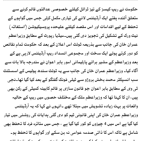
حکومت نے ریپ کیسز کے تیز ٹرائل کیلئے خصوصی عدالتوں قائم کرنے سے
متعلق آئندہ ہفتے ایک آرڈیننس لانے کی تیاری مکمل کرلی جس میں گواہوں کے
تحفظ کے لیے اقدامات اور اس مقصد کیلئے علیحدہ پروسیکیوشن (استغاثہ)
نیٹ ورک کے تشکیل کی تجویز دی گئی ہیں۔میڈیا رپورٹ کے مطابق وزیراعظم
عمران خان کی جانب سے بذریعہ ٹوئٹ اس اعلان کے بعد کہ حکومت تمام نقائص
کو دور کرتے ہوئے ایک سخت اور مجموعی انسداد ریپ آرڈیننس لارہی ہے کے
بعد وزیراعظم کے مشیر برائے پارلیمانی امور بابر اعوان نے مندرجہ بالا بات سے
آگاہ کیا۔ وزیراعظم عمران خان کی جانب سے یہ ٹوئٹ سندھ پولیس کے اسسٹنٹ
سب انسپکٹر محمد بخش بروڑو سے ٹیلی فونک گفتگو کے بعد کیا گیا تھا۔نجی
ٹی وی کے مطابق بابر اعوان جو قانون سازی پر قائم کابینہ کمیٹی کے رکن بھی
ہیں، ان کا کہنا تھا کہ وزیراعظم ملک کے مختلف حصوں میں ریپ کے حالیہ
واقعات پر بہت زیادہ تشویش میں مبتلا تھے ۔انہوں نے کہا کہ یہ آرڈیننس
وزیراعظم عمران خان کی اپنی قانونی ٹیم کو دی گئی ہدایات کی روشنی میں تیار
کیا گیا ہے اس میں 4 چیزوں کو کور کیا گیا ہے ، جس میں متاثرہ فرد کا تحفظ بھی
شامل ہے تاکہ اس کا ذاتی صدمہ عوامی نہ بن سکے اور گواہوں کا تحفظ ہو۔