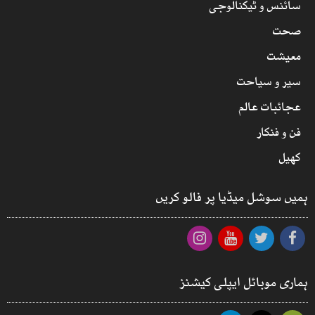
سائنس و ٹیکنالوجی
صحت
معیشت
سیر و سیاحت
عجائبات عالم
فن و فنکار
کھیل
ہمیں سوشل میڈیا پر فالو کریں
ہماری موبائل ایپلی کیشنز