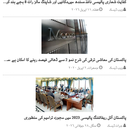
کفایت شعاری پالیسی نافذ،سندھ میںدکانیں اور شاپنگ مالز رات 8 بجے بند کرنے کا فیصلہ
ویب ڈیسک
هفته, ۱۱ اپریل ۲۰۲۶
پاکستان کی معاشی ترقی کی شرح نمو 2 سے ڈھائی فیصد رہنے کا امکان ہے ،موڈیز
ویب ڈیسک
جمعرات, ۲ اپریل ۲۰۲۰
پاکستان آئل ریفائننگ پالیسی 2023 میں مجوزہ ترامیم کی منظوری
جرات ڈیسک
منگل, ۲۸ جولائی ۲۰۲۶