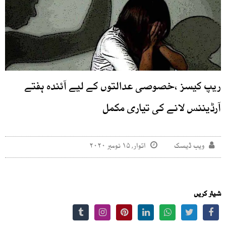
ریپ کیسز ،خصوصی عدالتوں کے لیے آئندہ ہفتے
آرڈیننس لانے کی تیاری مکمل
ویب ڈیسک
اتوار, ۱۵ نومبر ۲۰۲۰
شیئر کریں