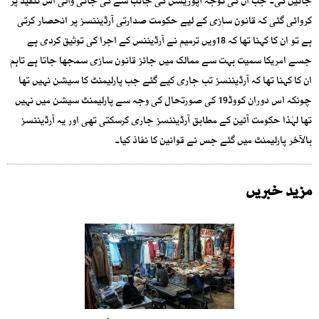
جائیں گی۔ جب ان کی توجہ اپوزیشن کی جانب سے کی جانی والی اس تنقید پر
کروائی گئی کہ قانون سازی کے لیے حکومت صدارتی آرڈیننسز پر انحصار کرتی
ہے تو ان کا کہنا تھا کہ 18ویں ترمیم نے آرڈیننس کے اجرا کی توثیق کردی ہے
جسے امریکا سمیت بہت سے ممالک میں جائز قانون سازی سمجھا جاتا ہے تاہم
ان کا کہنا تھا کہ آرڈیننسز تب جاری کیے گئے جب پارلیمنٹ کا سیشن نہیں تھا
چونکہ اس دوران کووڈ19 کی صورتحال کی وجہ سے پارلیمنٹ سیشن میں نہیں
تھا لہٰذا حکومت آئین کے مطابق آرڈیننسز جاری کرسکتی تھی اور یہ آرڈیننسز
بالآخر پارلیمنٹ میں گئے جس نے قوانین کا نفاذ کیا۔
مزید خبریں