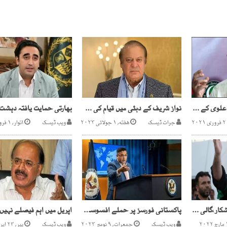
اپوزیشن کا صدر عارف علوی کے مواخذے کا مطالبہ
نواز شریف کے دبئی میں قیام کی مدت میں اضافے کا امکان
جرات ڈیسک
هفته, ۱ جولائی ۲۰۲۳
ویب ڈیسک
اتوار, ۱ فروری ۲۰۲۶
وزیر اعظم بوکھلاہٹ کا شکار،گالی دینے پراترآئے ہیں، بلاول بھٹو
پاکستانی فورسز پر حملے افسوسناک، ہم نے افغانستان میں کوئی سامان نہیں چھوڑا، امریکا
ویب ڈیسک
جمعرات, ۹ نومبر ۲۰۲۳
ویب ڈیسک
پیر, ۲۴ اپریل ۲۰۲۳