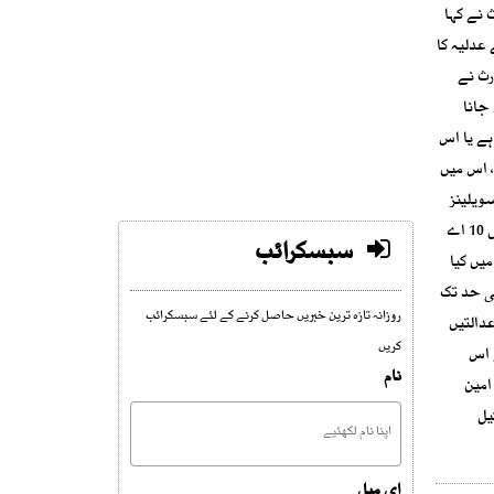
 نے کہا
 عدلیہ کا
رث نے
فیصلے میں آئین کے آرٹیکل 8(5) میں نہیں جانا
ز تک ہے یا اس
بران کے لیے نہیں، اس میں
 علی کیس میں سویلینز
کو ٹرائل کیا جاسکتا تھا، لیکن سوال یہ ہے کہ سویلینز کا فوجی عدالتوں میں کورٹ مارشل 1973 کے آئین کے مطابق ہے ؟۔ اب آرٹیکل 175(3) اور آرٹیکل 10 اے
سبسکرائب
فیصلے میں کیا
ون سے ایسے نئے نقاط ہیں جنہیں اس اپیل میں طے کرنا ہے ۔جسٹس جمال مندوخیل نے کہا کہ آرٹیکل 8(5) کی حد تک
روزانہ تازہ ترین خبریں حاصل کرنے کے لئے سبسکرائب
دالتیں
کریں
ے اس
نام
 امین
یل
ای میل