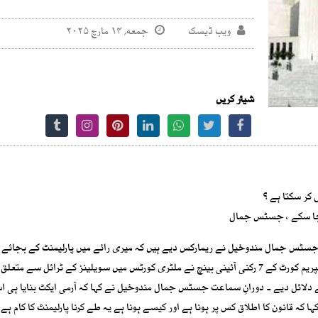
ویب ڈیسک
جمعه, ۱۴ مارچ ۲۰۲۵
شیئر کریں
 کر سکتا ہے ؟
ا جا سکے ، جسٹس جمال
سٹس جمال مندوخیل نے ریمارکس دیے ہیں کہ میری رائے میں پارلیمنٹ کے بجائے آ
پاکستان سپریم ہے ۔جسٹس امین الدین خان کی سربراہی میں سپریم کورٹ کے 7 رکنی آئینی بینچ نے ملٹری کورٹس میں سویلینز کے ٹرائل 
لائل دیے ۔ دورانِ سماعت جسٹس جمال مندوخیل نے کہا کہ آرمی ایکٹ بنایا ہی ا
 کہ قانون کا اطلاق کس پر ہونا ہے اور کیسے ہونا ہے یہ طے کرنا پارلیمنٹ کا کام 