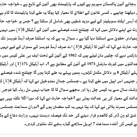
جائے آئین پاکستان سپریم ہے کیوں کہ پارلیمنٹ بھی آئین کے تابع ہے ۔خواجہ حارث
ھنا چاہیے ۔ کسی قانون کے اطلاق کا معیار کیا ہوگا یہ طے کرنا پارلیمنٹ کا کام ہے
 آرمی ایکٹ سویلینز کے لیے مزید شقیں بھی شامل کر سکتا ہے ؟ جس پر خواجہ حا
جواب دیا کہ یہ سوال عدالت کے سامنے ہے ہی نہیں۔خواجہ حارث نے اپنے دلائل میں کہا کہ چیلنج شدہ 
۔ جسٹس جمال مندوخیل نے کہا کہ آرٹیکل 8(3) میں بنیادی حقوق سے استثنا دیا گیا ہے ۔ سوال یہ ہے کہ یہ استثنا صرف آرمڈ فورس
کا دائرہ سویلینز تک بڑھایا جاسکتا ہے ؟وزارت دفاع کے وکیل خواجہ حارث نے کہا کہ آئین کا آرٹیکل 8(3) اے صرف آرمڈ فورسز کے مم
سویلینز کو بھی لایا جاسکتا ہے ۔جسٹس جمال مندوخیل نے ریمارکس دیے کہ چلیں مان لیتے ہیں کہ 1962 کے آئین کے تحت ایف بی
بھی ہے ؟ خواجہ حارث نے کہا کہ میں اس کا جواب دوں گا مگر پہلے آرٹیکل 8 پر دلائل مکمل کرلوں۔ ہمیں پہلے یہ طے کرنا ہوں گا چیلنج شدہ 
خرابیاں ہیں۔ یہ بھی دیکھنا ہوگا کہ ک
تہ سال سے یہ کیس چل رہا اور مجھے سوال کا کا جواب نہیں مل رہا۔ کیا فوجی ع
عام عدالت کے معیار کی ہی عدالت ہوتی ہے ؟خواجہ حارث نے کہا کہ میرا اگلا نکتہ یہی ہ
 پر مطمئن کر لوں۔ جس پر جسٹس مسرت ہلالی نے کہا کہ پتا نہیں یہ کب مطمئن ہوں گے ؟دورانِ سماعت جسٹس
ی شق ٹو ون ڈی کو کالعدم قرار دینے کی حد تک فیصلہ درست نہیں۔ وزارت دفاع کے وک
ل ساڑھے گیارہ بجے تک ملتوی کردی۔