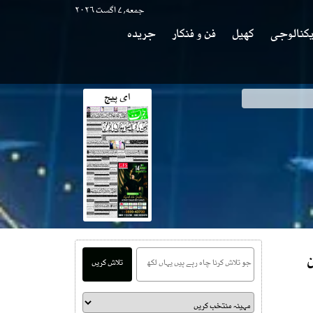
جمعه, ۷ اگست ۲۰۲۶
کنالوجی
کھیل
فن و فنکار
جریدہ
ای پیج
وی
ن
تلاش کریں