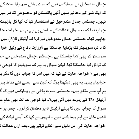
جمال مندوخیل نے ریمارکس دیے کہ میری رائے میں پارلیمنٹ کے ب
کہ ایک شق کے بجائے ہمیں آئین پاکستان کو مجموعی تناظر میں دیک
نہیں۔جسٹس جمال مندوخیل نے استفسار کیا کہ کیا کل پارلیمنٹ
چاہیے تھا
ہم آپ سے متفق ہیں۔ جسٹس مسرت ہلالی نے ریمارکس دیے کہ گزش
آرٹیکل 175 کے زمرے میں آتی ہیں؟۔ کیا فوجی عدالت بھی 
سوال کا جواب دوں گا پہلے آرٹیکل 8
الدین خان نے اہم ریمارکس دیے ۔ انہوں نے کہا کہ آرمی ایکٹ ک
خواجہ حارث کی اس دلیل سے اتفاق کرتے ہیں۔بعد ازاں عدالت نے کیس کی آئندہ سماعت 7 اپری