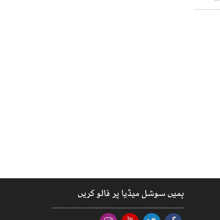
ہمیں سوشل میڈیا پر فالو کریں