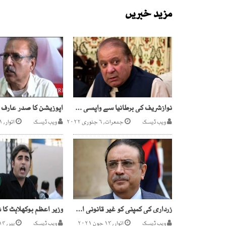
مزید خبریں
نوازشریف کی برطانیا سے واپسی کیلئے کوششیں تیز
ویب ڈیسک
جمعرات, ۶ جنوری ۲۰۲۲
ویب ڈیسک
اتوار, ۲۱ فروری ۲۰۲۱
زرداری کی کمپنی کو غیر قانونی الاٹمنٹ دینے والے 2 ملزمان پکڑے گئے
ویب ڈیسک
اتوار, ۱۳ جون ۲۰۲۱
ویب ڈیسک
پیر, ۱۴ مارچ ۲۰۲۲