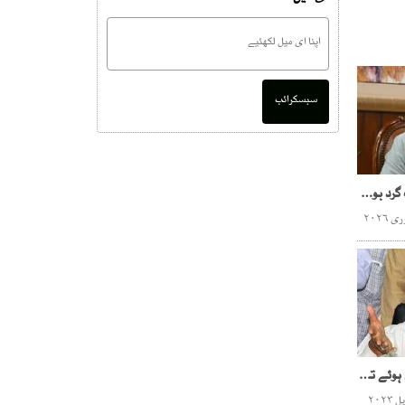
سبسکرائب
بھارتی حمایت یافتہ دہشت گرد بوکھلاہٹ کا شکار ہیں، بلاول بھٹو
اپریل میں اہم فیصلے نہیں ہوئے تو مئی میں بہت سے لوگ جیلوں میں دیکھ رہا ہوں، منظور وسان