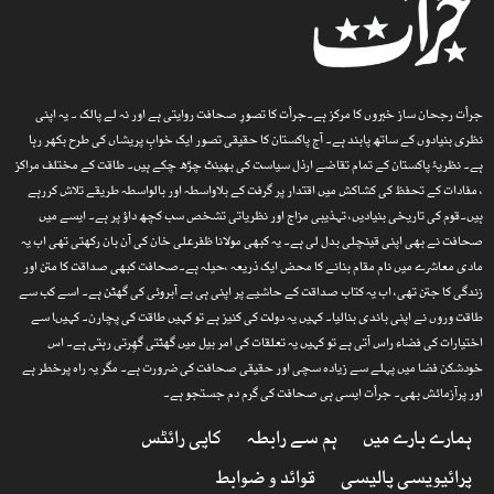
جرأت رجحان ساز خبروں کا مرکز ہے۔جرأت کا تصورِ صحافت روایتی ہے اور نہ لے پالک ۔ یہ اپنی
نظری بنیادوں کے ساتھ پابند ہے۔ آج پاکستان کا حقیقی تصور ایک خوابِ پریشاں کی طرح بکھر رہا
ہے۔ نظریۂ پاکستان کے تمام تقاضے ارذل سیاست کی بھینٹ چڑھ چکے ہیں۔ طاقت کے مختلف مراکز
، مفادات کے تحفظ کی کشاکش میں اقتدار پر گرفت کے بلاواسطہ اور بالواسطہ طریقے تلاش کررہے
ہیں۔قوم کی تاریخی بنیادیں، تہذیبی مزاج اور نظریاتی تشخص سب کچھ داؤ پر ہے۔ ایسے میں
صحافت نے بھی اپنی قینچلی بدل لی ہے۔ یہ کبھی مولانا ظفرعلی خان کی آن بان رکھتی تھی اب یہ
مادی معاشرے میں نام مقام بنانے کا محض ایک ذریعہ ،حیلہ ہے۔صحافت کبھی صداقت کا متن اور
زندگی کا جتن تھی، اب یہ کتاب صداقت کے حاشیے پر اپنی ہی بے آبروئی کی گھٹن ہے۔ اسے کب سے
طاقت وروں نے اپنی باندی بنالیا۔ کہیں یہ دولت کی کنیز ہے تو کہیں طاقت کی پچارن۔ کہیںا سے
اختیارات کی فضاء راس آتی ہے تو کہیں یہ تعلقات کی امر بیل میں گھٹتی گھِرتی رہتی ہے۔ اس
خودشکن فضا میں پہلے سے زیادہ سچی اور حقیقی صحافت کی ضرورت ہے۔ مگر یہ راہ پرخطر ہے
اور پرآزمائش بھی۔ جرأت ایسی ہی صحافت کی گرم دم جستجو ہے۔
ہمارے بارے میں
ہم سے رابطہ
کاپی رائٹس
پرائیویسی پالیسی
قوائد و ضوابط