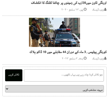
اورنگی ٹاون میں20ارب کی زمینوں پر چائنا کٹنگ کا انکشاف
ویب ڈیسک
پیر, ۱۴ ستمبر ۲۰۲۰
کورنگی پولیس , 3 ماہ کے دوران 44 مقابلے میں 10 ڈاکو ہلاک
ویب ڈیسک
بدھ, ۴ ستمبر ۲۰۲۴
تلاش کریں