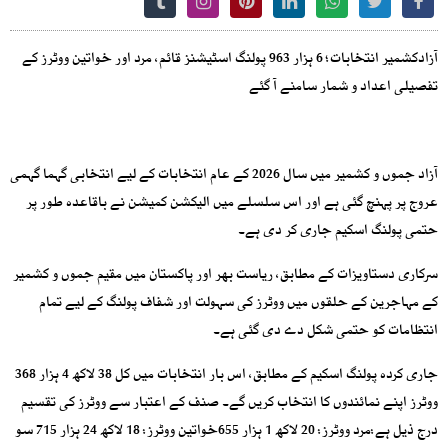
آزادکشمیر انتخابات؛ 6 ہزار 963 پولنگ اسٹیشنز قائم، مرد اور خواتین ووٹرز کے
تفصیلی اعداد و شمار سامنے آ گئے
آزاد جموں و کشمیر میں سال 2026 کے عام انتخابات کے لیے انتخابی گہما گہمی
عروج پر پہنچ گئی ہے اور اس سلسلے میں الیکشن کمیشن نے باقاعدہ طور پر
حتمی پولنگ اسکیم جاری کر دی ہے۔
سرکاری دستاویزات کے مطابق، ریاست بھر اور پاکستان میں مقیم جموں و کشمیر
کے مہاجرین کے حلقوں میں ووٹرز کی سہولت اور شفاف پولنگ کے لیے تمام
انتظامات کو حتمی شکل دے دی گئی ہے۔
جاری کردہ پولنگ اسکیم کے مطابق، اس بار انتخابات میں کل 38 لاکھ 4 ہزار 368
ووٹرز اپنے نمائندوں کا انتخاب کریں گے۔ صنف کے اعتبار سے ووٹرز کی تقسیم
درج ذیل ہے:مرد ووٹرز: 20 لاکھ 1 ہزار 655خواتین ووٹرز: 18 لاکھ 24 ہزار 715 سو