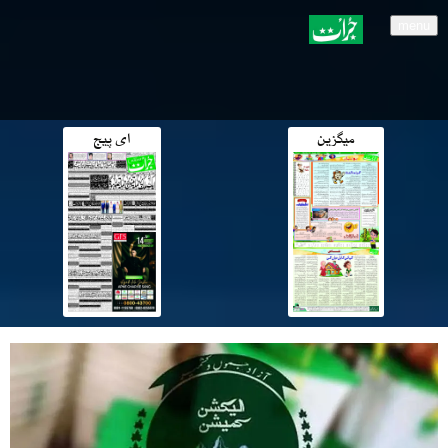
menu
میگزین
ای پیج