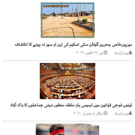
میرپورخاص ،بحرین گولڈن سٹی اسکیم کی این او سیز نہ ہونے کا انکشاف
ویب ڈیسک
پیر, ۲۳ اکتوبر ۲۰۲۳
تینوں فوجی قوانین میں ترمیمی بلز متفقہ منظور،دینی جماعتوں کا واک آؤٹ
ویب ڈیسک
منگل, ۷ جنوری ۲۰۲۰