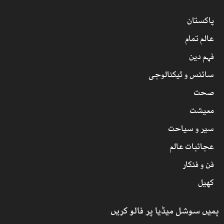
پاکستان
عالم تمام
فہم دین
سائنس و ٹیکنالوجی
صحت
معیشت
سیر و سیاحت
عجائبات عالم
فن و فنکار
کھیل
ہمیں سوشل میڈیا پر فالو کریں