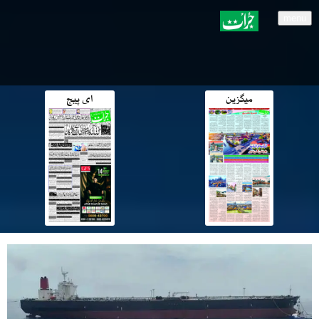
menu
میگزین
ای پیج