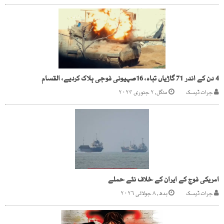
4 دن کے اندر 71 گاڑیاں تباہ، 16صہیونی فوجی ہلاک کردیے، القسام
جرات ڈیسک
منگل, ۲ جنوری ۲۰۲۴
امریکی فوج کے ایران کے خلاف نئے حملے
جرات ڈیسک
بدھ, ۸ جولائی ۲۰۲۶