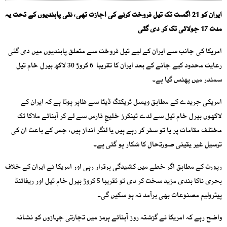
ایران کو 21 اگست تک تیل فروخت کرنے کی اجازت تھی، نئی پابندیوں کے تحت یہ
مدت 17 جولائی تک کر دی گئی
امریکا کی جانب سے ایران کے لیے تیل فروخت سے متعلق پابندیوں میں دی گئی
رعایت محدود کیے جانے کے بعد ایران کا تقریبا 6 کروڑ 30 لاکھ بیرل خام تیل
سمندر میں پھنس گیا ہے۔
امریکی جریدے کے مطابق ویسل ٹریکنگ ڈیٹا سے ظاہر ہوتا ہے کہ ایران کے
لاکھوں بیرل خام تیل سے لدے ٹینکرز خلیجِ فارس سے لے کر آبنائے ملاکا تک
مختلف مقامات پر یا تو سفر کر رہے ہیں یا لنگر انداز ہیں، جس کے باعث ان کی
ترسیل غیر یقینی صورتحال کا شکار ہو گئی ہے۔
رپورٹ کے مطابق اگر خطے میں کشیدگی برقرار رہی اور امریکا نے ایران کے خلاف
بحری ناکا بندی مزید سخت کر دی تو تقریبا 5 کروڑ بیرل خام تیل اور ریفائنڈ
پیٹرولیم مصنوعات بھی برآمد نہ ہو سکیں گی۔
واضح رہے کہ امریکا نے گزشتہ روز آبنائے ہرمز میں تجارتی جہازوں کو نشانہ