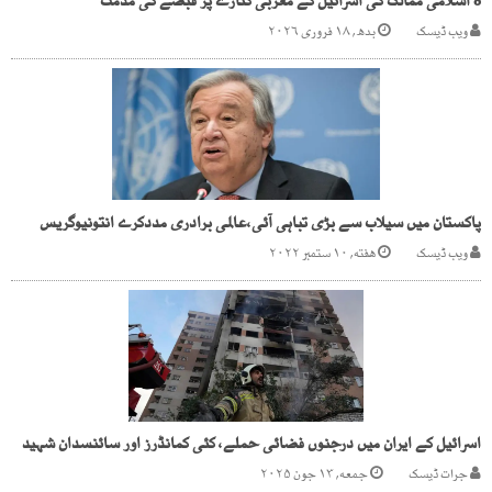
8 اسلامی ممالک کی اسرائیل کے مغربی کنارے پر قبضے کی مذمت
ویب ڈیسک
بدھ, ۱۸ فروری ۲۰۲۶
پاکستان میں سیلاب سے بڑی تباہی آئی،عالمی برادری مددکرے انتونیوگریس
ویب ڈیسک
هفته, ۱۰ ستمبر ۲۰۲۲
اسرائیل کے ایران میں درجنوں فضائی حملے، کئی کمانڈرز اور سائنسدان شہید
جرات ڈیسک
جمعه, ۱۳ جون ۲۰۲۵