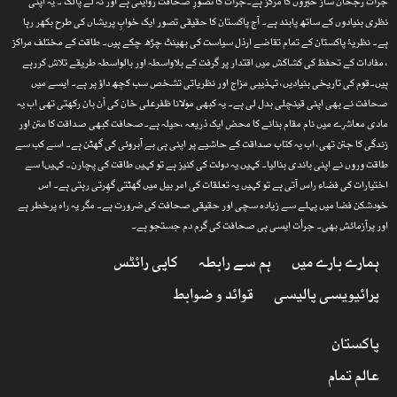
جرأت رجحان ساز خبروں کا مرکز ہے۔جرأت کا تصورِ صحافت روایتی ہے اور نہ لے پالک ۔ یہ اپنی
نظری بنیادوں کے ساتھ پابند ہے۔ آج پاکستان کا حقیقی تصور ایک خوابِ پریشاں کی طرح بکھر رہا
ہے۔ نظریۂ پاکستان کے تمام تقاضے ارذل سیاست کی بھینٹ چڑھ چکے ہیں۔ طاقت کے مختلف مراکز
، مفادات کے تحفظ کی کشاکش میں اقتدار پر گرفت کے بلاواسطہ اور بالواسطہ طریقے تلاش کررہے
ہیں۔قوم کی تاریخی بنیادیں، تہذیبی مزاج اور نظریاتی تشخص سب کچھ داؤ پر ہے۔ ایسے میں
صحافت نے بھی اپنی قینچلی بدل لی ہے۔ یہ کبھی مولانا ظفرعلی خان کی آن بان رکھتی تھی اب یہ
مادی معاشرے میں نام مقام بنانے کا محض ایک ذریعہ ،حیلہ ہے۔صحافت کبھی صداقت کا متن اور
زندگی کا جتن تھی، اب یہ کتاب صداقت کے حاشیے پر اپنی ہی بے آبروئی کی گھٹن ہے۔ اسے کب سے
طاقت وروں نے اپنی باندی بنالیا۔ کہیں یہ دولت کی کنیز ہے تو کہیں طاقت کی پچارن۔ کہیںا سے
اختیارات کی فضاء راس آتی ہے تو کہیں یہ تعلقات کی امر بیل میں گھٹتی گھِرتی رہتی ہے۔ اس
خودشکن فضا میں پہلے سے زیادہ سچی اور حقیقی صحافت کی ضرورت ہے۔ مگر یہ راہ پرخطر ہے
اور پرآزمائش بھی۔ جرأت ایسی ہی صحافت کی گرم دم جستجو ہے۔
ہمارے بارے میں
ہم سے رابطہ
کاپی رائٹس
پرائیویسی پالیسی
قوائد و ضوابط
پاکستان
عالم تمام