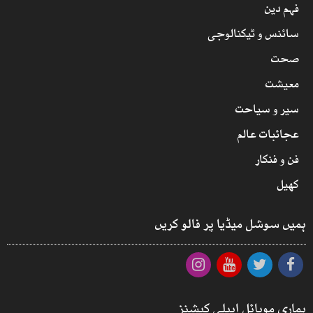
فہم دین
سائنس و ٹیکنالوجی
صحت
معیشت
سیر و سیاحت
عجائبات عالم
فن و فنکار
کھیل
ہمیں سوشل میڈیا پر فالو کریں
ہماری موبائل ایپلی کیشنز