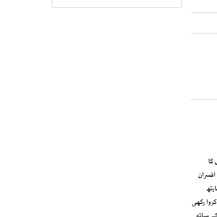
 کا
افسران
رتھ
روا رکھی
 گارنٹی کے ساتھ