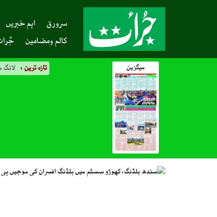
سرورق
اہم خبریں
کالم ومضامین
جُرات
میگزین
تازہ ترین :
امن او
لالچ ک
امریکا 
پرائیو
کراچی،
بیرسٹر
میر رض
ایران 
لانگ م
پاکستا