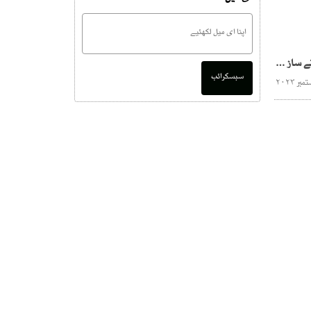
چین سے پاکستان کے راستے ساز وسامان کی پہلی کھیپ کابل پہنچ گئی
سبسکرائب