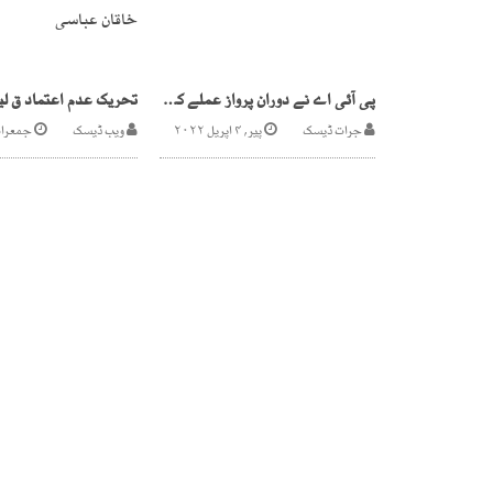
پی آئی اے نے دوران پرواز عملے کے روزہ رکھنے پر پابندی عائد کردی
جرات ڈیسک
پیر, ۴ اپریل ۲۰۲۲
ویب ڈیسک
جمعرات, ۳ مارچ