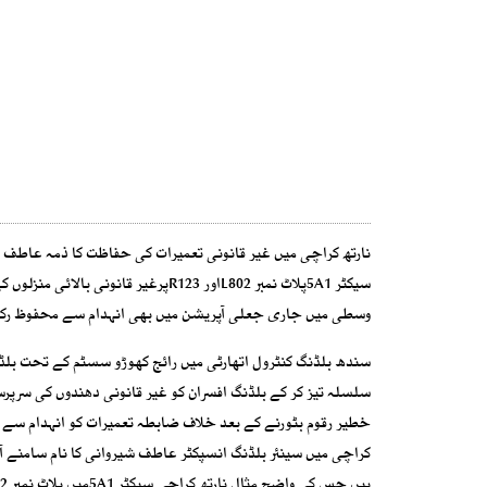
نارتھ کراچی میں غیر قانونی تعمیرات کی حفاظت کا ذمہ عاطف شی
سیکٹر 5A1پلاٹ نمبر L802اور R123پرغیر قانونی بالائی منزلوں کی تعمیرات
وسطی میں جاری جعلی آپریشن میں بھی انہدام سے محفوظ رکھ
سندھ بلڈنگ کنٹرول اتھارٹی میں رائج کھوڑو سسٹم کے تحت بلڈنگ
سلسلہ تیز کر کے بلڈنگ افسران کو غیر قانونی دھندوں کی سرپر
خطیر رقوم بٹورنے کے بعد خلاف ضابطہ تعمیرات کو انہدام سے
کراچی میں سینئر بلڈنگ انسپکٹر عاطف شیروانی کا نام سامنے آیا