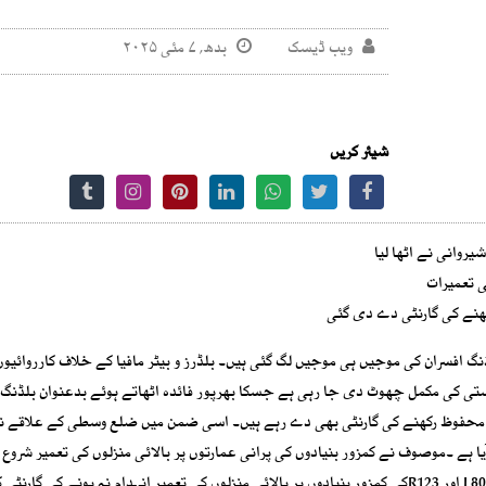
ویب ڈیسک
بدھ, ۷ مئی ۲۰۲۵
شیئر کریں
روانی نے اٹھا لیا
نے کی گارنٹی دے دی گئی
 افسران کی موجیں ہی موجیں لگ گئی ہیں۔ بلڈرز و بیٹر مافیا کے خلاف کارروائیوں
ستی کی مکمل چھوٹ دی جا رہی ہے جسکا بھرپور فائدہ اٹھاتے ہوئے بدعنوان بلڈنگ 
 محفوظ رکھنے کی گارنٹی بھی دے رہے ہیں۔ اسی ضمن میں ضلع وسطی کے علاقے نا
 ہے ۔موصوف نے کمزور بنیادوں کی پرانی عمارتوں پر بالائی منزلوں کی تعمیر شروع ک
ہیں جس کی واضح مثال نارتھ کراچی سیکٹر 5A1میں پلاٹ نمبر L802 اور R123کی کمزور بنیادوں پر بالائی منزلوں کی تعمیر انہدام نہ ہونے کی