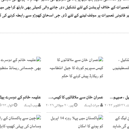
عمیرات کے خلاف آپریشن کے لئے تشکیل دی جانے والی کمیٹی بھی نارتھ کراچی میں
یر قانونی تعمیرات پر موقف لینے کے لئے ڈی جی اسحاق کھوڑو سے رابطہ کرنے کی
انسانیت کی بدترین تذلیل ، صیہونی فوج نے 2سو فلسطینیوں کو نیم برہنہ کر دیا
عمران خان سے ملاقاتوں کا کیس،سپریم کورٹ کا جیل انتظامیہ کو ریکارڈ پیش کرنے کا حکم
ر ۲۰۲۴
جرات ڈیسک
پیر, ۲۰ جولائی ۲۰۲۶
ویب ڈیسک
اتوار, ۲۴ اگست ۲۰۲۵