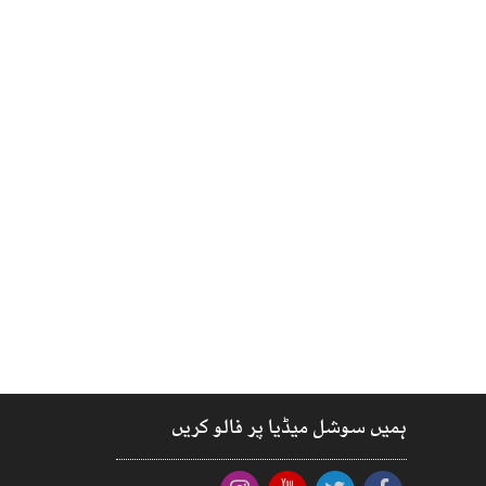
ہمیں سوشل میڈیا پر فالو کریں