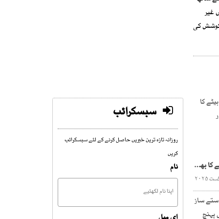
 غیر
 کوشش کی
سبسکرائب
روزانہ تازہ ترین خبریں حاصل کرنے کے لئے سبسکرائب
کریں
علیمہ خانم کے دوسرے بیٹے کا بھی جسمانی ریمانڈ منظور
نام
ای میل