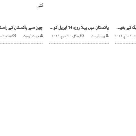
تحریک عدم اعتماد ق لیگ کے بغیر بھی کامیاب ہوجائے گی،شاہد خاقان عباسی
پاکستان میں پہلا روزہ 14 اپریل کو ہونے کا امکان
 ۲۰۲۲
ویب ڈیسک
منگل, ۳۰ مارچ ۲۰۲۱
جرات ڈیسک
هفته, ۲ ستمبر ۲۰۲۳