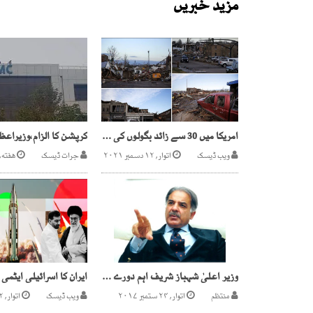
مزید خبریں
امریکا میں 30 سے زائد بگولوں کی زد میں آئی ہر شے ملیا میٹ ،70افرادسے زائدہلاک
ویب ڈیسک
اتوار, ۱۲ دسمبر ۲۰۲۱
جرات ڈیسک
هفته, ۲۰ اگست ۰۲۲
وزیر اعلیٰ شہباز شریف اہم دورے پر لندن روانہ
منتظم
اتوار, ۲۴ ستمبر ۲۰۱۷
ویب ڈیسک
اتوار, ۲۲ جون ۲۰۲۵