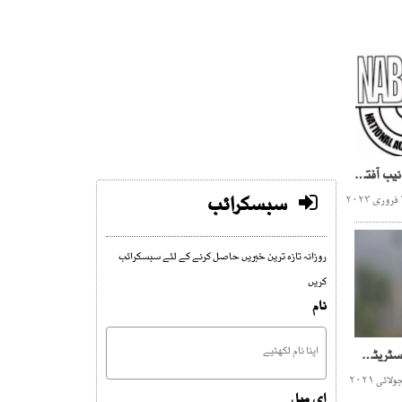
کام میں مداخلت: چیئرمین نیب آفتاب سلطان مستعفی
سبسکرائب
روزانہ تازہ ترین خبریں حاصل کرنے کے لئے سبسکرائب
کریں
نام
دشمن قوتیں سی پیک کے اسٹریٹجک تعاون کیلئے خطرہ ہیں ،آرمی چیف
ای میل