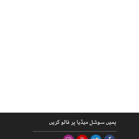
ہمیں سوشل میڈیا پر فالو کریں