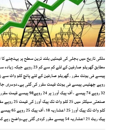
پیک ریٹ 21 اعشاریہ 54 پیسے مقرر کردی گئی ہے۔واضح رہے کہ تمام صارفین کے لئے مذکورہ فی یونٹ قیمت میں ٹیکسز بھی شامل ہیں۔