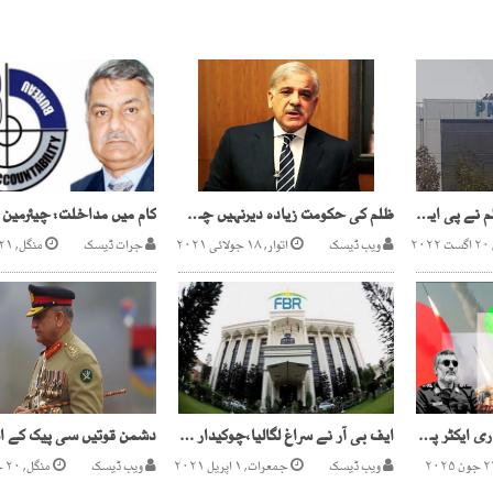
کرپشن کا الزام،وزیراعظم نے پی ایم سی ارکان تبدیل کردیے
ظلم کی حکومت زیادہ دیرنہیں چل سکتی،،شہباز شریف
۲
ویب ڈیسک
اتوار, ۱۸ جولائی ۲۰۲۱
جرات ڈیسک
منگل, ۲۱ فروری ۲۰۲۳
ایران کا اسرائیلی ایٹمی ری ایکٹر پر حملہ(صہیونی کمانڈ اینڈ کنٹرول سینٹربھی نشانہ)
ایف بی آر نے سراغ لگالیا،چوکیدار ، مزدور لگژری گاڑیوں کے مالک نکلے
ویب ڈیسک
جمعرات, ۱ اپریل ۲۰۲۱
ویب ڈیسک
منگل, ۲۰ جولائی ۲۰۲۱