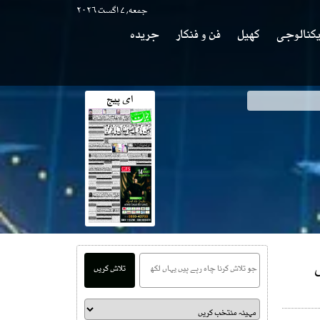
جمعه, ۷ اگست ۲۰۲۶
کنالوجی
کھیل
فن و فنکار
جریدہ
ای پیج
تلاش کریں