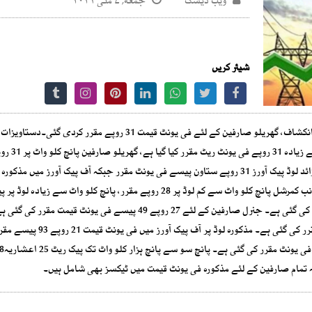
ویب ڈیسک
جمعه, ۷ مئی ۲۰۲۱
شیئر کریں
ملکی تاریخ میں بجلی کی قیمتیں بلند ترین سطح پر پہنچنے کا انکشاف، گھریلو صارفین کے لئے فی یونٹ قیمت 31 روپے مقرر کردی گئی۔
روپے چھتیس پیسے فی یونٹ قیمت مقرر کی گئی ہے۔دوسری جانب کمرشل پانچ کلو واٹ سے کم لوڈ پر 28 روپے مقرر، پانچ کلو واٹ سے زی
32 روپے 74 پیسے ، آف پیک آورز پر 24 روپے98 پیسے قیمت مقرر کی گئی ہے۔ جنرل صارفین کے لئے 27 روپے 49 پیسے فی یونٹ قیمت مقرر کی
صنعتی سیکٹر میں 25 کلو واٹ تک پیک آورز کی قیمت 25 روپے مقرر کی گئی ہے۔ مذکورہ لوڈ 