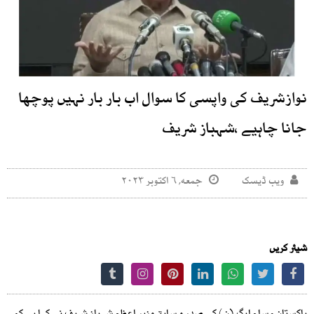
نوازشریف کی واپسی کا سوال اب بار بار نہیں پوچھا
جانا چاہیے ،شہباز شریف
ویب ڈیسک
جمعه, ۶ اکتوبر ۲۰۲۳
شیئر کریں