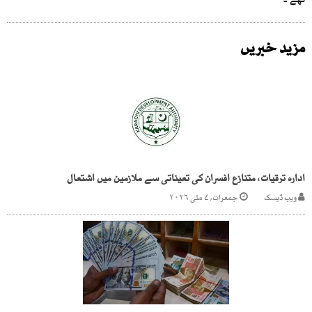
تھے ۔
مزید خبریں
ادارہ ترقیات، متنازع افسران کی تعیناتی سے ملازمین میں اشتعال
ویب ڈیسک
جمعرات, ۷ مئی ۲۰۲۶