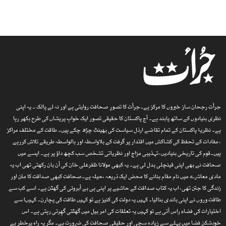
جرأت رجحان ساز خبروں کا مرکز ہے۔جرأت کا تصورِ صحافت روایتی ہے اور نہ لے پالک ۔ یہ اپنی
نظری بنیادوں کے ساتھ پابند ہے۔ آج پاکستان کا حقیقی تصور ایک خوابِ پریشاں کی طرح بکھر رہا
ہے۔ نظریۂ پاکستان کے تمام تقاضے ارذل سیاست کی بھینٹ چڑھ چکے ہیں۔ طاقت کے مختلف مراکز
، مفادات کے تحفظ کی کشاکش میں اقتدار پر گرفت کے بلاواسطہ اور بالواسطہ طریقے تلاش کررہے
ہیں۔قوم کی تاریخی بنیادیں، تہذیبی مزاج اور نظریاتی تشخص سب کچھ داؤ پر ہے۔ ایسے میں
صحافت نے بھی اپنی قینچلی بدل لی ہے۔ یہ کبھی مولانا ظفرعلی خان کی آن بان رکھتی تھی اب یہ
مادی معاشرے میں نام مقام بنانے کا محض ایک ذریعہ ،حیلہ ہے۔صحافت کبھی صداقت کا متن اور
زندگی کا جتن تھی، اب یہ کتاب صداقت کے حاشیے پر اپنی ہی بے آبروئی کی گھٹن ہے۔ اسے کب سے
طاقت وروں نے اپنی باندی بنالیا۔ کہیں یہ دولت کی کنیز ہے تو کہیں طاقت کی پچارن۔ کہیںا سے
اختیارات کی فضاء راس آتی ہے تو کہیں یہ تعلقات کی امر بیل میں گھٹتی گھِرتی رہتی ہے۔ اس
خودشکن فضا میں پہلے سے زیادہ سچی اور حقیقی صحافت کی ضرورت ہے۔ مگر یہ راہ پرخطر ہے