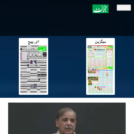
menu
میگزین
ای پیج