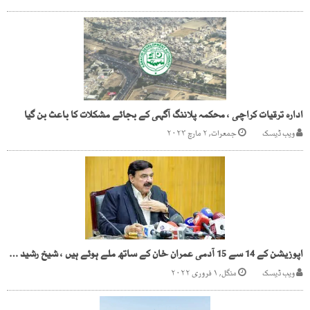
ادارہ ترقیات کراچی ، محکمہ پلاننگ آگہی کے بجائے مشکلات کا باعث بن گیا
ویب ڈیسک
جمعرات, ۲ مارچ ۲۰۲۳
اپوزیشن کے 14 سے 15 آدمی عمران خان کے ساتھ ملے ہوئے ہیں ، شیخ رشید کا دعویٰ
ویب ڈیسک
منگل, ۱ فروری ۲۰۲۲