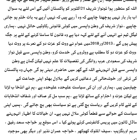
پاکستان مسلم لیگ (ن) کے صدر و سابق وزیر اعظم شہباز شریف نے کہا ہے کہ
اللہ کو منظور ہوا تونواز شریف 21اکتوبر کو پاکستان آئیں گے اس لئے یہ سوال
اب بار بار نہیں پوچھنا چاہیے کہ وہ آ رہے ہیں کہ نہیں آرہے یہ بات ختم ہو جانی
چاہیے ، نواز شریف کی وطن واپسی میں کوئی قانونی رکاوٹیں حائل نہیں ، ہماری
لیگل ٹیم نے انہیں آنے کے لئے کہہ دیا ہے وہ قانون کا سامنا کرنے کے لئے ہر جگہ
پیش ہوں گے ، 2013اور2018میں عوام نے ووٹ کو عزت دو کے نعرے پر ووٹ دیا
،ووٹ کو عزت دو کا مطلب ہے ووٹروں کی خدمت کرو، وطن واپسی سے قبل نواز
شریف کی سعودی عرب روانگی کی تفصیلات کا علم نہیں لیکن گمان ہے وطن
واپسی سے قبل انہوںنے اللہ کے گھر میں حاضری دینی ہو گی جہاں وہ پاکستان
کی ترقی اور خوشحالی کی دعائیں کریں گے ،بلاول بھٹو اپنی جماعت کے
چیئرمین ہیں ، ہماری اور ان کی سیاست علیحدہ علیحدہ ہے ، ہم نے انتخا ب لڑنا
ہے لیکن عزت و احترام کے ساتھ لڑنا ہے ، ہم سب مل کر صاف اور شفاف انتخابات
کے لئے کام کریں گے ،ریاست بچ گئی ہے تو سیاست بھی بچ جائے گی ، ہمیں اپنی
سیاست کے حوالے سے قطعاً کوئی ملال نہیں ہے۔ ان خیالات کا اظہار انہوںنے
ماڈل ٹائون میں پریس کانفرنس کرتے ہوئے کیا ۔ اس موقع پر خواجہ سعد رفیق ،
مریم اورنگزیب ، سیف الملوک کھوکھر ، خواجہ عمران نذیر اور دیگر بھی موجود