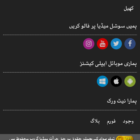
کھیل
ہمیں سوشل میڈیا پر فالو کریں
ہماری موبائل ایپلی کیشنز
ہمارا نیٹ ورک
وجود
فورم
بلاگ
© 2026 - تمام مواد کے جملہ حقوق بہ حق جرأت میڈیا گروپ محفوظ ہیں