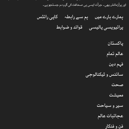
اور پرآزمائش بھی۔ جرأت ایسی ہی صحافت کی گرم دم جستجو ہے۔
ہمارے بارے میں
ہم سے رابطہ
کاپی رائٹس
پرائیویسی پالیسی
قوائد و ضوابط
پاکستان
عالم تمام
فہم دین
سائنس و ٹیکنالوجی
صحت
معیشت
سیر و سیاحت
عجائبات عالم
فن و فنکار