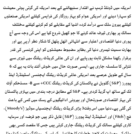
امریکہ میں ڈونلڈ ٹرمپ نے اقتدار سنبھالنے کے بعد امریکہ کی گرتی ہوئی معیشت
کو سہارا دینے اور امریکی عوام کو بہتر روزگار کی فراہمی کیلئے امریکی صنعتوں
کیلئے بیرون ملک سے درآمد کردہ اشیا کے مقابلے کو کم کرنے کیلئے مختلف
ممالک پر بھاری ٹیرف عائد کرنے کا جو کھیل شروع کیا ہے اس کی وجہ سے آج
پوری دنیا اقتصادی اعتبار سے انتہائی اتھل پتھل کا شکار نظر آرہی ہے اور
بھارت سمیت تیسری دنیا کی بظاہر مضبوط معیشتوں کو اپنی کرنسی کی قدر
برقرار رکھنا مشکل ثابت ہورہاہے اور ان کی عالمی کریڈٹ ریٹنگ میں تیزی سے
تنزلی کا سلسلہ جاری ہے، ایسی صورت حال میں خوش آئند بات یہ ہے کہ 6
سال کے طویل عرصے بعد امریکی عالمی کریڈٹ ریٹنگ ایجنسی اسٹینڈرڈ اینڈ
پوورز (S&P) گلوبل نے پاکستان کی کریڈٹ ریٹنگ CCC+ سے B- مستحکم آؤٹ
لک کے ساتھ اپ گریڈ کردی ہے۔ S&P کے مطابق درجہ بندی میں بہتری پاکستان
کی بہتر اقتصادی صورتحال اور بیرونی ادائیگیوں کے رسک میں کمی کے باعث
کی گئی ہے۔دنیا میں اس وقت3 بڑی کریڈٹ ریٹنگ ایجنسیاں موڈیز (Moody‘s)،
فچ (Fitch) اور اسٹینڈرڈ اینڈ پوورز (S&P) قابل ذکر ہیں جو قرضہ اور سرمایہ
کاری کیلئے ممالک کی کریڈٹ ریٹنگ جاری کرتی ہیں جس کا مقصد کسی بھی