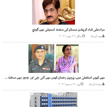
مرادعلی شاہ کرپشن سسٹم کی سندھ اسمبلی میں گونج
ویب ڈیسک
منگل, ۲۲ جون ۲۰۲۱
میں کیوں استعفیٰ دوں، پروین رحمان کیس میں آئی جی اور ججز میں سخت جملوں کا تبادلہ
جرات ڈیسک
پیر, ۱۲ دسمبر ۲۰۲۲