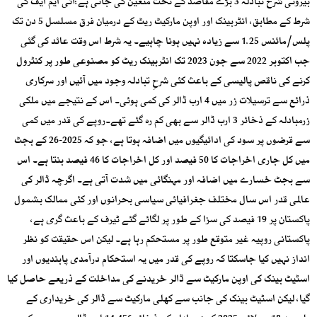
بیرونی شرح تبادلہ 3 بڑے مقاصد کے تحت متعین کی جاتی ہے:آئی ایم ایف کی
شرط کے مطابق، انٹربینک اور اوپن مارکیٹ ریٹ کے درمیان فرق مسلسل 5 دن تک
پلس/مائنس 1.25 سے زیادہ نہیں ہونا چاہیے۔ یہ شرط اس وقت عائد کی گئی
جب اکتوبر 2022 سے جون 2023 تک انٹربینک ریٹ کو مصنوعی طور پر کنٹرول
کرنے کی ناقص پالیسی کے باعث کئی شرحِ تبادلہ وجود میں آئیں اور سرکاری
ذرائع سے ترسیلات زر میں 4 ارب ڈالر کی کمی ہوئی۔ اس کے نتیجے میں ملکی
زرمبادلہ کے ذخائر 3 ارب ڈالر سے بھی کم رہ گئے تھے۔روپے کی قدر میں کمی
سے قرضوں پر سود کی ادائیگیوں میں اضافہ ہوتا ہے، جو کہ 2025-26 کے بجٹ
میں کل جاری اخراجات کا 50 فیصد اور کل اخراجات کا 46 فیصد بنتا ہے۔ اس
سے بجٹ خسارے میں اضافہ اور مہنگائی میں شدت آتی ہے۔ اگرچہ ڈالر کی
عالمی قدر اس سال مختلف جغرافیائی سیاسی بحرانوں اور کئی ممالک بشمول
پاکستان پر 19 فیصد کی سزا کے طور پر لگائے گئے ٹیرف کے باعث گری ہے،
پاکستانی روپیہ غیر متوقع طور پر مستحکم رہا ہے۔ لیکن اس حقیقت کو نظر
انداز نہیں کیا جاسکتا کہ روپے کی قدر میں یہ استحکام درآمدی پابندیوں اور
اسٹیٹ بینک کی اوپن مارکیٹ سے ڈالر خریدنے کی مداخلت کے ذریعے حاصل کیا
گیا، لیکن اسٹیٹ بینک کی جانب سے کھلی مارکیٹ سے ڈالر کی خریداری کے