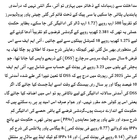
مداخلت سے زرمبادلہ کے ذخائر میں بہتری تو آئی، مگر اتنی نہیں کہ درآمدی
پابندیاں ہٹائی جا سکیں یا سی پیک کے تحت قائم کی گئی چینی پاور پروڈیوسرز
کو تقریباً 500 ارب روپے (1.72 ارب ڈالر کی ادائیگی کی جا سکے۔ بظاہر حکمتِ
عملی یہ تھی کہ 2.381 کھرب روپے کے گردشی قرضوں کو تقریباً آدھا کرنے کے
لیے 1.275 کھرب روپے 18 کمرشل بینکوں سے لیے جائیں ، آئی ایم ایف سے اس
کی منظوری بھی مل گئی تھی کیونکہ رعایتی شرح سود کا اطلاق ہو چکا تھا۔ یہ
قرض 6 سال میں ڈیٹ سروس سرچارج (DSS) کے ذریعے واپس کیا جانا تھا، جو
بجلی کے بلوں میں 3.23 روپے فی یونٹ کے حساب سے شامل ہے۔ آئی ایم ایف
کی مئی 2025 کی رپورٹ میں درج ہے کہ DSS کا تعین نیپرا کی طے شدہ آمدنی کا
10 فیصد ہوگا اور ہر سال ری بیسنگ کے وقت اسے ایڈجسٹ کیا جائے گا۔ اگر
DSS کی آمدنی سالانہ ادائیگی کے لیے ناکافی ہو تو اس میں اضافہ کیا جائے گا۔
یعنی اس پر کوئی حد مقرر نہیں، اور عوام صرف اس امید پر ہی رہ سکتے ہیں کہ
حکومت کے اندازے درست ہوں۔گردشی قرضے کے باقی حصے کی ادائیگی کم
شرح سود اور نئے پاور پرچیز معاہدوں (PPAs) سے ہونی تھی۔ حکومت نے پانچ
IPPs بند کروائے (0.77 روپے فی یونٹ کمی)،8 بیگاس پاور پلانٹس کی شرح کم
کروائی (0.14 روپے فی یونٹ کمی)، اور 14 IPPs کو ٹیک اینڈ پے ماڈل پر منتقل