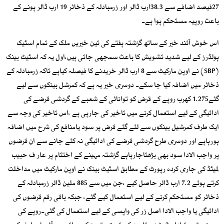
27فیصد اضافے سے 38.3ارب ڈالر اور زرمبادلہ کے ذخائر 19 ارب ڈالر ہونے کے
باعث روپیہ مستحکم ہوا ہے۔
اس خوش آئند خبر کے ساتھ گزشتہ ہفتے کی تین خبریں ملک کے تمام اسٹیک
ہولڈرز کے لیے شدید تشویش کا باعث سمجھی جاتی ہیں،اول یہ کہ اسٹیٹ بینک
(SBP) نے اوپن مارکیٹ سے 8 ارب ڈالر خریدنے کا فیصلہ کیاہے تاکہ زرمبادلہ کے
ذخائر میں اضافہ کیا جا سکے۔ دوسری خبر یہ ہے کہ کمرشل بینکوں سے لیے
گئے1.275 کھرب روپے کے قرض کو توانائی کے شعبے کے گردشی قرضے کی
ادائیگی کے لیے استعمال کرنے میں تاخیر کی جارہی ہے ،اس تاخیر کی وجہ سے
ایک طرف کمرشیل بینکوں سے لئے گئے قرض پر سود یامنافع کی شرح میں اضافہ
ہورہاہے اور دوسری طرح گردشی قرضے کی ادائیگی نہ کئے جانے سے ان قرضوں
پر واجب الادا سود بھی بڑھتاجارہاہے گزشتہ مہینے کے اختتام پر عار ف حبیب
لمیٹڈ کی جاری کردہ رپورٹ کے مطابق اسٹیٹ بینک نے اوپن مارکیٹ میں مداخلت
کرتے ہوئے 7.2 ارب ڈالر حاصل کیے ،جن میں سے 885 ملین ڈالر زرمبادلہ کے
ذخائر کو مستحکم کرنے کے لیے استعمال کیے گئے، جبکہ باقی رقم قرضوں کی
ادائیگی یا واجب الادا اصل زر کی واپسی کے لیے استعمال کی گئی۔روپے کی