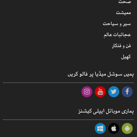
صحت
معیشت
سیر و سیاحت
عجائبات عالم
فن و فنکار
کھیل
ہمیں سوشل میڈیا پر فالو کریں
ہماری موبائل ایپلی کیشنز