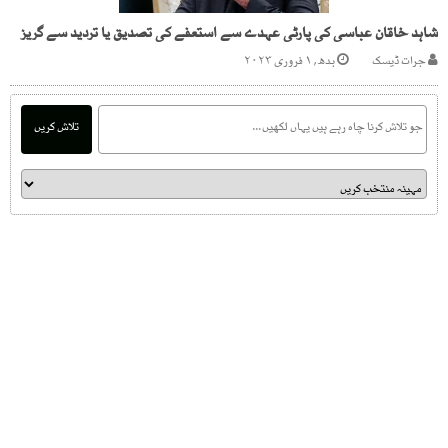
شاہد خاقان عباسی کی پارٹی عہدے سے استعفے کی تصدیق یا تردید سے گریز
جرات ڈیسک
بدھ, ۱ فروری ۲۰۲۳
تلاش کریں