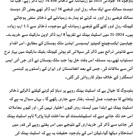
باوجود 18 جولائی 2025 کو زرمبادلہ کے ذخائر 14.456 ارب ڈالر رہے، جب کہ
دوست ممالک سے ایک سالہ رول اوور قرضے 16 ارب ڈالر تھے یعنی اگر دوست
ممالک قرضے رول اوور نہ کرتے تو ہمارے زرمبادلے کے ذخائر منفی ہوجاتے
کیونکہ رول اوور کئے گئے قرضے زرمبادلہ کے موجودہ ذخائر سے 1.5 ارب زیادہ
ہیں۔ 2024-25 میں اسٹیٹ بینک نے تقریباً 8 ارب ڈالر اوپن مارکیٹ سے خریدے۔
چیئرمین ایکسچینج کمپنیز ایسوسی ایشن ملک بوستان کے مطابق، اس اقدام
سے قانونی ذرائع میں ڈالر کی سپلائی کم ہوئی کیونکہ بلیک مارکیٹ میں بہتر نرخ
دستیاب تھے۔یہ مسئلہ اس وقت حل ہوا جب ملک بوستان نے ڈی جی آئی ایس
آئی سے ملاقات کی، جس کے بعد افغانستان اور ایران کے راستوں پر کرنسی
اسمگلرز کے خلاف مؤثر کارروائی کی گئی۔
بلومبرگ کا خیال ہے کہ اسٹیٹ بینک روپے پر دباؤ کم کرنے کیلئے ڈالرکے ذخائر
بڑھانے کا موجودہ عمل آہستہ رفتار سے جاری رکھے گا ۔ یہاں سوال یہ ہے کہ
اسٹیٹ بینک نے ابتدا میں آہستہ روی کیوں اختیار نہیں کی، اور کیوں معاملات
اس حد تک جانے دیے کہ اسٹیبلشمنٹ کو مداخلت کرنا پڑی؟ تاہم اسٹیٹ بینک
کی جانب سے ڈالر کی خریداری کے نتیجے میں اس ہفتے روپے کی قدر میں
استحکام دیکھا گیا۔لیکن اس کے باوجود حقیقت یہ ہے کہ اسٹیٹ بینک کی