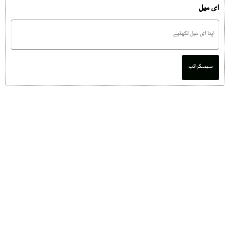
ای میل
سبسکرائب