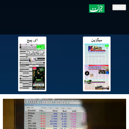
menu
میگزین
ای پیج