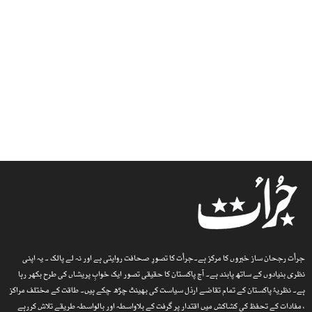
جرأت رجحان ساز خبروں کا مرکز ہے۔جرأت کا تصورِ صحافت روایتی ہے اور نہ لے پالک ۔ یہ اپنی
نظری بنیادوں کے ساتھ پابند ہے۔ آج پاکستان کا حقیقی تصور ایک خوابِ پریشاں کی طرح بکھر رہا
ہے۔ نظریۂ پاکستان کے تمام تقاضے ارذل سیاست کی بھینٹ چڑھ چکے ہیں۔ طاقت کے مختلف مراکز
، مفادات کے تحفظ کی کشاکش میں اقتدار پر گرفت کے بلاواسطہ اور بالواسطہ طریقے تلاش کررہے