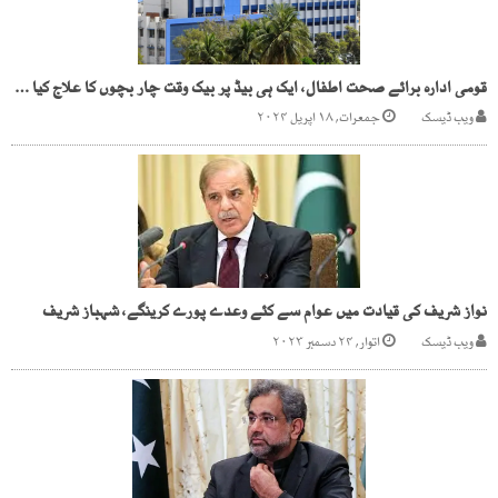
قومی ادارہ برائے صحت اطفال، ایک ہی بیڈ پر بیک وقت چار بچوں کا علاج کیا جانے لگا
ویب ڈیسک
جمعرات, ۱۸ اپریل ۲۰۲۴
نواز شریف کی قیادت میں عوام سے کئے وعدے پورے کرینگے، شہباز شریف
ویب ڈیسک
اتوار, ۲۴ دسمبر ۲۰۲۳