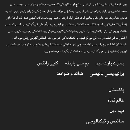
ہیں۔قوم کی تاریخی بنیادیں، تہذیبی مزاج اور نظریاتی تشخص سب کچھ داؤ پر ہے۔ ایسے میں
صحافت نے بھی اپنی قینچلی بدل لی ہے۔ یہ کبھی مولانا ظفرعلی خان کی آن بان رکھتی تھی اب یہ
مادی معاشرے میں نام مقام بنانے کا محض ایک ذریعہ ،حیلہ ہے۔صحافت کبھی صداقت کا متن اور
زندگی کا جتن تھی، اب یہ کتاب صداقت کے حاشیے پر اپنی ہی بے آبروئی کی گھٹن ہے۔ اسے کب سے
طاقت وروں نے اپنی باندی بنالیا۔ کہیں یہ دولت کی کنیز ہے تو کہیں طاقت کی پچارن۔ کہیںا سے
اختیارات کی فضاء راس آتی ہے تو کہیں یہ تعلقات کی امر بیل میں گھٹتی گھِرتی رہتی ہے۔ اس
خودشکن فضا میں پہلے سے زیادہ سچی اور حقیقی صحافت کی ضرورت ہے۔ مگر یہ راہ پرخطر ہے
اور پرآزمائش بھی۔ جرأت ایسی ہی صحافت کی گرم دم جستجو ہے۔
ہمارے بارے میں
ہم سے رابطہ
کاپی رائٹس
پرائیویسی پالیسی
قوائد و ضوابط
پاکستان
عالم تمام
فہم دین
سائنس و ٹیکنالوجی