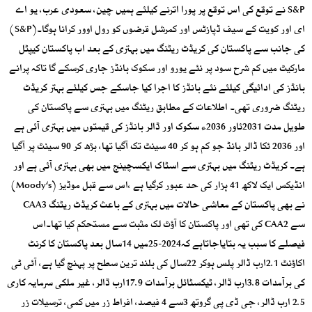
S&P نے توقع کی اس توقع پر پورا اترنے کیلئے ہمیں چین، سعودی عرب، یو اے
ای اور کویت کے سیف ڈپازٹس اور کمرشل قرضوں کو رول اوور کرانا ہوگا۔(S&P)
کی جانب سے پاکستان کی کریڈٹ ریٹنگ میں بہتری کے بعد اب پاکستان کیپٹل
مارکیٹ میں کم شرح سود پر نئے یورو اور سکوک بانڈز جاری کرسکے گا تاکہ پرانے
بانڈز کی ادائیگی کیلئے نئے بانڈز کا اجرا کیا جاسکے جس کیلئے بہتر کریڈٹ
ریٹنگ ضروری تھی۔ اطلاعات کے مطابق ریٹنگ میں بہتری سے پاکستان کی
طویل مدت 2031ئاور 2036ء سکوک اور ڈالر بانڈز کی قیمتوں میں بہتری آئی ہے
اور 2036 ئکا ڈالر بانڈ جو کم ہو کر 40 سینٹ تک آگیا تھا، بڑھ کر 90 سینٹ پر آگیا
ہے۔ کریڈٹ ریٹنگ میں بہتری سے اسٹاک ایکسچینج میں بھی بہتری آئی ہے اور
انڈیکس ایک لاکھ 41 ہزار کی حد عبور کرگیا ہے ،اس سے قبل موڈیز (Moody‘s)
نے بھی پاکستان کے معاشی حالات میں بہتری کے باعث کریڈٹ ریٹنگ CAA3
سے CAA2 کی تھی اور پاکستان کا آؤٹ لک مثبت سے مستحکم کیا تھا۔اس
فیصلے کا سبب یہ بتایاجاتاہے کہ2024-25میں 14سال بعد پاکستان کا کرنٹ
اکاؤنٹ 2.1ارب ڈالر پلس ہوکر 22سال کی بلند ترین سطح پر پہنچ گیا ہے، آئی ٹی
کی برآمدات 3.8ارب ڈالر، ٹیکسٹائل برآمدات 17.9ارب ڈالر، غیر ملکی سرمایہ کاری
2.5 ارب ڈالر، جی ڈی پی گروتھ 3سے 4 فیصد، افراط زر میں کمی، ترسیلات زر