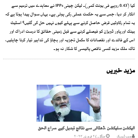
کیا (0.43 روپے فی یونٹ کمی)۔ لیکن چینی IPPs نے معاہدے میں ترمیم سے
انکار کر دیا، جس سے یہ حکمت عملی رکی ہوئی ہے۔ یہاں سوال پیدا ہوتا ہے کہ
یہ تمام رکاوٹیں قرض حاصل کرنے سے پہلے کیوں نہیں حل کی گئیں؟ اسٹیٹ
بینک اورپاور ڈویژن کو فیصلے کرنے سے قبل زمینی حقائق کا درست ادراک اور
اس کے فائدے اور نقصانات کا مکمل تجزیہ اور بچاؤ کی تدابیر تیار کرنا چاہئیں،
تاکہ ملک مزید کسی ناقص پالیسی کا شکار نہ ہو۔
مزید خبریں
الیکشن سلیکشن ،ڈھٹائی سے نتائج تبدیل کیے ،سراج الحق
ویب ڈیسک
منگل, ۲۷ فروری ۲۰۲۴