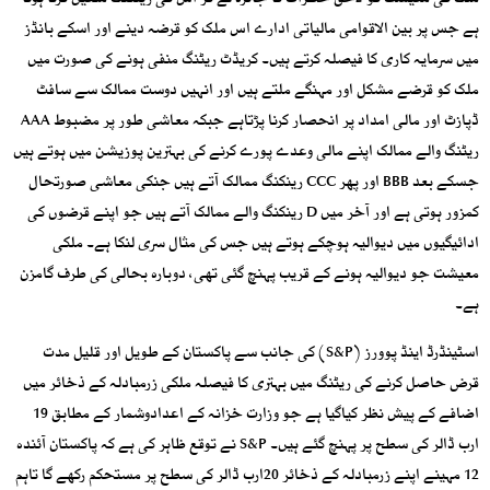
ملک کی معیشت کو لاحق خطرات کا جائزہ لے کر اس کی رینکنگ متعین کرنا ہوتا
ہے جس پر بین الاقوامی مالیاتی ادارے اس ملک کو قرضہ دینے اور اسکے بانڈز
میں سرمایہ کاری کا فیصلہ کرتے ہیں۔ کریڈٹ ریٹنگ منفی ہونے کی صورت میں
ملک کو قرضے مشکل اور مہنگے ملتے ہیں اور انہیں دوست ممالک سے سافٹ
ڈپازٹ اور مالی امداد پر انحصار کرنا پڑتاہے جبکہ معاشی طور پر مضبوط AAA
ریٹنگ والے ممالک اپنے مالی وعدے پورے کرنے کی بہترین پوزیشن میں ہوتے ہیں
جسکے بعد BBB اور پھر CCC رینکنگ ممالک آتے ہیں جنکی معاشی صورتحال
کمزور ہوتی ہے اور آخر میں D رینکنگ والے ممالک آتے ہیں جو اپنے قرضوں کی
ادائیگیوں میں دیوالیہ ہوچکے ہوتے ہیں جس کی مثال سری لنکا ہے۔ ملکی
معیشت جو دیوالیہ ہونے کے قریب پہنچ گئی تھی، دوبارہ بحالی کی طرف گامزن
ہے۔
اسٹینڈرڈ اینڈ پوورز (S&P) کی جانب سے پاکستان کے طویل اور قلیل مدت
قرض حاصل کرنے کی ریٹنگ میں بہتری کا فیصلہ ملکی زرمبادلہ کے ذخائر میں
اضافے کے پیش نظر کیاگیا ہے جو وزارت خزانہ کے اعدادوشمار کے مطابق 19
ارب ڈالر کی سطح پر پہنچ گئے ہیں۔ S&P نے توقع ظاہر کی ہے کہ پاکستان آئندہ
12 مہینے اپنے زرمبادلہ کے ذخائر 20ارب ڈالر کی سطح پر مستحکم رکھے گا تاہم