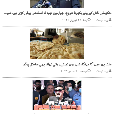
حکومتی تاش کے پتے بکھرنا شروع؛ چیئرمین نیب کا استعفیٰ پہلی کڑی ہے، شیخ رشید
ویب ڈیسک
بدھ, ۲۲ فروری ۲۰۲۳
ملک بھر میں آٹا مہنگا، شہریوں کیلئے روٹی کھانا بھی مشکل ہوگیا
ویب ڈیسک
جمعه, ۳۰ دسمبر ۲۰۲۲