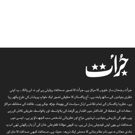
جرأت رجحان ساز خبروں کا مرکز ہے۔جرأت کا تصورِ صحافت روایتی ہے اور نہ لے پالک ۔ یہ اپنی
نظری بنیادوں کے ساتھ پابند ہے۔ آج پاکستان کا حقیقی تصور ایک خوابِ پریشاں کی طرح بکھر رہا
ہے۔ نظریۂ پاکستان کے تمام تقاضے ارذل سیاست کی بھینٹ چڑھ چکے ہیں۔ طاقت کے مختلف مراکز
، مفادات کے تحفظ کی کشاکش میں اقتدار پر گرفت کے بلاواسطہ اور بالواسطہ طریقے تلاش کررہے
ہیں۔قوم کی تاریخی بنیادیں، تہذیبی مزاج اور نظریاتی تشخص سب کچھ داؤ پر ہے۔ ایسے میں
صحافت نے بھی اپنی قینچلی بدل لی ہے۔ یہ کبھی مولانا ظفرعلی خان کی آن بان رکھتی تھی اب یہ
مادی معاشرے میں نام مقام بنانے کا محض ایک ذریعہ ،حیلہ ہے۔صحافت کبھی صداقت کا متن اور