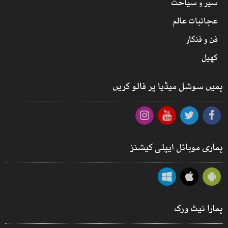
سیر و سیاحت
عجائبات عالم
فن و فنکار
کھیل
ہمیں سوشل میڈیا پر فالو کریں
ہماری موبائل ایپلی کیشنز
ہمارا نیٹ ورک