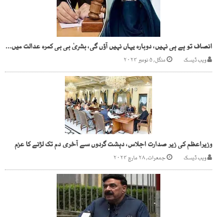
انصاف تو ہے ہی نہیں، دوبارہ یہاں نہیں آؤں گی، بشریٰ بی بی کمرہ عدالت میں رو پڑیں
ویب ڈیسک
منگل, ۵ نومبر ۲۰۲۴
وزیراعظم کی زیر صدارت اجلاس، دہشت گردوں سے آخری دم تک لڑنے کا عزم
ویب ڈیسک
جمعرات, ۲۸ مارچ ۲۰۲۴