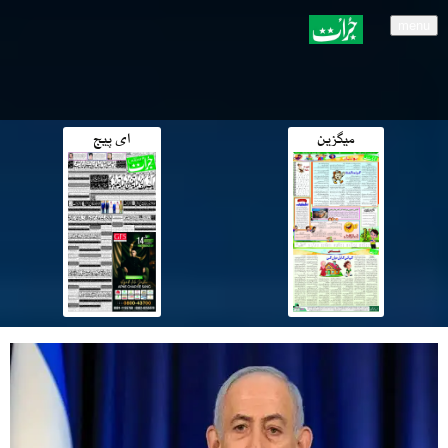
menu
میگزین
ای پیج