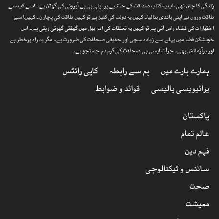
زندگی کا جتن تھی، اب یہ کتاب صداقت کے حاشیے پر اپنی ہی بے آبروئی کی گھٹن ہے۔ اسے کب سے
طاقت وروں نے اپنی باندی بنالیا۔ کہیں یہ دولت کی کنیز ہے تو کہیں طاقت کی پچارن۔ کہیںا سے
اختیارات کی فضاء راس آتی ہے تو کہیں یہ تعلقات کی امر بیل میں گھٹتی گھِرتی رہتی ہے۔ اس
خودشکن فضا میں پہلے سے زیادہ سچی اور حقیقی صحافت کی ضرورت ہے۔ مگر یہ راہ پرخطر ہے
اور پرآزمائش بھی۔ جرأت ایسی ہی صحافت کی گرم دم جستجو ہے۔
ہمارے بارے میں
ہم سے رابطہ
کاپی رائٹس
پرائیویسی پالیسی
قوائد و ضوابط
پاکستان
عالم تمام
فہم دین
سائنس و ٹیکنالوجی
صحت
معیشت