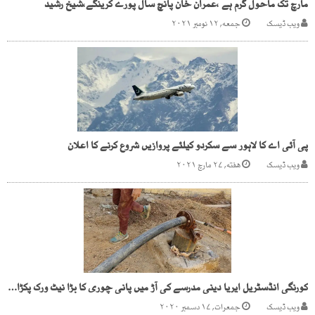
مارچ تک ماحول گرم ہے ،عمران خان پانچ سال پورے کرینگے،شیخ رشید
ویب ڈیسک
جمعه, ۱۲ نومبر ۲۰۲۱
پی آئی اے کا لاہور سے سکردو کیلئے پروازیں شروع کرنے کا اعلان
ویب ڈیسک
هفته, ۲۷ مارچ ۲۰۲۱
کورنگی انڈسٹریل ایریا دینی مدرسے کی آڑ میں پانی چوری کا بڑا نیٹ ورک پکڑا گیا
ویب ڈیسک
جمعرات, ۱۷ دسمبر ۲۰۲۰