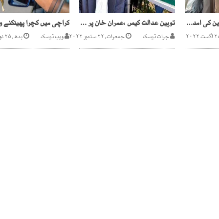
آرمی چیف سیلاب متاثرین کی امدادی سرگرمیوں کاجائزہ لینے کراچی پہنچ گئے
توہین عدالت کیس ،عمران خان پر آج فرد جرم عائد ہوگی
جرات ڈیسک
جمعرات, ۲۲ ستمبر ۲۰۲۲
ویب ڈیسک
بدھ, ۲۵ نومبر ۲۰۲۰