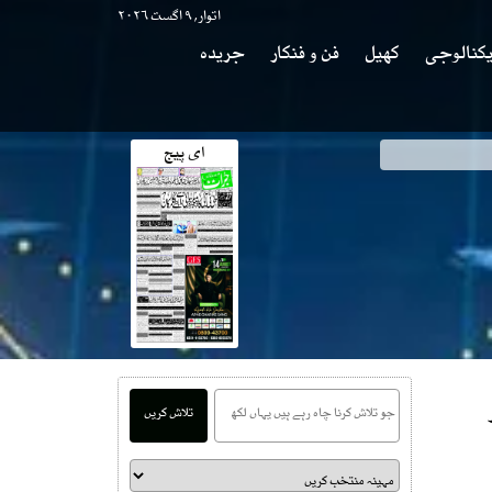
اتوار, ۹ اگست ۲۰۲۶
کنالوجی
کھیل
فن و فنکار
جریدہ
ای پیج
تلاش کریں