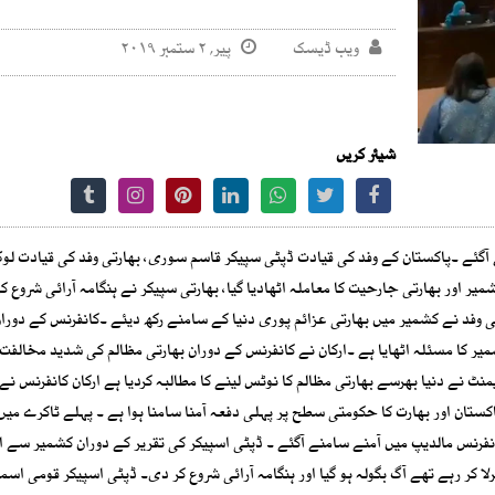
ویب ڈیسک
پیر, ۲ ستمبر ۲۰۱۹
شیئر کریں
 آگئے ۔پاکستان کے وفد کی قیادت ڈپٹی سپیکر قاسم سوری، بھارتی وفد کی قیادت لو
ر اور بھارتی جارحیت کا معاملہ اٹھادیا گیا، بھارتی سپیکر نے ہنگامہ آرائی شروع ک
انی وفد نے کشمیر میں بھارتی عزائم پوری دنیا کے سامنے رکھ دیئے ۔کانفرنس کے دورا
ر کا مسئلہ اٹھایا ہے ۔ارکان نے کانفرنس کے دوران بھارتی مظالم کی شدید مخالفت
نٹ نے دنیا بھرسے بھارتی مظالم کا نوٹس لینے کا مطالبہ کردیا ہے ارکان کانفرنس ن
ظہارتشویش کیا ہے ۔5 اگست کے بعد پاکستان اور بھارت کا حکومتی سطح پر پہلی دفعہ آمنا سامنا ہوا ہے ۔ پہلے ٹاکرے م
ر بھارت4th ساؤتھ ایشیا اسپیکر کانفرنس مالدیپ میں آمنے سامنے آگئے ۔ ڈپٹی اسپیکر کی تقریر کے دوران کشمیر سے 
ا کر رہے تھے آگ بگولہ ہو گیا اور ہنگامہ آرائی شروع کر دی۔ ڈپٹی اسپیکر قومی اسم