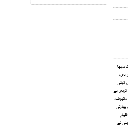
ک سبھا
ر دی،
ن ڈپٹی
 کردی ہے
ے مقبوضہ
یں بھارتی
اظہارِ
بلی نے