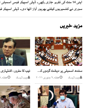
اپنی 14 منٹ کی تقریر جاری رکھی۔ ڈپٹی اسپیکر قومی اسمب
سوری نے کشمیریوں کیلئے بھرپور آواز اٹھا دی۔ ڈپٹی اسپیکر ق
مزید خبریں
سندھ اسمبلی پر دہشت گردوں کے حملے کا خطرہ ، سیکورٹی ہائی الرٹ
ویب ڈیسک
هفته, ۹ جنوری ۲۰۲۱
ویب ڈیسک
هفته, ۱۹ ستمبر ۲۰۲۰