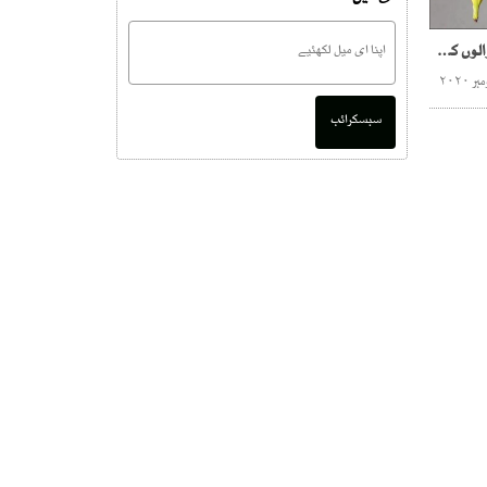
کراچی میں کچرا پھینکنے والوں کی شامت آگئی
سبسکرائب