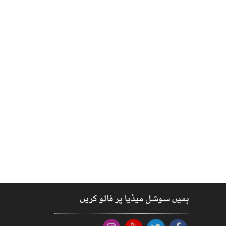
ہمیں سوشل میڈیا پر فالو کریں