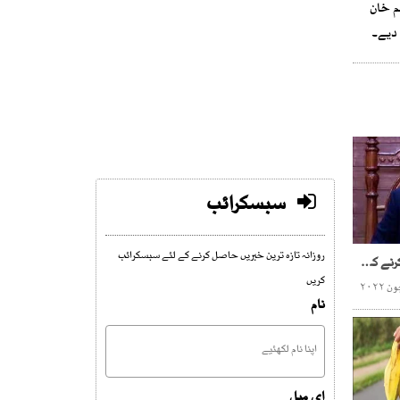
م خان
 دیے۔
سبسکرائب
روزانہ تازہ ترین خبریں حاصل کرنے کے لئے سبسکرائب
ہم شہر میں امن کو خراب کرنے کی اجازت نہیں دیں گے، مراد علی شاہ
کریں
نام
ای میل