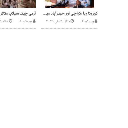
کورونا وبا ،کراچی اور حیدرآباد میں مزید سخت اقدامات کافیصلہ
ویب ڈیسک
منگل, ۴ مئی ۲۰۲۱
ویب ڈیسک
هفته, ۲۷ اگست ۲۰۲۲