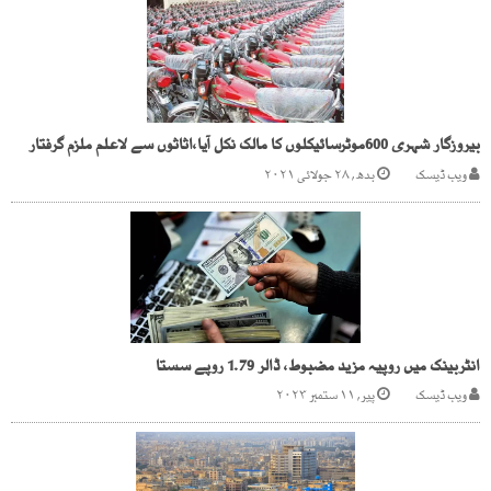
بیروزگار شہری 600موٹرسائیکلوں کا مالک نکل آیا،اثاثوں سے لاعلم ملزم گرفتار
ویب ڈیسک
بدھ, ۲۸ جولائی ۲۰۲۱
انٹربینک میں روپیہ مزید مضبوط، ڈالر 1.79 روپے سستا
ویب ڈیسک
پیر, ۱۱ ستمبر ۲۰۲۳