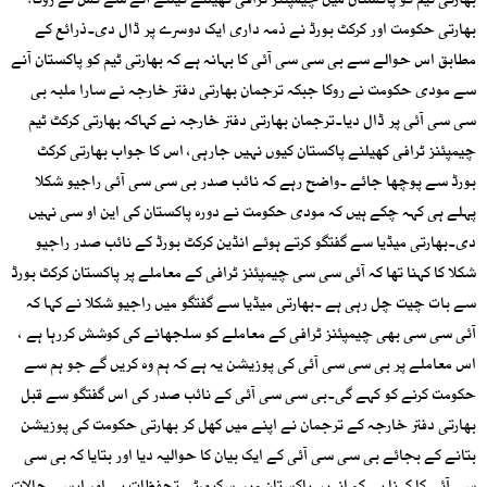
بھارتی ٹیم کو پاکستان میں چیمپئنز ٹرافی کھیلنے کیلئے آنے سے کس نے روکا؟
بھارتی حکومت اور کرکٹ بورڈ نے ذمہ داری ایک دوسرے پر ڈال دی۔ذرائع کے
مطابق اس حوالے سے بی سی سی آئی کا بہانہ ہے کہ بھارتی ٹیم کو پاکستان آنے
سے مودی حکومت نے روکا جبکہ ترجمان بھارتی دفتر خارجہ نے سارا ملبہ بی
سی سی آئی پر ڈال دیا۔ترجمان بھارتی دفتر خارجہ نے کہاکہ بھارتی کرکٹ ٹیم
چیمپئنز ٹرافی کھیلنے پاکستان کیوں نہیں جارہی، اس کا جواب بھارتی کرکٹ
بورڈ سے پوچھا جائے ۔واضح رہے کہ نائب صدر بی سی سی آئی راجیو شکلا
پہلے ہی کہہ چکے ہیں کہ مودی حکومت نے دورہ پاکستان کی این او سی نہیں
دی۔بھارتی میڈیا سے گفتگو کرتے ہوئے انڈین کرکٹ بورڈ کے نائب صدر راجیو
شکلا کا کہنا تھا کہ آئی سی سی چیمپئنز ٹرافی کے معاملے پر پاکستان کرکٹ بورڈ
سے بات چیت چل رہی ہے ۔بھارتی میڈیا سے گفتگو میں راجیو شکلا نے کہا کہ
آئی سی سی بھی چیمپئنز ٹرافی کے معاملے کو سلجھانے کی کوشش کررہا ہے ،
اس معاملے پر بی سی سی آئی کی پوزیشن یہ ہے کہ ہم وہ کریں گے جو ہم سے
حکومت کرنے کو کہے گی۔بی سی سی آئی کے نائب صدر کی اس گفتگو سے قبل
بھارتی دفتر خارجہ کے ترجمان نے اپنے میں کھل کر بھارتی حکومت کی پوزیشن
بتانے کے بجائے بی سی سی آئی کے ایک بیان کا حوالیہ دیا اور بتایا کہ بی سی