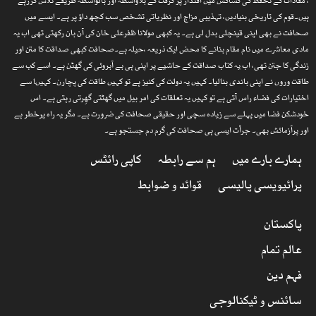
، مفادات کے تحفظ کی کشاکش میں اقتدار پر گرفت کے بلاواسطہ اور بالواسطہ طریقے تلاش کررہے
ہیں۔قوم کی تاریخی بنیادیں، تہذیبی مزاج اور نظریاتی تشخص سب کچھ داؤ پر ہے۔ ایسے میں
صحافت نے بھی اپنی قینچلی بدل لی ہے۔ یہ کبھی مولانا ظفرعلی خان کی آن بان رکھتی تھی اب یہ
مادی معاشرے میں نام مقام بنانے کا محض ایک ذریعہ ،حیلہ ہے۔صحافت کبھی صداقت کا متن اور
زندگی کا جتن تھی، اب یہ کتاب صداقت کے حاشیے پر اپنی ہی بے آبروئی کی گھٹن ہے۔ اسے کب سے
طاقت وروں نے اپنی باندی بنالیا۔ کہیں یہ دولت کی کنیز ہے تو کہیں طاقت کی پچارن۔ کہیںا سے
اختیارات کی فضاء راس آتی ہے تو کہیں یہ تعلقات کی امر بیل میں گھٹتی گھِرتی رہتی ہے۔ اس
خودشکن فضا میں پہلے سے زیادہ سچی اور حقیقی صحافت کی ضرورت ہے۔ مگر یہ راہ پرخطر ہے
اور پرآزمائش بھی۔ جرأت ایسی ہی صحافت کی گرم دم جستجو ہے۔
ہمارے بارے میں
ہم سے رابطہ
کاپی رائٹس
پرائیویسی پالیسی
قوائد و ضوابط
پاکستان
عالم تمام
فہم دین
سائنس و ٹیکنالوجی