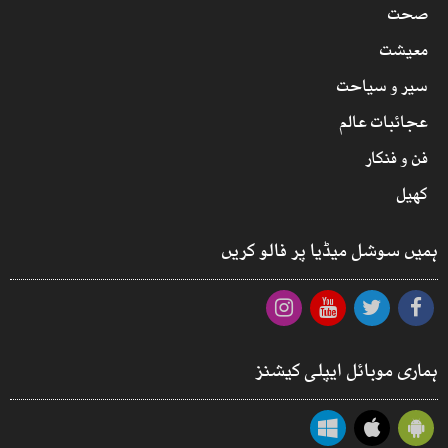
صحت
معیشت
سیر و سیاحت
عجائبات عالم
فن و فنکار
کھیل
ہمیں سوشل میڈیا پر فالو کریں
ہماری موبائل ایپلی کیشنز