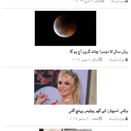
ویب ڈیسک
اتوار, ۳ مارچ ۲۰۲۴
رواں سال کا دوسرا چاند گرہن آج ہو گا
جرات ڈیسک
منگل, ۸ نومبر ۲۰۲۲
برٹنی اسپیئرز کے گھر پولیس پہنچ گئی
جرات ڈیسک
هفته, ۳۰ ستمبر ۲۰۲۳