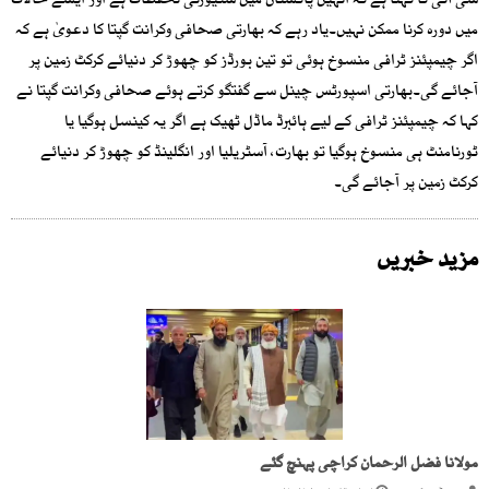
سی آئی کا کہنا ہے کہ انہیں پاکستان میں سکیورٹی تحفظات ہے اور ایسے حالات
میں دورہ کرنا ممکن نہیں۔یاد رہے کہ بھارتی صحافی وکرانت گپتا کا دعویٰ ہے کہ
اگر چیمپئنز ٹرافی منسوخ ہوئی تو تین بورڈز کو چھوڑ کر دنیائے کرکٹ زمین پر
آجائے گی۔بھارتی اسپورٹس چینل سے گفتگو کرتے ہوئے صحافی وکرانت گپتا نے
کہا کہ چیمپئنز ٹرافی کے لیے ہائبرڈ ماڈل ٹھیک ہے اگر یہ کینسل ہوگیا یا
ٹورنامنٹ ہی منسوخ ہوگیا تو بھارت، آسٹریلیا اور انگلینڈ کو چھوڑ کر دنیائے
کرکٹ زمین پر آجائے گی۔
مزید خبریں
مولانا فضل الرحمان کراچی پہنچ گئے