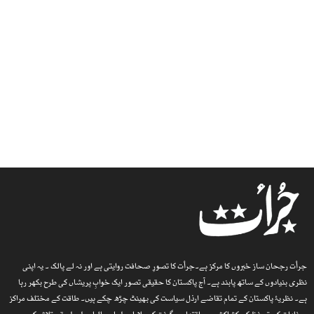
جرأت رجحان ساز خبروں کا مرکز ہے۔جرأت کا تصورِ صحافت روایتی ہے اور نہ لے پالک ۔ یہ اپنی
نظری بنیادوں کے ساتھ پابند ہے۔ آج پاکستان کا حقیقی تصور ایک خوابِ پریشاں کی طرح بکھر رہا
ہے۔ نظریۂ پاکستان کے تمام تقاضے ارذل سیاست کی بھینٹ چڑھ چکے ہیں۔ طاقت کے مختلف مراکز