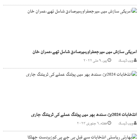
امریکی سازش میں میرجعفراورمیرصادق شامل تھے،عمران خان
ویب ڈیسک
پیر, ۹ مئی ۲۰۲۲
انتخابات 2024ئ، سندھ بھر میں پولنگ عملے کی ٹریننگ جاری
ویب ڈیسک
هفته, ۶ جنوری ۲۰۲۴