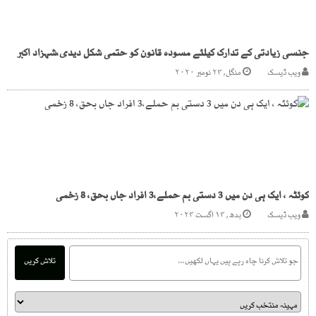
جنسی زیادتی کے تدارک کیلئے مسودہ قانون کو حتمی شکل دیدی،شہزاد اکبر
ویب ڈیسک
منگل, ۲۴ نومبر ۲۰۲۰
کوئٹہ ، ایک ہی دن میں 3 دستی بم حملے،3 افراد جاں بحق، 8 زخمی
ویب ڈیسک
بدھ, ۱۴ اگست ۲۰۲۴
تلاش کریں