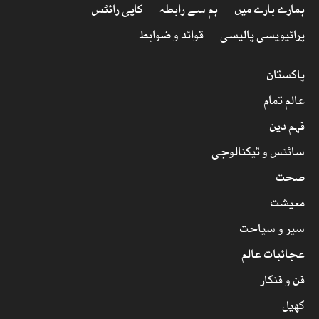
ہمارے بارے میں
ہم سے رابطہ
کاپی رائٹس
پرائیویسی پالیسی
قوائد و ضوابط
پاکستان
عالم تمام
فہم دین
سائنس و ٹیکنالوجی
صحت
معیشت
سیر و سیاحت
عجائبات عالم
فن و فنکار
کھیل