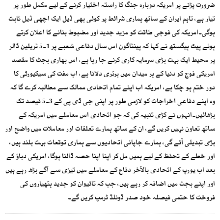
ضرورت پڑنے پر امریکہ دوبارہ جنگ کا راستہ اختیار کرنے کے لیے مکمل طور پر
تیار ہے، تاہم ایران کے ساتھ ہماری شرائط پر کوئی بھی ڈیل ایک اچھی ڈیل ثابت
ہوگی۔امریکہ کی فوجی طاقت کو مزید جدید اور مضبوط بنانے کا اعلان کرتے
ہوئے پیٹ ہیگستھ نے کہا کہ پینٹاگون اس سال دفاعی شعبے پر 1۔5 ٹریلین ڈالر
پر محیط ایک بہت بڑی سرمایہ کاری کرنے جا رہا ہے، اس بھاری بجٹ کا مقصد
امریکی فوج کو دنیا کے ہر میدان میں برتری دلانا ہے، اب مفت کی سیکیورٹی کا
دور ختم ہو چکا ہے، امریکہ اب اپنے تمام اتحادی ممالک سے مطالبہ کرے گا کہ
وہ اپنے دفاعی اخراجات کو لازمی طور پر اپنی جی ڈی پی کے 3۔5 فیصد تک
بڑھائیں۔انہوں نے کڑی تنبیہ کی کہ جو اتحادی اس معاملے میں امریکہ کے
ساتھ تعاون نہیں کریں گے، ان کے ساتھ ہمارے تعلقات اور معاملات میں واضح اور
بڑی تبدیلی آئے گی، ہمارے جاپانی اتحادیوں سے ہماری توقعات بہت بلند ہیں،
اور خطے کے تحفظ کے لیے ہمیں مل کر اپنا اپنا حصہ ڈالنا ہوگا، امریکی دباؤ کے
بعد اب یورپ کے اتحادی بالآخر دفاع کے معاملے میں تیزی سے آگے بڑھ رہے ہیں
اور اپنے بجٹ میں اضافہ کر رہے ہیں، جب کہ تائیوان کو جدید ہتھیاروں کی
فروخت کا حتمی فیصلہ خود صدر ڈونلڈ ٹرمپ کریں گے۔