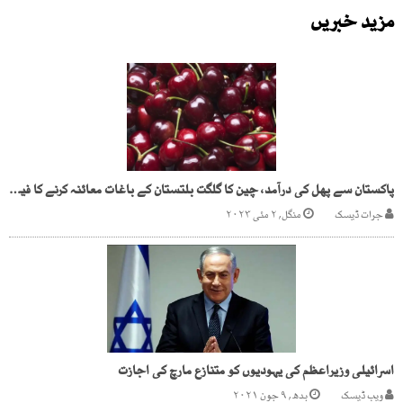
مزید خبریں
پاکستان سے پھل کی درآمد، چین کا گلگت بلتستان کے باغات معائنہ کرنے کا فیصلہ
جرات ڈیسک
منگل, ۲ مئی ۲۰۲۳
اسرائیلی وزیراعظم کی یہودیوں کو متنازع مارچ کی اجازت
ویب ڈیسک
بدھ, ۹ جون ۲۰۲۱