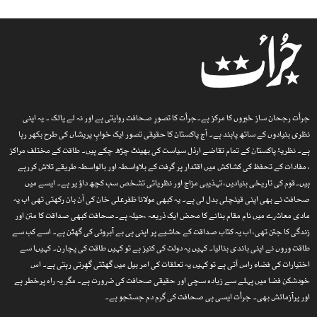
جرأت رجحان ساز خبروں کا مرکز ہے۔جرأت کا تصورِ صحافت روایتی ہے اور نہ لے پالک ۔ یہ اپنی
نظری بنیادوں کے ساتھ پابند ہے۔ آج پاکستان کا حقیقی تصور ایک خوابِ پریشاں کی طرح بکھر رہا
ہے۔ نظریۂ پاکستان کے تمام تقاضے ارذل سیاست کی بھینٹ چڑھ چکے ہیں۔ طاقت کے مختلف مراکز
، مفادات کے تحفظ کی کشاکش میں اقتدار پر گرفت کے بلاواسطہ اور بالواسطہ طریقے تلاش کررہے
ہیں۔قوم کی تاریخی بنیادیں، تہذیبی مزاج اور نظریاتی تشخص سب کچھ داؤ پر ہے۔ ایسے میں
صحافت نے بھی اپنی قینچلی بدل لی ہے۔ یہ کبھی مولانا ظفرعلی خان کی آن بان رکھتی تھی اب یہ
مادی معاشرے میں نام مقام بنانے کا محض ایک ذریعہ ،حیلہ ہے۔صحافت کبھی صداقت کا متن اور
زندگی کا جتن تھی، اب یہ کتاب صداقت کے حاشیے پر اپنی ہی بے آبروئی کی گھٹن ہے۔ اسے کب سے
طاقت وروں نے اپنی باندی بنالیا۔ کہیں یہ دولت کی کنیز ہے تو کہیں طاقت کی پچارن۔ کہیںا سے
اختیارات کی فضاء راس آتی ہے تو کہیں یہ تعلقات کی امر بیل میں گھٹتی گھِرتی رہتی ہے۔ اس
خودشکن فضا میں پہلے سے زیادہ سچی اور حقیقی صحافت کی ضرورت ہے۔ مگر یہ راہ پرخطر ہے
اور پرآزمائش بھی۔ جرأت ایسی ہی صحافت کی گرم دم جستجو ہے۔