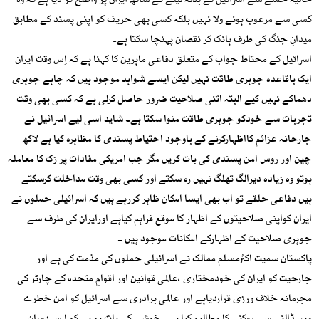
حالیہ حملے سے اسرائیل نے بدلہ لینے کے ساتھ ایران پر واضح کر دیا ہے کہ وہ
کسی سے مرعوب ہونے ولا نہیں بلکہ کسی بھی حریف کو اپنی پسند کے مطابق
میدانِ جنگ کی طرف ہانک کر نقصان پہنچا سکتا ہے۔
اسرائیل کے محتاط جواب کے متعلق دفاعی ماہرین کا کہنا ہے کہ اِس وقت ایران
ایک باقاعدہ جوہری طاقت نہیں لیکن ایسے شواہد موجود ہیں کہ چاہے جوہری
دھماکے نہیں کیے البتہ اتنی صلاحیت ضرور حاصل کرلی ہے کہ کسی بھی وقت
تجربات سے خودکو جوہری طاقت منوا سکتا ہے۔ شاید اسی لیے اسرائیل نے
جارحانہ عزائم کااظہارکرنے کے باوجود احتیاط پسندی کا مظاہرہ کیا ہے لاکھ
چین اور روس امن پسندی کی بات کریں مگر جب امریکی مفادات پر زک کا معاملہ
ہوتو وہ زیادہ دیرالگ تھلگ نہیں رہ سکتے اور کسی بھی وقت مداخلت کرسکتے
ہیں دفاعی حلقے تو اب بھی ایسا امکان ظاہر کررہے ہیں کہ اسرائیلی حملوں نے
ایران کواپنی صلاحیتوں کے اظہار کا موقع فراہم کیاہے اورایران کی طرف سے
جوہری صلاحیت کے اظہارکے امکانات موجود ہیں ۔
پاکستان سمیت اکثرمسلم ممالک نے اسرائیلی حملوں کی مذمت کی ہے اور
جارحیت کو ایران کی خودمختاری ،عالمی قوانین اور اقوامِ متحدہ کے چارٹر کی
مجرمانہ خلاف ورزی قراردیاہے اور عالمی برادری سے اسرائیل کو امن خطرے