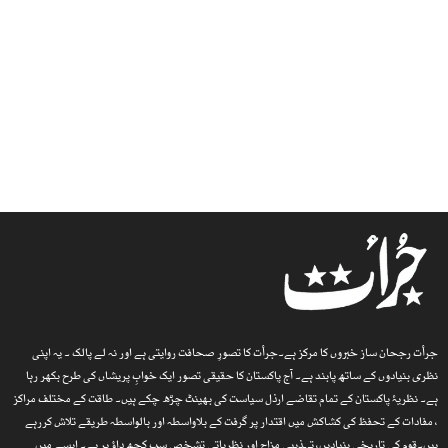
جرأت رجحان ساز خبروں کا مرکز ہے۔جرأت کا تصورِ صحافت روایتی ہے اور نہ لے پالک ۔ یہ اپنی
نظری بنیادوں کے ساتھ پابند ہے۔ آج پاکستان کا حقیقی تصور ایک خوابِ پریشاں کی طرح بکھر رہا
ہے۔ نظریۂ پاکستان کے تمام تقاضے ارذل سیاست کی بھینٹ چڑھ چکے ہیں۔ طاقت کے مختلف مراکز
، مفادات کے تحفظ کی کشاکش میں اقتدار پر گرفت کے بلاواسطہ اور بالواسطہ طریقے تلاش کررہے
ہیں۔قوم کی تاریخی بنیادیں، تہذیبی مزاج اور نظریاتی تشخص سب کچھ داؤ پر ہے۔ ایسے میں