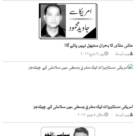
عالمی منڈی کا بحران سنبھل نہیں پائے گا!
ویب ڈیسک
پیر, ۹ مارچ ۲۰۲۶
امریکی دستاویزات لیک:مشرقِ وسطی میں سلامتی کے چیلنجز
ویب ڈیسک
منگل, ۵ نومبر ۲۰۲۴