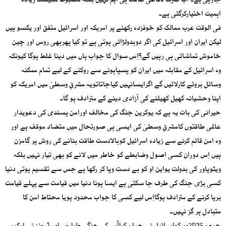
جارہی ہے۔ اب صرف دفاعی طاقت ہی اہم نہیں بلکہ مضبوط معیشت زیادہ
اہمیت اختیارکرگئی ہے۔
فی الوقت عرب ممالک کو خوفزدہ رکھنے پر امریکہ اور اسرائیل متفق اور یکسو ہیں
لیکن ایران اور اسرائیل کی اگر دوبدولڑائی ہوتی ہے تو کیا پھربھی روس اور چین
خاموش تماشائی ہی رہیں گے؟اِس سوال کا جواب ہاں میں دینا غلط ہوگا کیونکہ
وہ اسرائیل کے مقابلہ میں ایران کو پسپاہونے سے روکنے کے لیے تمام ممکنہ
وسائل بروئے کارلائیں گے اگرایسانہیں کیاجاتاتویہ مشرقِ وسطیٰ میں امریکہ کو
اپنا وحشیانہ کھیل کھیلنے کی آزادی دینے کے مترادف ہو گا۔
حیرانی کی بات یہ ہے کہ یوکرین جنگ کی مخالف اورامن پسندی کی دعویدار
عالمی طاقتوں کامشرقِ وسطیٰ کی ایسی ہی صورتحال میں متضاد موقف ہے اور
وہ امن قائم کرنے سے زیادہ اسرائیل کوبالادست طاقت بنانے کی روش پر گامزن
ہیں اِس دوران کسی اصول وضابطے کو خاطر میں لانے کو بھی تیار نہیں بلکہ
ویٹوپاور کی بدولت یواین او کو بے دست وپا کر رکھا ہے جس سے تقسیم ہوتی دنیا
کسی بڑی جنگ کی طرف جا سکتی ہے ایسا ہونا دنیا میں قیامت سے پہلے قیامت
برپا کرنے کے مترادف ہوگااِس لیے کسی کا جواب محدود ہویا محتاط امن کا
متبادل ہر گز نہیں۔