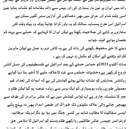
جمعہ 25اکتوبرکواسرائیل نے حملہ کیااُس کے جنگی طیاروں اور ڈرونز نے ایک ہی
رات میں ایران پر تین بار بمباری کی اور بیس سے زائد مقامات کو نشانہ بنایا عین
اسی وقت شام اور عراق میں بھی دھماکوں کی آوازیں سنی گئیں ممکن ہے
اسرائیل اِس طرح ہمسایہ ممالک کو یہ باور کرانا چاہتا ہوکہ وہ بیک وقت کئی
محازوں پر لڑنے کی صلاحیت رکھتا ہے لیکن ایران کا کہناہے کہ حملے سے بہت کم
نقصان ہواہے البتہ جواب
دینے کا حق محفوظ رکھنے کی بات کی ہے یہ کافی نرم ردِ عمل ہے لیکن ماہرین
ٹکرائو بڑھنے کے امکان کو مکمل رَد نہیں کررہے ۔
سات اکتوبر2023کو حماس حملے کے بعد اسرائیل نے فلسطینیوں کی نسل کشی
شروع کررکھی ہے وحشیانہ حملوں سے غزہ کاعلاقہ ملبے کا ڈھیر بنا دیا گیاہے
رہائشی عمارتوں کو نشانہ بناتے ہوئے کوشش کی ہے کہ اموات کی تعداد غیر
معمولی طورپرزیادہ ہوبمباری کو ایک برس سے زیادہ عرصہ ہو گیا لیکن ظلم و
جبر کا سلسلہ جاری ہے اب تواِس کوشش میں ہے کہ عالمی برادری کی طرف سے
بھیجی جانے والی علاقہ مکینوں تک خوراک اور طبعی امداد بھی نہ پہنچ پائے
ایسی سفاکیت کا مظاہرہ شاید ہی کسی جنگ میں ہوا ہو مگرامریکہ ،برطانیہ
اورفرانس جیسی عالمی طاقتیں روارکھے ظلم وستم کو اسرائیل کا دفاعی حق