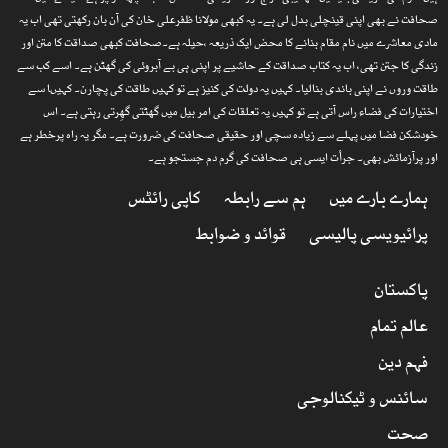
صحافت نے بھی اپنی قینچلی بدل لی ہے۔ یہ کبھی مولانا ظفرعلی خان کی آن بان رکھتی تھی اب یہ
مادی معاشرے میں نام مقام بنانے کا محض ایک ذریعہ ،حیلہ ہے۔صحافت کبھی صداقت کا متن اور
زندگی کا جتن تھی، اب یہ کتاب صداقت کے حاشیے پر اپنی ہی بے آبروئی کی گھٹن ہے۔ اسے کب سے
طاقت وروں نے اپنی باندی بنالیا۔ کہیں یہ دولت کی کنیز ہے تو کہیں طاقت کی پچارن۔ کہیںا سے
اختیارات کی فضاء راس آتی ہے تو کہیں یہ تعلقات کی امر بیل میں گھٹتی گھِرتی رہتی ہے۔ اس
خودشکن فضا میں پہلے سے زیادہ سچی اور حقیقی صحافت کی ضرورت ہے۔ مگر یہ راہ پرخطر ہے
اور پرآزمائش بھی۔ جرأت ایسی ہی صحافت کی گرم دم جستجو ہے۔
ہمارے بارے میں
ہم سے رابطہ
کاپی رائٹس
پرائیویسی پالیسی
قوائد و ضوابط
پاکستان
عالم تمام
فہم دین
سائنس و ٹیکنالوجی
صحت