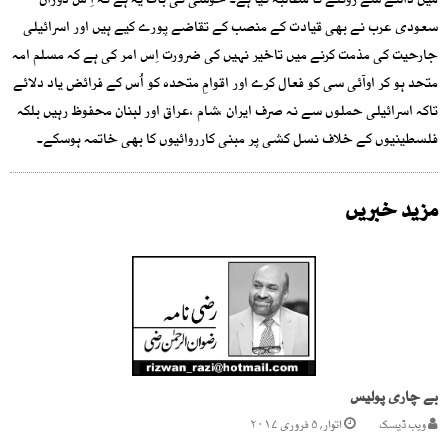
میں ڈالنے سے روکنے کا مطالبہ کیا ہے۔ خوشی کی بات یہ ہے کہ اِ س دوران
سعودی عرب نے بھی قیادت کے منصب کے تقاضے پورے کیے ہیں اور اسرائیلی
جارحیت کی مذمت کرنے میں تاخیر نہیں کی ضرورت اِس امر کی ہے کہ مسلم امہ
متحد ہو کر اوآئی سی کو فعال کرے اور اقوامِ متحدہ کو اُس کے فرائض یاد دلائے
تاکہ اسرائیلی حملوں سے نہ صرف ایران ،شام ،عراق اور لبنان محفوظ رہیں بلکہ
فلسطینیوں کے خلاف نسل کشی پر مبنی کارروائیوں کا بھی خاتمہ ہوسکے۔
مزید خبریں
بے چاری پولیس
ویب ڈیسک
اتوار, ۵ فروری ۲۰۱۷