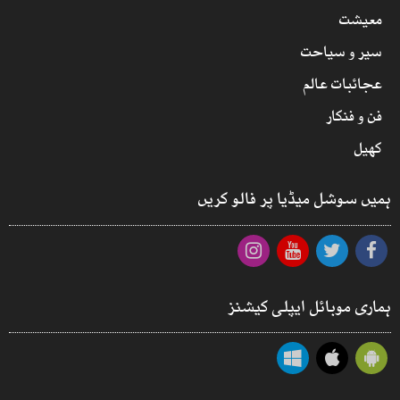
معیشت
سیر و سیاحت
عجائبات عالم
فن و فنکار
کھیل
ہمیں سوشل میڈیا پر فالو کریں
ہماری موبائل ایپلی کیشنز