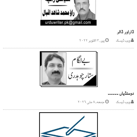
ڈاراور ڈالر
ویب ڈیسک
پیر, ۳ اکتوبر ۲۰۲۲
دومنڈیاں ۔۔۔۔۔
ویب ڈیسک
جمعه, ۸ مئی ۲۰۲۶