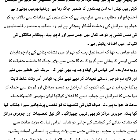
قراردیتی ہیں ظاہر ہے ایسا کہہ کر وہ ظلم و ستم کی سنگینی کم کرنے کی کوشش
کرتی ہیں لیکن اب امن پسندوں کا ضمیر جاگ رہا ہے اوردنیابھرمیں ہونے والے
احتجاج اور مظاہروں سے ظاہرہوتا ہے کہ حکومتوں کے مفادات سے بالاتر ہو کر
عوام پرا سرائیل کی وحشت آشکار ہوچکی ہے اور وہ مظلوم و معصوم فلسطینیوں
کی نسل کشی پر نوحہ کناں ہیں جس سے اور کچھ ہونہ ہوظالم طاقتوں کی
تنہائی میں اضافہ یقینی ہے ۔
عام قیاس یہ تھا کہ اسماعیل ہنیہ کو تہران میں نشانہ بنانے کے باوجودایران
کسی ایسی کاروائی سے گریز کرے گا جس سے بڑی جنگ کا خدشہ حقیقت کا
روپ دھارے۔ اِس قیاس کی ایک وجہ یہ بھی تھی کہ امریکہ نے خطے میں نئے
اور تازہ دم فوجی دستے تعینات کر دیے تھے مگر یہ قیاس اُس وقت غلط ثابت
ہوگیا جب ایران نے یکم اکتوبر کو اسرائیل پر دوسو میزائل اور ڈرونز سے حملہ کر
دیا جس کا اسرائیل نے جواب دینے کا اعلان کیاتھا لیکن پچیس اکتوبرکاحملہ
محتاط جواب ہے ۔نہ صرف تیل کی تنصیبات کو نقصان پہنچانے سے اجتناب کیا
گیا بلکہ جوہری مراکز کو بھی نہیں چھیڑاگیا۔ اگر تیل تنصیبات اور جوہری مراکز
کو نشانہ بنانے کی کوشش کی جاتی تو شاید ایرانی قیادت مزید طاقت سے
ایسے جواب پر مجبور ہوجاتی جس سے بڑے پیمانے پر انسانی اموات ہوتیں۔