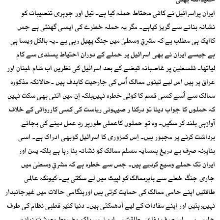
حمیداللہ بھٹی
ایران پراسرائیل نے کافی محتاط حملہ کیا ہے۔ تیل اور جوہری تنصیبات کو
نشانہ بنانے سے گریز کیاہے۔ مگر یہ حملہ خطرے کی ایسی گھنٹی ہے جس
کاایک ہی مطلب ہے کہ مشرقِ وسطیٰ میں جنگ پھیل رہی ہے ۔یہ بالکل ویسا ہی
ہے جیسے ایران نے بھی اسرائیل پر حملے کے دوران احتیاط پسندی سے کام
لیاتھا۔ فلسطین پر غاصبانہ قبضے کے بعد اسرائیل کی نظریں اب شام ،لبنان اور
عراق پر ہیں اس لیے تینوں ممالک اُس کی جارحیت کاہدف ہیں ۔حالانکہ مذکورہ
ممالک سے اُسے کسی قسم کا کوئی خطرہ نہیںبلکہ اِن میں اتنی بھی سکت نہیں
کہ حملوں کا جواب دینا تو درکنا ر صیہونی ریاست کی کسی کارروائی کے خلاف
آوازہی بلند کر سکیں۔ وہ تو حملوں کاعملی طورپر ردِ عمل دینے کی بجائے
برداشت کرنے پر مجبور ہیں۔ اِس کمزوری کا اسرائیل کوبھی ادراک ہے۔ اسی
بناپرنہ صرف بے دریغ ہمسایہ مسلم ممالک کو نشانہ بنا رہا ہے بلکہ یمن اور
ایران تک حملے وسیع کردیے ہیں۔ جس سے خطرہ ہے کہ مشرقِ وسطیٰ میں
جاری جنگ خطے سے باہرممالک کو لپیٹ میں لے سکتی ہے۔ کیونکہ عالمی
طاقتیں اپنے حامی ممالک کی حمایت کرتی ہیں اورہنگامی حالات میں غیرجانبدار
نہیںرہتیں اور اپنے مفادات کے لیے آدھمکتی ہیں۔ دنیا کثیر قطبی نظام کی طرف