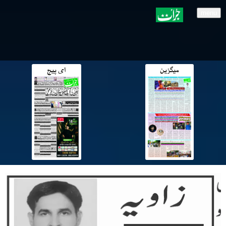
menu
میگزین
ای پیج