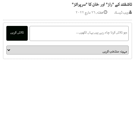
تاشقند کے "راز" اور خان کا "سرپرائز"
ویب ڈیسک
هفته, ۲۶ مارچ ۲۰۲۲
تلاش کریں