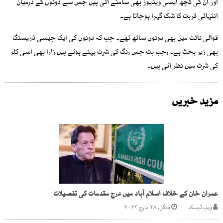
اور ان کی کچھ ایسی ویڈیوز بھی سامنے آئی ہیں جس سے دونوں کے درمیان
انتہائی قربت کا شک گہرا ہوجاتا ہے۔
قوالی نائٹ میں بھی دونوں ساتھ تھے۔ جب کہ دونوں کی ایک جیسی ڈریسنگ
بھی زیر بحث ہے۔ رجب بٹ جس رنگ کی شرٹ پہنے ہوتے ہیں زارا بھی اسی کلر
کی شرٹ میں نظر آتی ہیں۔
مزید خبریں
عمران خان کے خلاف اسلام آباد میں درج مقدمات کی تفصیلات
ویب ڈیسک
منگل, ۲۸ مارچ ۲۰۲۳