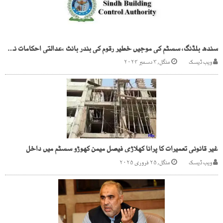
سندھ بلڈنگ، سسٹم کی موجیں خطیر رقوم کی بندر بانٹ ،عدالتی احکامات نظر انداز
ویب ڈیسک
منگل, ۳ دسمبر ۲۰۲۴
غیر قانونی تعمیرات کا پرانا کھلاڑی فیصل میمن کھوڑو سسٹم میں داخل
ویب ڈیسک
منگل, ۲۵ فروری ۲۰۲۵