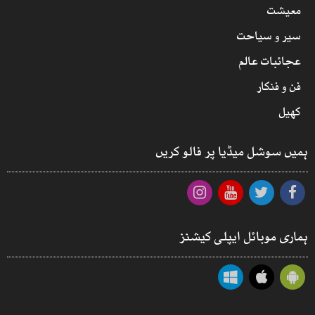
معیشت
سیر و سیاحت
عجائبات عالم
فن و فنکار
کھیل
ہمیں سوشل میڈیا پر فالو کریں
ہماری موبائل ایپلی کیشنز