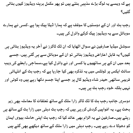
ہے کہ ویسے یہ لوگ بڑے مذہبی بنتے ہیں تو پھر مکمل برہنہ ویڈیوز کیوں بنائی
گئیں؟
رجب بٹ اور ان کے دوستوں کا موقف ہے کہ ہمارا ڈیٹا ہیک ہوا ہے، کسی نے ہمارے
موبائل سے یہ ویڈیوز ہیک کرکے وائرل کی ہیں۔
سوشل میڈیا صارفین نے سوال اٹھایا کہ ان ٹک ٹاکرز نے آخر یہ ویڈیوز بنائی ہی
کیوں؟ یہ قابل اعتراض ویڈیوز بنائی تو ان کے موبائل سے ہی گئی ہیں، جسے
بعد میں ان کے ہی ساتھیوں یا کسی اور نے وائرل کیا ہے۔سماجی رابطے کی ویب
سائٹ ایکس پر ٹوئٹس میں یہ تذکرہ بھی کیا جارہا ہے کہ رجب بٹ کے انتہائی
قریبی ساتھی حیدر شاہ ویڈیو کال پر جسے اپنا جسم دکھا رہے ہیں وہ کوئی اور
نہیں بلکہ خود رجب بٹ ہی ہیں۔
دوسری جانب رجب بٹ کا ٹک ٹاکر زارا ملک کے ساتھ تعلقات کا معاملہ بھی زیر
بحث ہے۔ یہ افواہیں گردش کررہی ہیں کہ رجب بٹ دبئی میں زارا بٹ کے ساتھ ہی
رہتے ہیں۔صارفین نے یہ الزام بھی عائد کیا کہ رجب بٹ اپنی حاملہ بیوی ایمان
کو دھوکا دے رہے ہیں۔ رجب دبئی میں زارا ملک کے ساتھ دیکھے بھی گئے ہیں