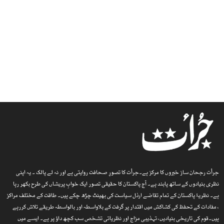
جرأت رجحان ساز خبروں کا مرکز ہے۔جرأت کا تصورِ صحافت روایتی ہے اور نہ لے پالک ۔ یہ اپنی
نظری بنیادوں کے ساتھ پابند ہے۔ آج پاکستان کا حقیقی تصور ایک خوابِ پریشاں کی طرح بکھر رہا
ہے۔ نظریۂ پاکستان کے تمام تقاضے ارذل سیاست کی بھینٹ چڑھ چکے ہیں۔ طاقت کے مختلف مراکز
، مفادات کے تحفظ کی کشاکش میں اقتدار پر گرفت کے بلاواسطہ اور بالواسطہ طریقے تلاش کررہے
ہیں۔قوم کی تاریخی بنیادیں، تہذیبی مزاج اور نظریاتی تشخص سب کچھ داؤ پر ہے۔ ایسے میں