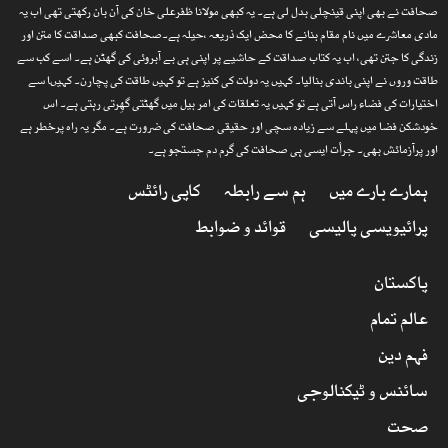
صحافت نے بھی اپنی قینچلی بدل لی ہے۔ یہ کبھی مولانا ظفرعلی خان کی آن بان رکھتی تھی اب یہ
مادی معاشرے میں نام مقام بنانے کا محض ایک ذریعہ ،حیلہ ہے۔صحافت کبھی صداقت کا متن اور
زندگی کا جتن تھی، اب یہ کتاب صداقت کے حاشیے پر اپنی ہی بے آبروئی کی گھٹن ہے۔ اسے کب سے
طاقت وروں نے اپنی باندی بنالیا۔ کہیں یہ دولت کی کنیز ہے تو کہیں طاقت کی پچارن۔ کہیںا سے
اختیارات کی فضاء راس آتی ہے تو کہیں یہ تعلقات کی امر بیل میں گھٹتی گھِرتی رہتی ہے۔ اس
خودشکن فضا میں پہلے سے زیادہ سچی اور حقیقی صحافت کی ضرورت ہے۔ مگر یہ راہ پرخطر ہے
اور پرآزمائش بھی۔ جرأت ایسی ہی صحافت کی گرم دم جستجو ہے۔
ہمارے بارے میں
ہم سے رابطہ
کاپی رائٹس
پرائیویسی پالیسی
قوائد و ضوابط
پاکستان
عالم تمام
فہم دین
سائنس و ٹیکنالوجی
صحت