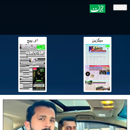
menu
میگزین
ای پیج