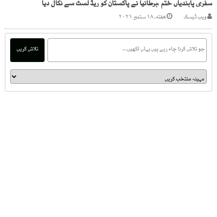
سفری پابندیاں ختم ،برطانیا نے پاکستان کو ریڈ لسٹ سے نکال دیا
ویب ڈیسک
هفته, ۱۸ ستمبر ۲۰۲۱
تلاش کریں