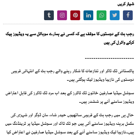
شیئر کریں
رجب بٹ کے دوستوں کا موقف ہے کہ کسی نے ہمارے موبائل سے یہ ویڈیوز ہیک
کرکے وائرل کی ہیں
۔۔۔۔۔۔۔۔۔۔۔۔۔۔۔۔۔۔۔۔۔۔۔
پاکستانی ٹک ٹاکر اور تنازعات کا شکار رہنے والے رجب بٹ کے انتہائی قریبی
دوستوں کی نازیبا ویڈیوز لیک ہوگئی ہیں۔
سوشل میڈیا صارفین خاتون ٹک ٹاکرز کے بعد اب مرد ٹک ٹاکرز کی قابل اعتراض
ویڈیوز سامنے آنے پر ششدر ہیں۔
حال ہی میں رجب بٹ کے قریبی ساتھیوں حیدر شاہ، مان ڈوگر اور شہزی کی
مکمل برہنہ ویڈیوز سامنے آئی ہیں جو ٹک ٹاک اور سوشل میڈیا پر ٹرینڈنگ میں
ہیں۔نازیبا لیک ویڈیوز سامنے آنے کے بعد سوشل میڈیا صارفین نے اعتراض کیا