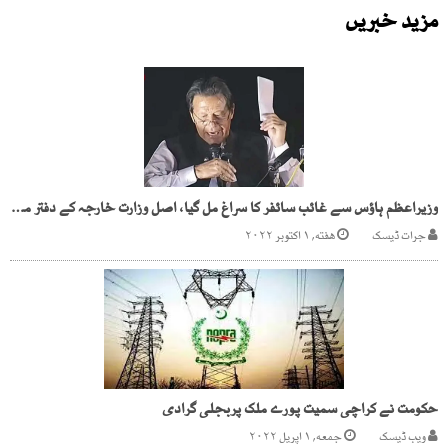
مزید خبریں
وزیراعظم ہاؤس سے غائب سائفر کا سراغ مل گیا، اصل وزارت خارجہ کے دفتر میں موجود
جرات ڈیسک
هفته, ۱ اکتوبر ۲۰۲۲
حکومت نے کراچی سمیت پورے ملک پربجلی گرادی
ویب ڈیسک
جمعه, ۱ اپریل ۲۰۲۲