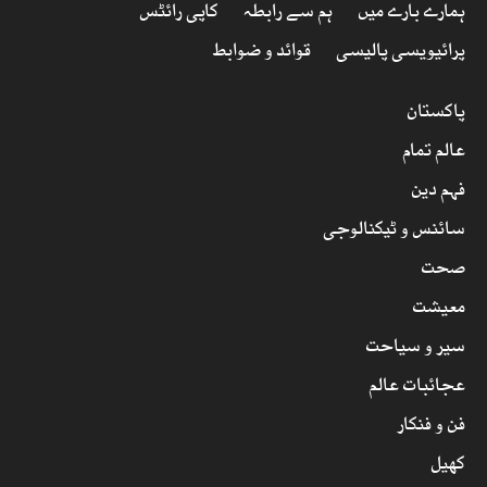
ہمارے بارے میں
ہم سے رابطہ
کاپی رائٹس
پرائیویسی پالیسی
قوائد و ضوابط
پاکستان
عالم تمام
فہم دین
سائنس و ٹیکنالوجی
صحت
معیشت
سیر و سیاحت
عجائبات عالم
فن و فنکار
کھیل