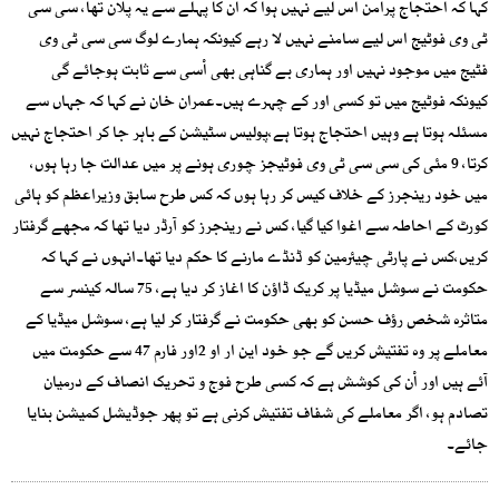
کہا کہ احتجاج پرامن اس لیے نہیں ہوا کہ ان کا پہلے سے یہ پلان تھا، سی سی
ٹی وی فوٹیج اس لیے سامنے نہیں لا رہے کیونکہ ہمارے لوگ سی سی ٹی وی
فٹیج میں موجود نہیں اور ہماری بے گناہی بھی اْسی سے ثابت ہوجائے گی
کیونکہ فوٹیج میں تو کسی اور کے چہرے ہیں۔عمران خان نے کہا کہ جہاں سے
مسئلہ ہوتا ہے وہیں احتجاج ہوتا ہے،پولیس سٹیشن کے باہر جا کر احتجاج نہیں
کرتا، 9 مئی کی سی سی ٹی وی فوٹیجز چوری ہونے پر میں عدالت جا رہا ہوں،
میں خود رینجرز کے خلاف کیس کر رہا ہوں کہ کس طرح سابق وزیراعظم کو ہائی
کورٹ کے احاطہ سے اغوا کیا گیا، کس نے رینجرز کو آرڈر دیا تھا کہ مجھے گرفتار
کریں،کس نے پارٹی چیئرمین کو ڈنڈے مارنے کا حکم دیا تھا۔انہوں نے کہا کہ
حکومت نے سوشل میڈیا پر کریک ڈاؤن کا اغاز کر دیا ہے، 75 سالہ کینسر سے
متاثرہ شخص رؤف حسن کو بھی حکومت نے گرفتار کر لیا ہے، سوشل میڈیا کے
معاملے پر وہ تفتیش کریں گے جو خود این ار او 2اور فارم 47 سے حکومت میں
آئے ہیں اور اْن کی کوشش ہے کہ کسی طرح فوج و تحریک انصاف کے درمیان
تصادم ہو، اگر معاملے کی شفاف تفتیش کرنی ہے تو پھر جوڈیشل کمیشن بنایا
جائے۔