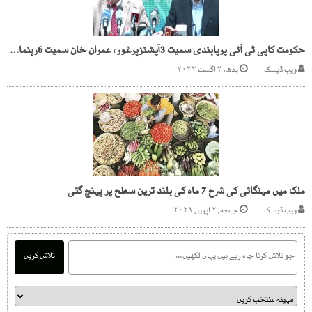
حکومت کاپی ٹی آئی پرپابندی سمیت 3آپشنزپرغور، عمران خان سمیت 6رہنمائو ں کے نام، ای سی ایل میں شامل کرنے کا فیصلہ
ویب ڈیسک
بدھ, ۳ اگست ۲۰۲۲
ملک میں مہنگائی کی شرح 7 ماہ کی بلند ترین سطح پر پہنچ گئی
ویب ڈیسک
جمعه, ۲ اپریل ۲۰۲۱
تلاش کریں