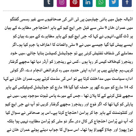
اڈیالہ جیل میں بانی چیئرمین پی ٹی ائی کی صحافیوں سے غیر رسمی گفتگو
میں عمران خان 9 مئی سے قبل جی ایچ کیو کے باہر احتجاجی مظاہرے کے بیان
پر ڈٹ گئے۔انہوں نے کہا کہ جی ایچ کیو کے باہر مظاہرے کے میرے بیان کو
ایسے پیش کیا گیا جیسے میں نے 9 مئی واقعات کا اعتراف یا جرم کیا ہو۔اگر
معاملے کی شفاف تفتیش کرنی ہے تو جوڈیشل کمیشن بنایا جائے، میں خود
رینجرز کیخلاف کیس کر رہا ہوں ، کس نے رینجرز کو آرڈر دیا تھا مجھے گرفتار
کریں۔ہم چاہتے ہیں ہر ادارہ اپنی حدود میں رہ کرفرائض انجام دے، اگر کوئی
ادارہ سیاست میں مداخلت کرتا ہے تو اس کی مذمت کرتے ہیں۔عمران خان نے کہا
کہ 14 مارچ کو میرے گھر پر حملہ کیا گیا،18 مارچ کو جوڈیشل کمپلیکس کے باہر
مجھے قتل کرنے کے کا پلان تھا ، جس کے میرے پاس ثبوت موجود ہیں، میں نے
پارٹی کو کہا تھا کہ اگر فوج اور رینجرز مجھے گرفتار کریں تو آپ نے جی ایچ کیو
اور کنٹونمنٹ کے باہر جا کر پرامن احتجاج کرنا ہے۔اس پر صحافی نے سوال کیا
کہ آپ نے پْرامن احتجاج کی کال دی مگر نو مئی کو پْرامن مظاہرہ نہیں ہوا بلکہ
توڑ پھوڑ اور جلاؤ گھیراؤ ہوا تھا۔ اس سوال کا جواب دیتے ہوئے عمران خان نے