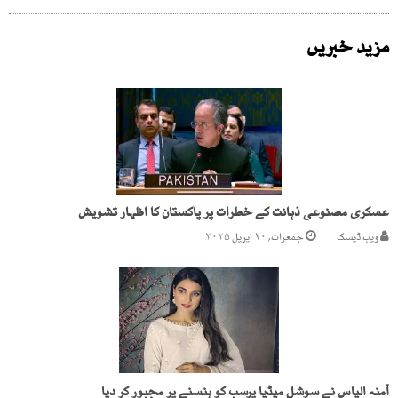
مزید خبریں
عسکری مصنوعی ذہانت کے خطرات پر پاکستان کا اظہار تشویش
ویب ڈیسک
جمعرات, ۱۰ اپریل ۲۰۲۵
آمنہ الیاس نے سوشل میڈیا پرسب کو ہنسنے پر مجبور کر دیا