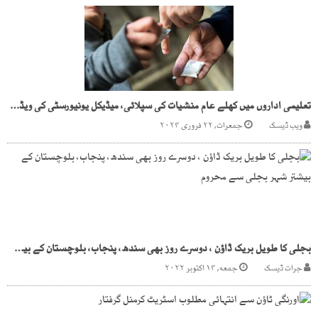
تعلیمی اداروں میں کھلے عام منشیات کی سپلائی، میڈیکل یونیورسٹی کی ویڈیو وائرل
ویب ڈیسک
جمعرات, ۲۲ فروری ۲۰۲۴
بجلی کا طویل بریک ڈاؤن ، دوسرے روز بھی سندھ، پنجاب، بلوچستان کے بیشتر شہر بجلی سے محروم
جرات ڈیسک
جمعه, ۱۴ اکتوبر ۲۰۲۲