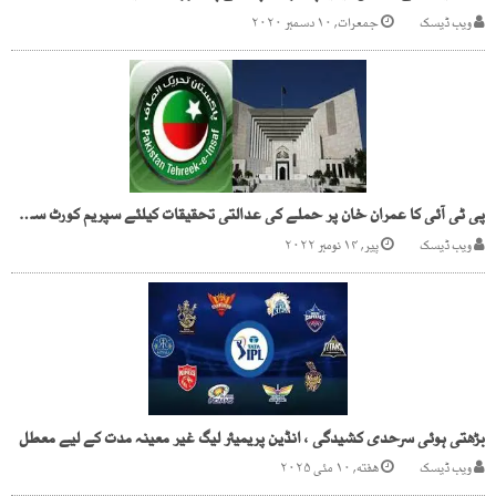
ویب ڈیسک
جمعرات, ۱۰ دسمبر ۲۰۲۰
پی ٹی آئی کا عمران خان پر حملے کی عدالتی تحقیقات کیلئے سپریم کورٹ سے رجوع
ویب ڈیسک
پیر, ۱۴ نومبر ۲۰۲۲
بڑھتی ہوئی سرحدی کشیدگی ، انڈین پریمیئر لیگ غیر معینہ مدت کے لیے معطل
ویب ڈیسک
هفته, ۱۰ مئی ۲۰۲۵