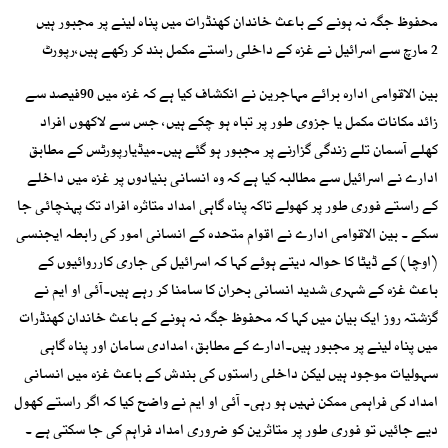
محفوظ جگہ نہ ہونے کے باعث خاندان کھنڈرات میں پناہ لینے پر مجبور ہیں
2 مارچ سے اسرائیل نے غزہ کے داخلی راستے مکمل بند کر رکھے ہیں،رپورٹ
بین الاقوامی ادارہ برائے مہاجرین نے انکشاف کیا ہے کہ غزہ میں 90فیصد سے
زائد مکانات مکمل یا جزوی طور پر تباہ ہو چکے ہیں، جس سے لاکھوں افراد
کھلے آسمان تلے زندگی گزارنے پر مجبور ہو گئے ہیں۔میڈیارپورٹس کے مطابق
ادارے نے اسرائیل سے مطالبہ کیا ہے کہ وہ انسانی بنیادوں پر غزہ میں داخلے
کے راستے فوری طور پر کھولے تاکہ پناہ گاہی امداد متاثرہ افراد تک پہنچائی جا
سکے ۔ بین الاقوامی ادارے نے اقوام متحدہ کے انسانی امور کی رابطہ ایجنسی
(اوچا) کے ڈیٹا کا حوالہ دیتے ہوئے کہا کہ اسرائیل کی جاری کارروائیوں کے
باعث غزہ کے شہری شدید انسانی بحران کا سامنا کر رہے ہیں۔آئی او ایم نے
گزشتہ روز ایک بیان میں کہا کہ محفوظ جگہ نہ ہونے کے باعث خاندان کھنڈرات
میں پناہ لینے پر مجبور ہیں۔ادارے کے مطابق، امدادی سامان اور پناہ گاہی
سہولیات موجود ہیں لیکن داخلی راستوں کی بندش کے باعث غزہ میں انسانی
امداد کی فراہمی ممکن نہیں ہو رہی۔ آئی او ایم نے واضح کیا کہ اگر راستے کھول
دیے جائیں تو فوری طور پر متاثرین کو ضروری امداد فراہم کی جا سکتی ہے ۔