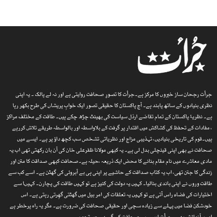
جرأت رجحان ساز خبروں کا مرکز ہے۔جرأت کا تصورِ صحافت روایتی ہے اور نہ لے پالک ۔ یہ اپنی
نظری بنیادوں کے ساتھ پابند ہے۔ آج پاکستان کا حقیقی تصور ایک خوابِ پریشاں کی طرح بکھر رہا
ہے۔ نظریۂ پاکستان کے تمام تقاضے ارذل سیاست کی بھینٹ چڑھ چکے ہیں۔ طاقت کے مختلف مراکز
، مفادات کے تحفظ کی کشاکش میں اقتدار پر گرفت کے بلاواسطہ اور بالواسطہ طریقے تلاش کررہے
ہیں۔قوم کی تاریخی بنیادیں، تہذیبی مزاج اور نظریاتی تشخص سب کچھ داؤ پر ہے۔ ایسے میں
صحافت نے بھی اپنی قینچلی بدل لی ہے۔ یہ کبھی مولانا ظفرعلی خان کی آن بان رکھتی تھی اب یہ
مادی معاشرے میں نام مقام بنانے کا محض ایک ذریعہ ،حیلہ ہے۔صحافت کبھی صداقت کا متن اور
زندگی کا جتن تھی، اب یہ کتاب صداقت کے حاشیے پر اپنی ہی بے آبروئی کی گھٹن ہے۔ اسے کب سے
طاقت وروں نے اپنی باندی بنالیا۔ کہیں یہ دولت کی کنیز ہے تو کہیں طاقت کی پچارن۔ کہیںا سے
اختیارات کی فضاء راس آتی ہے تو کہیں یہ تعلقات کی امر بیل میں گھٹتی گھِرتی رہتی ہے۔ اس
خودشکن فضا میں پہلے سے زیادہ سچی اور حقیقی صحافت کی ضرورت ہے۔ مگر یہ راہ پرخطر ہے