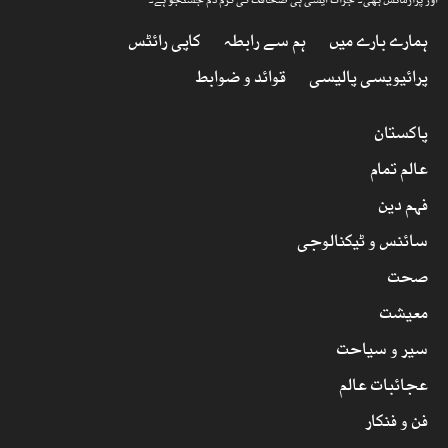
اور پرآزمائش بھی۔ جرأت ایسی ہی صحافت کی گرم دم جستجو ہے۔
ہمارے بارے میں
ہم سے رابطہ
کاپی رائٹس
پرائیویسی پالیسی
قوائد و ضوابط
پاکستان
عالم تمام
فہم دین
سائنس و ٹیکنالوجی
صحت
معیشت
سیر و سیاحت
عجائبات عالم
فن و فنکار