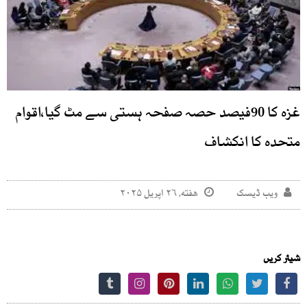
غزہ کا 90فیصد حصہ صفحہ ہستی سے مٹ گیا،اقوام
متحدہ کا انکشاف
ویب ڈیسک
هفته, ۲۶ اپریل ۲۰۲۵
شیئر کریں