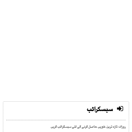
سبسکرائب
روزانہ تازہ ترین خبریں حاصل کرنے کے لئے سبسکرائب کریں