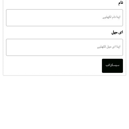
نام
ای میل
سبسکرائب