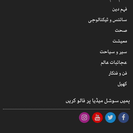
فہم دین
سائنس و ٹیکنالوجی
صحت
معیشت
سیر و سیاحت
عجائبات عالم
فن و فنکار
کھیل
ہمیں سوشل میڈیا پر فالو کریں