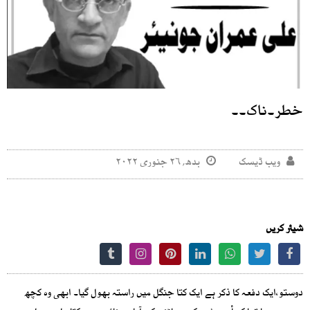
خطر۔ناک۔۔
ویب ڈیسک
بدھ, ۲۶ جنوری ۲۰۲۲
شیئر کریں
دوستو،ایک دفعہ کا ذکر ہے ایک کتا جنگل میں راستہ بھول گیا۔ ابھی وہ کچھ