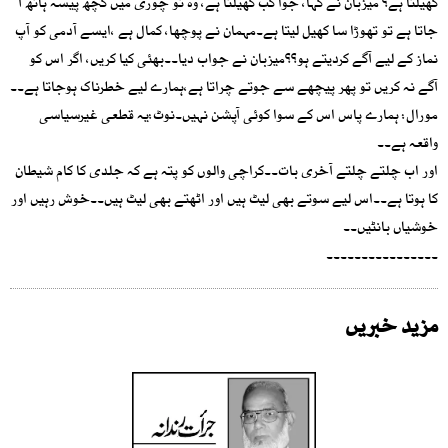
کھیلتا ہے؟ میزبان نے کہا، جوا کب کھیلتا ہے، وہ تو چوری میں کچھ پیسہ ہاتھ آ
جاتا ہے تو تھوڑا سا کھیل لیتا ہے۔مہمان نے پوچھا، کمال ہے ،ایسے آدمی کو آپ
نماز کے لیے آگے کردیتے ہو؟؟میزبان نے جواب دیا۔۔بھئی کیا کریں، اگر اس کو
آگے نہ کریں تو پھر پیچھے سے جوتے چراتا ہے،ہمارے لیے خطرناک ہوجاتا ہے۔۔
مورال: ہمارے پاس اس کے سوا کوئی آپشن نہیں۔نوٹ:یہ قطعی غیرسیاسی
واقعہ ہے۔۔
اور اب چلتے چلتے آخری بات۔۔کراچی والوں کو پتہ ہے کہ جلدی کا کام شیطان
کا ہوتا ہے۔۔اس لیے سوتے بھی لیٹ ہیں اور اٹھتے بھی لیٹ ہیں۔۔خوش رہیں اور
خوشیاں بانٹیں۔۔
۔۔۔۔۔۔۔۔۔۔۔۔۔۔۔۔
مزید خبریں