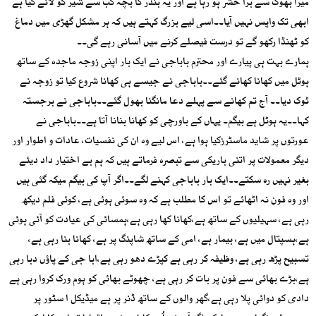
میرا بھوک سے بْرا حشر ہو رہا ہے اور یہ بندر کا بچہ کب سے شیر کو لانے گیا ہے
ابھی تک واپس نہیں آیا۔۔اسی لیے بزرگ کہتے ہیں کہ ہر مشکل گھڑی میں دماغ
کو ٹھنڈا رکھو گے تو درست فیصلے کرنے میں آسانی رہے گی۔۔
ہمارے بہت ہی پیارے اور محترم باباجی نے ایک بار اپنی زوجہ ماجدہ کے ساتھ
ہوٹل میں کھانا کھانے گئے۔۔باباجی نے جیسے ہی کھانا شروع کیا تو زوجہ نے
ٹوک دیا۔۔ آج تم کھانے سے پہلے دعا مانگنا بھول گئے۔۔باباجی نے برجستہ
کہا۔۔یہ ہوٹل ہے بیگم۔ یہاں کے باورچی کو کھانا بنانا آتا ہے۔۔باباجی نے
عورتوں پر شاید ماسٹرزکیا ہوا ہے، اس لیے وہ ان کی نفسیات، عادات و اطوار اور
دیگر معمولات پر اتنی باریکی سے تبصرہ فرماتے ہیں کہ ہم بے اختیار داد دیئے
بغیر نہیں رہ سکتے۔۔ایک بار باباجی کہنے لگے۔۔اگر آپ کی بیگم میکہ گئی ہیں
اور وہ فون نہ اٹھائے تو اس کا مطلب ہے کہ وہ سوئی ہوئی ہے، کوئی فلم دیکھ
رہی ہے، سہیلیوں کے ساتھ ہے،کھانا کھا رہی ہے،ہمسائی کی عیادت کو آئی ہوئی
ہے،ہسپتال میں ہے، بیمار ہے، امی کے ساتھ شاپنگ پر ہے، کھانا بنا رہی ہے،
تسبیح پڑھ رہی ہے، وظیفہ کر رہی ہے کپڑے دھو رہی ہے،ابا جی کے پاؤں دبا رہی
ہے،بڑے بھائی سے فون پر بات کر رہی ہے، چھوٹے بھائی کو ہوم ورک کروا رہی ہے
دادی کو دوائی پلا رہی ہے،گھر والوں کے ساتھ ڈنر پر ہے میڈیکل ا سٹور پر