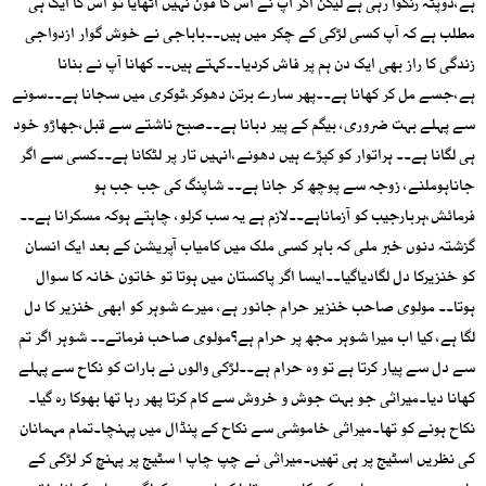
ہے،دوپٹہ رنگوا رہی ہے لیکن اگر آپ نے اُس کا فون نہیں اٹھایا تو اس کا ایک ہی
مطلب ہے کہ آپ کسی لڑکی کے چکر میں ہیں۔۔باباجی نے خوش گوار ازدواجی
زندگی کا راز بھی ایک دن ہم پر فاش کردیا۔۔کہتے ہیں۔۔ کھانا آپ نے بنانا
ہے،جسے مل کر کھانا ہے۔۔پھر سارے برتن دھوکر،ٹوکری میں سجانا ہے۔۔سونے
سے پہلے بہت ضروری، بیگم کے پیر دبانا ہے۔۔صبح ناشتے سے قبل،جھاڑو خود
ہی لگانا ہے۔۔ ہراتوار کو کپڑے ہیں دھونے،انہیں تار پر لٹکانا ہے۔۔کسی سے اگر
جاناہوملنے، زوجہ سے پوچھ کر جانا ہے۔۔ شاپنگ کی جب جب ہو
فرمائش،ہربارجیب کو آزماناہے۔۔لازم ہے یہ سب کرلو، چاہتے ہوکہ مسکرانا ہے۔۔
گزشتہ دنوں خبر ملی کہ باہر کسی ملک میں کامیاب آپریشن کے بعد ایک انسان
کو خنزیرکا دل لگادیاگیا۔۔ایسا اگر پاکستان میں ہوتا تو خاتون خانہ کا سوال
ہوتا۔۔ مولوی صاحب خنزیر حرام جانور ہے، میرے شوہر کو ابھی خنزیر کا دل
لگا ہے، کیا اب میرا شوہر مجھ پر حرام ہے؟مولوی صاحب فرماتے۔۔ شوہر اگر تم
سے دل سے پیار کرتا ہے تو وہ حرام ہے۔۔لڑکی والوں نے بارات کو نکاح سے پہلے
کھانا دیا۔میراثی جو بہت جوش و خروش سے کام کرتا پھر رہا تھا بھوکا رہ گیا۔
نکاح ہونے کو تھا۔میراثی خاموشی سے نکاح کے پنڈال میں پہنچا۔تمام مہمانان
کی نظریں اسٹیج پر ہی تھیں۔میراثی نے چپ چاپ ا سٹیج پر پہنچ کر لڑکی کے