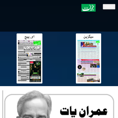
menu
میگزین
ای پیج