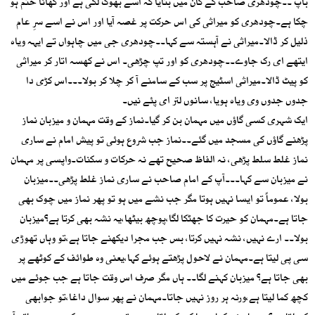
باپ ۔۔چودھری صاحب کے کان میں بتایا کہ اسے بھوک لگی ہے اور کھانا ختم ہو
چکا ہے۔چودھری کو میراثی کی اس حرکت پر غصہ آیا اور اس نے اسے سرِ عام
ذلیل کر ڈالا۔میراثی نے آہستہ سے کہا۔۔چودھری جی میں چاہواں تے ایہہ ویاہ
ایتھے ای رک جاوے۔۔چودھری کو اور تپ چڑھی۔ اس نے کھسہ اتار کر میراثی
کو پیٹ ڈالا۔میراثی اسٹیج پر سب کے سامنے آ کر چلا کر بولا۔۔۔اس کڑی دا
جدوں جدوں وی ویاہ ہویا، سانوں لتر ای پئے نیں۔
ایک شہری کسی گاؤں میں مہمان بن کر گیا۔نماز کے وقت مہمان و میزبان نماز
پڑھنے گاؤں کی مسجد میں گئے۔۔نماز جب شروع ہوئی تو پیش امام نے ساری
نماز غلط سلط پڑھی، نہ الفاظ صحیح تھے نہ حرکات و سکنات۔واپسی پر مہمان
نے میزبان سے کہا۔۔۔آپ کے امام صاحب نے ساری نماز غلط پڑھی۔۔میزبان
بولا، عموماً تو ایسا نہیں ہوتا مگر جب نشے میں ہو تو پھر نماز میں چوک بھی
جاتا ہے۔مہمان کو حیرت کا جھٹکا لگا،پوچھ بیٹھا،یہ نشہ بھی کرتا ہے؟میزبان
بولا۔۔ ارے نہیں، نشہ نہیں کرتا، بس جب مجرا دیکھنے جاتا ہے،تو وہاں تھوڑی
سی پی لیتا ہے۔مہمان نے لاحول پڑھتے ہوئے کہا،یعنی وہ طوائف کے کوٹھے پر
بھی جاتا ہے؟ میزبان کہنے لگا۔۔ ہاں مگر صرف اس وقت جاتا ہے جب جوئے میں
کچھ کما لیتا ہے،ورنہ ہر روز نہیں جاتا۔مہمان نے پھر سوال داغا،تو جوابھی