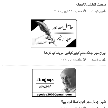
سینیٹ الیکشن کامعرکہ
ویب ڈیسک
جمعرات, ۱۸ فروری ۲۰۲۱
ایران میں جنگ ختم کرنے کیلئے امریکہ کیا کرے؟
ویب ڈیسک
منگل, ۲۸ اپریل ۲۰۲۶
شہرِ جاناں میں اب باصفا کون ہے؟