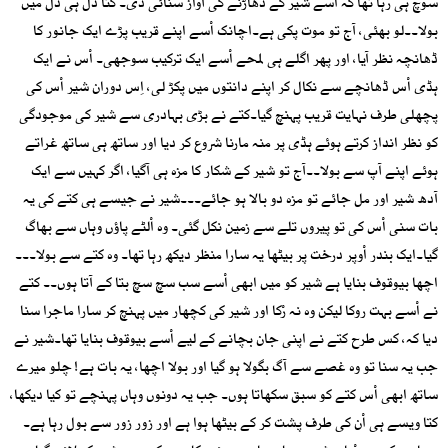
سوچ ہی رہا تھا کہ اْسے شیر کے دھاڑنے کی آواز سنائی دی۔ کتا دل ہی دل میں
بولا۔۔لو بھئی، آج تو موت پکی ہے۔اچانک اْسے اپنے قریب پڑے ایک جانور کا
ڈھانچہ نظر آیا، اور پھر اگلے ہی لمحے اْسے ایک ترکیب سوجھی۔ اْس نے ایک
ہڈی اْس ڈھانچے سے نکال کر اپنے دانتوں میں پکڑ لی، اِس دوران شیر اْس کی
پچھلی طرف نہایت قریب پہنچ گیا۔کتے نے بڑی بہادری سے شیر کی موجودگی
کو نظر انداز کرتے ہوئے ہڈی پر منہ مارنا شروع کر دیا اور ساتھ ہی ساتھ غراتے
ہوئے اپنے آپ سے بولا۔۔آج تو شیر کے شکار کا مزہ ہی آگیا، اگر کہیں سے ایک
آدھ شیر اور مل جائے تو مزہ دو بالا ہو جائے۔۔۔شیر نے جیسے ہی کتے کی یہ
بات سنی اْس کی تو پیروں تلے سے زمین نکل گئی۔ وہ اْلٹے پاؤں وہاں سے بھاگ
گیا۔ایک بندر اْوپر درخت پر بیٹھا یہ سارا منظر دیکھ رہا تھا۔ وہ کتے سے بولا۔۔۔
اچھا بیوقوف بنایا ہے شیر کو میں ابھی اْسے سب سچ سچ بتا کے آتا ہوں۔۔ کتے
نے اْسے بہت روکا لیکن وہ نہ رْکا اور شیر کی کچھار میں پہنچ کر سارا ماجرا سنا
دیا کہ، کس طرح کتے نے اپنی جان بچانے کے لیے اْسے بیوقوف بنایا تھا۔شیر نے
جب یہ سنا تو وہ غصے سے آگ بگولا ہو گیا اور بولا اچھا، یہ بات ہے! چلو میرے
ساتھ ابھی اْس کتے کو سبق سکھاتا ہوں۔ جب یہ دونوں وہاں پہنچے تو کیا دیکھا،
کتا ویسے ہی اْن کی طرف پشت کر کے بیٹھا ہوا ہے اور زور زور سے بول رہا ہے۔