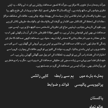
جرأت رجحان ساز خبروں کا مرکز ہے۔جرأت کا تصورِ صحافت روایتی ہے اور نہ لے پالک ۔ یہ اپنی
نظری بنیادوں کے ساتھ پابند ہے۔ آج پاکستان کا حقیقی تصور ایک خوابِ پریشاں کی طرح بکھر رہا
ہے۔ نظریۂ پاکستان کے تمام تقاضے ارذل سیاست کی بھینٹ چڑھ چکے ہیں۔ طاقت کے مختلف مراکز
، مفادات کے تحفظ کی کشاکش میں اقتدار پر گرفت کے بلاواسطہ اور بالواسطہ طریقے تلاش کررہے
ہیں۔قوم کی تاریخی بنیادیں، تہذیبی مزاج اور نظریاتی تشخص سب کچھ داؤ پر ہے۔ ایسے میں
صحافت نے بھی اپنی قینچلی بدل لی ہے۔ یہ کبھی مولانا ظفرعلی خان کی آن بان رکھتی تھی اب یہ
مادی معاشرے میں نام مقام بنانے کا محض ایک ذریعہ ،حیلہ ہے۔صحافت کبھی صداقت کا متن اور
زندگی کا جتن تھی، اب یہ کتاب صداقت کے حاشیے پر اپنی ہی بے آبروئی کی گھٹن ہے۔ اسے کب سے
طاقت وروں نے اپنی باندی بنالیا۔ کہیں یہ دولت کی کنیز ہے تو کہیں طاقت کی پچارن۔ کہیںا سے
اختیارات کی فضاء راس آتی ہے تو کہیں یہ تعلقات کی امر بیل میں گھٹتی گھِرتی رہتی ہے۔ اس
خودشکن فضا میں پہلے سے زیادہ سچی اور حقیقی صحافت کی ضرورت ہے۔ مگر یہ راہ پرخطر ہے
اور پرآزمائش بھی۔ جرأت ایسی ہی صحافت کی گرم دم جستجو ہے۔
ہمارے بارے میں
ہم سے رابطہ
کاپی رائٹس
پرائیویسی پالیسی
قوائد و ضوابط
پاکستان
عالم تمام