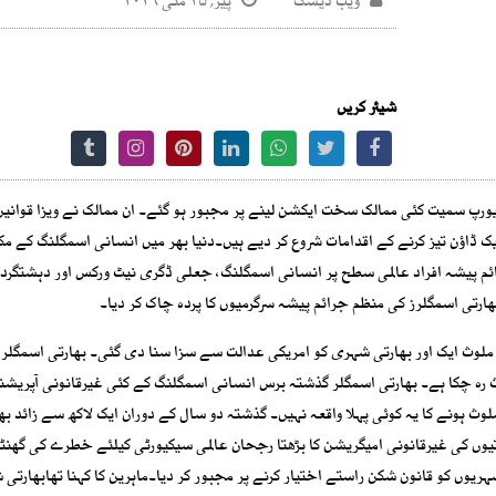
ویب ڈیسک
پیر, ۲۵ مئی ۲۰۲۶
شیئر کریں
ر یورپ سمیت کئی ممالک سخت ایکشن لینے پر مجبور ہو گئے۔ ان ممالک نے ویزا قوانین
 ڈاؤن تیز کرنے کے اقدامات شروع کر دیے ہیں۔دنیا بھر میں انسانی اسمگلنگ کے مک
ائم پیشہ افراد عالمی سطح پر انسانی اسمگلنگ، جعلی ڈگری نیٹ ورکس اور دہشتگر
رتی اسمگلرز کی منظم جرائم پیشہ سرگرمیوں کا پردہ چاک کر دیا۔
وث ایک اور بھارتی شہری کو امریکی عدالت سے سزا سنا دی گئی۔ بھارتی اسمگلر 
ث رہ چکا ہے۔ بھارتی اسمگلر گذشتہ برس انسانی اسمگلنگ کے کئی غیرقانونی آپریشنز
 ہونے کا یہ کوئی پہلا واقعہ نہیں۔ گذشتہ دو سال کے دوران ایک لاکھ سے زائد بھ
تیوں کی غیرقانونی امیگریشن کا بڑھتا رجحان عالمی سیکیورٹی کیلئے خطرے کی گھنٹ
ہریوں کو قانون شکن راستے اختیار کرنے پر مجبور کر دیا۔ماہرین کا کہنا تھابھارتی