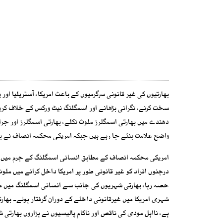
بھارتیوں کی غیر قانونی سرگرمیوں کے باعث امریکا، آسٹریلیا او
سخت کرنے، نگرانی بڑھانے اور اسمگلنگ نیٹ ورکس کے خلاف کریک
دھندے میں بھارتی اسمگلرز ملوث نکلے، بھارتی اسمگلرز اور جر
واضح علامت بنتے جا رہے ہیں جبکہ امریکی محکمہ انصاف نے بھا
امریکی محکمہ انصاف کے مطابق انسانی اسمگلنگ کے جرم میں مل
درجنوں افراد کو غیر قانونی طور پر امریکا داخل کرانے میں ملو
حصہ رہا، بھارتی شہریوں کی جانب سے انسانی اسمگلنگ میں ملوث
شہری امریکا میں غیرقانونی داخلے کے دوران گرفتار ہوئے۔ بھار
ہے، نااہل مودی کی ناقص اور ناکام پالیسیوں نے ہزاروں بھارتی ش