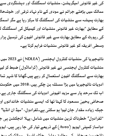
کی غیر قانونی امیگریشن، منشیات اسمگلنگ اور دہشتگردی سے ج
ممالک میں بڑھتے جرائم نے مودی کے نام نہاد ترقی اور خوشحال
کے مطابق "بھارت غیر قانونی منشیات اور کیمیکل کی اسمگلنگ کا
کی رپورٹ کے مطابق بھارت سے غیر قانونی افیون کی ترسیل ہزارو
وسطی افریقہ کو غیر قانونی منشیات فراہم کرتا ہے۔
بھارت سے اسمگلنگ افیون استعمال کر رہے ہیں،گھانا کا شہر تم
ادویات نائیجیریا 
اب تک سرحد پار سے مزید افیونی ادویات کی سمگلنگ جاری ہے،بھ
صحافی یحییٰ مسعود کا کہنا تھا کہ ایسے منشیات خاندانوں اور 
جبکہ زیادہ مقدار جان لیوا ہو سکتی ہے۔ٹفرادول، "میڈ ان انڈی
"ٹفرادول” خطرناک ترین منشیات میں شامل، پہلا انجکشن ہی جان ل
دواساز کمپنی ایویو (Aveo) کے ذریعے تیار 