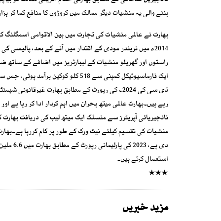
نائجیرین صحافی کے مطابق بھارتی حکام افریقی ممالک کو بیچی ج
بننے والی یہ منشیات دیگر ممالک میں کروڑوں کا منافع کما کر ہزار
بھارت نے عالمی منشیات کی تجارت میں بین الاقوامی اسمگلنگ کے
2014ء میں نریندر مودی کے اقتدار میں آنے کے بعد، پالیسی
ایک فارماسیوٹیکل کمپنی سے 518 کلو کو
ڈی سی کی 2024ء کی رپورٹ کے مطابق بھارت غیرقانونی
رہے ہیں۔بھارت عالمی میتھ بحران میں اہم کردار ادا کر رہا ہے اور 
نائجیریائی آپریٹرز سے منسلک ایک میتھ لیب کی دریافت بھارت ک
منشیات کی تقسیم کیلئے نیٹ ورک کے طور پر کام کررہا ہے۔بھار
استعمال کرتے ہیں۔
٭٭٭
مزید خبریں