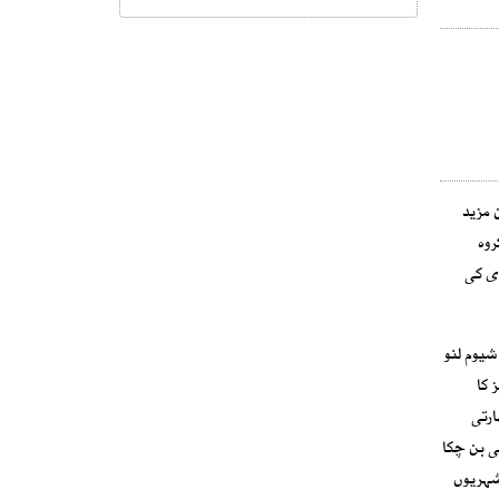
 مزید
روہ
دی کی
شیوم لنو
 کا
ارتی
ی بن چکا
 شہریوں