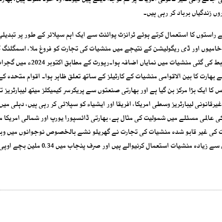
انے والی غیر قانونی ادویات پر کم توجہ دیتے ہیں کیونکہ وہ خود ملوث ہیں، بھار
وں زندگیاں برباد کر رہی ہیں۔
 راستوں کا استعمال کرتے ہوئے ٹرانزٹ پوائنٹ سے ایک اہم سپلائر کے طور پر تبدیل
 کی خامیوں اور ڈی ریگولیشن کے نتیجے میں منشیات کی تجارت کو فروغ ملا، اسمگلنگ 
راستوں اور گھریلو منشیات کے لیبارٹریز میں اضافے کے ساتھ ضبط کی گئی منشیات میں نمایاں اضافہ 
کین برآمد ہوئی، جس سے بھارت کا بین الاقوامی منشیات کے کارٹیلز کے ساتھ تعلق ظاہر ہوا۔ اقوام متحدہ ک
 شپمنٹس کا ایک بڑا مرکز بن گیا ہے اور بھارتی صنعتوں سے پریکرسر کیمیکلز میتھ لیبارٹریز 
غیرقانونی لیبارٹریز وسطی امریکا، افریقا اور ایشیاء کو سپلائی کر رہی ہیں، دہلی میں
ی عالمی مسئلے میں شمولیت کی مثال ہے، بھارتی ڈائسپورا یورپ اور شمالی امریکا م
ت کی غیر قابو شدہ منشیات کی تجارت نے گھریلو نشے بالخصوص نوجوانوں میں وباء
دی ہے، 2023 کی پارلیمانی رپورٹ کے مطابق بھارت میں 6.6 ملین سے زیادہ منشیات استعمال کرنیوالے ہیں اور صرف 