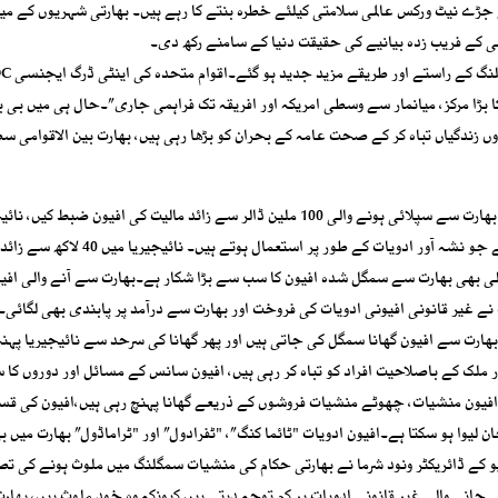
ڑے نیٹ ورکس عالمی سلامتی کیلئے خطرہ بنتے کا رہے ہیں۔ بھارتی شہریوں کے میز
ی کے فریب زدہ بیانیے کی حقیقت دنیا کے سامنے رکھ دی۔
بھارت ہمیشہ سے منشیات کی اس
 بڑا مرکز، میانمار سے وسطی امریکہ اور افریقہ تک فراہمی جاری”۔حال ہی میں بی
ں زندگیاں تباہ کر کے صحت عامہ کے بحران کو بڑھا رہی ہیں، بھارت بین الاقوامی س
نائیجیریا کی منشیات کنٹرول ایجنسی (NDLEA) نے 2023 میں بھارت سے سپلائی ہونے والی 100 ملین ڈالر سے زائد مالیت کی افیون ض
منشیات کنٹرول ایجنسی نے غیر قانونی (ٹراماڈول) ضبط کر لیے جو نشہ آور ادویات کے طور پر استعمال ہوتے
الی بھی بھارت سے سمگل شدہ افیون کا سب سے بڑا شکار ہے۔بھارت سے آنے والی افی
میں بڑا مسئلہ بن چکی ہیں، 2018 میں حکومت نے غیر قانونی افیونی ادویات کی فروخت اور بھارت سے درآمد پر پابندی بھی ل
ارت سے افیون گھانا سمگل کی جاتی ہیں اور پھر گھانا کی سرحد سے نائیجیریا پہن
ملک کے باصلاحیت افراد کو تباہ کر رہی ہیں، افیون سانس کے مسائل اور دوروں کا 
ا” افیون منشیات، چھوٹے منشیات فروشوں کے ذریعے گھانا پہنچ رہی ہیں،افیون کی قس
یوا ہو سکتا ہے۔افیون ادویات "ٹائما کنگ”، "ٹفرادول” اور "ٹراماڈول” بھارت میں بھ
کی جا رہی ہیں، ایویو کے ڈائریکٹر ونود شرما نے بھارتی حکام کی منشیات سمگلنگ میں ملوث ہونے کی