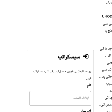
بان
مگلنگ کا مرکز رہا ہے مگر اسمگلنگ کے راستے اور طریقے مزید جدید ہو گئے۔اقوام متحدہ کی اینٹی ڈرگ ایجنسی UNODC
 بی سی
طح پر
بط کیں، نائیجیریا کی
 ہیں۔ نائیجیریا میں 40 لاکھ سے زائد افراد،
سبسکرائب
ونی
گائی۔تب سے
روزانہ تازہ ترین خبریں حاصل کرنے کے لئے سبسکرائب
چتی ہیں۔
کریں
سبب
نام
م
ارتی
 تصدیق کی۔
ای میل