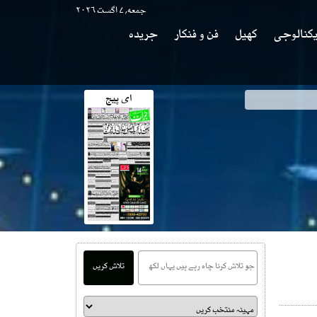
جمعه, ۷ اگست ۲۰۲۶
کنالوجی
کھیل
فن و فنکار
جریدہ
ای پیج
وی
تلاش کریں