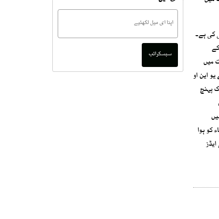
ت میں
ی کی ہے۔
کے
سبسکرائب
ہوا۔رپورٹ کے مطابق اکتوبر 2024ء میں گجرات میں
ے یو این او
تک پہنچ
یں
 کو ہوا
پنجاب میں 0.34 ملین بچے اوپی ایڈز