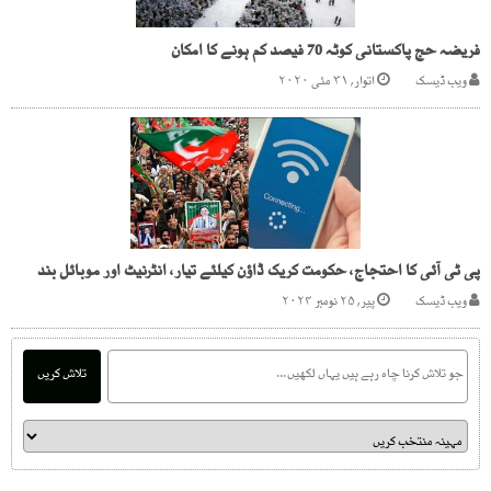
فریضہ حج پاکستانی کوٹہ 70 فیصد کم ہونے کا امکان
ویب ڈیسک
اتوار, ۳۱ مئی ۲۰۲۰
پی ٹی آئی کا احتجاج، حکومت کریک ڈاؤن کیلئے تیار، انٹرنیٹ اور موبائل بند
ویب ڈیسک
پیر, ۲۵ نومبر ۲۰۲۴
تلاش کریں