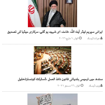
ایرانی سپریم لیڈر آیت اللّٰہ خامنہ ای شہید ہو گئے، سرکاری میڈیا کی تصدیق
جرات ڈیسک
اتوار, ۱ مارچ ۲۰۲۶
سندھ میں ترمیمی بلدیاتی قانون نافذ العمل ،ڈسٹرکٹ کونسلزتحلیل
ویب ڈیسک
اتوار, ۲۶ دسمبر ۲۰۲۱