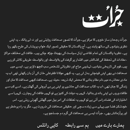
جرأت رجحان ساز خبروں کا مرکز ہے۔جرأت کا تصورِ صحافت روایتی ہے اور نہ لے پالک ۔ یہ اپنی
نظری بنیادوں کے ساتھ پابند ہے۔ آج پاکستان کا حقیقی تصور ایک خوابِ پریشاں کی طرح بکھر رہا
ہے۔ نظریۂ پاکستان کے تمام تقاضے ارذل سیاست کی بھینٹ چڑھ چکے ہیں۔ طاقت کے مختلف مراکز
، مفادات کے تحفظ کی کشاکش میں اقتدار پر گرفت کے بلاواسطہ اور بالواسطہ طریقے تلاش کررہے
ہیں۔قوم کی تاریخی بنیادیں، تہذیبی مزاج اور نظریاتی تشخص سب کچھ داؤ پر ہے۔ ایسے میں
صحافت نے بھی اپنی قینچلی بدل لی ہے۔ یہ کبھی مولانا ظفرعلی خان کی آن بان رکھتی تھی اب یہ
مادی معاشرے میں نام مقام بنانے کا محض ایک ذریعہ ،حیلہ ہے۔صحافت کبھی صداقت کا متن اور
زندگی کا جتن تھی، اب یہ کتاب صداقت کے حاشیے پر اپنی ہی بے آبروئی کی گھٹن ہے۔ اسے کب سے
طاقت وروں نے اپنی باندی بنالیا۔ کہیں یہ دولت کی کنیز ہے تو کہیں طاقت کی پچارن۔ کہیںا سے
اختیارات کی فضاء راس آتی ہے تو کہیں یہ تعلقات کی امر بیل میں گھٹتی گھِرتی رہتی ہے۔ اس
خودشکن فضا میں پہلے سے زیادہ سچی اور حقیقی صحافت کی ضرورت ہے۔ مگر یہ راہ پرخطر ہے
اور پرآزمائش بھی۔ جرأت ایسی ہی صحافت کی گرم دم جستجو ہے۔
ہمارے بارے میں
ہم سے رابطہ
کاپی رائٹس