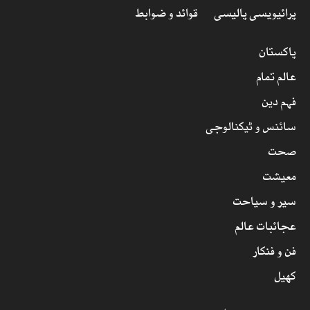
پرائیویسی پالیسی
قوائد و ضوابط
پاکستان
عالم تمام
فہم دین
سائنس و ٹیکنالوجی
صحت
معیشت
سیر و سیاحت
عجائبات عالم
فن و فنکار
کھیل