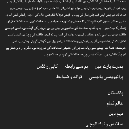
، مفادات کے تحفظ کی کشاکش میں اقتدار پر گرفت کے بلاواسطہ اور بالواسطہ طریقے تلاش کررہے
ہیں۔قوم کی تاریخی بنیادیں، تہذیبی مزاج اور نظریاتی تشخص سب کچھ داؤ پر ہے۔ ایسے میں
صحافت نے بھی اپنی قینچلی بدل لی ہے۔ یہ کبھی مولانا ظفرعلی خان کی آن بان رکھتی تھی اب یہ
مادی معاشرے میں نام مقام بنانے کا محض ایک ذریعہ ،حیلہ ہے۔صحافت کبھی صداقت کا متن اور
زندگی کا جتن تھی، اب یہ کتاب صداقت کے حاشیے پر اپنی ہی بے آبروئی کی گھٹن ہے۔ اسے کب سے
طاقت وروں نے اپنی باندی بنالیا۔ کہیں یہ دولت کی کنیز ہے تو کہیں طاقت کی پچارن۔ کہیںا سے
اختیارات کی فضاء راس آتی ہے تو کہیں یہ تعلقات کی امر بیل میں گھٹتی گھِرتی رہتی ہے۔ اس
خودشکن فضا میں پہلے سے زیادہ سچی اور حقیقی صحافت کی ضرورت ہے۔ مگر یہ راہ پرخطر ہے
اور پرآزمائش بھی۔ جرأت ایسی ہی صحافت کی گرم دم جستجو ہے۔
ہمارے بارے میں
ہم سے رابطہ
کاپی رائٹس
پرائیویسی پالیسی
قوائد و ضوابط
پاکستان
عالم تمام
فہم دین
سائنس و ٹیکنالوجی