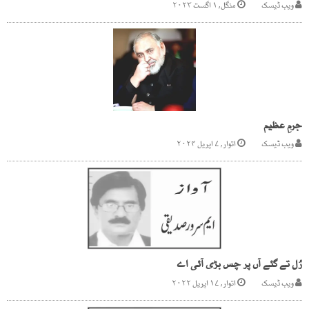
ویب ڈیسک
منگل, ۱ اگست ۲۰۲۳
جرمِ عظیم
ویب ڈیسک
اتوار, ۷ اپریل ۲۰۲۴
رُل تے گئے آں پر چس بڑی آئی اے
ویب ڈیسک
اتوار, ۱۷ اپریل ۲۰۲۲