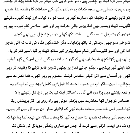
بیگم سے کہا ڈیٹ پر چلتے ہیں، ڈنر باہر کریں گے، بیگم نے کہا عشا پڑھ کر چلتے
ہیں، پوری تسلی سے سترہ رکعات پوری کیں، گھر کی حفاظت کا وظیفہ کیا، شوہر
کو قابو رکھنے کا وظیفہ کیا، سارے گھر پر، سب کو دم کیا۔۔ اور تھک گئیں۔۔کہنے
لگیں۔۔ ڈیٹ ویسے بھی انگریزوں والی حرکت ہے اور غیر اسلامی کام ہے۔۔ پھر ہم
دونوں کروٹ بدل کر سو گئے۔۔ رات آنکھ کھلی تو تہجد چل رہی تھی،کچھ
شوخی سوجھی دوستی کا ہاتھ بڑھایا۔۔ مگر خشمگیں نگاہ کی تاب نہ آئی ،فجر
ادا کی اور سو گئے۔۔اگلی شام سیکریٹری کے ساتھ ڈیٹ پر گیا،اسے ڈنر کرایا،
ہاتھ بھی پکڑا،کچھ شوخیاں بھی کر گزرے، رات دیر گئے اسے اس کے گھر ڈراپ
کیا،اپنے گھر پہنچے۔ بیگم جائے نماز پر بیٹھی شوہر قابو کرنے کا وظیفہ کر رہی
تھی اور آسمان سے اترا کوئی مقدس فرشتہ معلوم ہو رہی تھی۔خدا نظر بد سے
بچائے۔ آمین۔۔اگر آپ نے عمیرہ احمد کا ناول”پیرِ کامل” پڑھا ہے تو آپ کو یہ
واقعہ پڑھنے میں بڑا مزہ آئے گا۔۔۔”سالار ایک نہایت ہی دردِ دل رکھنے والا
حساس نوجوان تھا معاشرے میں بڑھتی ہوئی بے راہ روی پر اکثر پریشان رہتا
تھا۔اسے اس بات سے سخت نفرت تھی کہ لڑکیاں سارا دن موبائل میں گم رہیں۔
نہ بچوں کی پرواہ نہ شوہر کا خیال نہ گھر کا ہوش۔سالار نے تہیہ کیا ہوا تھا کہ
وہ شادی ایسی لڑکی سے کرے گا جس نے ساری زندگی موبائل کی شکل تک