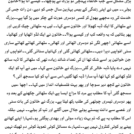
بڑی مشکل سے جب خانقاہ پہنچی تو بزرگ نے پوچھا۔۔ کیسے آنا ہوا؟خاتون
بولی۔۔ میں نے اپنی زندگی کے بیس بہترین سال جس کو دیے، دن رات جس کی
خدمت کی وہ مجھے بھول کر کسی دوسری عورت کے چکر میں پڑ گیا ہے۔۔بزرگ
نے مٹھائی کا ایک ڈبہ کھولا اور خاتون سے کہا۔۔ لیں یہ مٹھائی چیک کریں اور
پھر بتائیں کہ یہ واقعہ کب اور کیسے ہوا؟۔۔خاتون نے ایک لڈو اٹھایا اور کھالیا۔
اسے مٹھائی اچھی لگی تو دوسری اٹھائی اور کھالی۔ مٹھائی کھاتے کھاتے ساری
سنی افواہیں دہرا دیں۔۔مٹھائی کھاتی گئی اور کہانیاں سناتی گئی۔۔افواہوں اور
جن خواتین پر اسے شک تھا ان کی تعداد شائد زیادہ تھی کہ مٹھائی کا ڈبہ ساتھ
نہیں دے پایا،ڈبہ خالی کر گئی۔۔بزرگ نے خاتون سے کہا۔ میں نے آپ کو ایک
لڈو کھانے کو کہا تھا،آپ سارا ڈبہ کھا گئیں،اس سے آپ کو کیا سمجھ آئی.؟
خاتون نے کچھ دیر سوچا اور پھر بہت فلسفیانہ انداز میں کہا۔۔ اچھا ،میں
سمجھ گئی آپ کا مطلب ہے مرد کا مزاج ایسا ہے،ایک مٹھائی چکھنے کے بعد وہ
پھر دوسری تیسری چوتھی کی طلب رکھ لیتا ہے۔ بزرگ نے خاتون کی بات سنی
اور غصے سے دانت پیستے ہوئے جلال میں آگئے اور تپ کر بولے۔۔ نہیں ،بلکہ
اس کا مطلب یہ ہے کہ تم بہت زیادہ موٹی اور بھدی ہوگئی ہو۔تمہارا اپنے کھانے
پینے پر کوئی کنٹرول نہیں ہے۔۔تمہارے مسائل کوئی تعویذ کوئی دم ٹھیک نہیں