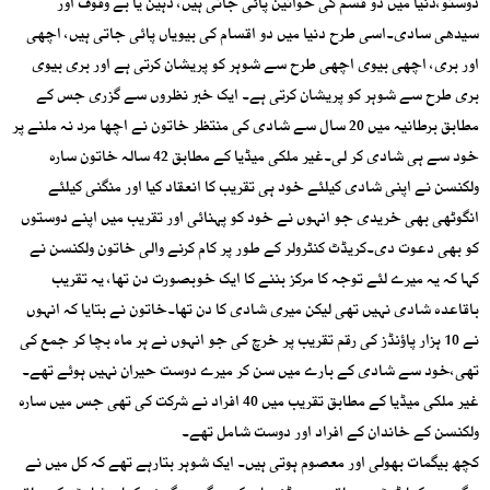
دوستو،دنیا میں دو قسم کی خواتین پائی جاتی ہیں، ذہین یا بے وقوف اور
سیدھی سادی۔اسی طرح دنیا میں دو اقسام کی بیویاں پائی جاتی ہیں، اچھی
اور بری، اچھی بیوی اچھی طرح سے شوہر کو پریشان کرتی ہے اور بری بیوی
بری طرح سے شوہر کو پریشان کرتی ہے۔ ایک خبر نظروں سے گزری جس کے
مطابق برطانیہ میں 20 سال سے شادی کی منتظر خاتون نے اچھا مرد نہ ملنے پر
خود سے ہی شادی کر لی۔غیر ملکی میڈیا کے مطابق 42 سالہ خاتون سارہ
ولکنسن نے اپنی شادی کیلئے خود ہی تقریب کا انعقاد کیا اور منگنی کیلئے
انگوٹھی بھی خریدی جو انہوں نے خود کو پہنائی اور تقریب میں اپنے دوستوں
کو بھی دعوت دی۔کریڈٹ کنٹرولر کے طور پر کام کرنے والی خاتون ولکنسن نے
کہا کہ یہ میرے لئے توجہ کا مرکز بننے کا ایک خوبصورت دن تھا، یہ تقریب
باقاعدہ شادی نہیں تھی لیکن میری شادی کا دن تھا۔خاتون نے بتایا کہ انہوں
نے 10 ہزار پاؤنڈز کی رقم تقریب پر خرچ کی جو انہوں نے ہر ماہ بچا کر جمع کی
تھی،خود سے شادی کے بارے میں سن کر میرے دوست حیران نہیں ہوئے تھے۔
غیر ملکی میڈیا کے مطابق تقریب میں 40 افراد نے شرکت کی تھی جس میں سارہ
ولکنسن کے خاندان کے افراد اور دوست شامل تھے۔
کچھ بیگمات بھولی اور معصوم ہوتی ہیں۔ ایک شوہر بتارہے تھے کہ کل میں نے