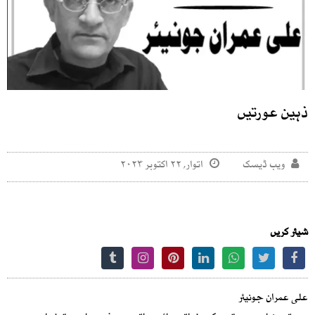
ذہین عورتیں
ویب ڈیسک
اتوار, ۲۲ اکتوبر ۲۰۲۳
شیئر کریں
علی عمران جونیئر