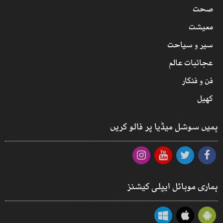
صحت
معیشت
سیر و سیاحت
عجائبات عالم
فن و فنکار
کھیل
ہمیں سوشل میڈیا پر فالو کریں
ہماری موبائل ایپلی کیشنز