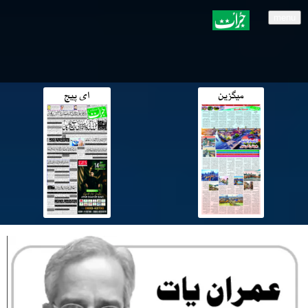
menu
میگزین
ای پیج