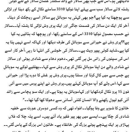
نادیکھی ہو۔اس لئے جب بھی سالار کے والد سکندر عثمان سالار کے لئے کوئی
رشتہ لاتے سالار سب سے پہلے اپنا نوکیا 3310 سامنے نکال کے رکھ دیتا اور لڑکی
سے پوچھتا یہ کیا ہے؟جو بھی کہتی یہ موبائل ہے سالار اسے ریجکٹ کر دیتا۔
آخر کار ایک دن سالار کی قسمت جاگی اور ایک پری وش لڑکی کا رشتہ آیا۔۔سالار
نے حسب معمول نوکیا 3310 اس کے سامنے رکھا، اور پوچھا کہ بتائیں یہ کیا
ہے؟؟پری وش نے حیرانی سے موبائل کی طرف دیکھا اور کہاکہ اسے نہیں پتا یہ
کیا ہے۔شاید کوئی پیپر ویٹ ہے۔۔سالار کی خوشی کی انتہا نا رہی،آخر کار اسے
اس کی سپنوں کی رانی مل ہی گئی تھی۔دھوم دھام سے شادی ہوئی اور سالار
نے شادی والے دن اپنا موبائل نکال کر پری وش سے کہا۔۔بھلئیے لوکے یہ موبائل
ہے جس سے میں کال کرتا اور سنتا ہوں۔پری وش پر غش کا دورہ پڑا اور حیرانی
سے کہا،اس وٹے کو آپ موبائل کہتے ہیں۔پری وش نے اپنے پرس میں سے آئی
فون 15 پرو نکال کردکھایا اور کہاموبائل یہ ہوتا ہے۔اور ایک سو پچاس سے زائد
آئی کیو لیول رکھنے والا انسان کتنی آسانی سے دھوکا کھا گیا تھا۔۔”
خاتون کا شوہر بے وفا ہوگیا۔۔افواہ تھی کہ وہ کسی دوسری عورت سے خفیہ
شادی کر چکا ہے۔۔ایسے میں پھر پیر فقیر یاد آتے ہیں۔ اسے پتہ چلا کہ فلاں
پہاڑی پر ایک پہنچے ہوئے بزرگ کی خانقاہ ہے۔ خاتون اس بزرگ کے پاس گئی۔۔