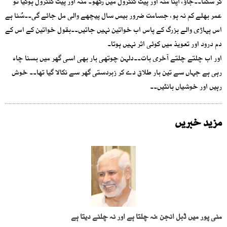
کر سکتا۔۔جاؤ، اپنا منہ اور پیٹ کنٹرول میں رکھو۔ منہ اور پیٹ کنٹرول ہوگیا تو
عمر بھلے کم نہ ہو، جسامت ضرور بیس سال پیچھے والی مل جائے گی۔۔سُنا ہے
اس پہاڑی والے بزرگ کے پاس اب خواتین نہیں جاتیں۔۔بقول خواتین کے اس کے
دم درود اور تعویذ میں کوئی اثر نہیں ہوتا۔
اور اب چلتے چلتے آخری بات۔۔دلہن چوتھی بار بھی اسی گھر میں بسنا چاہ
رہی ہے جہاں سے تین بار طلاق دے کر زبردستی گھر سے نکالا گیا تھا۔۔ خوش
رہیں اور خوشیاں بانٹیں۔۔
مزید خبریں
منی پور میں ڈبل انجن :نہ چلتا ہے اور نہ چلنے دیتا ہے