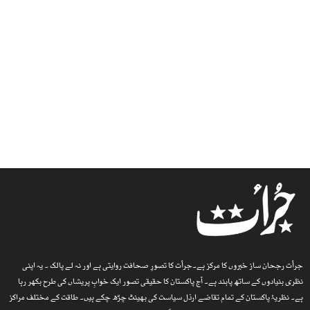
جرأت رجحان ساز خبروں کا مرکز ہے۔جرأت کا تصورِ صحافت روایتی ہے اور نہ لے پالک ۔ یہ اپنی
نظری بنیادوں کے ساتھ پابند ہے۔ آج پاکستان کا حقیقی تصور ایک خوابِ پریشاں کی طرح بکھر رہا
ہے۔ نظریۂ پاکستان کے تمام تقاضے ارذل سیاست کی بھینٹ چڑھ چکے ہیں۔ طاقت کے مختلف مراکز