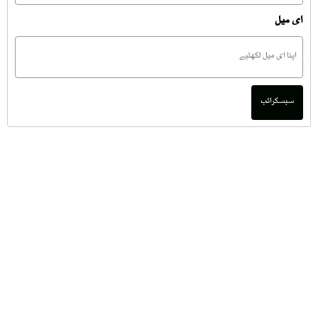
ای میل
سبسکرائب