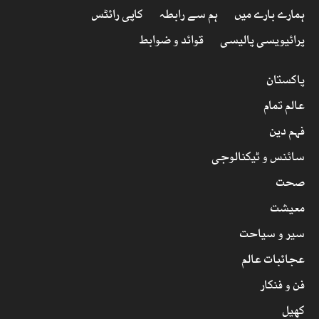
ہمارے بارے میں
ہم سے رابطہ
کاپی رائٹس
پرائیویسی پالیسی
قوائد و ضوابط
پاکستان
عالم تمام
فہم دین
سائنس و ٹیکنالوجی
صحت
معیشت
سیر و سیاحت
عجائبات عالم
فن و فنکار
کھیل