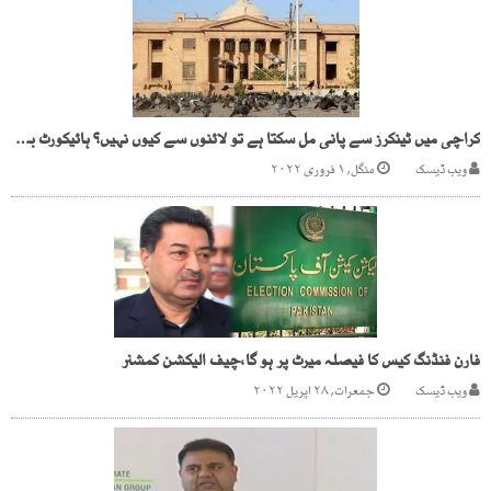
کراچی میں ٹینکرز سے پانی مل سکتا ہے تو لائنوں سے کیوں نہیں؟ ہائیکورٹ برہم
ویب ڈیسک
منگل, ۱ فروری ۲۰۲۲
فارن فنڈنگ کیس کا فیصلہ میرٹ پر ہو گا،چیف الیکشن کمشنر
ویب ڈیسک
جمعرات, ۲۸ اپریل ۲۰۲۲