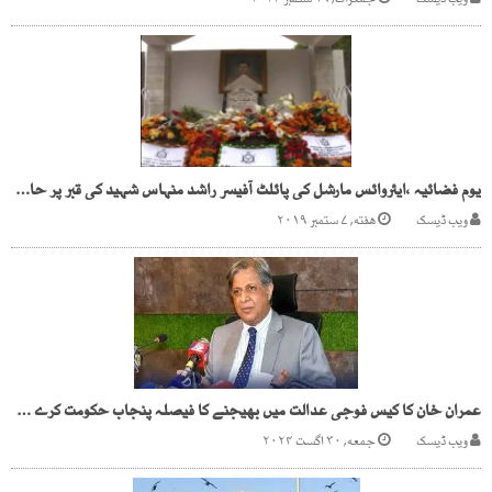
ویب ڈیسک
جمعرات, ۱۹ ستمبر ۲۰۲۴
یوم فضائیہ ،ایئروائس مارشل کی پائلٹ آفیسر راشد منہاس شہید کی قبر پر حاضری
ویب ڈیسک
هفته, ۷ ستمبر ۲۰۱۹
عمران خان کا کیس فوجی عدالت میں بھیجنے کا فیصلہ پنجاب حکومت کرے گی، اعظم نذیر تارڑ
ویب ڈیسک
جمعه, ۳۰ اگست ۲۰۲۴