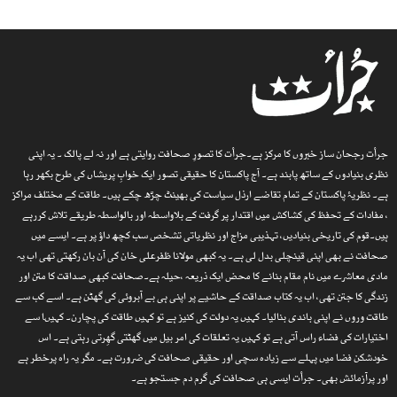
جرأت رجحان ساز خبروں کا مرکز ہے۔جرأت کا تصورِ صحافت روایتی ہے اور نہ لے پالک ۔ یہ اپنی
نظری بنیادوں کے ساتھ پابند ہے۔ آج پاکستان کا حقیقی تصور ایک خوابِ پریشاں کی طرح بکھر رہا
ہے۔ نظریۂ پاکستان کے تمام تقاضے ارذل سیاست کی بھینٹ چڑھ چکے ہیں۔ طاقت کے مختلف مراکز
، مفادات کے تحفظ کی کشاکش میں اقتدار پر گرفت کے بلاواسطہ اور بالواسطہ طریقے تلاش کررہے
ہیں۔قوم کی تاریخی بنیادیں، تہذیبی مزاج اور نظریاتی تشخص سب کچھ داؤ پر ہے۔ ایسے میں
صحافت نے بھی اپنی قینچلی بدل لی ہے۔ یہ کبھی مولانا ظفرعلی خان کی آن بان رکھتی تھی اب یہ
مادی معاشرے میں نام مقام بنانے کا محض ایک ذریعہ ،حیلہ ہے۔صحافت کبھی صداقت کا متن اور
زندگی کا جتن تھی، اب یہ کتاب صداقت کے حاشیے پر اپنی ہی بے آبروئی کی گھٹن ہے۔ اسے کب سے
طاقت وروں نے اپنی باندی بنالیا۔ کہیں یہ دولت کی کنیز ہے تو کہیں طاقت کی پچارن۔ کہیںا سے
اختیارات کی فضاء راس آتی ہے تو کہیں یہ تعلقات کی امر بیل میں گھٹتی گھِرتی رہتی ہے۔ اس
خودشکن فضا میں پہلے سے زیادہ سچی اور حقیقی صحافت کی ضرورت ہے۔ مگر یہ راہ پرخطر ہے
اور پرآزمائش بھی۔ جرأت ایسی ہی صحافت کی گرم دم جستجو ہے۔