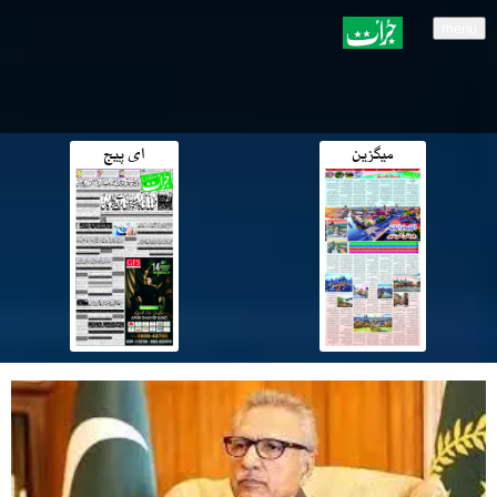
menu
میگزین
ای پیج