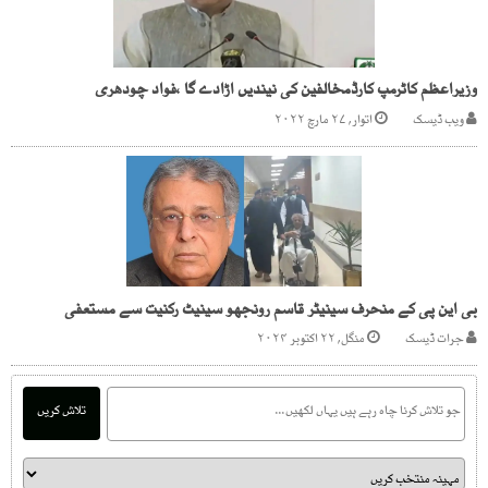
وزیراعظم کاٹرمپ کارڈمخالفین کی نیندیں اڑادے گا ،فواد چودھری
ویب ڈیسک
اتوار, ۲۷ مارچ ۲۰۲۲
بی این پی کے منحرف سینیٹر قاسم رونجھو سینیٹ رکنیت سے مستعفی
جرات ڈیسک
منگل, ۲۲ اکتوبر ۲۰۲۴
تلاش کریں