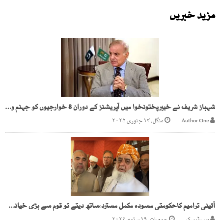
مزید خبریں
شہباز شریف نے خیبرپختونخوا میں آپریشنز کے دوران 8 خوارجیوں کو جہنم واصل کرنے پر سکیورٹی فورسز کو خراج تحسین پیش کیا
Author One
منگل, ۱۴ جنوری ۲۰۲۵
آئینی ترامیم کاحکومتی مسودہ مکمل مسترد،ساتھ دیتے تو قوم سے بڑی خیانت ہوتی، مولانا فضل الرحمن