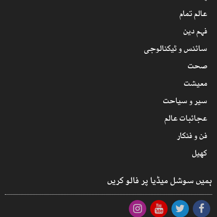
عالم تمام
فہم دین
سائنس و ٹیکنالوجی
صحت
معیشت
سیر و سیاحت
عجائبات عالم
فن و فنکار
کھیل
ہمیں سوشل میڈیا پر فالو کریں