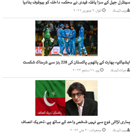
سینٹرل جیل کے سزا یافتہ قیدی نے محکمہ داخلہ کو بیوقوف بنادیا
ویب ڈیسک
اتوار, ۳ جنوری ۲۰۲۱
ایشیاکپ: بھارت کے ہاتھوں پاکستان کی 228 رنز سے شرمناک شکست
جرات ڈیسک
پیر, ۱۱ ستمبر ۲۰۲۳
ہماری لڑائی فوج سے نہیں شخص واحد کے ساتھ ہے، تحریک انصاف
ویب ڈیسک
جمعرات, ۳۰ مئی ۲۰۲۴