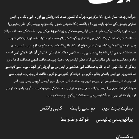
جرأت رجحان ساز خبروں کا مرکز ہے۔جرأت کا تصورِ صحافت روایتی ہے اور نہ لے پالک ۔ یہ اپنی
نظری بنیادوں کے ساتھ پابند ہے۔ آج پاکستان کا حقیقی تصور ایک خوابِ پریشاں کی طرح بکھر رہا
ہے۔ نظریۂ پاکستان کے تمام تقاضے ارذل سیاست کی بھینٹ چڑھ چکے ہیں۔ طاقت کے مختلف مراکز
، مفادات کے تحفظ کی کشاکش میں اقتدار پر گرفت کے بلاواسطہ اور بالواسطہ طریقے تلاش کررہے
ہیں۔قوم کی تاریخی بنیادیں، تہذیبی مزاج اور نظریاتی تشخص سب کچھ داؤ پر ہے۔ ایسے میں
صحافت نے بھی اپنی قینچلی بدل لی ہے۔ یہ کبھی مولانا ظفرعلی خان کی آن بان رکھتی تھی اب یہ
مادی معاشرے میں نام مقام بنانے کا محض ایک ذریعہ ،حیلہ ہے۔صحافت کبھی صداقت کا متن اور
زندگی کا جتن تھی، اب یہ کتاب صداقت کے حاشیے پر اپنی ہی بے آبروئی کی گھٹن ہے۔ اسے کب سے
طاقت وروں نے اپنی باندی بنالیا۔ کہیں یہ دولت کی کنیز ہے تو کہیں طاقت کی پچارن۔ کہیںا سے
اختیارات کی فضاء راس آتی ہے تو کہیں یہ تعلقات کی امر بیل میں گھٹتی گھِرتی رہتی ہے۔ اس
خودشکن فضا میں پہلے سے زیادہ سچی اور حقیقی صحافت کی ضرورت ہے۔ مگر یہ راہ پرخطر ہے
اور پرآزمائش بھی۔ جرأت ایسی ہی صحافت کی گرم دم جستجو ہے۔
ہمارے بارے میں
ہم سے رابطہ
کاپی رائٹس
پرائیویسی پالیسی
قوائد و ضوابط
پاکستان