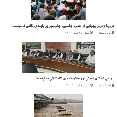
کورونا وائرس پھیلنے کا خطرہ جلسے، جلوسوں پر پابندی لگانے کا فیصلہ
ویب ڈیسک
منگل, ۱۷ نومبر ۲۰۲۰
عوامی ایکشن کمیٹی اور حکومت میں 42 نکاتی معاہدہ طے
ویب ڈیسک
اتوار, ۵ اکتوبر ۲۰۲۵