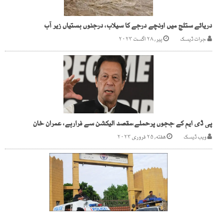
دریائے ستلج میں اونچے درجے کا سیلاب، درجنوں بستیاں زیر آب
جرات ڈیسک
پیر, ۲۸ اگست ۲۰۲۳
پی ڈی ایم کے ججوں پرحملے،مقصد الیکشن سے فرارہے، عمران خان
ویب ڈیسک
هفته, ۲۵ فروری ۲۰۲۳