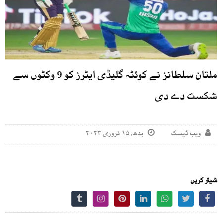
ملتان سلطانز نے کوئٹہ گلیڈی ایٹرز کو 9 وکٹوں سے
شکست دے دی
ویب ڈیسک
بدھ, ۱۵ فروری ۲۰۲۳
شیئر کریں