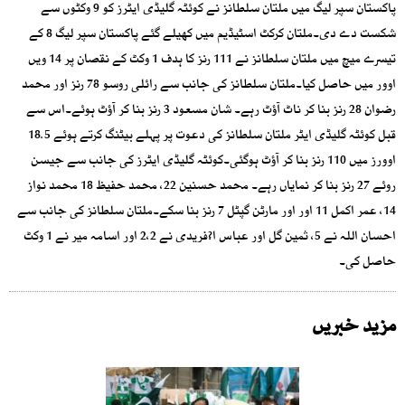
پاکستان سپر لیگ میں ملتان سلطانز نے کوئٹہ گلیڈی ایٹرز کو 9 وکٹوں سے
شکست دے دی۔ملتان کرکٹ اسٹیڈیم میں کھیلے گئے پاکستان سپر لیگ 8 کے
تیسرے میچ میں ملتان سلطانز نے 111 رنز کا ہدف 1 وکٹ کے نقصان پر 14 ویں
اوور میں حاصل کیا۔ملتان سلطانز کی جانب سے رائلی روسو 78 رنز اور محمد
رضوان 28 رنز بنا کر ناٹ آؤٹ رہے۔ شان مسعود 3 رنز بنا کر آؤٹ ہوئے۔اس سے
قبل کوئٹہ گلیڈی ایٹر ملتان سلطانز کی دعوت پر پہلے بیٹنگ کرتے ہوئے 18.5
اوورز میں 110 رنز بنا کر آؤٹ ہوگئی۔کوئٹہ گلیڈی ایٹرز کی جانب سے جیسن
روئے 27 رنز بنا کر نمایاں رہے۔ محمد حسنین 22، محمد حفیظ 18 محمد نواز
14، عمر اکمل 11 اور اور مارٹن گپٹل 7 رنز بنا سکے۔ملتان سلطانز کی جانب سے
احسان اللہ نے 5، ثمین گل اور عباس ا?فریدی نے 2،2 اور اسامہ میر نے 1 وکٹ
حاصل کی۔
مزید خبریں