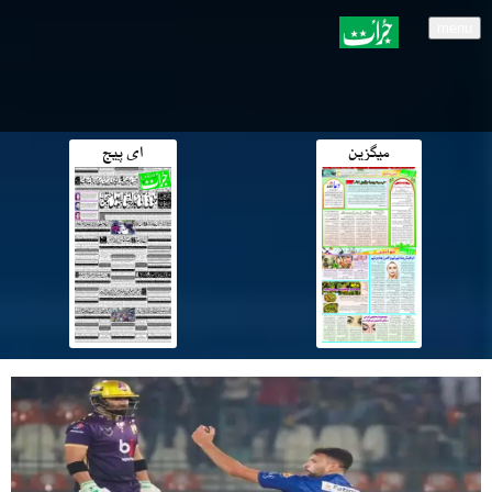
menu
میگزین
ای پیج