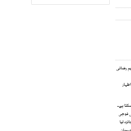
ترجمان ابراہیم رضائی
اظہار
ی 90 فیصد تک بڑھانے پر غور کرسکتا ہے۔
ئی فوجی
 جائزہ لیا
درمیان