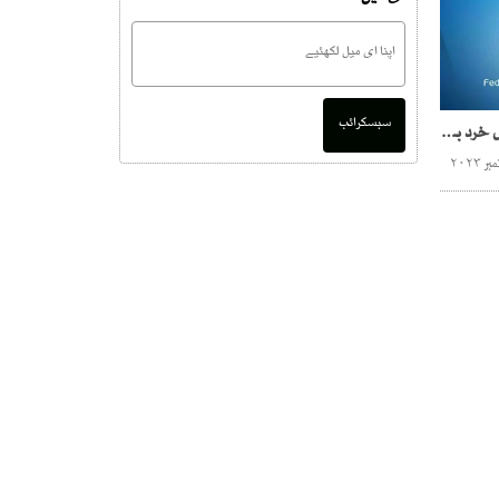
سبسکرائب
قبضوں ،سرکاری خزانے میں خرد برد100 افراد اسٹاپ لسٹ میں شامل