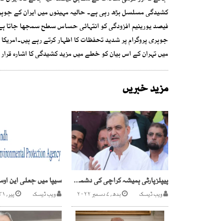
فیصد یورینیم افزودگی کو انتہائی حساس سطح سمجھا جاتا ہے، ک
جوہری پروگرام پر شدید تحفظات کا اظہار کرتے رہے ہیں۔امریکا او
میں تہران کے اس بیان کو خطے میں مزید کشیدگی کا اشارہ قرار د
مزید خبریں
پیپلزپارٹی ہمیشہ کراچی کی دشمن رہی،حافظ نعیم الرحمن
ویب ڈیسک
بدھ, ۷ دسمبر ۲۰۲۲
ویب ڈیسک
پیر, ۳۱ جنوری ۲۰۲۲