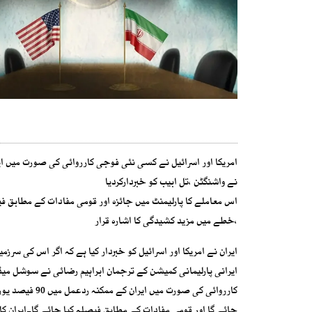
نے واشنگٹن ،تل ابیب کو خبردارکردیا
اس معاملے کا پارلیمنٹ میں جائزہ اور قومی مفادات کے مطابق فی
،خطے میں مزید کشیدگی کا اشارہ قرار
ایرانی پارلیمانی کمیشن کے ترجمان ابراہیم رضائی نے سوشل میڈی
کارروائی کی صو
جائے گا اور قومی مفادات کے مطابق فیصلہ کیا جائے گا۔ایران کا 