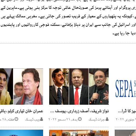
یونکہ یہ ہتھیاروں کے معیار کے قریب تصور کی جاتی ہے۔ مغربی ممالک پہلے ہی ا
ر اسرائیل کی جانب سے ایران پر دباؤ بڑھانے، ممکنہ فوجی کارروائیوں اور پابندیوں 
یا جا رہا ہے۔
سیپا میں جعلی این اوسیز کا ڈراپ سین
نواز شریف، آصف زرداری، یوسف رضا گیلانی کے توشہ خانہ ریفرنس واپس
جرات ڈیسک
بدھ, ۲۱ دسمبر ۲۰۲۲
ویب ڈیسک
هفته, ۲۸ جنوری ۲۰۲۳