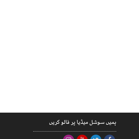
ہمیں سوشل میڈیا پر فالو کریں