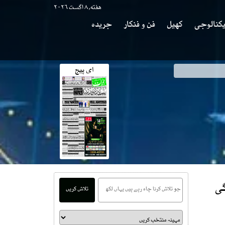
هفته, ۸ اگست ۲۰۲۶
کنالوجی
کھیل
فن و فنکار
جریدہ
ای پیج
کھر جی کاانکشاف
افزودگی
تلاش کریں