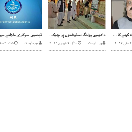
آرمی چیف سے اصل بات کرنے کا ماحول نہیں ملا، علی امین گنڈاپور
دادومیں پولنگ اسٹیشنوں پر چوکیدار پریزائیڈنگ افسر مقرر
ویب ڈیسک
منگل, ۶ فروری ۲۰۲۴
ویب ڈیسک
هفته, ۲ ستمبر ۲۰۲۳