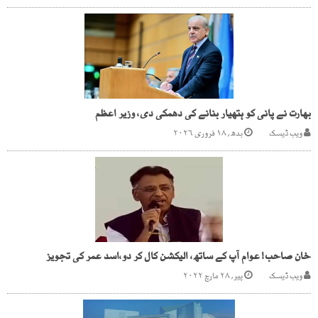
بھارت نے پانی کو ہتھیار بنانے کی دھمکی دی، وزیر اعظم
ویب ڈیسک
بدھ, ۱۸ فروری ۲۰۲۶
خان صاحب! عوام آپ کے ساتھ، الیکشن کال کر دو،اسد عمر کی تجویز
ویب ڈیسک
پیر, ۲۸ مارچ ۲۰۲۲