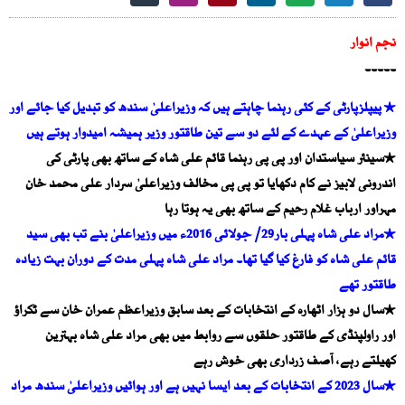
نجم انوار
۔۔۔۔۔
٭ پیپلزپارٹی کے کئی رہنما چاہتے ہیں کہ وزیراعلیٰ سندھ کو تبدیل کیا جائے اور
وزیراعلیٰ کے عہدے کے لئے دو سے تین طاقتور وزیر ہمیشہ امیدوار ہوتے ہیں
٭سینئر سیاستدان اور پی پی رہنما قائم علی شاہ کے ساتھ بھی پارٹی کی
اندرونی لابیز نے کام دکھایا تو پی پی مخالف وزیراعلیٰ سردار علی محمد خان
مہراور ارباب غلام رحیم کے ساتھ بھی یہ ہوتا رہا
٭مراد علی شاہ پہلی بار29/ جولائی 2016ء میں وزیراعلیٰ بنے تب بھی سید
قائم علی شاہ کو فارغ کیا گیا تھا۔ مراد علی شاہ پہلی مدت کے دوران بہت زیادہ
طاقتور تھے
٭سال دو ہزار اٹھارہ کے انتخابات کے بعد سابق وزیراعظم عمران خان سے ٹکراؤ
اور راولپنڈی کے طاقتور حلقوں سے روابط میں بھی مراد علی شاہ بہترین
کھیلتے رہے، آصف زرداری بھی خوش رہے
٭سال 2023 کے انتخابات کے بعد ایسا نہیں ہے اور ہوائیں وزیراعلیٰ سندھ مراد