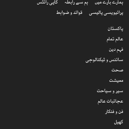
ہمارے بارے میں
ہم سے رابطہ
کاپی رائٹس
پرائیویسی پالیسی
قوائد و ضوابط
پاکستان
عالم تمام
فہم دین
سائنس و ٹیکنالوجی
صحت
معیشت
سیر و سیاحت
عجائبات عالم
فن و فنکار
کھیل