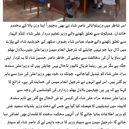
اس تناظر میں وزیرتوانائی ناصر شاہ نے بھی مجبوراً اپنا وزن ہالا کے مخدوم
خاندان، عمرکوٹ سے تعلق رکھنے والے وزیر تعلیم سردار علی شاہ، ٹنڈو الہٰیار
سے تعلق رکھنے والے ضیاء عباس شاہ رضوی، سکھر کے خورشید شاہ کے پلڑے
میں ڈال دیا جو نہیں چاہتے کہ شرجیل انعام میمن وزیراعلیٰ بنیں۔بلاول بھٹو
کے دباؤ یا اُن کی مخالفت سے بچنے کی خاطر ناصر حسین شاہ کا یہ کردار اپنی
جگہ ہے مگر پی پی رہنما فریال تالپور تاحال یہی چاہتی ہیں کہ وزیراعلیٰ سندھ
مراد علی شاہ کو تبدیل کیاجائے۔ چونکہ وہ خود بھی وزیراعلیٰ کی دوڑ سے باہر
ہو گئی ہیں، اس لیے انہوں نے شرجیل انعام میمن کی حمایت کی ہے۔ ذرائع کا
کہنا ہے کہ پی پی چیئرمین بلاول بھٹو زرداری کی کوششوں کی وجہ سے
وزیراعلیٰ سندھ مراد علی شاہ کی کرسی تو فی الحال بچ گئی ہے تاہم سندھ
کابینہ میں تبدیلیوں کا فیصلہ کیا گیا ہے جس کے تحت وزیر بلدیات سعید غنی
کو وزیر اطلاعات بنایا جائے گا اور اُنہیں محکمہ محنت کا قلمدان بھی اضافی دیا
جائے گا، شرجیل میمن سے سینئر وزیر کا درجہ واپس لے کر ناصر شاہ کو سینئر