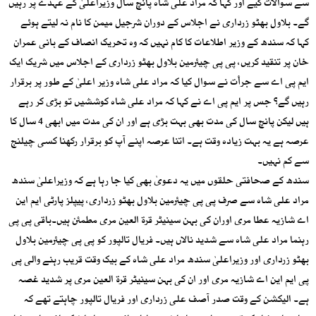
سے سوالات کیے اور کہا کہ مراد علی شاہ پانچ سال وزیراعلیٰ کے عہدے پر رہیں
گے۔ بلاول بھٹو زرداری نے اجلاس کے دوران شرجیل میمن کا نام نہ لیتے ہوئے
کہا کہ سندھ کے وزیر اطلاعات کا کام نہیں کہ وہ تحریک انصاف کے بانی عمران
خان پر تنقید کریں، پی پی چیئرمین بلاول بھٹو زرداری کے اجلاس میں شریک ایک
ایم پی اے سے جرأت نے سوال کیا کہ مراد علی شاہ وزیر اعلیٰ کے طور پر برقرار
رہیں گے؟ جس پر ایم پی اے نے کہا کہ مراد علی شاہ کوششیں تو بڑی کر رہے
ہیں لیکن پانچ سال کی مدت بھی بہت بڑی ہے اور ان کی مدت میں ابھی 4 سال کا
عرصہ ہے یہ بہت زیادہ وقت ہے۔ اتنا عرصہ اپنے آپ کو برقرار رکھنا کسی چیلنج
سے کم نہیں۔
سندھ کے صحافتی حلقوں میں یہ دعویٰ بھی کیا جا رہا ہے کہ وزیراعلیٰ سندھ
مراد علی شاہ سے صرف پی پی چیئرمین بلاول بھٹو زرداری، پیپلز پارٹی ایم این
اے شازیہ عطا مری اوران کی بہن سینیٹر قرۃ العین مری مطمئن ہیں۔باقی پی پی
رہنما مراد علی شاہ سے شدید نالاں ہیں۔ فریال تالپور کو پی پی چیئرمین بلاول
بھٹو زرداری اور وزیراعلیٰ سندھ مراد علی شاہ کے بیک وقت قریب رہنے والی پی
پی ایم این اے شازیہ مری اور ان کی بہن سینیٹر قرۃ العین مری پر شدید غصہ
ہے۔ الیکشن کے وقت صدر آصف علی زرداری اور فریال تالپور چاہتے تھے کہ