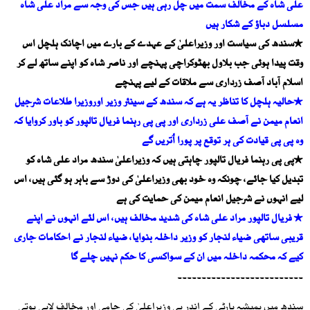
علی شاہ کے مخالف سمت میں چل رہی ہیں جس کی وجہ سے مراد علی شاہ
مسلسل دباؤ کے شکار ہیں
٭سندھ کی سیاست اور وزیراعلیٰ کے عہدے کے بارے میں اچانک ہلچل اس
وقت پیدا ہوئی جب بلاول بھٹوکراچی پہنچے اور ناصر شاہ کو اپنے ساتھ لے کر
اسلام آباد آصف زرداری سے ملاقات کے لیے پہنچے
٭حالیہ ہلچل کا تناظر یہ ہے کہ سندھ کے سینئر وزیر اوروزیرا طلاعات شرجیل
انعام میمن نے آصف علی زرداری اور پی پی رہنما فریال تالپور کو باور کروایا کہ
وہ پی پی قیادت کی ہر توقع پر پورا اُتریں گے
٭پی پی رہنما فریال تالپور چاہتی ہیں کہ وزیراعلیٰ سندھ مراد علی شاہ کو
تبدیل کیا جائے، چونکہ وہ خود بھی وزیراعلیٰ کی دوڑ سے باہر ہو گئی ہیں، اس
لیے انہوں نے شرجیل انعام میمن کی حمایت کی ہے
٭ فریال تالپور مراد علی شاہ کی شدید مخالف ہیں، اس لئے انہوں نے اپنے
قریبی ساتھی ضیاء لنجار کو وزیر داخلہ بنوایا، ضیاء لنجار نے احکامات جاری
کیے کہ محکمہ داخلہ میں ان کے سواکسی کا حکم نہیں چلے گا
۔۔۔۔۔۔۔۔۔۔۔۔۔۔۔۔۔۔۔۔۔۔۔۔۔۔
سندھ میں ہمیشہ پارٹی کے اندر ہی وزیراعلیٰ کی حامی اور مخالف لابی ہوتی