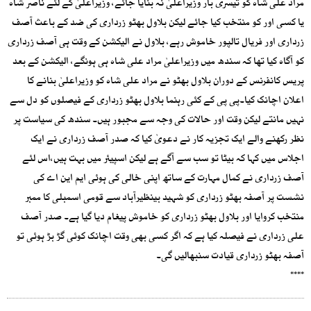
مراد علی شاہ کو تیسری بار وزیراعلیٰ نہ بنایا جائے، وزیراعلیٰ کے لئے ناصر شاہ
یا کسی اور کو منتخب کیا جائے لیکن بلاول بھٹو زرداری کی ضد کے باعث آصف
زرداری اور فریال تالپور خاموش رہے، بلاول نے الیکشن کے وقت ہی آصف زرداری
کو آگاہ کیا تھا کہ سندھ میں وزیراعلیٰ مراد علی شاہ ہی ہونگے، الیکشن کے بعد
پریس کانفرنس کے دوران بلاول بھٹو نے مراد علی شاہ کو وزیراعلیٰ بنانے کا
اعلان اچانک کیا۔پی پی کے کئی رہنما بلاول بھٹو زرداری کے فیصلوں کو دل سے
نہیں مانتے لیکن وقت اور حالات کی وجہ سے مجبور ہیں۔ سندھ کی سیاست پر
نظر رکھنے والے ایک تجزیہ کار نے دعویٰ کیا کہ صدر آصف زرداری نے ایک
اجلاس میں کہا کہ بیٹا تو سب سے آگے ہے لیکن اسپیئر میں بہت ہیں،اس لئے
آصف زرداری نے کمال مہارت کے ساتھ اپنی خالی کی ہوئی ایم این اے کی
نشست پر آصفہ بھٹو زرداری کو شہید بینظیرآباد سے قومی اسمبلی کا ممبر
منتخب کروایا اور بلاول بھٹو زرداری کو خاموش پیغام دیا گیا ہے۔ صدر آصف
علی زرداری نے فیصلہ کیا ہے کہ اگر کسی بھی وقت اچانک کوئی گڑ بڑ ہوئی تو
آصفہ بھٹو زرداری قیادت سنبھالیں گی۔
****