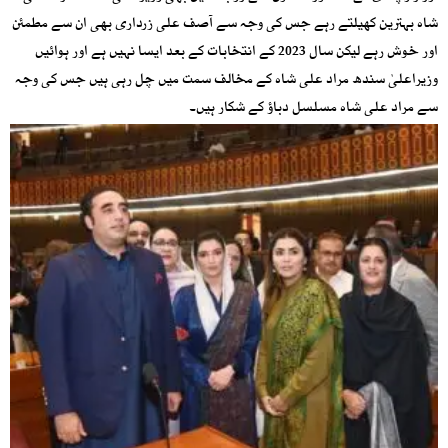
شاہ بہترین کھیلتے رہے جس کی وجہ سے آصف علی زرداری بھی ان سے مطمئن
اور خوش رہے لیکن سال 2023 کے انتخابات کے بعد ایسا نہیں ہے اور ہوائیں
وزیراعلیٰ سندھ مراد علی شاہ کے مخالف سمت میں چل رہی ہیں جس کی وجہ
سے مراد علی شاہ مسلسل دباؤ کے شکار ہیں۔