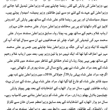
ہے، وزیراعلیٰ کی پارٹی کے کئی رہنما چاہتے ہیں کہ وزیراعلیٰ تبدیل کیا جائے اور
وزیراعلیٰ کے عہدے کے لئے دو سے تین طاقتور وزیر ہمیشہ امیدوار ہوتے ہیں۔
سینئر سیاستدان اور پی پی رہنما قائم علی شاہ کے ساتھ بھی پارٹی کی اندرونی
لابیز نے کام دکھایا تو پی پی مخالف وزیراعلیٰ سردار علی محمد خان مہراور
ارباب غلام رحیم کے ساتھ بھی یہ ہوتا رہا۔ سابق وزیراعلیٰ سندھ سردار علی
محمد مہر کی تبدیلی کی افواہ چلی تو صحافیوں نے ان سے سوال کیا کہ آپ کی
کابینہ کا ایک وزیر آپ کی جگہ پر وزیراعلیٰ بننا چاہتے ہیں جس پر علی محمد
مہر نے اعتراف کیا تھا کہ ایک نہیں دو یا تین وزیر ہیں، بعد میں ارباب غلام رحیم
کے ساتھ بھی یہی ہوتا رہا۔ان تمام حقائق کے تناظر میں سندھ میں قائم علی
شاہ کے بعد مراد علی شاہ نے بھی پانچ سال کی مدت پوری کر دکھائی ہے۔
اگرچہ مراد علی شاہ پہلی بار29/ جولائی 2016ء میں وزیراعلیٰ بنے تب بھی
سید قائم علی شاہ کو فارغ کیا گیا تھا۔ مراد علی شاہ پہلی مدت کے دوران بہت
زیادہ طاقتور تھے۔ سال دو ہزار اٹھارہ کے انتخابات کے بعد بھی پیپلز پارٹی
چیئرمین بلاول بھٹو زرداری، مراد علی شاہ کو وزیراعلیٰ بنانے میں کامیاب رہے۔
سال دو ہزار اٹھارہ کے انتخابات کے بعد سابق وزیراعظم عمران خان سے ٹکراؤ
اور راولپنڈی کے طاقتور حلقوں سے روابط میں بھی وزیراعلیٰ سندھ مراد علی