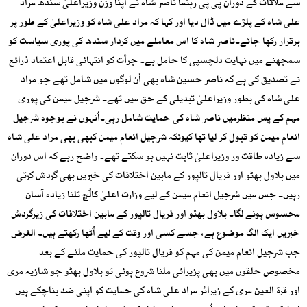
سے ملاقات کے دوران پی پی رہنما ناصر شاہ نے اپنا وزن وزیراعلیٰ سندھ مراد
علی شاہ کے پلڑے میں ڈال دیا اور کہا کہ مراد علی شاہ کو وزیراعلیٰ کے طور پر
برقرار رکھا جائے۔ناصر شاہ کا اس معاملے میں کردار سندھ کی پوری سیاست کو
سمجھنے میں نہایت دلچسپی کا حامل ہے۔ جرأت کو انتہائی قابل اعتماد ذرائع
نے تصدیق کی ہے کہ ناصر حسین شاہ بھی اُن لوگوں میں شامل تھے جو مراد
علی شاہ کی بطور وزیراعلیٰ تبدیلی کے حق میں تھے۔ شرجیل میمن کی پوری
مہم کے پس منظرمیں ناصر شاہ کی حمایت شامل رہی۔اُنہوں نے بوجوہ شرجیل
انعام میمن کو قبول کر لیا تھا کیونکہ شرجیل انعام میمن کبھی بھی مراد علی شاہ
سے زیادہ طاقت ور وزیراعلیٰ ثابت نہیں ہو سکتے تھے۔ واضح رہے کہ اس دوران
میں بلاول بھٹو اور فریال تالپور کے مابین اختلافات کی خبریں بھی گردش کرتی
رہیں۔ جس میں شرجیل انعام میمن کے لیے وزارت اعلیٰ کالُچ تلنا زیادہ آسان
محسوس ہونے لگا۔ بلاول بھٹو اور فریال تالپور کے مابین اختلافات کی زیرگردش
خبریں ایک الگ موضوع ہے، جسے کسی اور وقت کے لیے اُٹھا رکھتے ہیں۔ الغرض
جب شرجیل انعام میمن کی مہم کو فریال تالپور کی حمایت ملنے کے بعد
مخصوص حلقوں میں بھی پزیرائی ملنا شروع ہوئی تو بلاول بھٹو جو شازیہ مری
اور قرۃ العین مری کے زیراثر مراد علی شاہ کی حمایت کو اپنی ضد بناچکے ہیں