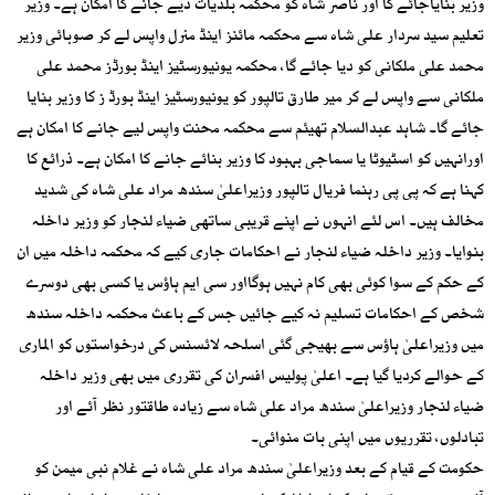
وزیر بنایاجائے گا اور ناصر شاہ کو محکمہ بلدیات دیے جانے کا امکان ہے۔ وزیر
تعلیم سید سردار علی شاہ سے محکمہ مائنز اینڈ منرل واپس لے کر صوبائی وزیر
محمد علی ملکانی کو دیا جائے گا، محکمہ یونیورسٹیز اینڈ بورڈز محمد علی
ملکانی سے واپس لے کر میر طارق تالپور کو یونیورسٹیز اینڈ بورڈ ز کا وزیر بنایا
جائے گا۔ شاہد عبدالسلام تھیئم سے محکمہ محنت واپس لیے جانے کا امکان ہے
اورانہیں کو اسٹیوٹا یا سماجی بہبود کا وزیر بنائے جانے کا امکان ہے۔ ذرائع کا
کہنا ہے کہ پی پی رہنما فریال تالپور وزیراعلیٰ سندھ مراد علی شاہ کی شدید
مخالف ہیں۔ اس لئے انہوں نے اپنے قریبی ساتھی ضیاء لنجار کو وزیر داخلہ
بنوایا۔ وزیر داخلہ ضیاء لنجار نے احکامات جاری کیے کہ محکمہ داخلہ میں ان
کے حکم کے سوا کوئی بھی کام نہیں ہوگااور سی ایم ہاؤس یا کسی بھی دوسرے
شخص کے احکامات تسلیم نہ کیے جائیں جس کے باعث محکمہ داخلہ سندھ
میں وزیراعلیٰ ہاؤس سے بھیجی گئی اسلحہ لائسنس کی درخواستوں کو الماری
کے حوالے کردیا گیا ہے۔ اعلیٰ پولیس افسران کی تقرری میں بھی وزیر داخلہ
ضیاء لنجار وزیراعلیٰ سندھ مراد علی شاہ سے زیادہ طاقتور نظر آئے اور
تبادلوں، تقرریوں میں اپنی بات منوائی۔
حکومت کے قیام کے بعد وزیراعلیٰ سندھ مراد علی شاہ نے غلام نبی میمن کو