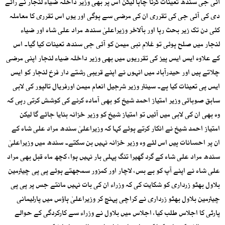
آئی جی سندھ تعینات کرنا چاہا لیکن اس پر بھی وزیر داخلہ ضیاء لنجار نے رائے
دی کی آئی جی کی تقرری ان کی مرضی سے ہوگی اور یوں اس تقرری کا معاملہ
کئی دن تک زیر بحث رہا اور بآلاخر وزیراعلیٰ سندھ مراد علی شاہ اور ضیاء
لنجار میں صلح ہوئی تو غلام نبی میمن کو آئی جی سندھ تعینات کیا گیا۔ اس
کے علاوہ ایس ایس پیز کی تقرریوں میں بھی وزیر داخلہ ضیاء لنجار اپنی مرضی
چلاتے ہیں اور حیدرآباد میں انہوں نے اپنے قریبی رشتے دار فرخ لنجار کو ایس
ایس پی تعینات کیا ہے۔ سینئر وزیر شرجیل انعام میمن اورفریال تالپور کی لابی
سابق صوبائی وزیر امتیاز احمد شیخ کو بھی آمادہ کرنے کی کوشش کرتی رہی کہ
وہ بھی ان کی لابی میں آئیں تو امتیاز شیخ کو وزیر خزانہ بنایا جائے گا لیکن
امتیاز احمد شیخ نے انکار کرتے ہوئے کہا کہ وزیراعلیٰ سندھ مراد علی شاہ کے
ان پر احسانات ہیں اس لئے وہ وزیر خزانہ نہیں بن سکتے۔ سندھ میں وزیراعلیٰ
سندھ مراد علی شاہ کے گرد گھیرا تنگ پہلی بار نہیں ہوا، کچھ ماہ قبل بھی مراد
علی شاہ نے اپنے آپ کو بے بس، لاچار اور کمزور سمجھتے ہوئے پی پی چیئرمین
بلاول بھٹو زرداری کو شکایت کی کہ وزراء ان کی بات نہیں مانتے جس پر پی پی
چیئرمین بلاول بھٹو زرداری نے کراچی پہنچ کر وزیراعلیٰ ہاؤس میں پارلیمانی
پارٹی کا اجلاس طلب کیا، اجلاس میں بلاول نے وزراء سے کارکردگی کے حوالے