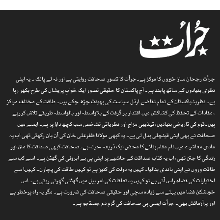
جرأت رجحان ساز خبروں کا مرکز ہے۔جرأت کا تصورِ صحافت روایتی ہے اور نہ لے پالک ۔ یہ اپنی
نظری بنیادوں کے ساتھ پابند ہے۔ آج پاکستان کا حقیقی تصور ایک خوابِ پریشاں کی طرح بکھر رہا
ہے۔ نظریۂ پاکستان کے تمام تقاضے ارذل سیاست کی بھینٹ چڑھ چکے ہیں۔ طاقت کے مختلف مراکز
، مفادات کے تحفظ کی کشاکش میں اقتدار پر گرفت کے بلاواسطہ اور بالواسطہ طریقے تلاش کررہے
ہیں۔قوم کی تاریخی بنیادیں، تہذیبی مزاج اور نظریاتی تشخص سب کچھ داؤ پر ہے۔ ایسے میں
صحافت نے بھی اپنی قینچلی بدل لی ہے۔ یہ کبھی مولانا ظفرعلی خان کی آن بان رکھتی تھی اب یہ
مادی معاشرے میں نام مقام بنانے کا محض ایک ذریعہ ،حیلہ ہے۔صحافت کبھی صداقت کا متن اور
زندگی کا جتن تھی، اب یہ کتاب صداقت کے حاشیے پر اپنی ہی بے آبروئی کی گھٹن ہے۔ اسے کب سے
طاقت وروں نے اپنی باندی بنالیا۔ کہیں یہ دولت کی کنیز ہے تو کہیں طاقت کی پچارن۔ کہیںا سے
اختیارات کی فضاء راس آتی ہے تو کہیں یہ تعلقات کی امر بیل میں گھٹتی گھِرتی رہتی ہے۔ اس
خودشکن فضا میں پہلے سے زیادہ سچی اور حقیقی صحافت کی ضرورت ہے۔ مگر یہ راہ پرخطر ہے
اور پرآزمائش بھی۔ جرأت ایسی ہی صحافت کی گرم دم جستجو ہے۔