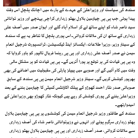
سندھ کی سیاست اور وزیراعلیٰ کے عہدے کے بارے میں اچانک ہلچل اس وقت
پیدا ہوئی جب پی پی چیئرمین بلاول بھٹو زرداری کراچی پہنچے اور وزیر توانائی
سید ناصر شاہ کو اپنے ساتھ لے کر اسلام آباد گئے اور ایوان صدر میں آصف علی
زرداری کے ساتھ ان کی ملاقات کروائی۔اس پوری ہلچل کا تناظر یہ ہے کہ سندھ
کے سینئر وزیر، وزیرا طلاعات، ایکسائز اینڈ ٹیکسیشن، ٹرانسپورٹ شرجیل انعام
میمن نے صدر آصف علی زرداری اور پی پی رہنما فریال تالپور کو باور کروایا کہ
وہ پی پی قیادت کی ہر توقع پر پورا اُتریں گے۔ پی پی قیادت کو ہر مشکل مالی
وقت میں کام آئیں گے اور صوبے میں پیپلز پارٹی کی مقبولیت میں اضافے کی بھی
بھرپور کوشش کریں گے۔ سینئر وزیر شرجیل انعام میمن پی پی سندھ کے سابق
صوبائی صدر نثار احمد کھوڑو کے پبلک اکاؤنٹس کمیٹی کا چیئرمین بننے کے بعد
وزیراعلیٰ بننے کی پوری کوشش کر رہے ہیں کیونکہ نثار کھوڑو بھی وزیراعلیٰ کے
امیدوارتھے۔
سندھ کے طاقتور وزیر شرجیل انعام میمن کی کوششوں پر پی پی چیئرمین بلاول
بھٹو زرداری سرگرم ہوئے اور انہوں نے وزیرتوانائی ناصر شاہ کی آصف زرداری
سے ملاقات کروائی، صدر آصف زرداری اور پی پی چیئرمین بلاول بھٹو زرداری