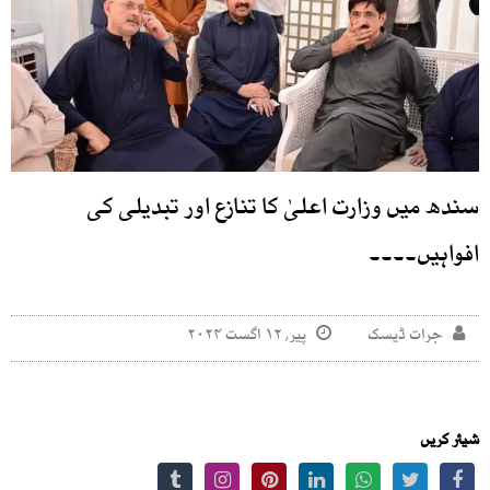
سندھ میں وزارت اعلیٰ کا تنازع اور تبدیلی کی
افواہیں۔۔۔۔
جرات ڈیسک
پیر, ۱۲ اگست ۲۰۲۴
شیئر کریں