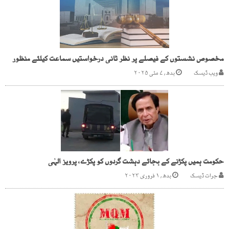
مخصوص نشستوں کے فیصلے پر نظر ثانی درخواستیں سماعت کیلئے منظور
ویب ڈیسک
بدھ, ۷ مئی ۲۰۲۵
حکومت ہمیں پکڑنے کے بجائے دہشت گردوں کو پکڑے، پرویز الہٰی
جرات ڈیسک
بدھ, ۱ فروری ۲۰۲۳