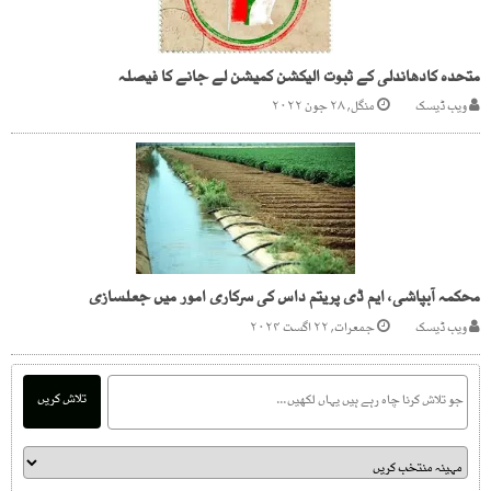
متحدہ کادھاندلی کے ثبوت الیکشن کمیشن لے جانے کا فیصلہ
ویب ڈیسک
منگل, ۲۸ جون ۲۰۲۲
محکمہ آبپاشی، ایم ڈی پریتم داس کی سرکاری امور میں جعلسازی
ویب ڈیسک
جمعرات, ۲۲ اگست ۲۰۲۴
تلاش کریں