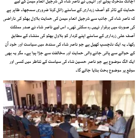
اچانک متحرک ہوئے اور اُنہوں نے ناصر شاہ کی شرجیل انعام میمن کے لیے
حمایت کے تاثر کو آصف زرداری کے سامنے زائل کرنا ضروری سمجھا۔ ظاہر ہے
کہ ناصر شاہ کی جانب سے شرجیل انعام میمن کی حمایت بلاول بھٹو کی ناراضی
کی صورت میں برقرار نہیں رہ سکتی تھی۔ اس لیے ناصر شاہ نے صدر مملکت
آصف علی زرداری کے سامنے اپنے کردار کو بلاول بھٹو کی منشاء کے مطابق
رکھا۔ یہ ایک دلچسپ کھیل ہے جو ناصر شاہ کی سندھ میں سیاست اور خود اُن
کے حوالے سے پائی جانے والی حمایت اور مخالفت سے جڑا ہوا ہے۔ مگر یہ بھی
ایک الگ موضوع ہے جو ناصر حسین شاہ کی سیاست کے تناظر میں کسی اور
موقع پر موضوع بحث بنایا جائے گا۔