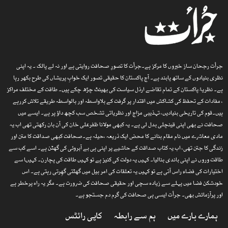
جرأت رجحان ساز خبروں کا مرکز ہے۔جرأت کا تصورِ صحافت روایتی ہے اور نہ لے پالک ۔ یہ اپنی
نظری بنیادوں کے ساتھ پابند ہے۔ آج پاکستان کا حقیقی تصور ایک خوابِ پریشاں کی طرح بکھر رہا
ہے۔ نظریۂ پاکستان کے تمام تقاضے ارذل سیاست کی بھینٹ چڑھ چکے ہیں۔ طاقت کے مختلف مراکز
، مفادات کے تحفظ کی کشاکش میں اقتدار پر گرفت کے بلاواسطہ اور بالواسطہ طریقے تلاش کررہے
ہیں۔قوم کی تاریخی بنیادیں، تہذیبی مزاج اور نظریاتی تشخص سب کچھ داؤ پر ہے۔ ایسے میں
صحافت نے بھی اپنی قینچلی بدل لی ہے۔ یہ کبھی مولانا ظفرعلی خان کی آن بان رکھتی تھی اب یہ
مادی معاشرے میں نام مقام بنانے کا محض ایک ذریعہ ،حیلہ ہے۔صحافت کبھی صداقت کا متن اور
زندگی کا جتن تھی، اب یہ کتاب صداقت کے حاشیے پر اپنی ہی بے آبروئی کی گھٹن ہے۔ اسے کب سے
طاقت وروں نے اپنی باندی بنالیا۔ کہیں یہ دولت کی کنیز ہے تو کہیں طاقت کی پچارن۔ کہیںا سے
اختیارات کی فضاء راس آتی ہے تو کہیں یہ تعلقات کی امر بیل میں گھٹتی گھِرتی رہتی ہے۔ اس
خودشکن فضا میں پہلے سے زیادہ سچی اور حقیقی صحافت کی ضرورت ہے۔ مگر یہ راہ پرخطر ہے
اور پرآزمائش بھی۔ جرأت ایسی ہی صحافت کی گرم دم جستجو ہے۔
ہمارے بارے میں
ہم سے رابطہ
کاپی رائٹس