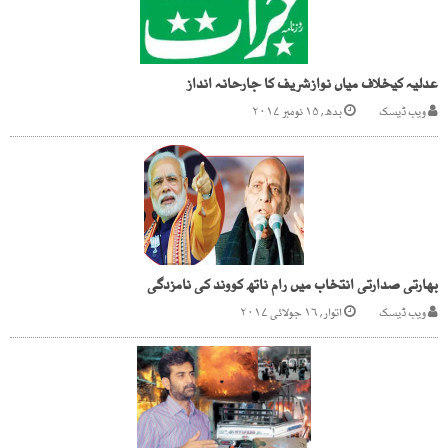
عدلیہ کیخلاف میاں نوازشریف کا جارحانہ انداز
ویب ڈیسک
بدھ, ۱۵ نومبر ۲۰۱۷
بھارتی صدارتی انتخاب میں رام ناتھ کووند کی نامزدگی
ویب ڈیسک
اتوار, ۱۶ جولائی ۲۰۱۷