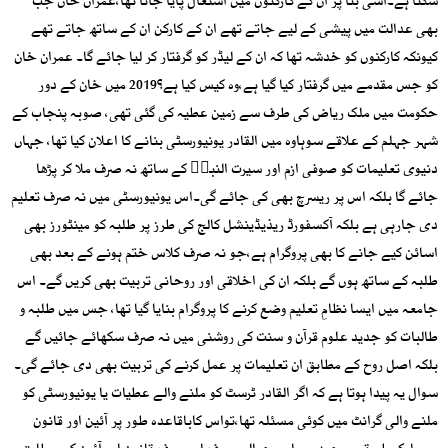
سکتا ہے۔اسی بنا پر ان کے کارکنوں میں اشتعال پایا جاتا تھا،عمران خان جب
بھی عدالت میں پیشی کے لیے جاتے تھے ان کے کارکن ان کے ساتھ جاتے تھے
کیونکہ کارکنوں کو خدشہ تھا کہ ان کے لیڈر کو گرفتار کر لیا جائے گا۔ عمران خان
کو جس مقدمے میں گرفتار کیا گیا ہے،وہ کیس کیا ہے؟2019 میں خان کے دور
حکومت میں ملک ریاض کی طرف سے زمین عطیہ کی گئی تھی، صوبہ پنجاب کے
شہر جہلم کے علاقے سوہاوہ میں القادر یونیورسٹی بنانے کا اعلان کیا تھا، جہاں
دنیوی تعلیمات کو صوفی ازم اور سیرت النبیؐ کے ساتھ نہ صرف ملا کر پڑھا
جائے گا بلکہ اس پر ریسرچ بھی کی جائے گی۔اس یونیورسٹی میں نہ صرف تعلیم
دی جارہی ہے بلکہ آکسفورڈ ریذیڈینشل کالج کی طرز پر طلبہ کو مینٹورز بھی
اسائن کیے جانے کا بھی پروگرام ہے،جو نہ صرف کلاس ختم ہونے کے بعد بھی
طلبہ کے ساتھ ہوں گے بلکہ ان کی اخلاقی اور روحانی تربیت بھی کریں گے۔ اس
جامعہ میں ایسا نظامِ تعلیم وضع کرنے کا پروگرام بنایا گیا تھا، جس میں طلبہ و
طالبات کو جدید علوم قرآن و سنت کی روشنی میں نہ صرف سکھائے جائیں گے
بلکہ اصل روح کے مطابق ان تعلیمات پر عمل کرنے کی تربیت بھی دی جائے گی۔
سوال یہ پیدا ہوتا ہے کہ اگر القادر ٹرسٹ کو ملنے والے عطیات یا یونیورسٹی کو
ملنے والی گرانٹ میں کوئی مسئلہ تھا،تواس کاباقاعدہ طور پر آئین اور قانون