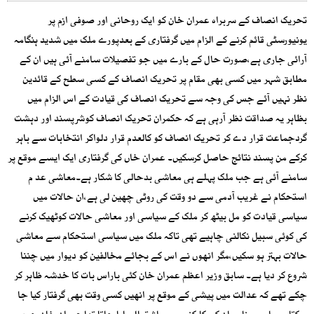
تحریک انصاف کے سربراہ عمران خان کو ایک روحانی اور صوفی ازم پر
یونیورسٹی قائم کرنے کے الزام میں گرفتاری کے بعدپورے ملک میں شدید ہنگامہ
آرائی جاری ہے،صورت حال کے بارے میں جو تفصیلات سامنے آئی ہیں ان کے
مطابق شہر میں کسی بھی مقام پر تحریک انصاف کے کسی سطح کے قائدین
نظر نہیں آئے جس کی وجہ سے تحریک انصاف کی قیادت کے اس الزام میں
بظاہر یہ صداقت نظر آرہی ہے کہ حکمران تحریک انصاف کوشرپسند اور دہشت
گردجماعت قرار دے کر تحریک انصاف کو کالعدم قرار دلواکر انتخابات سے باہر
کرکے من پسند نتائج حاصل کرسکیں۔ عمران خاں کی گرفتاری ایک ایسے موقع پر
سامنے آئی ہے جب ملک پہلے ہی معاشی بدحالی کا شکار ہے۔معاشی عد م
استحکام نے غریب آدمی سے دو وقت کی روٹی چھین لی ہے،ان حالات میں
سیاسی قیادت کو مل بیٹھ کر ملک کے سیاسی اور معاشی حالات کوٹھیک کرنے
کی کوئی سبیل نکالنی چاہیے تھی تاکہ ملک میں سیاسی استحکام سے معاشی
حالات بہتر ہو سکیں،مگر انھوں نے اس کے بجائے مخالفین کو دیوار میں چننا
شروع کر دیا ہے۔ سابق وزیر اعظم عمران خان کئی باراس بات کا خدشہ ظاہر کر
چکے تھے کہ عدالت میں پیشی کے موقع پر انھیں کسی وقت بھی گرفتار کیا جا