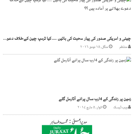
چینی و امریکی صدور کی پیار محبت کی باتیں .... کیا ٹرمپ چین کےخلاف دعوے بھلانے پر آمادہ ہیں ؟؟
منتظم
منگل, ۱۵ نومبر ۲۰۱۶
زمین پر زندگی کے 4ارب سال پرانے آثارمل گئے
ویب ڈیسک
اتوار, ۵ مارچ ۲۰۱۷