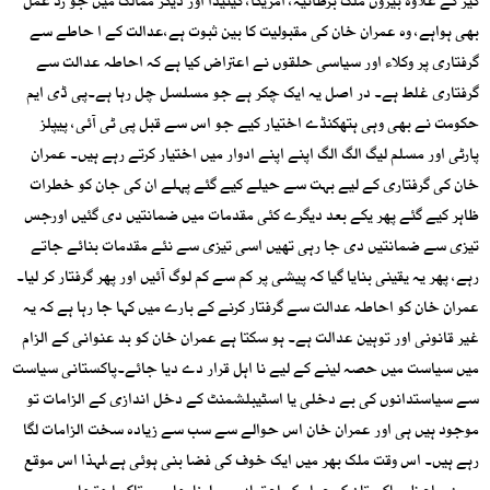
گیر کے علاوہ بیرون ملک برطانیہ، امریکا، کینیڈا اور دیگر ممالک میں جو رد عمل
بھی ہواہے، وہ عمران خان کی مقبولیت کا بین ثبوت ہے،عدالت کے ا حاطے سے
گرفتاری پر وکلاء اور سیاسی حلقوں نے اعتراض کیا ہے کہ احاطہ عدالت سے
گرفتاری غلط ہے۔ در اصل یہ ایک چکر ہے جو مسلسل چل رہا ہے۔پی ڈی ایم
حکومت نے بھی وہی ہتھکنڈے اختیار کیے جو اس سے قبل پی ٹی آئی، پیپلز
پارٹی اور مسلم لیگ الگ الگ اپنے اپنے ادوار میں اختیار کرتے رہے ہیں۔ عمران
خان کی گرفتاری کے لیے بہت سے حیلے کیے گئے پہلے ان کی جان کو خطرات
ظاہر کیے گئے پھر یکے بعد دیگرے کئی مقدمات میں ضمانتیں دی گئیں اورجس
تیزی سے ضمانتیں دی جا رہی تھیں اسی تیزی سے نئے مقدمات بنائے جاتے
رہے، پھر یہ یقینی بنایا گیا کہ پیشی پر کم سے کم لوگ آئیں اور پھر گرفتار کر لیا۔
عمران خان کو احاطہ عدالت سے گرفتار کرنے کے بارے میں کہا جا رہا ہے کہ یہ
غیر قانونی اور توہین عدالت ہے۔ ہو سکتا ہے عمران خان کو بد عنوانی کے الزام
میں سیاست میں حصہ لینے کے لیے نا اہل قرار دے دیا جائے۔پاکستانی سیاست
سے سیاستدانوں کی بے دخلی یا اسٹیبلشمنٹ کے دخل اندازی کے الزامات تو
موجود ہیں ہی اور عمران خان اس حوالے سے سب سے زیادہ سخت الزامات لگا
رہے ہیں۔ اس وقت ملک بھر میں ایک خوف کی فضا بنی ہوئی ہے،لہذا اس موقع