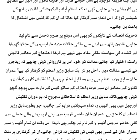
میں ایک طریقہ موجود ہے،اس حوالے صرف اور صرف قانون اور آئین کے مطابق
ہی کارروائی ہونی چاہیے تھی نہ کہ اسلام آباد ہائیکورٹ کی ڈائری برانچ کے
شیشے توڑ کر اس انداز سے گرفتار کیا جاتا کہ ان کے کارکنوں میں اشتعال کا
باعث بن جائے۔
تحریک انصاف کے کارکنوں کو بھی اس موقع پر صبرو تحمل سے کام لینا
چاہیے،قانون ہاتھ میں لینے سے ملکی حالات مزید خراب ہو ں گے،جلاؤ گھیراؤ
اور تشدد کی سیاست ملکی مفاد میں نہیں ہے،لہذا احتجاج کے بجائے قانونی
راستہ اختیار کیا جائے،عدالت کو خود اس پر کارروائی کرنی چاہیے کہ رینجرز
نے کیسے عدالت میں داخل ہو کر ایک سابق وزیر اعظم کو گرفتار کیا ہے؟ عمران
خان سابق وزیر اعظم رہے ہیں،وہ قابل احترام ہیں،لہذا تفتیش کاروں کوآئین و
قانون کے مطابق ان سے عزت واحترام کے ساتھ کیس کے بارے میں پوچھ گچھ
کرنی چاہیے،تاکہ سابق وزیر اعظم کااستحقاق مجروح نہ ہو،دوران تفتیش
اورجیل میں بھی انھیں وہ تمام سہولتیں فراہم کی جائیں، جو بطورسابق وزیر
اعظم ان کا حق ہے۔عمران خان ماضی قریب میں اپنے اوپر ہونے والے حملے میں
کئی حاضر سروس آفیسر ز کے نام لے چکے ہیں، لہذا اس وقت ان تمام آفیسرز سے
عمران خان کے کسی بھی کیس کی تفتیش نہ کرائی جائے۔ان کی گرفتاری پر ملک