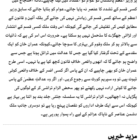
پر وزیر اعظم پاکستان کو عوام کو اعتماد میں لینا چاہیے۔تاکہ احتجاج میں
کسی قسم کے تشدد کا عنصر نہ پایا جائے۔عوام کو بتایا جائے کہ سابق وزیر
اعظم کے ساتھ کسی قسم کی زیادتی نہیں کی جائے گی بلکہ آئین و قانون کے
مطابق کیس کی تفتیش کی جائے گی کیونکہ اس وقت ملک کسی قسم کے انتشار
اور لڑائی جھگڑے کا متحمل نہیں ہو سکتا ہے۔ ضرورت اس امر کی ہے کہ ذاتیات
سے بالاتر ہو کر ملک وقوم کی بہتری کا سوچا جائے۔کیونکہ عمران خان کو ایک
مقدمے کے تحت گرفتار کیا گیا ہے جس کا عدالت میں ٹرائل ہونا ہے جس سے
واضح ہو جائے گا کہ انھوں واقعی خلافِ قانون کچھ کیا ہے یا نہیں۔ اسی طرح
عمران خان کو بھی چاہیے کہ ان کے پاس اگر کسی افسر کے خلاف واقعی کوئی
ثبوت ہیں تو وہ سپریم کورٹ سے رجوع کریں، اور اگر وہ عدالتِ عظمیٰ کے پاس
جانے کا کوئی ارادہ نہیں رکھتے تو پھر محض الزام تراشی کر کے لوگوں کی
پگڑیاں نہ اچھالیں۔ الزام تراشی کا یہ سلسلہ جتنی جلد بند ہو اتنا ہی بہتر ہے
کیونکہ اس سے ایک طرف اداروں کو نقصان پہنچ رہا ہے تو دوسری جانب ملک
دشمن عناصر کے ناپاک عزائم کے لیے راہ ہموار ہورہی ہے۔
مزید خبریں