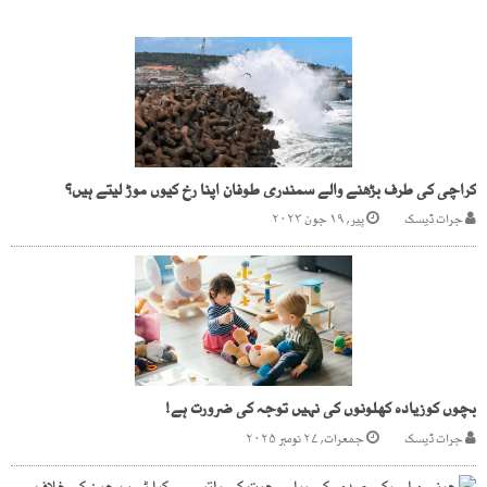
کراچی کی طرف بڑھنے والے سمندری طوفان اپنا رخ کیوں موڑ لیتے ہیں؟
جرات ڈیسک
پیر, ۱۹ جون ۲۰۲۳
بچوں کوزیادہ کھلونوں کی نہیں توجہ کی ضرورت ہے!
جرات ڈیسک
جمعرات, ۲۷ نومبر ۲۰۲۵