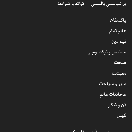
پرائیویسی پالیسی
قوائد و ضوابط
پاکستان
عالم تمام
فہم دین
سائنس و ٹیکنالوجی
صحت
معیشت
سیر و سیاحت
عجائبات عالم
فن و فنکار
کھیل