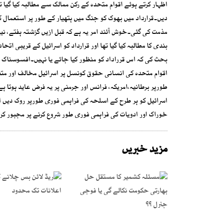
اظہار کرتے ہوئے اقوام متحدہ کے رکن ممالک سے مطالبہ کیا گیا ت
دیں۔قرارداد میں بھوک کو جنگ میں ہتھیار کے طور پر استعمال ک
مذمت کی گئی۔خوش آئند امر یہ ہے کہ قبل ازیں گزشتہ ہفتے، ن
بندی کا مطالبہ کیا گیا تھا اور قرارداد کو اسرائیل کے قریبی ا
بحث کی کہ اس قرراداد کو منظور کیا جائے یا نہیں۔افسوسناک ام
اقوام متحدہ کی انسانی حقوق کونسل پر اسرائیل مخالف اور متعص
طورپر برطانیہ،امریکہ، فرانس اور جرمنی پر یہ فرض عاید ہوتا ہ
اسرائیل کو ہر طرح کے اسلحہ کی فراہمی فوری طورپر روک دیں او
خوراک اور ادویات کی فراہمی فوری طور شروع کرنے پر مجبور کر
مزید خبریں