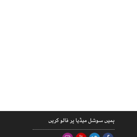
ہمیں سوشل میڈیا پر فالو کریں