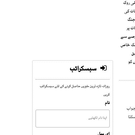
لی روک
ات کی
 جنگ
ات پر
 عرصے سے
مالک خاص
بق
 کو
سبسکرائب
روزانہ تازہ ترین خبریں حاصل کرنے کے لئے سبسکرائب
کریں
نام
ای میل