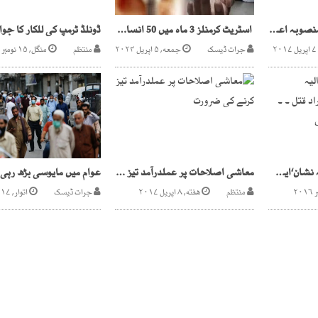
ریڈ لائن بس چلانے کا منصوبہ اعلانات تک محدود
اسٹریٹ کرمنلز 3 ماہ میں 50 انسانوں کو نگل گئے!
جرات ڈیسک
جمعه, ۵ اپریل ۲۰۲۴
منتظم
منگل, ۱۵ نومبر ۲۰۱۶
کراچی آپریشن پرسوالیہ نشان‘ایک ماہ میں 39افراد قتل ۔ ۔ اکتوبر شہریوں پر بھاری
معاشی اصلاحات پر عملدرآمد تیز کرنے کی ضرورت
عوام میں مایوسی بڑھ رہی 
منتظم
هفته, ۸ اپریل ۲۰۱۷
جرات ڈیسک
اتوار, ۱۷ ستمبر ۲۰۲۳