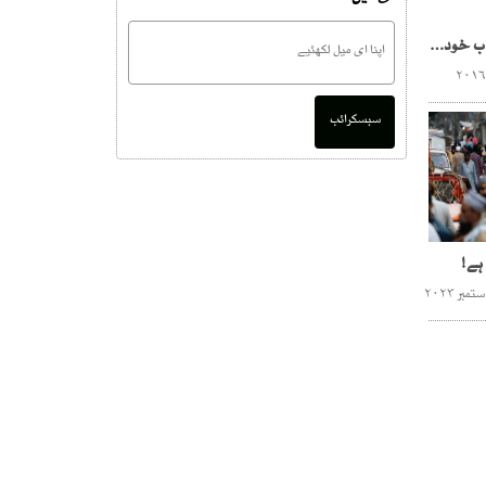
ڈونلڈ ٹرمپ کی للکار کا جواب خودانحصاری سے دیا جاسکتا ہے،زبیر طفیل
سبسکرائب
ہے!