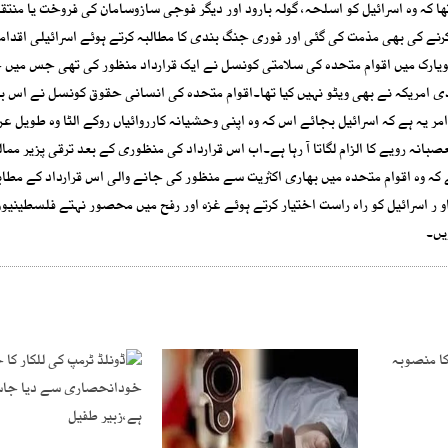
ھا کہ وہ اسرائیل کو اسلحہ، گولہ بارود اور دیگر فوجی سازوسامان کی فروخت یا منتق
رنے کی بھی مذمت کی گئی اور فوری جنگ بندی کا مطالبہ کرتے ہوئے اسرائیلی اقدام
یویارک میں اقوام متحدہ کی سلامتی کونسل نے ایک قرارداد منظور کی تھی جس میں
تحادی امریکہ نے بھی ویٹو نہیں کیا تھا۔اقوام متحدہ کی انسانی حقوق کونسل نے اس ب
ر یہ ہے کہ اسرائیل بجائے اس کہ وہ اپنی وحشیانہ کارروائیاں روکے الٹا وہ طویل
بانہ رویے کا الزام لگاتا آ رہا ہے۔اب اس قرارداد کی منظوری کے بعد ترقی پزیر م
ے کہ وہ اقوام متحدہ میں بھاری اکثریت سے منظور کی جانے والی اس قرارداد کے مطا
 ر اسرائیل کو راہ راست اختیار کرتے ہوئے غزہ اور رفح میں محصور نہتے فلسطینیوں
یں۔