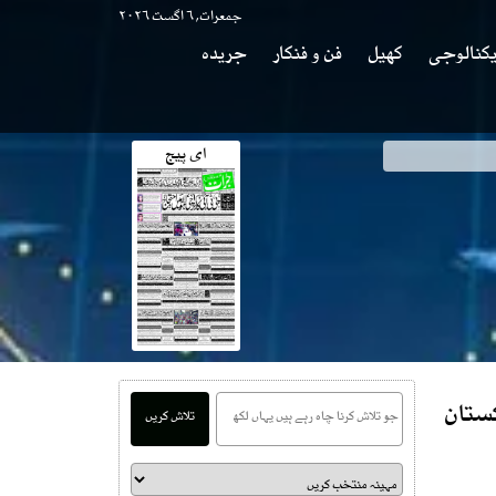
جمعرات, ۶ اگست ۲۰۲۶
کنالوجی
کھیل
فن و فنکار
جریدہ
ای پیج
کستان
تلاش کریں