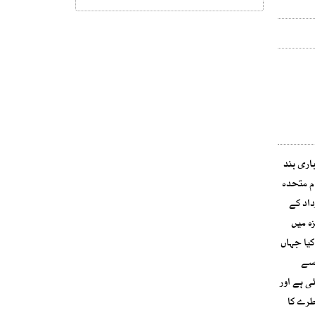
اری بند
م متحدہ
 تھی۔قرارداد کے
غزہ میں
رکن ممالک میں سے 55 کی جانب سے پیش کیا جہاں
 سے
ی ہے اور
طرے کا