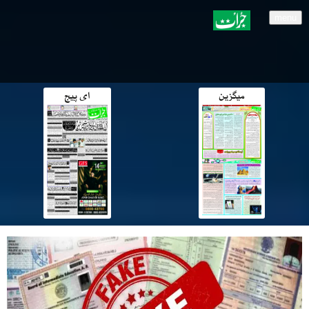
menu
میگزین
ای پیج