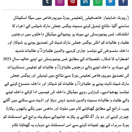
(رپورٹ :شاہنواز خاصخیلی )تعلیمی بورڈ میرپورخاص میں میگا اسکینڈل
سامنے آگیا، نتائج تبدیل کرنے سمیت بوگس جعلی مارک شیٹس کے اجراء کا
انکشاف، لمس یونیورسٹی نے میرٹ پر ہونیوالے میڈیکل داخلوں میں درجنوں
طلباء و طالبات کو انکی بوگس جعلی مارک شیٹ کی تصدیق ہونے پر شوکاز اور
داخلہ منسوخی کے نوٹسز جاری کردیے، والدین طلبائ￿ و طالبات شدید
اضطراب کا شکار۔ تفصیلات کے مطابق لمس یونیورسٹی نے اپنے حالیہ سال 2023
کے میرٹ پر داخلہ لینے والے درجنوں طلبائ￿ و طالبات کو تعلیمی دستاویزات
کی تصدیق میرپورخاص تعلیمی بورڈ سے نتائج میں تبدیلی اور بوگس جعلی
مارک شیٹ ثابت ہونے پر طلبائ￿ و طالبات کو شوکاز اور داخلہ منسوخ کرنے کے
نوٹسز بھجوادیے۔ کروڑوں روپے میڈیکل داخلہ کی فیسیں ادا کرکے داخلہ لینے
والے طلباء و طالبات سمیت والدین شدید ذہنی دباؤ اور اذیت سے سکتے میں آگئے
ہیں۔ ذرائع کے مطابق گھناؤنے کام میں ملوث اور ماضی میں رنگے ہاتھوں ریکارڈ
چوری کرنے اور دو بار آگ لگانے پر پکڑے جانیوالے سیکریٹ برانچ کے اسسٹنٹ کو
بورڈ سربراہ کے پھر تعینات کرنے سے اس اسسٹنٹ نے دوبارہ یہ گھناؤنا نکام