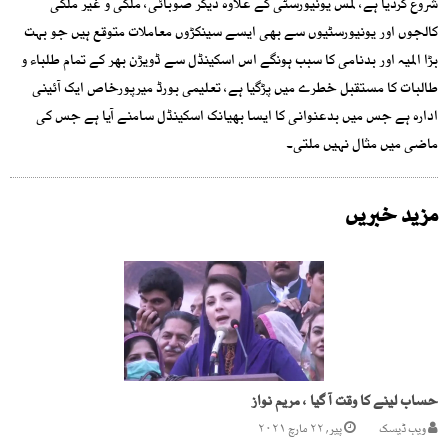
شروع کردیا ہے، لمس یونیورسٹی کے علاوہ دیگر صوبائی، ملکی و غیر ملکی
کالجوں اور یونیورسٹیوں سے بھی ایسے سینکڑوں معاملات متوقع ہیں جو بہت
بڑا المیہ اور بدنامی کا سبب ہونگے اس اسکینڈل سے ڈویڑن بھر کے تمام طلباء و
طالبات کا مستقبل خطرے میں پڑگیا ہے، تعلیمی بورڈ میرپورخاص ایک آئینی
ادارہ ہے جس میں بدعنوانی کا ایسا بھیانک اسکینڈل سامنے آیا ہے جس کی
ماضی میں مثال نہیں ملتی۔
مزید خبریں
حساب لینے کا وقت آ گیا ، مریم نواز
ویب ڈیسک
پیر, ۲۲ مارچ ۲۰۲۱