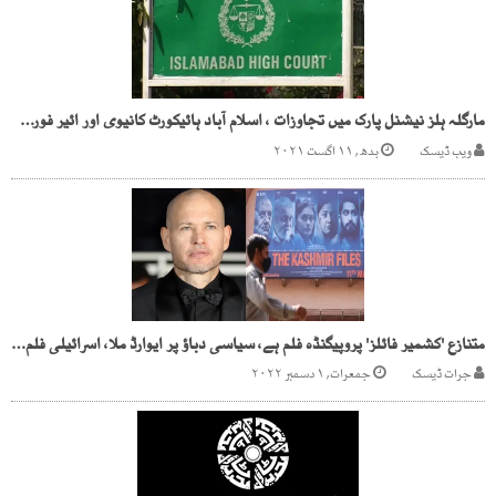
مارگلہ ہلز نیشنل پارک میں تجاوزات ، اسلام آباد ہائیکورٹ کانیوی اور ائیر فورس کیخلاف کارروائی کا حکم
ویب ڈیسک
بدھ, ۱۱ اگست ۲۰۲۱
متنازع 'کشمیر فائلز' پروپیگنڈہ فلم ہے، سیاسی دباؤ پر ایوارڈ ملا، اسرائیلی فلم ساز
جرات ڈیسک
جمعرات, ۱ دسمبر ۲۰۲۲