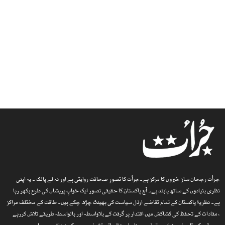
جرأت رجحان ساز خبروں کا مرکز ہے۔جرأت کا تصورِ صحافت روایتی ہے اور نہ لے پالک ۔ یہ اپنی
نظری بنیادوں کے ساتھ پابند ہے۔ آج پاکستان کا حقیقی تصور ایک خوابِ پریشاں کی طرح بکھر رہا
ہے۔ نظریۂ پاکستان کے تمام تقاضے ارذل سیاست کی بھینٹ چڑھ چکے ہیں۔ طاقت کے مختلف مراکز
، مفادات کے تحفظ کی کشاکش میں اقتدار پر گرفت کے بلاواسطہ اور بالواسطہ طریقے تلاش کررہے