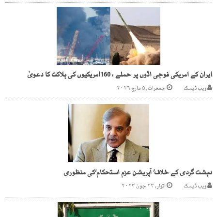
ایران کے امریکی فوجی اڈوں پر حملے ، 160امریکیوں کی ہلاکت کا دعویٰ
ویب ڈیسک
جمعرات, ۵ مارچ ۲۰۲۶
دہشت گردی کے خلاف’ آپریشن عزم استحکام‘کی منظوری
ویب ڈیسک
اتوار, ۲۳ جون ۲۰۲۴