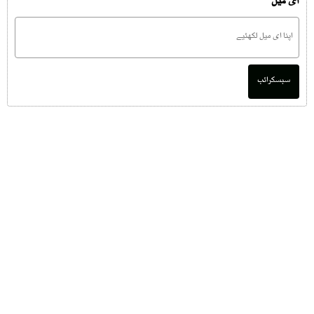
ای میل
سبسکرائب