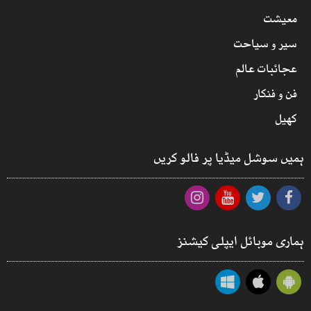
معیشت
سیر و سیاحت
عجائبات عالم
فن و فنکار
کھیل
ہمیں سوشل میڈیا پر فالو کریں
ہماری موبائل ایپلی کیشنز