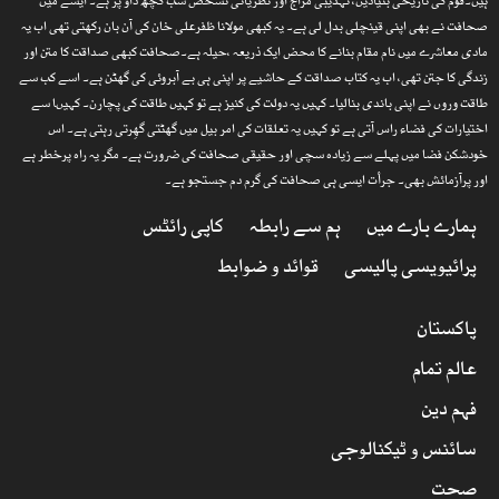
ہیں۔قوم کی تاریخی بنیادیں، تہذیبی مزاج اور نظریاتی تشخص سب کچھ داؤ پر ہے۔ ایسے میں
صحافت نے بھی اپنی قینچلی بدل لی ہے۔ یہ کبھی مولانا ظفرعلی خان کی آن بان رکھتی تھی اب یہ
مادی معاشرے میں نام مقام بنانے کا محض ایک ذریعہ ،حیلہ ہے۔صحافت کبھی صداقت کا متن اور
زندگی کا جتن تھی، اب یہ کتاب صداقت کے حاشیے پر اپنی ہی بے آبروئی کی گھٹن ہے۔ اسے کب سے
طاقت وروں نے اپنی باندی بنالیا۔ کہیں یہ دولت کی کنیز ہے تو کہیں طاقت کی پچارن۔ کہیںا سے
اختیارات کی فضاء راس آتی ہے تو کہیں یہ تعلقات کی امر بیل میں گھٹتی گھِرتی رہتی ہے۔ اس
خودشکن فضا میں پہلے سے زیادہ سچی اور حقیقی صحافت کی ضرورت ہے۔ مگر یہ راہ پرخطر ہے
اور پرآزمائش بھی۔ جرأت ایسی ہی صحافت کی گرم دم جستجو ہے۔
ہمارے بارے میں
ہم سے رابطہ
کاپی رائٹس
پرائیویسی پالیسی
قوائد و ضوابط
پاکستان
عالم تمام
فہم دین
سائنس و ٹیکنالوجی
صحت