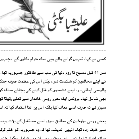
کسی نے کہا، تمہیں گرانے والے وہی نمک حرام نکلیں گے ، جنہیں
سن 44 قبل مسیح کا روم دنیا کی سب سے طاقتور جمہوریہ 
نے اپنے مخالفین کو شکست دی، لیکن اس کی عظمت صرف جنگی 
پالیسی اپنائی۔ وہ اپنے دشمنوں کو قتل کرنے کی بجائے معاف کر د
بھی شامل تھا۔ بروٹس ایک معزز رومی خاندان سے تعلق رکھتا تھ
سیزر نے نہ صرف اسے معاف کیا بلکہ اس پر اتنا اعتماد کیا کہ 
بعض رومی مؤرخین کے مطابق سیزر اسے مستقبل کے بڑے رہنماؤں می
سے خوف زدہ تھا۔ انہیں اندیشہ تھا کہ وہ جمہوریہ کو ختم کرک