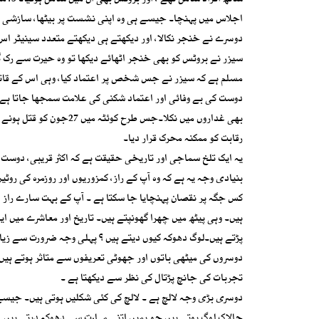
اجلاس میں پہنچا۔ جیسے ہی وہ اپنی نشست پر بیٹھا، سازشی 
سیزر نے بروٹس کو بھی خنجر اٹھائے دیکھا تو وہ حیرت سے رک 
مسلم ہے کہ سیزر نے جس شخص پر اعتماد کیا، وہی اس کے قاتلوں
دوست کی بے وفائی اور اعتماد شکنی کی علامت سمجھا جاتا ہے 
بھی غداروں میں نکلا۔جس 
رقابت کو ممکنہ محرک قرار دیا۔
یہ ایک تلخ سماجی اور تاریخی حقیقت ہے کہ اکثر قریبی، دوست 
بنیادی وجہ یہ ہے کہ وہ آپ کے راز، کمزوریوں اور روزمرہ کی رو
کس جگہ پر نقصان پہنچایا جا سکتا ہے ۔ آپ کے بہت سارے راز ا
ہیں۔ وہی پیٹھ میں چھرا گھونپتے ہیں۔ تاریخ اور معاشرے میں 
پڑتے ہیں۔لوگ دھوکہ کیوں دیتے ہیں ؟ پہلی وجہ ضرورت سے زیادہ ن
دوسروں کی میٹھی باتوں اور جھوٹی تعریفوں سے متاثر ہوتے ہیں۔
تجربات کی جانچ پڑتال کی نظر سے دیکھتا ہے ۔
دوسری بڑی وجہ لالچ ہے ۔ لالچ کی کئی شکلیں ہوتی ہیں۔ جیسے