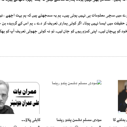
ہ ہمیں احساس بھی نہیں ہوتا۔ ہمارے سامنے نیکی کا ایسا چہرہ دکھاتے ہیں۔ کہ ہم
ارے میں سچی معلومات ہی نہیں ہوتی ہیں۔ ہم یہ سمجھتے ہیں کہ ہم بہت اچھے ، نی
قیقت میں ایسا نہیں ہوتا۔ اگر کوئی ہماری تعریف کر دے ۔ ہم اس کے گرویدہ بن 
خود کو پہچان لیں۔ اپنی کمزوریوں کو جان لیں۔ تو نہ کوئی جھوٹی تعریف آپ کو بھک
بدلنے کا
مودی مسلم دشمن ہندو رہنما
کابلی پلاؤ۔۔