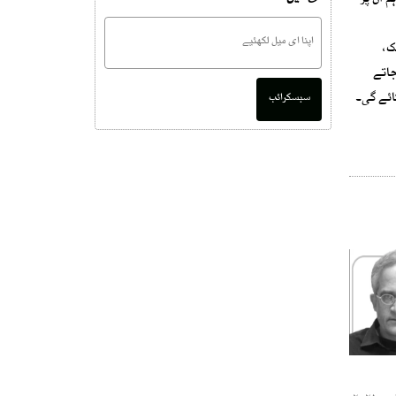
 ان پر
ک،
جاتے
ائے گی۔
سبسکرائب