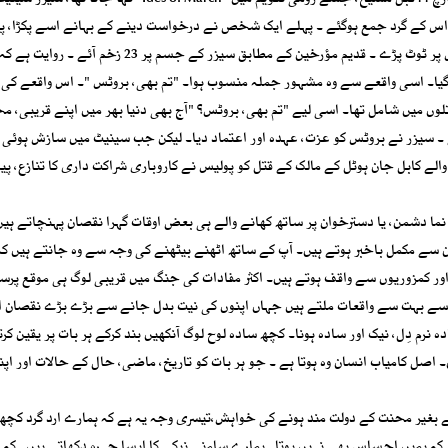
ساٹھ افراد شامل تھے ، اور بروٹس بھی ان میں شامل ہوگیا۔ 15مارچ 44قبل مسیح، جسے رومی تقویم میں "Ides of March” کہا جاتا
اس کے گرد جمع ہوگئے ۔ پہلے ایک شخص نے درخواست دینے کے بہانے اسے پکڑا، پ
دوسرے نے خنجر نکالا، اور دیکھتے ہی دیکھتے متعدد سینیٹر اس پر ٹوٹ پڑے ۔ قدیم مؤرخین کے مطابق سیزر کے جسم پر 23 ز
گیا۔ اسی واقعے سے وہ مشہور جملہ منسوب ہوا۔ "تم بھی، بروٹس "۔ اس واقعے کی
 میں شامل تھا۔ اسی لیے "تم بھی، بروٹس؟ "آج بھی دنیا بھر میں اپنے قریبی، م
۔ سیزر نے بروٹس کو عزت، عہدہ اور اعتماد دیا۔ لیکن جب سینیٹ میں سازش ہوئی 
طرح کوئٹہ میں 27جون کو قتل ہونے والے کابل جان ہوٹل کے مالک کے قتل کو پولیس نے کاروباری شراکت داری کا تنازع،
نما دشمن، یا دسترخوان پر ساتھ کھانے والے ہی بعض اوقات گہرا نقصان پہنچاتے ہی
ٹین سے مکمل باخبر ہوتے ہیں۔ آپ کے ساتھ اٹھنے بیٹھنے کی وجہ سے وہ جانتے ہیں کہ
ور کمزوریوں سے واقف ہوتے ہیں۔ اکثر مفادات کی جنگ میں قریبی لوگ ہی موقع پرس
ایسے بہت سے واقعات ملتے ہیں جہاں اپنوں کی نیت بدل جانے سے بڑے بڑے نقصان ا
رم دِل، نیک اور سادہ ہونا۔ کچھ سادہ لوح لوگ آنکھیں بند کرکے ہر بات پر یقین کر
 اصل کامیاب انسان وہ ہوتا ہے ۔ جو ہر بات کو تاریخ، ماضی، حال کے حالات اور اپن
 بغیر محنت کے دولت مند ہونے کی خواہش،تیسری وجہ یہ ہے کہ ہمارے ارد گرد کچھ