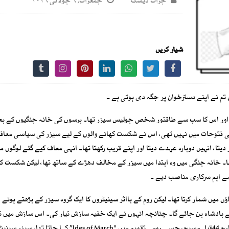
جرات ڈیسک
جمعرات, ۹ جولائی ۲۰۲۶
شیئر کریں
 تم نے اپنے دسترخوان پر جگہ دی ہوتی ہے ۔
تھا، اور اس کا سب سے طاقتور شخص جولیس سیزر تھا۔ برسوں کی خانہ جنگیوں کے بع
فتوحات میں نہیں تھی، اس نے شکست کھانے والوں کے لیے سیزر کی سیاسی معاف
یتا، انہیں دوبارہ عہدے دیتا اور اپنے قریب رکھتا تھا۔ انہی معاف کیے گئے لوگوں 
ا۔ خانہ جنگی میں وہ ابتدا میں سیزر کے مخالف دھڑے کے ساتھ تھا، لیکن شکست ک
اسے اہم سرکاری مناصب دیے ۔
ں شمار کرتا تھا۔ لیکن روم کے بااثر سینیٹروں کا ایک گروہ سیزر کے بڑھتے ہوئے ا
ے بادشاہ بن جائے گا۔ چنانچہ انہوں نے ایک خفیہ سازش تیار کی۔ اس سازش میں تقر