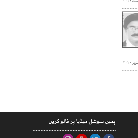
ہمیں سوشل میڈیا پر فالو کریں