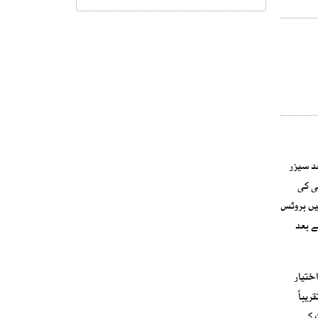
د سیزر
ی کی
میں بروٹس
ے بعد
ختیار
یباً