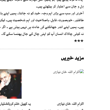
چالاک لوگ ہوتے ہیں جو ہمیں اتنی مہارت سے دھوکہ دیتے ہیں۔ ک
دِل و جان سے اعتبار کر بیٹھتے ہیں۔
آخری اور سب سے بڑی اہم وجہ، خود کو نہ جاننا۔ ہمیں اپنے ب
طاقتور، خوبصورت، قابل، باصلاحیت اور اہم شخصیت ہیں۔ لیکن ح
ہیں۔ ہمیں اپنے اندر جھانکنے کی عادت ہی نہیں ہوتی ہے ۔ اگر 
نہ کوئی چالاک انسان آپ کو اپنی چال کے جال پھنسا سکے گا۔
٭٭٭
مزید خبریں
اکرام اللہ خان نیازی
یہ کھیل ختم کروکشتیاں 