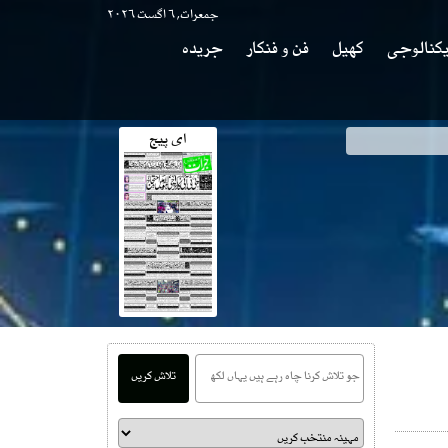
جمعرات, ۶ اگست ۲۰۲۶
کنالوجی
کھیل
فن و فنکار
جریدہ
ای پیج
تلاش کریں