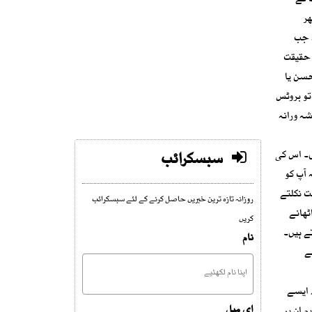
 تھا، سیزر سینیٹ کے
ھر
خم آئے ۔ روایت ہے کہ جب
 حقیقت
حسن یا
تو بروٹس
 پیشہ ورانہ
ں۔ اس کی
سبسکرائب
 آپ کو
ت نکلتے
روزانہ تازہ ترین خبریں حاصل کرنے کے لئے سبسکرائب
ٹھانے
کریں
تے ہیں۔
نام
ے
 ایسے
ای میل