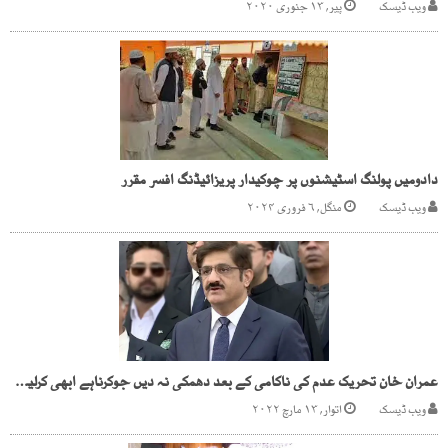
ویب ڈیسک
پیر, ۱۳ جنوری ۲۰۲۰
دادومیں پولنگ اسٹیشنوں پر چوکیدار پریزائیڈنگ افسر مقرر
ویب ڈیسک
منگل, ۶ فروری ۲۰۲۴
عمران خان تحریک عدم کی ناکامی کے بعد دھمکی نہ دیں جوکرناہے ابھی کرلیں،مرادعلی شاہ
ویب ڈیسک
اتوار, ۱۳ مارچ ۲۰۲۲