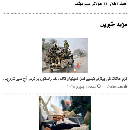
جبکہ اطلاق 11 جولائی سے ہوگا۔
مزید خبریں
کرم حالات کی بہتری کیلیے امن کمیٹیاں قائم، بند راستوں پر نرمی آج سے شروع ہوگی
Author One
جمعه, ۳ جنوری ۲۰۲۵