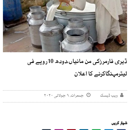
ڈیری فارمرزکی من مانیاں،دودھ 10روپے فی
لیٹرمہنگاکرنے کا اعلان
ویب ڈیسک
جمعرات, ۹ جولائی ۲۰۲۰
شیئر کریں