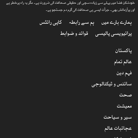
خودشکن فضا میں پہلے سے زیادہ سچی اور حقیقی صحافت کی ضرورت ہے۔ مگر یہ راہ پرخطر ہے
اور پرآزمائش بھی۔ جرأت ایسی ہی صحافت کی گرم دم جستجو ہے۔
ہمارے بارے میں
ہم سے رابطہ
کاپی رائٹس
پرائیویسی پالیسی
قوائد و ضوابط
پاکستان
عالم تمام
فہم دین
سائنس و ٹیکنالوجی
صحت
معیشت
سیر و سیاحت
عجائبات عالم