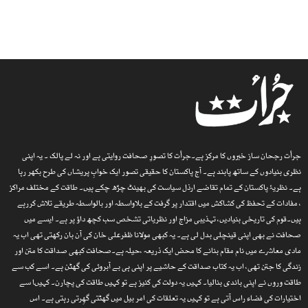
جرأت رجحان ساز خبروں کا مرکز ہے۔جرأت کا تصورِ صحافت روایتی ہے اور نہ لے پالک ۔ یہ اپنی
نظری بنیادوں کے ساتھ پابند ہے۔ آج پاکستان کا حقیقی تصور ایک خوابِ پریشاں کی طرح بکھر رہا
ہے۔ نظریۂ پاکستان کے تمام تقاضے ارذل سیاست کی بھینٹ چڑھ چکے ہیں۔ طاقت کے مختلف مراکز
، مفادات کے تحفظ کی کشاکش میں اقتدار پر گرفت کے بلاواسطہ اور بالواسطہ طریقے تلاش کررہے
ہیں۔قوم کی تاریخی بنیادیں، تہذیبی مزاج اور نظریاتی تشخص سب کچھ داؤ پر ہے۔ ایسے میں
صحافت نے بھی اپنی قینچلی بدل لی ہے۔ یہ کبھی مولانا ظفرعلی خان کی آن بان رکھتی تھی اب یہ
مادی معاشرے میں نام مقام بنانے کا محض ایک ذریعہ ،حیلہ ہے۔صحافت کبھی صداقت کا متن اور
زندگی کا جتن تھی، اب یہ کتاب صداقت کے حاشیے پر اپنی ہی بے آبروئی کی گھٹن ہے۔ اسے کب سے
طاقت وروں نے اپنی باندی بنالیا۔ کہیں یہ دولت کی کنیز ہے تو کہیں طاقت کی پچارن۔ کہیںا سے
اختیارات کی فضاء راس آتی ہے تو کہیں یہ تعلقات کی امر بیل میں گھٹتی گھِرتی رہتی ہے۔ اس