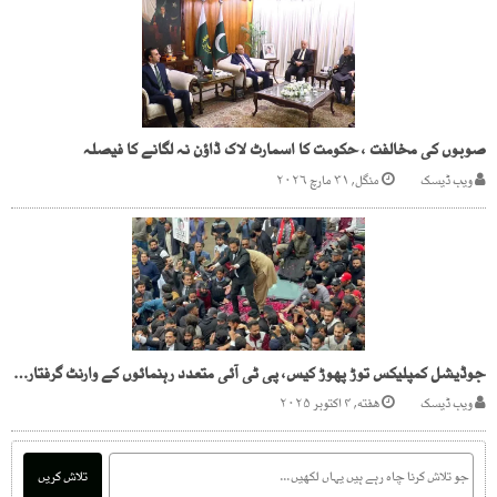
صوبوں کی مخالفت ، حکومت کا اسمارٹ لاک ڈاؤن نہ لگانے کا فیصلہ
ویب ڈیسک
منگل, ۳۱ مارچ ۲۰۲۶
جوڈیشل کمپلیکس توڑ پھوڑ کیس، پی ٹی آئی متعدد رہنمائوں کے وارنٹ گرفتاری جاری
ویب ڈیسک
هفته, ۴ اکتوبر ۲۰۲۵
تلاش کریں