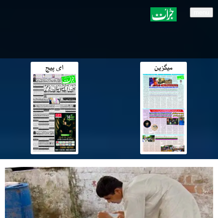
menu
میگزین
ای پیج