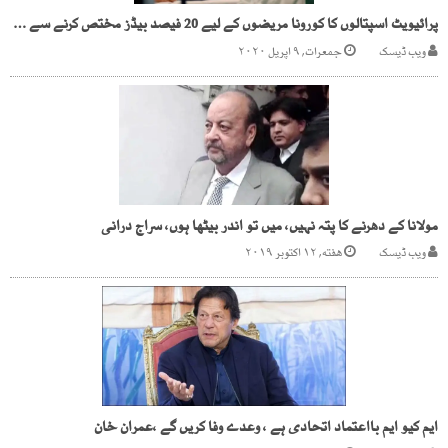
پرائیویٹ اسپتالوں کا کورونا مریضوں کے لیے 20 فیصد بیڈز مختص کرنے سے انکار
ویب ڈیسک
جمعرات, ۹ اپریل ۲۰۲۰
مولانا کے دھرنے کا پتہ نہیں، میں تو اندر بیٹھا ہوں، سراج درانی
ویب ڈیسک
هفته, ۱۲ اکتوبر ۲۰۱۹
ایم کیو ایم بااعتماد اتحادی ہے ، وعدے وفا کریں گے ،عمران خان