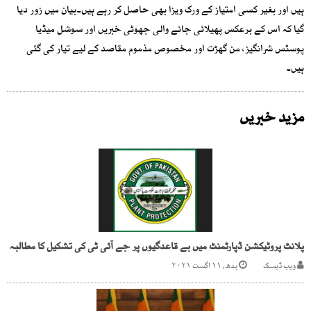
ہیں اور بغیر کسی امتیاز کے ورک ویزا بھی حاصل کر رہے ہیں۔بیان میں زور دیا
گیا کہ اس کے برعکس پھیلائی جانے والی جھوٹی خبریں اور سوشل میڈیا
پوسٹس شرانگیز، من گھڑت اور مخصوص مذموم مقاصد کے لیے تیار کی گئی
ہیں۔
مزید خبریں
پلانٹ پروٹیکشن ڈپارٹمنٹ میں بے قاعدگیوں پر جے آئی ٹی کی تشکیل کا مطالبہ
ویب ڈیسک
بدھ, ۱۱ اگست ۲۰۲۱