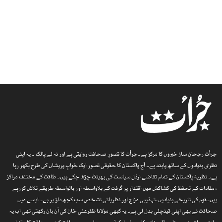
جرأت رجحان ساز خبروں کا مرکز ہے۔جرأت کا تصورِ صحافت روایتی ہے اور نہ لے پالک ۔ یہ اپنی
نظری بنیادوں کے ساتھ پابند ہے۔ آج پاکستان کا حقیقی تصور ایک خوابِ پریشاں کی طرح بکھر رہا
ہے۔ نظریۂ پاکستان کے تمام تقاضے ارذل سیاست کی بھینٹ چڑھ چکے ہیں۔ طاقت کے مختلف مراکز
، مفادات کے تحفظ کی کشاکش میں اقتدار پر گرفت کے بلاواسطہ اور بالواسطہ طریقے تلاش کررہے
ہیں۔قوم کی تاریخی بنیادیں، تہذیبی مزاج اور نظریاتی تشخص سب کچھ داؤ پر ہے۔ ایسے میں
صحافت نے بھی اپنی قینچلی بدل لی ہے۔ یہ کبھی مولانا ظفرعلی خان کی آن بان رکھتی تھی اب یہ