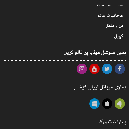
سیر و سیاحت
عجائبات عالم
فن و فنکار
کھیل
ہمیں سوشل میڈیا پر فالو کریں
ہماری موبائل ایپلی کیشنز
ہمارا نیٹ ورک