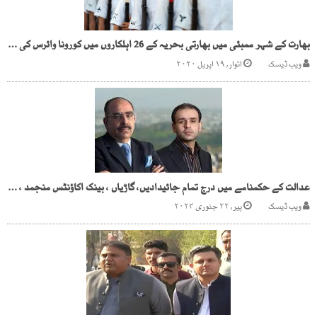
بھارت کے شہر ممبئی میں بھارتی بحریہ کے 26 اہلکاروں میں کورونا وائرس کی تشخیص
ویب ڈیسک
اتوار, ۱۹ اپریل ۲۰۲۰
عدالت کے حکمنامے میں درج تمام جائیدادیں، گاڑیاں ، بینک اکاؤنٹس منجمد ، گاڑیاں بھی شامل
ویب ڈیسک
پیر, ۲۲ جنوری ۲۰۲۴