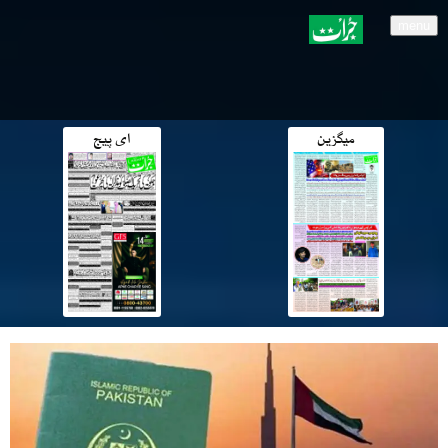
menu
میگزین
ای پیج