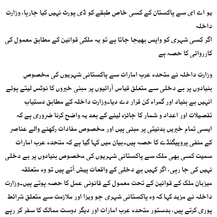
یو اے ای سے پاکستان کے کسی خاص طبقے کو ڈی پورٹ نہیں کیا جارہا، وزارت
داخلہ
اگر کسی شہری کو واپس بھیجا جاتا ہے تو یہ ملکی قوانین کے مطابق معمول کی
کارروائی کا حصہ ہے
وزارت داخلہ نے متحدہ عرب امارات سے پاکستانی شہریوں کی مخصوص
بنیادوں پر بے دخلی سے متعلق قیاس آرائیوں پر مبنی خبروں کا نوٹس لیتے ہوئے
انہیں بے بنیاد اور گمراہ کن قرار دے دیا۔وزارت داخلہ کے مطابق دستیاب
تفصیلات اور اعداد و شمار کا جائزہ لینے کے بعد یہ واضح کرنا ضروری ہے کہ
ایسی تمام خبریں بدنیتی پر مبنی ہیں اور مخصوص مفادات رکھنے والے عناصر
کے منفی پروپیگنڈے کا حصہ ہیں۔بیان میں کہا گیا ہے کہ متحدہ عرب امارات
سمیت کسی بھی ملک سے پاکستانی شہریوں کی مخصوص بنیادوں پر بے دخلی
نہیں کی جا رہی، اگر کہیں بے دخلی کے واقعات پیش آتے ہیں تو وہ متعلقہ
میزبان ملک کے قوانین کے تحت معمول کے قانونی عمل کا حصہ ہوتے ہیں۔وزارت
داخلہ نے مزید کہا کہ وہ پاکستانی شہری جو ویزا اور ملازمت سے متعلق شرائط
پوری کرتے ہیں، بدستور متحدہ عرب امارات اور دیگر دوست ممالک کا سفر کر رہے