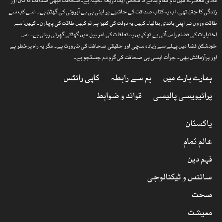
مادی معاشرے میں نام مقام بنانے کا محض ایک ذریعہ ،حیلہ ہے۔صحافت کبھی صداقت کا متن اور
زندگی کا جتن تھی، اب یہ کتاب صداقت کے حاشیے پر اپنی ہی بے آبروئی کی گھٹن ہے۔ اسے کب سے
طاقت وروں نے اپنی باندی بنالیا۔ کہیں یہ دولت کی کنیز ہے تو کہیں طاقت کی پچارن۔ کہیںا سے
اختیارات کی فضاء راس آتی ہے تو کہیں یہ تعلقات کی امر بیل میں گھٹتی گھِرتی رہتی ہے۔ اس
خودشکن فضا میں پہلے سے زیادہ سچی اور حقیقی صحافت کی ضرورت ہے۔ مگر یہ راہ پرخطر ہے
اور پرآزمائش بھی۔ جرأت ایسی ہی صحافت کی گرم دم جستجو ہے۔
ہمارے بارے میں
ہم سے رابطہ
کاپی رائٹس
پرائیویسی پالیسی
قوائد و ضوابط
پاکستان
عالم تمام
فہم دین
سائنس و ٹیکنالوجی
صحت
معیشت