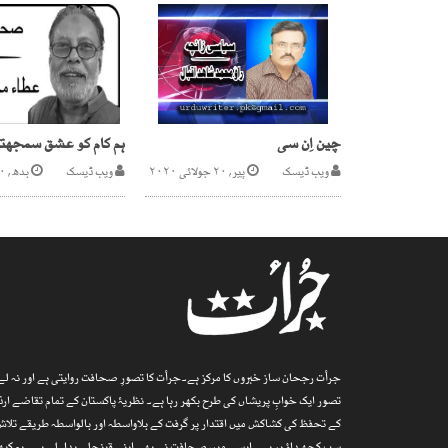
چین اِن سی
ہم کام کو عشق سمجھتے
ویب ڈیسک
پیر, ۲۰ جولائی ۲۰۲۰
ویب ڈیسک
بدھ, ۲۰ مئی ۲۰۲۶
جرأت رجحان ساز خبروں کا مرکز ہے۔جرأت کا تصورِ صحافت روایتی ہے اور نہ لے پ
تصور ایک خوابِ پریشاں کی طرح بکھر رہا ہے۔ نظریۂ پاکستان کے تمام تقاضے 
کے تحفظ کی کشاکش میں اقتدار پر گرفت کے بلاواسطہ اور بالواسطہ طریقے تلاش