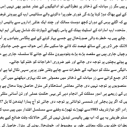
ں مگر زرِ مبادلہ کے ذخائر پر نظرڈالیں تو ادائیگیوں کے عشر عشیر بھی نہیں اِس 
ے لیے بھاگ دوڑ کرنا پڑے گی فوری طورپرا داکرنے والے ستائیس ارب کے بیرونی قرض
 کو توقع ہے کہ اگلے برس کے دوران کچھ دوست ممالک اور چند ایک عالمی اِداروں سے بائیس ار
تحدہ ارب امارات کے اسٹیٹ بینک کے پاس رکھوائے ڈیپازٹ تک شامل ہیںآئی ایم ای
کے ہیں یہ خطرے والی صورتحال ہے جسے بہتر کرنے کے لیے ہنگامی بنیادوں پر آم
ذرائع بڑھانا ہوں گے تاکہ اسی فیصد ہونے والے بیرونی قرضے 2027تک جی ڈی پی کے ساٹھ فیصد تک لائے جا سکیں مگر اِس حوالہ سے جس جا
خرچیاں جاری ہیں بے مقصد بڑے بڑے وفودبیرونِ ملک لے جانے کا سلسلہ جاری ہے حا
ے ہوئے بچتوں پر توجہ دی جائے اور غیر ضروری اخراجات کو ختم کیا جائے۔
دائیگی سے ملک کو دیوالیہ کے خطرات سے چاہے وقتی طور پرہی سہی نکال لیا ہے ا
 بینک کی طرف سے اسٹیٹ بینک کے اکائونٹ میں 1,5ارب ڈالر جمع کرانے سے زرِ مبادلہ کے ذخائر میں معمولی حد تک بہتری دیکھنے میں آ
ر منصوبوں پر توجہ نہیں دی جاتی معاشی استحکام کی منزل حاصل ہونا محال ہے ہر 
ں کے زریعے ہی امورِ مملکت کی انجام دہی کی یہی حکمتِ عملی اور تن آسانی ملک
نہ ہوتا مگر یہ بات کرتے ہوئے شاید اُنھیں یاد نہیں رہا کہ اُن کے برادرِ اکبر نوازشریف 1983سے تھوڑے تھوڑے وقفے سے مسلسل اقتدار میں ہیں س
 ستم ظریفی یہ ہے کہ اب بھی پالیسی تبدیل نہیں کی گئی حالانکہ وقت ضائع کیے بغ
رات ختم ہوں بلکہ معاشی طور پر مضبوط اور خوشحال ہونے کی منزل حاصل کی 