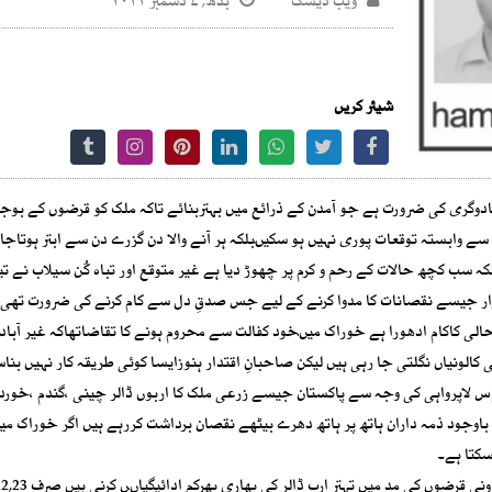
ویب ڈیسک
بدھ, ۷ دسمبر ۲۰۲۲
شیئر کریں
گری کی ضرورت ہے جو آمدن کے ذرائع میں بہتربنائے تاکہ ملک کو قرضوں کے بو
سے وابستہ توقعات پوری نہیں ہو سکیںبلکہ ہر آنے والا دن گزرے دن سے ابتر ہوتاجار
کہ سب کچھ حالات کے رحم و کرم پر چھوڑ دیا ہے غیر متوقع اور تباہ کُن سیلاب نے ت
یدوار جیسے نقصانات کا مدوا کرنے کے لیے جس صدقِ دل سے کام کرنے کی ضرورت تھی 
الی کاکام ادھورا ہے خوراک میںخود کفالت سے محروم ہونے کا تقاضاتھاکہ غیر آباد 
ی کالونیاں نگلتی جا رہی ہیں لیکن صاحبانِ اقتدار ہنوزایسا کوئی طریقہ کار نہیں ب
اِس لاپرواہی کی وجہ سے پاکستان جیسے زرعی ملک کا اربوں ڈالر چینی ،گندم ،خورد
اوجود ذمہ داران ہاتھ پر ہاتھ دھرے بیٹھے نقصان برداشت کررہے ہیں اگر خوراک م
کتا ہے۔