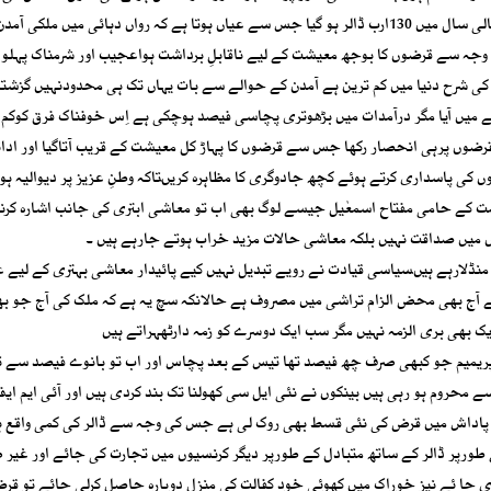
بیرونی قرضوںکاحجم 2015میں پینسٹھ ارب ڈالر تھاجو گزشتہ مالی سال میں 130ارب ڈالر ہو گیا جس سے عیاں ہوتا ہے کہ رواں دہائی میں ملکی
 وجہ سے قرضوں کا بوجھ معیشت کے لیے ناقابلِ برداشت ہواعجیب اور شرمناک پہلو ی
کی شرح دنیا میں کم ترین ہے آمدن کے حوالے سے بات یہاں تک ہی محدودنہیں گزشت
 میں آیا مگر درآمدات میں بڑھوتری پچاسی فیصد ہوچکی ہے اِس خوفناک فرق کوکم 
ضوں پرہی انحصار رکھا جس سے قرضوں کا پہاڑ کل معیشت کے قریب آتاگیا اور ادا
 کی پاسداری کرتے ہوئے کچھ جادوگری کا مظاہرہ کریںتاکہ وطنِ عزیز پر دیوالیہ ہو
مت کے حامی مفتاح اسمعٰیل جیسے لوگ بھی اب تو معاشی ابتری کی جانب اشارہ کرن
ں میں صداقت نہیں بلکہ معاشی حالات مزید خراب ہوتے جارہے ہیں ۔
ڈلارہے ہیںسیاسی قیادت نے رویے تبدیل نہیں کیے پائیدار معاشی بہتری کے لیے 
آج بھی محض الزام تراشی میں مصروف ہے حالانکہ سچ یہ ہے کہ ملک کی آج جو ب
 بھی بری الزمہ نہیں مگر سب ایک دوسرے کو زمہ دارٹھہراتے ہیں
کیٹ میں ملکی بانڈز قد رکھو رہے ہیں جن پر CDSرسک پریمیم جو کبھی صرف چھ فیصد تھا تیس کے بعد پچاس اور اب تو بانوے فیصد 
 محروم ہو رہی ہیں بینکوں نے نئی ایل سی کھولنا تک بند کردی ہیں اور آئی ایم ای
ی پاداش میں قرض کی نئی قسط بھی روک لی ہے جس کی وجہ سے ڈالر کی کمی واقع ہ
کے طورپر ڈالر کے ساتھ متبادل کے طورپر دیگر کرنسیوں میں تجارت کی جائے اور غیر
ی جا ئے نیز خوراک میں کھوئی خود کفالت کی منزل دوبارہ حاصل کرلی جائے تو قر