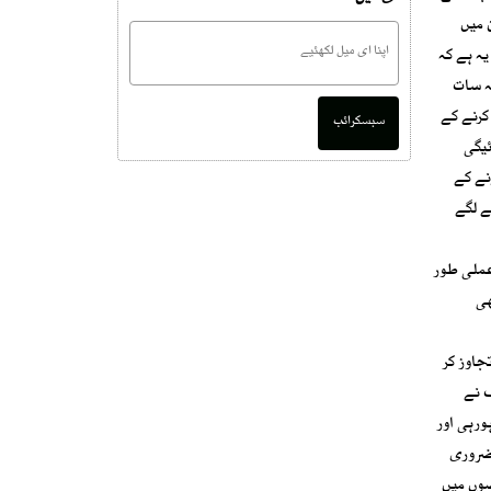
 آمدن میں
ہ ہے کہ
ہ سات
کرنے کے
سبسکرائب
ئیگی
نے کے
ے لگے
عملی طور
ھی
سے تجاوز کر
ف نے
ورہی اور
 ضروری
ضوں میں