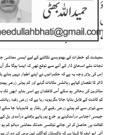
معیشت کو خطرات کے بھنورسے نکالنے کے لیے ایسی معاشی جادو
نجات ملے اسحاق ڈار کے آنے سے توقع تھی کہ ایسا ہوگا مگر اُن 
اِس کی بڑی وجہ یہ ہے کہ حکمرانوں نے اپنے اطوار نہیں بدلے بل
ڈالر کا نقصان کیاہے رہائشی مکانات گرنے اور کم ہوتی زرعی پ
متاثرین کی بحالی ہو سکے اُس کافقدان ہے اسی بناپر ابھی تک بح
کو کاشت کے قابل بنایا جاتا مگرہویہ رہا ہے کہ زرعی رقبہ رہائش
سے تیزی سے کم ہوتے زرعی رقبے کی رفتار پر قابوپایا جا سکے 
جیسی اجناس درآمدکرنے پر خرچ ہورہاہے بڑھتے درآمدی بل کے ب
کفالت ہی حاصل کر لی جائے توکسی حدتک معاشی دبائو کم ہو س