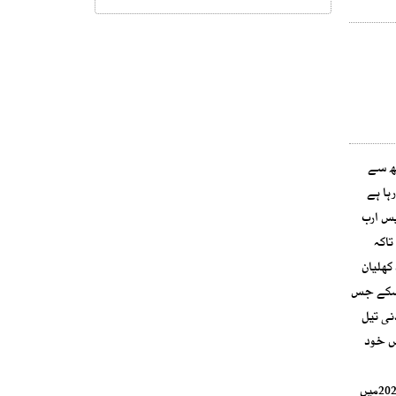
جھ سے
ہا ہے
یس ارب
تاکہ
کھلیان
ناسکے جس
نی تیل
یں خود
آئی ایم ایف کا کہنا ہے کہ پاکستان کواگلے تین برس کے دوران بیرونی قرضوں کی مد میں تہتر ارب ڈالر کی بھاری بھرکم ادائیگیاںں کرنی ہیں صرف 2022,23میں