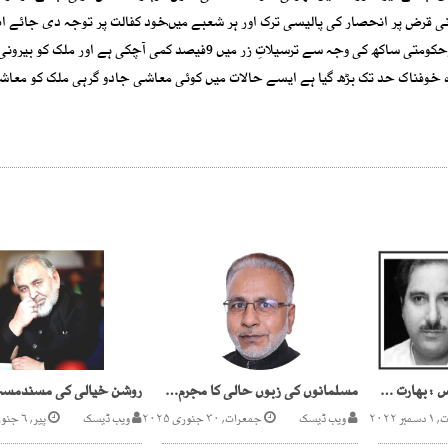
نی قرض پر انحصار کی پالیسی ترک اور ہر شعبے میںخود کفالت پر توجہ دی جائے 
ڈار کیا معاشی جادوگری دکھاتے ہیں؟ قوم منتظرہے فی الحال توحکومتی ساکھ کی وجہ سے ترسیلاتِ زر میں 9فیصد کمی آچکی ہے ا
ہ خوفناک حد تک بڑھ گیا ہے ایسے حالات میں کوئی معاشی جادو گرہی ملک کو معا
عالمی ماحولیاتی کانفرنس : بھارت اور پاکستان کی سفارت کاری
مسلمانوں کی زبوں حالی کا مجرم کون؟
 ۲۰۲۲
ویب ڈیسک
جمعرات, ۳۰ جنوری ۲۰۲۵
ویب ڈیسک
پیر, ۶ جنوری ۲۰۲۵