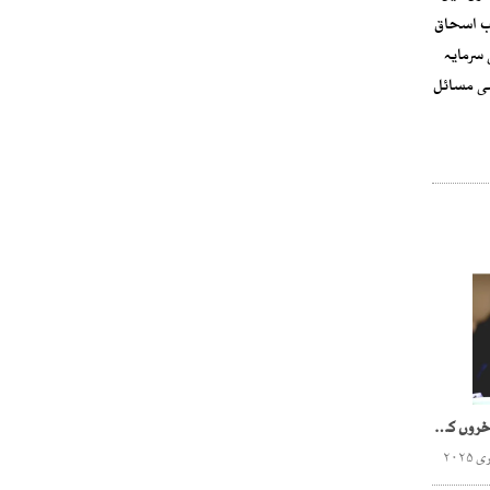
اب اسحاق
ور ملک کو بیرونی سرمایہ
شی مسائل
روشن خیالی کی مسندمسخروں کے ہاتھ!