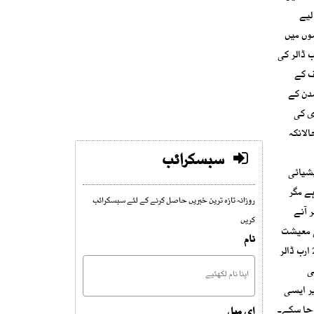
لیے
وں میں
ب ڈالر کی
ف کے
دن کے
دوگری کی
لانکہ
سبسکرائب
یشیائی
ئی ہے مگر
روزانہ تازہ ترین خبریں حاصل کرنے کے لئے سبسکرائب
آنے
کریں
ی معیشت
نام
کو بے ڈھب کرنے کی اہم وجہ ہے وزیرِ اعظم شہباز شریف کہتے ہیں کہ اگر پن بجلی اور شمسی توانائی پر توجہ دی جاتی تو آج ہمارا ایندھن کا بل 27 ارب ڈالر
ب کی
یر ایسی
جا سکے۔
ای میل