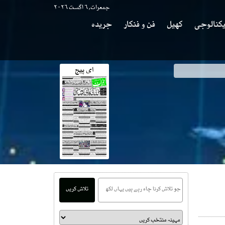
جمعرات, ۶ اگست ۲۰۲۶
کنالوجی
کھیل
فن و فنکار
جریدہ
ای پیج
تلاش کریں