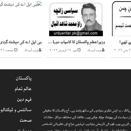
 تھے!
وزیراعظم پاکستان کا کامیاب دورۂ بیجنگ اور اُس کے فقید المثال ثمرات
بی ایل اے کی دہشت گردی
ویب ڈیسک
پیر, ۱۴ فروری ۲۰۲۲
ویب ڈیسک
جمعه, ۳۱ اکتوبر ۲۰۲۵
پاکستان
عالم تمام
فہم دین
سائنس و ٹیکنالو
الک ۔ یہ اپنی نظری بنیادوں کے ساتھ پابند ہے۔ آج پاکستان کا حقیقی
ارذل سیاست کی بھینٹ چڑھ چکے ہیں۔ طاقت کے مختلف مراکز ، مفادات
صحت
 کررہے ہیں۔قوم کی تاریخی بنیادیں، تہذیبی مزاج اور نظریاتی تشخص