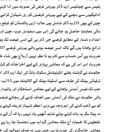
بتیس سے چونتیس ارب ڈالر بیرونی قرض کی صورت میں ادا کرنے ہی
ادائیگیوں سے بچنے کے لیے بیرونی قرضوں کو ری شیڈول کرانے ک
چین کے بھی 23ارب ڈالر شامل ہیں علاوہ ازیں پاکستان
مالی معاونت حاصل ہو جائے گی اِس میں سعودی عرب ،چین اور م
اعداد و شمار کے مطابق قرضے جی ڈی پی کے اسی فیصد تک ہو چ
ضرورت ہے اُس حساب سے کام ہو تا نظر نہیں آرہاآج بھی شاہ 
ضرورت اِس امر کی ہے کہ معاشی بہتری کے لیے اخراجات کم کرت
حکومت نے گزشتہ ہفتے انٹرنیشنل سکوک بانڈ کی ایک ارب ڈالر ا
ترقیاتی
جب تک قومی آمدنی بڑھانے کے لیے معاشی استحکام اور پائیدا
والی حکومت نے ملک کی آمدنی میں اضافہ کرنے کی بجائے قرضو
غلطیوں کا خمیازہ آج ملک معاشی گرداب میں دھنستا جا رہا ہے
معاشی جادوگری کی ضرورت ہے جس سے نہ صرف دیوالیہ کے خط