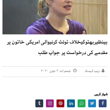
بینظیربھٹوکیخلاف ٹوئٹ کرنیوالی امریکی خاتون پر
مقدمے کی درخواست پر جواب طلب
ویب ڈیسک
جمعرات, ۴ جون ۲۰۲۰
شیئر کریں