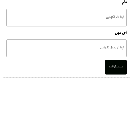
نام
ای میل
سبسکرائب