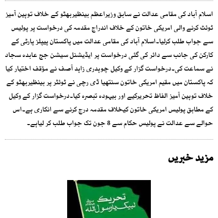
اسلام آباد کی مقامی عدالت نے سابق وزیراعظم بینظیربھٹو کے خلاف توہین آمیز
ٹوئٹ کرنے والی امریکی خاتون کے خلاف اندراج مقدمہ کی درخواست پر پولیس
سے جواب طلب کرلیا۔اسلام آباد کی مقامی عدالت میں پاکستان پیپلز پارٹی کے
کارکن کی جانب سے دائر کی گئی درخواست پر ایڈیشنل سیشن جج عابدہ سجاد
نے سماعت کی۔درخواست گزار کے وکیل چوہدری زاہد آصف نے مؤقف اختیار کیا
کہ پاکستان میں مقیم امریکی خاتون سنتھیا ڈی رچی نے ٹوئٹر پر بینظیربھٹو کے
خلاف توہین آمیز الفاظ تحریرکیے اور بیہودہ تبصرہ کیا۔درخواست گزار کے وکیل
کے مطابق پولیس امریکی خاتون کیخلاف مقدمہ درج کرنے سے انکاری ہے۔اس
حوالے سے عدالت نے پولیس حکام سے 8 جون تک جواب طلب کر لیاہے۔
مزید خبریں