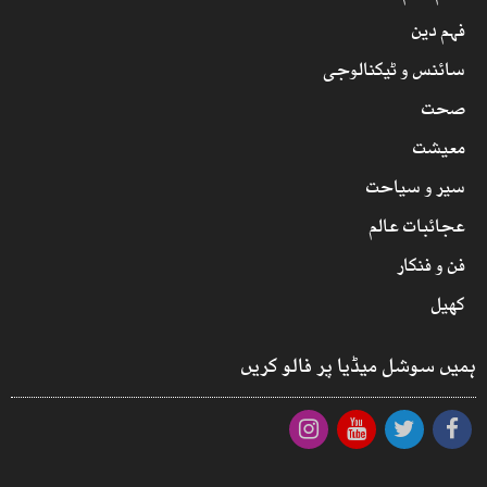
فہم دین
سائنس و ٹیکنالوجی
صحت
معیشت
سیر و سیاحت
عجائبات عالم
فن و فنکار
کھیل
ہمیں سوشل میڈیا پر فالو کریں