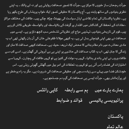
جرأت رجحان ساز خبروں کا مرکز ہے۔جرأت کا تصورِ صحافت روایتی ہے اور نہ لے پالک ۔ یہ اپنی
نظری بنیادوں کے ساتھ پابند ہے۔ آج پاکستان کا حقیقی تصور ایک خوابِ پریشاں کی طرح بکھر رہا
ہے۔ نظریۂ پاکستان کے تمام تقاضے ارذل سیاست کی بھینٹ چڑھ چکے ہیں۔ طاقت کے مختلف مراکز
، مفادات کے تحفظ کی کشاکش میں اقتدار پر گرفت کے بلاواسطہ اور بالواسطہ طریقے تلاش کررہے
ہیں۔قوم کی تاریخی بنیادیں، تہذیبی مزاج اور نظریاتی تشخص سب کچھ داؤ پر ہے۔ ایسے میں
صحافت نے بھی اپنی قینچلی بدل لی ہے۔ یہ کبھی مولانا ظفرعلی خان کی آن بان رکھتی تھی اب یہ
مادی معاشرے میں نام مقام بنانے کا محض ایک ذریعہ ،حیلہ ہے۔صحافت کبھی صداقت کا متن اور
زندگی کا جتن تھی، اب یہ کتاب صداقت کے حاشیے پر اپنی ہی بے آبروئی کی گھٹن ہے۔ اسے کب سے
طاقت وروں نے اپنی باندی بنالیا۔ کہیں یہ دولت کی کنیز ہے تو کہیں طاقت کی پچارن۔ کہیںا سے
اختیارات کی فضاء راس آتی ہے تو کہیں یہ تعلقات کی امر بیل میں گھٹتی گھِرتی رہتی ہے۔ اس
خودشکن فضا میں پہلے سے زیادہ سچی اور حقیقی صحافت کی ضرورت ہے۔ مگر یہ راہ پرخطر ہے
اور پرآزمائش بھی۔ جرأت ایسی ہی صحافت کی گرم دم جستجو ہے۔
ہمارے بارے میں
ہم سے رابطہ
کاپی رائٹس
پرائیویسی پالیسی
قوائد و ضوابط
پاکستان
عالم تمام