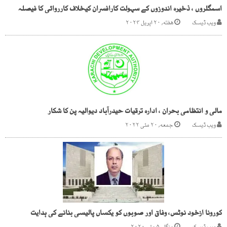
اسمگلروں ، ذخیرہ اندوزوں کے سہولت کارافسران کیخلاف کارروائی کا فیصلہ
ویب ڈیسک
هفته, ۲۰ اپریل ۲۰۲۴
مالی و انتظامی بحران ، ادارہ ترقیات حیدرآباد دیوالیہ پن کا شکار
ویب ڈیسک
جمعه, ۲۰ مئی ۲۰۲۲
کورونا ازخود نوٹس، وفاق اور صوبوں کو یکساں پالیسی بنانے کی ہدایت