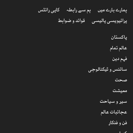
ہمارے بارے میں
ہم سے رابطہ
کاپی رائٹس
پرائیویسی پالیسی
قوائد و ضوابط
پاکستان
عالم تمام
فہم دین
سائنس و ٹیکنالوجی
صحت
معیشت
سیر و سیاحت
عجائبات عالم
فن و فنکار