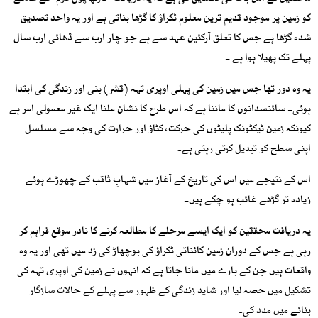
کو زمین پر موجود قدیم ترین معلوم ٹکراؤ کا گڑھا بناتی ہے اور یہ واحد تصدیق
شدہ گڑھا ہے جس کا تعلق آرکئین عہد سے ہے جو چار ارب سے ڈھائی ارب سال
پہلے تک پھیلا ہوا ہے ۔
یہ وہ دور تھا جس میں زمین کی پہلی اوپری تہہ (قشر) بنی اور زندگی کی ابتدا
ہوئی۔ سائنسدانوں کا ماننا ہے کہ اس طرح کا نشان ملنا ایک غیر معمولی امر ہے
کیونکہ زمین ٹیکٹونک پلیٹوں کی حرکت، کٹاؤ اور حرارت کی وجہ سے مسلسل
اپنی سطح کو تبدیل کرتی رہتی ہے۔
اس کے نتیجے میں اس کی تاریخ کے آغاز میں شہابِ ثاقب کے چھوڑے ہوئے
زیادہ تر گڑھے غائب ہو چکے ہیں۔
یہ دریافت محققین کو ایک ایسے مرحلے کا مطالعہ کرنے کا نادر موقع فراہم کر
رہی ہے جس کے دوران زمین کائناتی ٹکراؤ کی بوچھاڑ کی زد میں تھی اور یہ وہ
واقعات ہیں جن کے بارے میں مانا جاتا ہے کہ انہوں نے زمین کی اوپری تہہ کی
تشکیل میں حصہ لیا اور شاید زندگی کے ظہور سے پہلے کے حالات سازگار
بنانے میں مدد کی۔