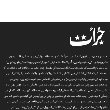
جرأت رجحان ساز خبروں کا مرکز ہے۔جرأت کا تصورِ صحافت روایتی ہے اور نہ لے پالک ۔ یہ اپنی
نظری بنیادوں کے ساتھ پابند ہے۔ آج پاکستان کا حقیقی تصور ایک خوابِ پریشاں کی طرح بکھر رہا
ہے۔ نظریۂ پاکستان کے تمام تقاضے ارذل سیاست کی بھینٹ چڑھ چکے ہیں۔ طاقت کے مختلف مراکز
، مفادات کے تحفظ کی کشاکش میں اقتدار پر گرفت کے بلاواسطہ اور بالواسطہ طریقے تلاش کررہے
ہیں۔قوم کی تاریخی بنیادیں، تہذیبی مزاج اور نظریاتی تشخص سب کچھ داؤ پر ہے۔ ایسے میں
صحافت نے بھی اپنی قینچلی بدل لی ہے۔ یہ کبھی مولانا ظفرعلی خان کی آن بان رکھتی تھی اب یہ
مادی معاشرے میں نام مقام بنانے کا محض ایک ذریعہ ،حیلہ ہے۔صحافت کبھی صداقت کا متن اور
زندگی کا جتن تھی، اب یہ کتاب صداقت کے حاشیے پر اپنی ہی بے آبروئی کی گھٹن ہے۔ اسے کب سے
طاقت وروں نے اپنی باندی بنالیا۔ کہیں یہ دولت کی کنیز ہے تو کہیں طاقت کی پچارن۔ کہیںا سے
اختیارات کی فضاء راس آتی ہے تو کہیں یہ تعلقات کی امر بیل میں گھٹتی گھِرتی رہتی ہے۔ اس