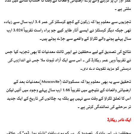
عمر اور ان پر گزرنے والے بڑے ارضیاتی واقعات کے وقت کا حساب لگانے میں مدد
ملتی ہے ۔
تجزیوں سے معلوم ہوا کہ زرکون کے کچھ کرسٹلز کی عمر 3.4 ارب سال سے زیادہ
تھی جبکہ دیگر کرسٹلز نے ایسے آثار ظاہر کیے جو براہ راست تقریباً 3.024 ارب
سال پہلے ہونے والے ٹکراؤ کے واقعے سے جڑے ہوئے ہیں۔
نتائج کی تصدیق کے لیے محققین نے ایپی ٹائٹ معدنیات کا بھی تجزیہ کیا جس
نے تقریباً وہی عمر ریکارڈ کی ۔ اس سے ایک آزاد ثبوت ملا جس نے اندازوں کی
درستی کو مزید تقویت دے دی۔
تحقیق سے یہ بھی معلوم ہوا کہ مسکووائٹ (Muscovite)معدنیات بعد کے
ارضیاتی واقعات کے نتیجے میں تقریباً 1.66 ارب سال پہلے وجود میں آئیں لیکن
اس کا تعلق ٹکراؤ کے وقت سے نہیں ہے بلکہ یہ چٹانوں کی تاریخ کے ایک جدید
تر مرحلے کی نمائندگی کرتی ہے ۔
ایک نادر ریکارڈ
محققین نے اس بات کی تصدیق کی ہے کہ یہ دریافت "نارتھ پول ڈوم” کے علاقے