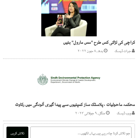
کراچی کی لڑکی کس طرح ''مس مارول'' بنیں
جرات ڈیسک
بدھ, ۸ جون ۲۰۲۲
محکمہ ماحولیات ، پلاسٹک ساز کمپنیوں سے پیدا گیری آلودگی میں رکاوٹ
ویب ڈیسک
منگل, ۹ جولائی ۲۰۲۴
تلاش کریں