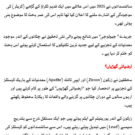
سائنسدانوں نے 2025 میں اس علاقے میں ایک قدیم ٹکراؤ کے گڑھے (کریٹر) کی
موجودگی کے اشارے ملنے کا اعلان کیا تھا تاہم اس کی عمر بحث کا موضوع بنی
ہوئی تھی۔
جریدے ’’ جیولوجی‘‘ میں شائع ہونے والی نئی تحقیق نے چٹانوں کے اندر موجود
معدنیات کے تجزیے کے لیے جدید ترین تکنیکوں کا استعمال کرتے ہوئے اس بحث
کو ختم کر دیا ہے ۔
ارضیاتی گھڑیاں؟
محققین نے زرکون (Zircon) اور ایپی ٹائٹ (Apatite) معدنیات کے باریک کرسٹلز
کے تجزیے پر انحصار کیا جو "ارضیاتی گھڑیوں” کے طور پر کام کرتے ہیں اور
اربوں سالوں کے دوران چٹانوں پر گزرنے والے واقعات کا ریکارڈ محفوظ رکھتے
ہیں۔
زرکون کے اندر یورینیئم کے ایٹم ہوتے ہیں جو ایک مستقل شرح سے بتدریج
سیسے (Lead) میں تبدیل ہوتے رہتے ہیں۔ اس سے سائنسدانوں کو کرسٹلز کی