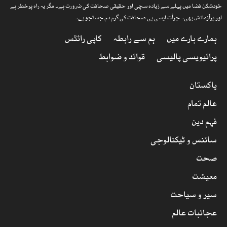
خودشکن فضا میں پہلے سے زیادہ سچی اور حقیقی صحافت کی ضرورت ہے۔ مگر یہ راہ پرخطر ہے
اور پرآزمائش بھی۔ جرأت ایسی ہی صحافت کی گرم دم جستجو ہے۔
ہمارے بارے میں
ہم سے رابطہ
کاپی رائٹس
پرائیویسی پالیسی
قوائد و ضوابط
پاکستان
عالم تمام
فہم دین
سائنس و ٹیکنالوجی
صحت
معیشت
سیر و سیاحت
عجائبات عالم