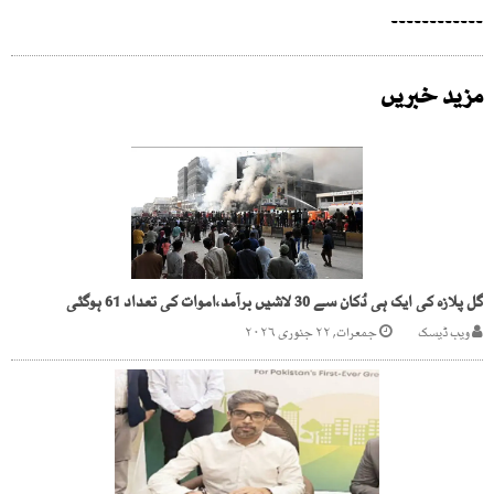
۔۔۔۔۔۔۔۔۔۔۔۔
مزید خبریں
گل پلازہ کی ایک ہی دُکان سے 30 لاشیں برآمد،اموات کی تعداد 61 ہوگئی
ویب ڈیسک
جمعرات, ۲۲ جنوری ۲۰۲۶