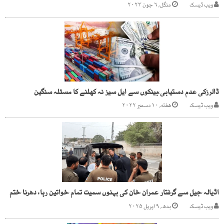
ویب ڈیسک
منگل, ۶ جون ۲۰۲۳
ڈالرزکی عدم دستیابی،بینکوں سے ایل سیز نہ کھلنے کا مسئلہ سنگین
ویب ڈیسک
هفته, ۱۰ دسمبر ۲۰۲۲
اڈیالہ جیل سے گرفتار عمران خان کی بہنوں سمیت تمام خواتین رہا، دھرنا ختم
ویب ڈیسک
بدھ, ۹ اپریل ۲۰۲۵