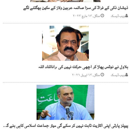
ذیشان ذکی کے فراڈ کی سزا صائمہ عربین ولاز کے مکین بھگتنے لگے
ویب ڈیسک
منگل, ۱۴ مارچ ۲۰۲۳
بلاول نے نوٹس پھاڑ کر اچھی حرکت نہیں کی ،راناثناء اللہ
ویب ڈیسک
منگل, ۱۳ اپریل ۲۰۲۱
پیپلز پارٹی اپنی اکثریت ثابت نہیں کر سکے گی میئر جماعت اسلامی کاہی بنے گا حافظ نعیم الرحمن