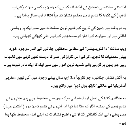
ایک نئی سائنسی تحقیق نے انکشاف کیا ہے کہ زمین پر کسی نیزے (شہابِ
ثاقب) کے ٹکراؤ کا قدیم ترین معلوم نشان تقریباً 3.024 ارب سال پرانا ہے ۔
یہ دریافت ہے زمین کی تاریخ کے قدیم ترین صفحات میں سے ایک پر روشنی
ڈالتی ہے اور سیارے کے آغاز کو سمجھنے کے لیے نئی کھڑکی کھولتی ہے۔
ویب سائٹ "دا کنورسیشن” کے مطابق محققین چٹانوں کے اندر موجود خورد
بینی معدنیات کا تجزیہ کر کے اس ٹکراؤ کی عمر کا درست تعین کرنے میں کامیاب
رہے جو زمین پر گزرنے والے شدید ترین ادوار میں سے ایک کا ایک نادر ثبوت ہے ۔
یہ آتش فشاں چٹانیں، جو تقریباً 3.5 ارب سال پہلے وجود میں آئی تھیں، مغربی
آسٹریلیا کے علاقے”نارتھ پول ڈوم” میں واقع ہیں۔
یہ چٹانیں کٹاؤ کے عمل اور ارضیاتی سرگرمیوں سے محفوظ رہی ہیں جنہوں نے
قدیم زمین کے بیشتر آثار کو مٹا دیا تھا اور انہوں نے قدیم ترین دور (آرکئین عہد)
میں ہونے والے ایک کائناتی ٹکراؤ کے واضح نشانات کو اپنے اندر محفوظ رکھا ہوا
ہے ۔