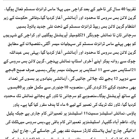
تقریبا 40 سال کی تاخیر کے بعد کراچی میں پہلا ماس ٹرانزٹ سسٹم فعال ہوگیا،
گرین لائن بس سروس کا محدود اور آزمائشی آغاز کردیا گیا۔وفاقی حکومت کے زیر
انتظام گرین لائن بس ریپڈ ٹرانزٹ سسٹم کے تحت نئی جدید ہائبرڈ بسیں
سرجانی ٹان تا نمائش چورنگی 21کلومیٹر آپریشنل ہوگئیں اور کراچی کے شہریوں
کو بھی پہلے ماس ٹرانزٹ سسٹم کی سہولیات میسر آگئی۔تفصیلات کے مطابق
گرین لائن بس سروس کا محدود اور آزمائشی آغاز کردیا گیا، پہلی بس عبداللہ
چوک سے روانہ ہوکر اپنے آخری اسٹاپ نمائش پہنچی، گرین لائن بس سروس کے
21اسٹاپس میں سے 11 اسٹاپس پر سہولت میسر ہوگی۔بسیں صرف صبح 8بجے
سے دوپہر 12 بجے تک چلائی جائیں گی، آزمائشی بنیادوں پر بسوں کی تعداد
بھی محدود کرکے 25 کردی گئی، منصوبہ 10جنوری سے مکمل طور پر80بسوں
کے ساتھ آپریشنل ہوگا۔منصوبے کو سرجانی تا ٹاور کے بجائے نمائش تک محدود
کردیا گیا، ٹاور تک ٹریک کی تعمیر کے لیے 6 ماہ کا ہدف مقرر کیا گیا ہے۔ پاور
ہاؤس، نمائش اسٹیشز سمیت11 اسٹیشنز پر تعمیراتی کام جاری ہے جبکہ پٹیل
پاڑہ، ناظم آباد،گلبہار اسٹیشنزپر تعمیراتی کام باقی ہے۔بس سروس میںٹکٹ کی
ادائیگی چارج ایبل پلاسٹک کارڈز سمیت نقد بھی کی جاسکے گی، چارج ایبل