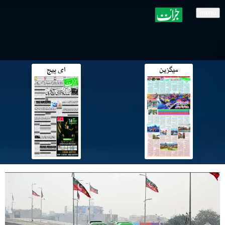
menu
میگزین
ای پیج