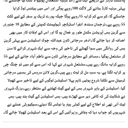
پلاسٹک کارڈز کے ذریعے ایک سے زائد مرتبہ استعمال ہونیوالا ٹکٹ لیا جاسکے گا،
پہلی مرتبہ کارڈ بنانے کی لاگت 100روپے ہوگی اور اس میں بیلنس لوڈ کرایا
جاسکے گا، کم سے کم کرایہ 15روپے ہوگا جبکہ پورے ٹریک پر سفر کے لیے ٹکٹ
55 روپے ہے۔ترجمان سندھ انفرا اسٹرکچر ڈیولپمنٹ کمپنی کے مطابق 10 جنوری
سے گرین بس آپریشن مکمل طور پر فعال ہو گا اور اس کے اوقاتِ کار میں بھی
اضافہ کر دیا جائے گا۔ادھر سرجانی ٹاون عبداللہ چوک اسٹیشن سے پہلی گرین
بس کی روانگی میں سوا گھنٹے کی تاخیر کی وجہ سے ایک شہری کرائے کا سن
کر مشتعل ہوگیا ۔مسافر کے مطابق سرجانی ٹاون سے ناظم آباد جانے کے لیے 55
روپے کرایہ مانگ رہے ہیں۔مشتعل شہری نے کہا کہ اس سے کم میں تو چنگ چی
پر کرایہ لگتا ہے، یہ سب مل کر لوٹ رہے ہیں۔گرین لائن سروس کی بسیں سرجانی
ٹرمینل سے نکلنا شروع ہوئیں تاہم پہلا اسٹیشن لوگوں کے لیے تاخیر سے کھولا
گیا، اسٹیشن کے باہر شہری بس کے لیے گیٹ کھلنے کے منتظر رہے۔بزرگ شہری
نے شکایت کی کہ کافی دیر سے کھڑے ہیں، بس اسٹیشن کے گیٹ بند ہیں، بس
لیٹ آنی تھی تو اطلاع کے لیے کوئی بینر یا نوٹس لگا دیتے۔سیکیورٹی عملے نے
شہریوں کو جواب دیا کہ وفاقی وزیرآئیں گے اس کے بعد اسٹیشن کھولا جائے گا۔