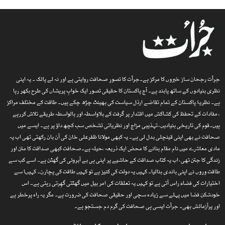
جرأت رجحان ساز خبروں کا مرکز ہے۔جرأت کا تصورِ صحافت روایتی ہے اور نہ لے پالک ۔ یہ اپنی
نظری بنیادوں کے ساتھ پابند ہے۔ آج پاکستان کا حقیقی تصور ایک خوابِ پریشاں کی طرح بکھر رہا
ہے۔ نظریۂ پاکستان کے تمام تقاضے ارذل سیاست کی بھینٹ چڑھ چکے ہیں۔ طاقت کے مختلف مراکز
، مفادات کے تحفظ کی کشاکش میں اقتدار پر گرفت کے بلاواسطہ اور بالواسطہ طریقے تلاش کررہے
ہیں۔قوم کی تاریخی بنیادیں، تہذیبی مزاج اور نظریاتی تشخص سب کچھ داؤ پر ہے۔ ایسے میں
صحافت نے بھی اپنی قینچلی بدل لی ہے۔ یہ کبھی مولانا ظفرعلی خان کی آن بان رکھتی تھی اب یہ
مادی معاشرے میں نام مقام بنانے کا محض ایک ذریعہ ،حیلہ ہے۔صحافت کبھی صداقت کا متن اور
زندگی کا جتن تھی، اب یہ کتاب صداقت کے حاشیے پر اپنی ہی بے آبروئی کی گھٹن ہے۔ اسے کب سے
طاقت وروں نے اپنی باندی بنالیا۔ کہیں یہ دولت کی کنیز ہے تو کہیں طاقت کی پچارن۔ کہیںا سے
اختیارات کی فضاء راس آتی ہے تو کہیں یہ تعلقات کی امر بیل میں گھٹتی گھِرتی رہتی ہے۔ اس
خودشکن فضا میں پہلے سے زیادہ سچی اور حقیقی صحافت کی ضرورت ہے۔ مگر یہ راہ پرخطر ہے
اور پرآزمائش بھی۔ جرأت ایسی ہی صحافت کی گرم دم جستجو ہے۔