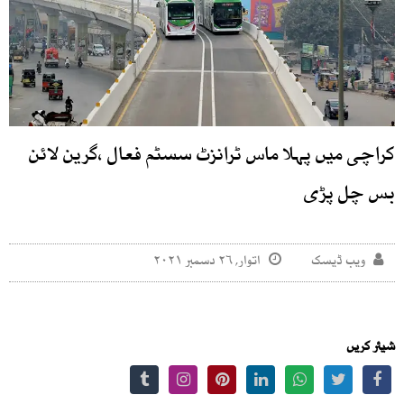
کراچی میں پہلا ماس ٹرانزٹ سسٹم فعال ،گرین لائن
بس چل پڑی
ویب ڈیسک
اتوار, ۲۶ دسمبر ۲۰۲۱
شیئر کریں