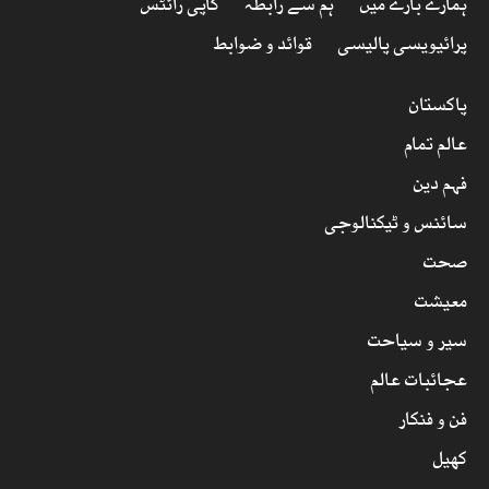
ہمارے بارے میں
ہم سے رابطہ
کاپی رائٹس
پرائیویسی پالیسی
قوائد و ضوابط
پاکستان
عالم تمام
فہم دین
سائنس و ٹیکنالوجی
صحت
معیشت
سیر و سیاحت
عجائبات عالم
فن و فنکار
کھیل