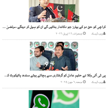
کراچی کو حق دو کے بینرز جو دکاندار بنائیں گے ان کو سِیل کر دینگے، مرتضیٰ وہاب
ویب ڈیسک
جمعرات, ۱۶ اپریل ۲۰۲۶
پی ٹی آئی وکلا نے حلیم عادل کو گرفتاری سے بچاتے ہوئے سندھ ہائیکورٹ کے احاطے میں پہنچایا
ویب ڈیسک
جمعه, ۶ جون ۲۰۲۵