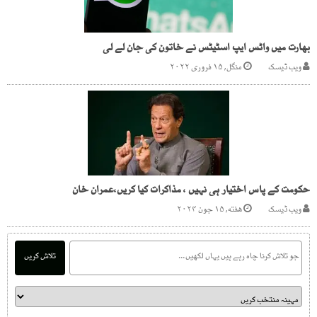
بھارت میں واٹس ایپ اسٹیٹس نے خاتون کی جان لے لی
ویب ڈیسک
منگل, ۱۵ فروری ۲۰۲۲
حکومت کے پاس اختیار ہی نہیں ، مذاکرات کیا کریں،عمران خان
ویب ڈیسک
هفته, ۱۵ جون ۲۰۲۴
تلاش کریں