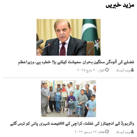
مزید خبریں
فضلے کی آلودگی سنگین بحران ،معیشت کیلئے بڑا خطرہ ہے، وزیراعظم
ویب ڈیسک
اتوار, ۳۰ مارچ ۲۰۲۵
واٹربورڈ کے انجینئرز کی غفلت، کراچی کے 60فیصد شہری پانی کو ترس گئے
ویب ڈیسک
هفته, ۱۴ دسمبر ۲۰۲۴