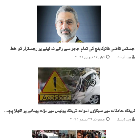
جسٹس قاضی فائزکابنچ کی تمام ججز سے رائے نہ لینے پر رجسٹرار کو خط
ویب ڈیسک
اتوار, ۱۴ فروری ۲۰۲۱
ٹریفک حادثات میں سیکڑوں اموات، ٹریفک پولیس میں بڑے پیمانے پر اکھاڑ پچھاڑ
ویب ڈیسک
جمعرات, ۲۶ دسمبر ۲۰۲۴