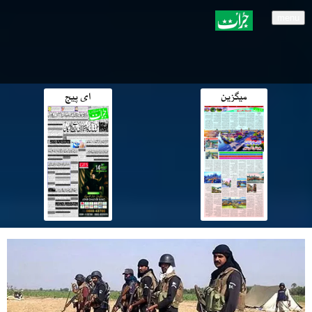
menu
میگزین
ای پیج