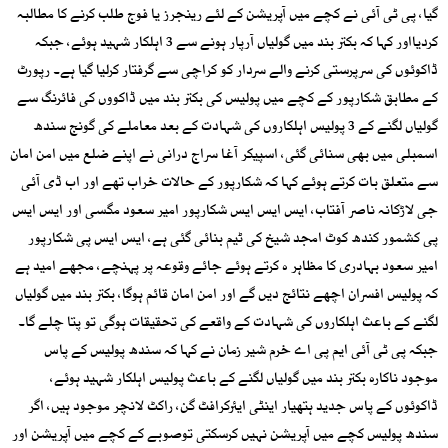
گیا، پی ٹی آئی نے کچے میں آپریشن کے لئے رینجرز یا فوج طلب کرنے کا مطالبہ
کردیااور کہا کہ بکتر بند میں گولیاں آرپار ہونے سے 3 اہلکار شہید ہوئے، جبکہ
ڈاکوئوں کی سرپرستی کرنے والے سردار کو کراچی سے گرفتار کرلیا گیا ہے۔ رپورٹ
کے مطابق شکارپور کے کچے میں پولیس کی بکتر بند میں ڈاکووں کی فائرنگ سے
گولیاں لگنے کے 3 پولیس اہلکاروں کی شہادت کے بعد معاملے کی گونج سندھ
اسمبلی میں بھی سنائی گئی، اسپیکر آغا سراج درانی نے اپنے ضلع میں امن امان
سے متعلق بات کرتے ہوئے کہا کہ شکارپور کے حالات خراب تھے اور اب ڈی آئی
جی لاڑکانہ ناصر آفتاب، ایس ایس ایس شکارپور امیر سعود مگسی اور ایس ایس
پی کشمور کندھ کوٹ امجد شیخ کی ٹیم بنائی گئی ہے، ایس ایس پی شکارپور
امیر سعود بہادری کا مظاہر ہ کرتے ہوئے جائے وقوعہ پر پہنچے، مجھے امید ہے
کہ پولیس افسران اچھے نتائج دیں گے اور امن امان قائم ہوگا، بکتر بند میں گولیاں
لگنے کے باعث اہلکاروں کی شہادت کے واقعے کی تحقیقات ہوگی تو پتا چلے گا۔
جبکہ پی ٹی آئی ایم پی اے خرم شیر زمان نے کہا کہ سندھ پولیس کے پاس
موجود ناکارہ بکتر بند میں گولیاں لگنے کے باعث پولیس اہلکار شہید ہوئے،
ڈاکوئوں کے پاس جدید ہتھیار اینٹی ایئرکرافٹ گن، راکٹ لانچر موجود ہیں، اگر
سندھ پولیس کچے میں آپریشن نہیں کرسکتی توصوبے کے کچے میں آپریشن اور