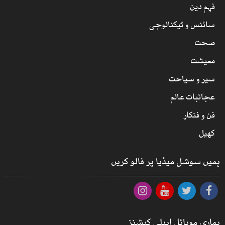
فہم دین
سائنس و ٹیکنالوجی
صحت
معیشت
سیر و سیاحت
عجائبات عالم
فن و فنکار
کھیل
ہمیں سوشل میڈیا پر فالو کریں
ہماری موبائل ایپلی کیشنز