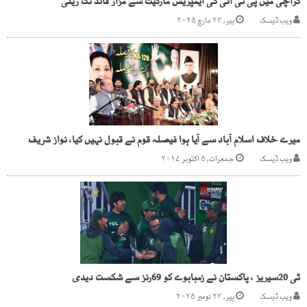
کراچی میں پی ٹی آئی کی ایمپریس مارکیٹ سے مزار قائد تک ریلی
ویب ڈیسک
پیر, ۲۴ مارچ ۲۰۲۵
میرے خلاف اسلام آباد سے آیا ہوا فیصلہ قوم نے قبول نہیں کیا، نواز شریف
ویب ڈیسک
جمعرات, ۵ اکتوبر ۲۰۱۷
ٹی 20سیریز ، پاکستان نے زمبابوے کو 69رنز سے شکست دیدی
ویب ڈیسک
پیر, ۲۴ نومبر ۲۰۲۵