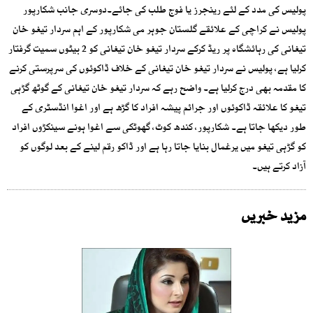
پولیس کی مدد کے لئے رینجرز یا فوج طلب کی جائے۔دوسری جانب شکارپور
پولیس نے کراچی کے علائقے گلستان جوہر می شکارپور کے اہم سردار تیغو خان
تیغانی کی رہائشگاہ پر ریڈ کرکے سردار تیغو خان تیغانی کو 2 بیٹوں سمیت گرفتار
کرلیا ہے، پولیس نے سردار تیغو خان تیغانی کے خلاف ڈاکوئوں کی سرپرستی کرنے
کا مقدمہ بھی درج کرلیا ہے۔ واضح رہے کہ سردار تیغو خان تیغانی کے گوٹھ گڑہی
تیغو کا علائقہ ڈاکوئوں اور جرائم پیشہ افراد کا گڑھ ہے اور اغوا انڈسٹری کے
طور دیکھا جاتا ہے۔ شکارپور، کندھ کوٹ، گھوٹکی سے اغوا ہونے سینکڑوں افراد
کو گڑہی تیغو میں یرغمال بنایا جاتا رہا ہے اور ڈاکو رقم لینے کے بعد لوگوں کو
آزاد کرتے ہیں۔
مزید خبریں