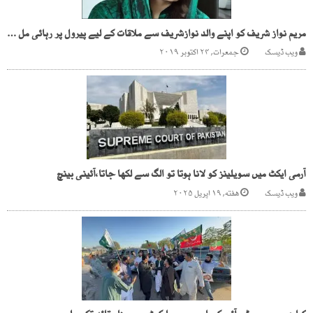
مریم نواز شریف کو اپنے والد نوازشریف سے ملاقات کے لیے پیرول پر رہائی مل گئی
ویب ڈیسک
جمعرات, ۲۴ اکتوبر ۲۰۱۹
آرمی ایکٹ میں سویلینز کو لانا ہوتا تو الگ سے لکھا جاتا،آئینی بینچ
ویب ڈیسک
هفته, ۱۹ اپریل ۲۰۲۵