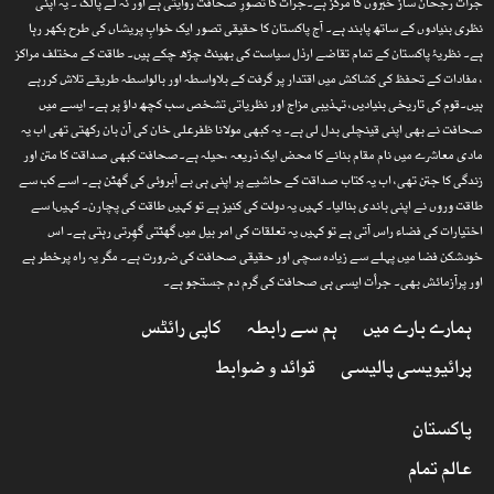
جرأت رجحان ساز خبروں کا مرکز ہے۔جرأت کا تصورِ صحافت روایتی ہے اور نہ لے پالک ۔ یہ اپنی
نظری بنیادوں کے ساتھ پابند ہے۔ آج پاکستان کا حقیقی تصور ایک خوابِ پریشاں کی طرح بکھر رہا
ہے۔ نظریۂ پاکستان کے تمام تقاضے ارذل سیاست کی بھینٹ چڑھ چکے ہیں۔ طاقت کے مختلف مراکز
، مفادات کے تحفظ کی کشاکش میں اقتدار پر گرفت کے بلاواسطہ اور بالواسطہ طریقے تلاش کررہے
ہیں۔قوم کی تاریخی بنیادیں، تہذیبی مزاج اور نظریاتی تشخص سب کچھ داؤ پر ہے۔ ایسے میں
صحافت نے بھی اپنی قینچلی بدل لی ہے۔ یہ کبھی مولانا ظفرعلی خان کی آن بان رکھتی تھی اب یہ
مادی معاشرے میں نام مقام بنانے کا محض ایک ذریعہ ،حیلہ ہے۔صحافت کبھی صداقت کا متن اور
زندگی کا جتن تھی، اب یہ کتاب صداقت کے حاشیے پر اپنی ہی بے آبروئی کی گھٹن ہے۔ اسے کب سے
طاقت وروں نے اپنی باندی بنالیا۔ کہیں یہ دولت کی کنیز ہے تو کہیں طاقت کی پچارن۔ کہیںا سے
اختیارات کی فضاء راس آتی ہے تو کہیں یہ تعلقات کی امر بیل میں گھٹتی گھِرتی رہتی ہے۔ اس
خودشکن فضا میں پہلے سے زیادہ سچی اور حقیقی صحافت کی ضرورت ہے۔ مگر یہ راہ پرخطر ہے
اور پرآزمائش بھی۔ جرأت ایسی ہی صحافت کی گرم دم جستجو ہے۔
ہمارے بارے میں
ہم سے رابطہ
کاپی رائٹس
پرائیویسی پالیسی
قوائد و ضوابط
پاکستان
عالم تمام