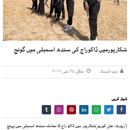
شکارپورمیں ڈاکوراج کی سندھ اسمبلی میں گونج
ویب ڈیسک
منگل, ۲۵ مئی ۲۰۲۱
شیئر کریں
(رپورٹ: علی کیریو)شکارپور میں ڈاکو راج کا معاملہ سندھ اسمبلی میں پہنچ