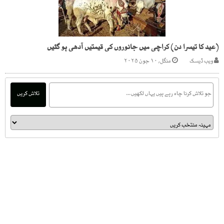
(عید کا تیسرا دن) کراچی میں جانوروں کی قیمتیں آدھی ہو گئیں
ویب ڈیسک
منگل, ۱۰ جون ۲۰۲۵
تلاش کریں