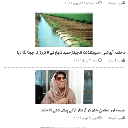
ویب ڈیسک
جمعرات, ۲۵ فروری ۲۰۲۱
محکمہ آبپاشی ، سپرنٹنڈنٹ انجینئرحمید شیخ نے 8 کروڑ کا چونا لگا دیا
ویب ڈیسک
بدھ, ۳ اپریل ۲۰۲۴
علیمہ اور عظمیٰ خان کو گرفتار کرکے پیش کرنے کا حکم
ویب ڈیسک
اتوار, ۹ نومبر ۲۰۲۵