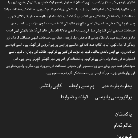
نظری بنیادوں کے ساتھ پابند ہے۔ آج پاکستان کا حقیقی تصور ایک خوابِ پریشاں کی طرح بکھر رہا
ہے۔ نظریۂ پاکستان کے تمام تقاضے ارذل سیاست کی بھینٹ چڑھ چکے ہیں۔ طاقت کے مختلف مراکز
، مفادات کے تحفظ کی کشاکش میں اقتدار پر گرفت کے بلاواسطہ اور بالواسطہ طریقے تلاش کررہے
ہیں۔قوم کی تاریخی بنیادیں، تہذیبی مزاج اور نظریاتی تشخص سب کچھ داؤ پر ہے۔ ایسے میں
صحافت نے بھی اپنی قینچلی بدل لی ہے۔ یہ کبھی مولانا ظفرعلی خان کی آن بان رکھتی تھی اب یہ
مادی معاشرے میں نام مقام بنانے کا محض ایک ذریعہ ،حیلہ ہے۔صحافت کبھی صداقت کا متن اور
زندگی کا جتن تھی، اب یہ کتاب صداقت کے حاشیے پر اپنی ہی بے آبروئی کی گھٹن ہے۔ اسے کب سے
طاقت وروں نے اپنی باندی بنالیا۔ کہیں یہ دولت کی کنیز ہے تو کہیں طاقت کی پچارن۔ کہیںا سے
اختیارات کی فضاء راس آتی ہے تو کہیں یہ تعلقات کی امر بیل میں گھٹتی گھِرتی رہتی ہے۔ اس
خودشکن فضا میں پہلے سے زیادہ سچی اور حقیقی صحافت کی ضرورت ہے۔ مگر یہ راہ پرخطر ہے
اور پرآزمائش بھی۔ جرأت ایسی ہی صحافت کی گرم دم جستجو ہے۔
ہمارے بارے میں
ہم سے رابطہ
کاپی رائٹس
پرائیویسی پالیسی
قوائد و ضوابط
پاکستان
عالم تمام
فہم دین