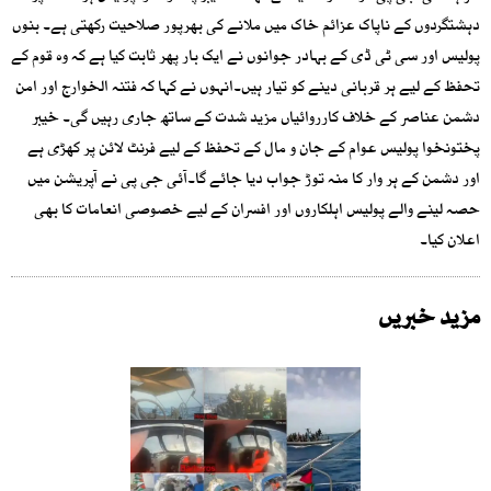
دہشتگردوں کے ناپاک عزائم خاک میں ملانے کی بھرپور صلاحیت رکھتی ہے۔ بنوں
پولیس اور سی ٹی ڈی کے بہادر جوانوں نے ایک بار پھر ثابت کیا ہے کہ وہ قوم کے
تحفظ کے لیے ہر قربانی دینے کو تیار ہیں۔انہوں نے کہا کہ فتنہ الخوارج اور امن
دشمن عناصر کے خلاف کارروائیاں مزید شدت کے ساتھ جاری رہیں گی۔ خیبر
پختونخوا پولیس عوام کے جان و مال کے تحفظ کے لیے فرنٹ لائن پر کھڑی ہے
اور دشمن کے ہر وار کا منہ توڑ جواب دیا جائے گا۔آئی جی پی نے آپریشن میں
حصہ لینے والے پولیس اہلکاروں اور افسران کے لیے خصوصی انعامات کا بھی
اعلان کیا۔
مزید خبریں