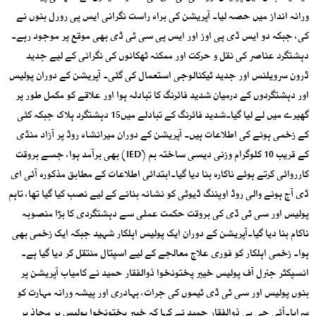
ورانہ انداز میں حصہ لیا۔ آپریشن کی براہ راست نگرانی ایس پی رورل بنوں نے
کی، جبکہ دو ایس ڈی پی اوز اور ایس پی سی ٹی ڈی بھی موقع پر موجود رہے۔
دہشتگرد عناصر کی نقل و حرکت اور ممکنہ ٹھکانوں کی نگرانی کے لیے جدید
ڈرون سرویلنس اور جدید ٹیکنالوجی استعمال کی گئی۔ آپریشن کے دوران پولیس
اور دہشتگردوں کے درمیان شدید فائرنگ کا تبادلہ ہوا اور علاقے کو مکمل طور پر
گھیرے میں لے لیا گیا۔شدید فائرنگ کے تبادلے میں15 دہشتگرد ہلاک جبکہ کئی
کے زخمی ہونے کی اطلاعات ہیں۔ آپریشن کے دوران میرانشاہ روڈ پر آزاد منڈی
کے قریب 10 کلوگرام وزنی دیسی ساختہ بم (IED) بھی برآمد ہوا، جسے بروقت
کارروائی کرتے ہوئے ناکارہ بنا دیا گیا۔ابتدائی اطلاعات کے مطابق مذکورہ آئی ای
ڈی آج ہونے والی روڈ اوپننگ ڈیوٹی کو نشانہ بنانے کے لیے نصب کیا گیا تھا، تاہم
پولیس اور سی ٹی ڈی کی بروقت حکمت عملی سے دہشتگردی کا بڑا منصوبہ
ناکام بنا دیا گیا۔آپریشن کے دوران ایک پولیس اہلکار شہید جبکہ ایک زخمی بھی
ہوا۔ زخمی اہلکار کو فوری علاج معالجے کے لیے اسپتال منتقل کر دیا گیا ہے۔
انسپکٹر جنرل آف پولیس خیبر پختونخوا ذوالفقار حمید نے کامیاب آپریشن پر
بنوں پولیس اور سی ٹی ڈی ٹیموں کی جرات، بہادری اور پیشہ ورانہ مہارت کو
سراہا۔آئی جی پی ذوالفقار حمید نے کہا کہ خیبر پختونخوا پولیس ہر محاذ پر