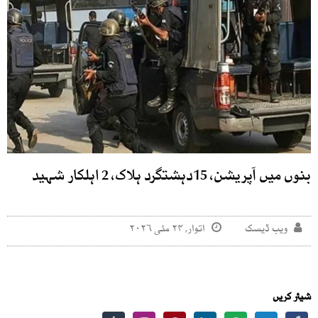
بنوں میں آپریشن، 15دہشتگرد ہلاک، 2 اہلکار شہید
ویب ڈیسک
اتوار, ۲۴ مئی ۲۰۲۶
شیئر کریں