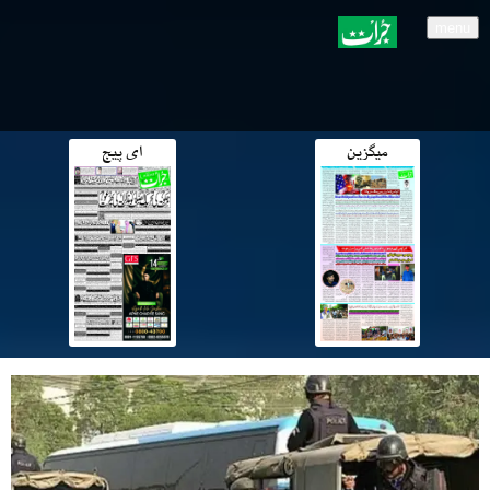
menu
میگزین
ای پیج