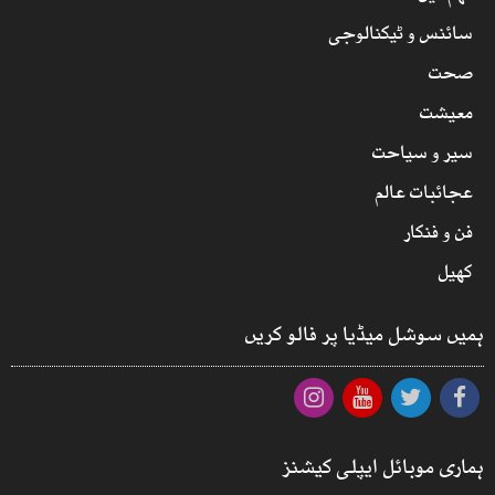
سائنس و ٹیکنالوجی
صحت
معیشت
سیر و سیاحت
عجائبات عالم
فن و فنکار
کھیل
ہمیں سوشل میڈیا پر فالو کریں
ہماری موبائل ایپلی کیشنز