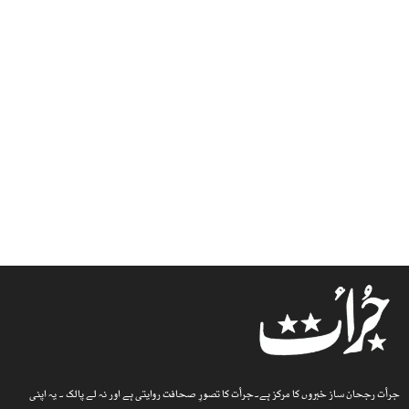
جرأت رجحان ساز خبروں کا مرکز ہے۔جرأت کا تصورِ صحافت روایتی ہے اور نہ لے پالک ۔ یہ اپنی