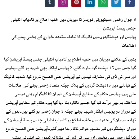
3 جوان زخمی ،سیکیورٹی فورسز کا میریان میں خفیہ اطلاع پر کامیاب انٹیلی
جنس بیسڈ آپریشن
پولیس اور دہشتگردوںمیں فائرنگ کا تبادلہ،متعدد خوارج کے زخمی ہونے کی
اطلاعات
بنوں کے علاقے میریان میں خفیہ اطلاع پر کامیاب انٹیلی جنس بیسڈ آپریشن کیا
گیا جس میں 15 دہشت گرد مارے گئے، 2 پولیس اہلکار بھی شہید ہو گئے۔پولیس
اور سی ٹی ڈی کی مشترکہ ٹیموں نے آپریشن علی الصبح شروع کیا، شدید فائرنگ
کے تبادلے میں 15دہشت گردوں کے ہلاک جبکہ متعدد زخمی ہونے کی اطلاعات
ملی ہیں۔پولیس حکام کے مطابق آپریشن کے دوران 10کلوگرام وزنی دیسی
ساختہ بم بھی برآمد کیا گیا جسے ناکارہ بنا دیا گیا ہے۔حکام کے مطابق آپریشن
کے دوران دو پولیس اہلکار شہید ہوئے جبکہ 3 جوان زخمی ہو گئے ہیں۔بنوں کے
تھانہ میریان کی حدود میں خفیہ اطلاع پر کامیاب انٹیلی جنس بیسڈ آپریشن کے
دوران دہشتگردوں کے مذموم عزائم ناکام بنا دیے گئے۔آپریشن علی الصبح شروع
کیا گیا، جس میں پولیس اور سی ٹی ڈی کی مشترکہ ٹیموں نے انتہائی پیشہ