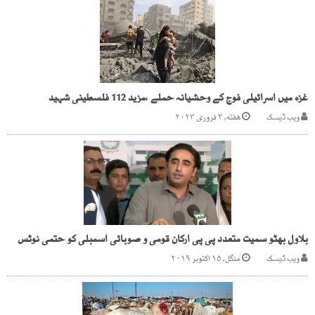
غزہ میں اسرائیلی فوج کے وحشیانہ حملے ،مزید 112 فلسطینی شہید
ویب ڈیسک
هفته, ۳ فروری ۲۰۲۴
بلاول بھٹو سمیت متعدد پی پی ارکان قومی و صوبائی اسمبلی کو حتمی نوٹس
ویب ڈیسک
منگل, ۱۵ اکتوبر ۲۰۱۹