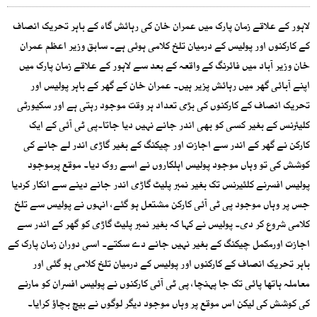
لاہور کے علاقے زمان پارک میں عمران خان کی رہائش گاہ کے باہر تحریک انصاف
کے کارکنوں اور پولیس کے درمیان تلخ کلامی ہوئی ہے۔ سابق وزیر اعظم عمران
خان وزیر آباد میں فائرنگ کے واقعہ کے بعد سے لاہور کے علاقے زمان پارک میں
اپنے آبائی گھر میں رہائش پزیر ہیں۔ عمران خان کے گھر کے باہر پولیس اور
تحریک انصاف کے کارکنوں کی بڑی تعداد ہر وقت موجود رہتی ہے اور سکیورٹی
کلیئرنس کے بغیر کسی کو بھی اندر جانے نہیں دیا جاتا۔پی ٹی آئی کے ایک
کارکن نے گھر کے اندر سے اجازت اور چیکنگ کے بغیر گاڑی اندر لے جانے کی
کوشش کی تو وہاں موجود پولیس اہلکاروں نے اسے روک دیا۔ موقع پرموجود
پولیس افسرنے کلئیرنس تک بغیر نمبر پلیٹ گاڑی اندر جانے دینے سے انکار کردیا
جس پر وہاں موجود پی ٹی آئی کارکن مشتعل ہو گئے، انہوں نے پولیس سے تلخ
کلامی شروع کر دی۔ پولیس نے کہا کہ بغیر نمبر پلیٹ گاڑی کو گھر کے اندر سے
اجازت اورمکمل چیکنگ کے بغیر نہیں جانے دے سکتے۔ اسی دوران زمان پارک کے
باہر تحریک انصاف کے کارکنوں اور پولیس کے درمیان تلخ کلامی ہو گئی اور
معاملہ ہاتھا پائی تک جا پہنچا، پی ٹی آئی کارکنوں نے پولیس افسران کو مارنے
کی کوشش کی لیکن اس موقع پر وہاں موجود دیگر لوگوں نے بیچ بچاؤ کرایا۔