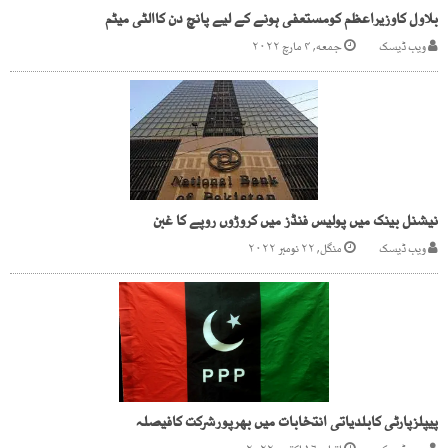
بلاول کاوزیراعظم کومستعفی ہونے کے لیے پانچ دن کاالٹی میٹم
ویب ڈیسک
جمعه, ۴ مارچ ۲۰۲۲
نیشنل بینک میں پولیس فنڈز میں کروڑوں روپے کا غبن
ویب ڈیسک
منگل, ۲۲ نومبر ۲۰۲۲
پیپلزپارٹی کابلدیاتی انتخابات میں بھرپورشرکت کافیصلہ