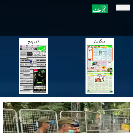
menu
میگزین
ای پیج