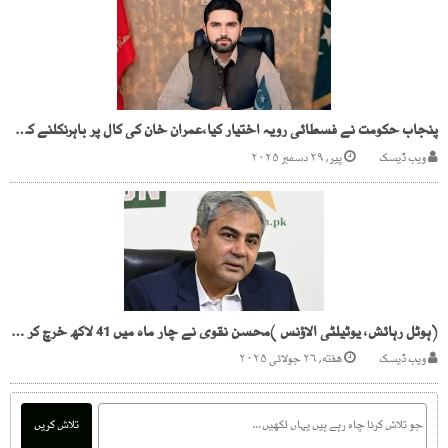
پنجاب حکومت نے فسطائی رویہ اختیار کیا،عمران خان کی کال پر باہرنکلنے کو تیار ہیں،سہیل آفریدی
ویب ڈیسک
پیر, ۲۹ دسمبر ۲۰۲۵
(ہوٹل رہائش، یوٹیلٹی الاؤنس )محسن نقوی نے چار ماہ میں 41 لاکھ خرچ کر ڈالے
ویب ڈیسک
هفته, ۲۶ جولائی ۲۰۲۵
تلاش کریں