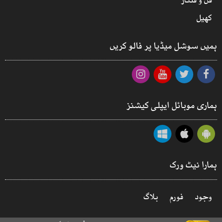
فن و فنکار
کھیل
ہمیں سوشل میڈیا پر فالو کریں
ہماری موبائل ایپلی کیشنز
ہمارا نیٹ ورک
وجود
فورم
بلاگ