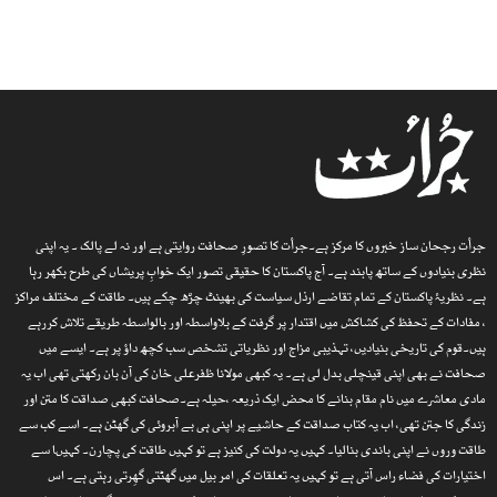
جرأت رجحان ساز خبروں کا مرکز ہے۔جرأت کا تصورِ صحافت روایتی ہے اور نہ لے پالک ۔ یہ اپنی
نظری بنیادوں کے ساتھ پابند ہے۔ آج پاکستان کا حقیقی تصور ایک خوابِ پریشاں کی طرح بکھر رہا
ہے۔ نظریۂ پاکستان کے تمام تقاضے ارذل سیاست کی بھینٹ چڑھ چکے ہیں۔ طاقت کے مختلف مراکز
، مفادات کے تحفظ کی کشاکش میں اقتدار پر گرفت کے بلاواسطہ اور بالواسطہ طریقے تلاش کررہے
ہیں۔قوم کی تاریخی بنیادیں، تہذیبی مزاج اور نظریاتی تشخص سب کچھ داؤ پر ہے۔ ایسے میں
صحافت نے بھی اپنی قینچلی بدل لی ہے۔ یہ کبھی مولانا ظفرعلی خان کی آن بان رکھتی تھی اب یہ
مادی معاشرے میں نام مقام بنانے کا محض ایک ذریعہ ،حیلہ ہے۔صحافت کبھی صداقت کا متن اور
زندگی کا جتن تھی، اب یہ کتاب صداقت کے حاشیے پر اپنی ہی بے آبروئی کی گھٹن ہے۔ اسے کب سے
طاقت وروں نے اپنی باندی بنالیا۔ کہیں یہ دولت کی کنیز ہے تو کہیں طاقت کی پچارن۔ کہیںا سے
اختیارات کی فضاء راس آتی ہے تو کہیں یہ تعلقات کی امر بیل میں گھٹتی گھِرتی رہتی ہے۔ اس