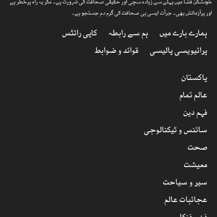
خودشکن فضا میں پہلے سے زیادہ سچی اور حقیقی صحافت کی ضرورت ہے۔ مگر یہ راہ پرخطر ہے
اور پرآزمائش بھی۔ جرأت ایسی ہی صحافت کی گرم دم جستجو ہے۔
ہمارے بارے میں
ہم سے رابطہ
کاپی رائٹس
پرائیویسی پالیسی
قوائد و ضوابط
پاکستان
عالم تمام
فہم دین
سائنس و ٹیکنالوجی
صحت
معیشت
سیر و سیاحت
عجائبات عالم