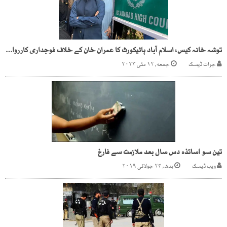
توشہ خانہ کیس: اسلام آباد ہائیکورٹ کا عمران خان کے خلاف فوجداری کارروائی پر حکم امتناع
جرات ڈیسک
جمعه, ۱۲ مئی ۲۰۲۳
تین سو اساتذہ دس سال بعد ملازمت سے فارغ
ویب ڈیسک
بدھ, ۲۴ جولائی ۲۰۱۹