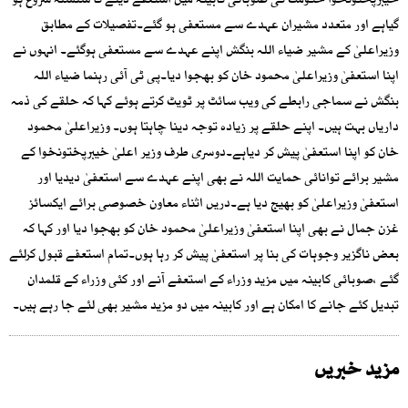
خیبرپختونخوا حکومت کی صوبائی کابینہ میں استعفے دینے کا سلسلہ شروع ہو
گیاہے اور متعدد مشیران عہدے سے مستعفی ہو گئے۔تفصیلات کے مطابق
وزیراعلیٰ کے مشیر ضیاء اللہ بنگش اپنے عہدے سے مستعفی ہوگئے۔ انہوں نے
اپنا استعفیٰ وزیراعلیٰ محمود خان کو بھجوا دیا۔پی ٹی آئی رہنما ضیاء اللہ
بنگش نے سماجی رابطے کی ویب سائٹ پر ٹویٹ کرتے ہوئے کہا کہ حلقے کی ذمہ
داریاں بہت ہیں۔ اپنے حلقے پر زیادہ توجہ دینا چاہتا ہوں۔ وزیراعلیٰ محمود
خان کو اپنا استعفیٰ پیش کر دیاہے۔دوسری طرف وزیر اعلیٰ خیبرپختونخوا کے
مشیر برائے توانائی حمایت اللہ نے بھی اپنے عہدے سے استعفیٰ دیدیا اور
استعفیٰ وزیراعلیٰ کو بھیج دیا ہے۔دریں اثناء معاون خصوصی برائے ایکسائز
غزن جمال نے بھی اپنا استعفیٰ وزیراعلیٰ محمود خان کو بھجوا دیا اور کہا کہ
بعض ناگزیر وجوہات کی بنا پر استعفیٰ پیش کر رہا ہوں۔تمام استعفے قبول کرلئے
گئے ،صوبائی کابینہ میں مزید وزراء کے استعفے آنے اور کئی وزراء کے قلمدان
تبدیل کئے جانے کا امکان ہے اور کابینہ میں دو مزید مشیر بھی لئے جا رہے ہیں۔
مزید خبریں