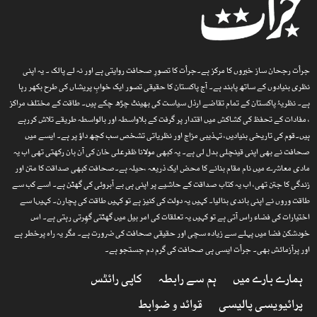
جرأت رجحان ساز خبروں کا مرکز ہے۔جرأت کا تصورِ صحافت روایتی ہے اور نہ لے پالک ۔ یہ اپنی
نظری بنیادوں کے ساتھ پابند ہے۔ آج پاکستان کا حقیقی تصور ایک خوابِ پریشاں کی طرح بکھر رہا
ہے۔ نظریۂ پاکستان کے تمام تقاضے ارذل سیاست کی بھینٹ چڑھ چکے ہیں۔ طاقت کے مختلف مراکز
، مفادات کے تحفظ کی کشاکش میں اقتدار پر گرفت کے بلاواسطہ اور بالواسطہ طریقے تلاش کررہے
ہیں۔قوم کی تاریخی بنیادیں، تہذیبی مزاج اور نظریاتی تشخص سب کچھ داؤ پر ہے۔ ایسے میں
صحافت نے بھی اپنی قینچلی بدل لی ہے۔ یہ کبھی مولانا ظفرعلی خان کی آن بان رکھتی تھی اب یہ
مادی معاشرے میں نام مقام بنانے کا محض ایک ذریعہ ،حیلہ ہے۔صحافت کبھی صداقت کا متن اور
زندگی کا جتن تھی، اب یہ کتاب صداقت کے حاشیے پر اپنی ہی بے آبروئی کی گھٹن ہے۔ اسے کب سے
طاقت وروں نے اپنی باندی بنالیا۔ کہیں یہ دولت کی کنیز ہے تو کہیں طاقت کی پچارن۔ کہیںا سے
اختیارات کی فضاء راس آتی ہے تو کہیں یہ تعلقات کی امر بیل میں گھٹتی گھِرتی رہتی ہے۔ اس
خودشکن فضا میں پہلے سے زیادہ سچی اور حقیقی صحافت کی ضرورت ہے۔ مگر یہ راہ پرخطر ہے
اور پرآزمائش بھی۔ جرأت ایسی ہی صحافت کی گرم دم جستجو ہے۔
ہمارے بارے میں
ہم سے رابطہ
کاپی رائٹس
پرائیویسی پالیسی
قوائد و ضوابط