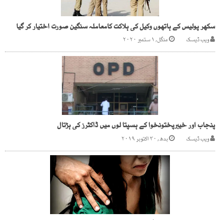
سکھر پولیس کے ہاتھوں وکیل کی ہلاکت کامعاملہ سنگین صورت اختیار کر گیا
ویب ڈیسک
منگل, ۱ ستمبر ۲۰۲۰
پنجاب اور خیبرپختونخوا کے ہسپتا لوں میں ڈاکٹرز کی ہڑتال
ویب ڈیسک
بدھ, ۳۰ اکتوبر ۲۰۱۹