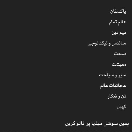
پاکستان
عالم تمام
فہم دین
سائنس و ٹیکنالوجی
صحت
معیشت
سیر و سیاحت
عجائبات عالم
فن و فنکار
کھیل
ہمیں سوشل میڈیا پر فالو کریں