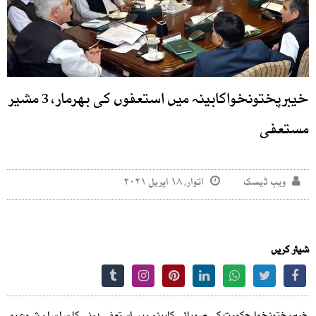
خیبرپختونخواکابینہ میں استعفوں کی بھرمار، 3 مشیر
مستعفی
ویب ڈیسک
اتوار, ۱۸ اپریل ۲۰۲۱
شیئر کریں