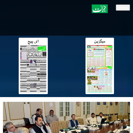
menu
میگزین
ای پیج