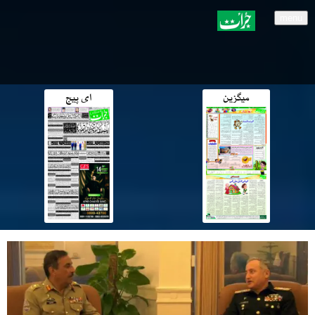
menu
میگزین
ای پیج