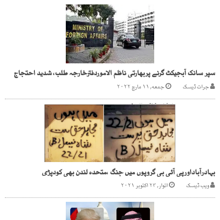
سپر سانک آبجیکٹ گرنے پربھارتی ناظم الاموردفترخارجہ طلب، شدید احتجاج
جرات ڈیسک
جمعه, ۱۱ مارچ ۲۰۲۲
بہادرآباداورپی آئی بی گروپوں میں جنگ ،متحدہ لندن بھی کودپڑی
ویب ڈیسک
اتوار, ۲۴ اکتوبر ۲۰۲۱