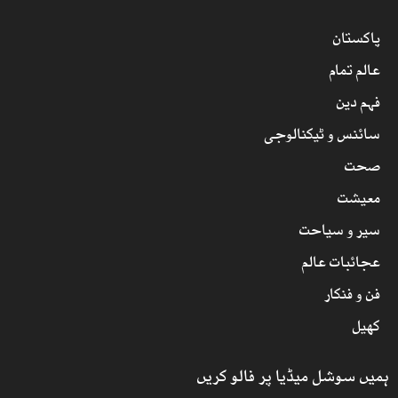
پاکستان
عالم تمام
فہم دین
سائنس و ٹیکنالوجی
صحت
معیشت
سیر و سیاحت
عجائبات عالم
فن و فنکار
کھیل
ہمیں سوشل میڈیا پر فالو کریں