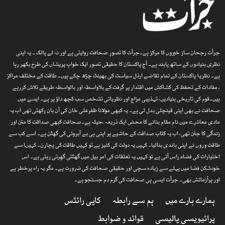
جرأت رجحان ساز خبروں کا مرکز ہے۔جرأت کا تصورِ صحافت روایتی ہے اور نہ لے پالک ۔ یہ اپنی
نظری بنیادوں کے ساتھ پابند ہے۔ آج پاکستان کا حقیقی تصور ایک خوابِ پریشاں کی طرح بکھر رہا
ہے۔ نظریۂ پاکستان کے تمام تقاضے ارذل سیاست کی بھینٹ چڑھ چکے ہیں۔ طاقت کے مختلف مراکز
، مفادات کے تحفظ کی کشاکش میں اقتدار پر گرفت کے بلاواسطہ اور بالواسطہ طریقے تلاش کررہے
ہیں۔قوم کی تاریخی بنیادیں، تہذیبی مزاج اور نظریاتی تشخص سب کچھ داؤ پر ہے۔ ایسے میں
صحافت نے بھی اپنی قینچلی بدل لی ہے۔ یہ کبھی مولانا ظفرعلی خان کی آن بان رکھتی تھی اب یہ
مادی معاشرے میں نام مقام بنانے کا محض ایک ذریعہ ،حیلہ ہے۔صحافت کبھی صداقت کا متن اور
زندگی کا جتن تھی، اب یہ کتاب صداقت کے حاشیے پر اپنی ہی بے آبروئی کی گھٹن ہے۔ اسے کب سے
طاقت وروں نے اپنی باندی بنالیا۔ کہیں یہ دولت کی کنیز ہے تو کہیں طاقت کی پچارن۔ کہیںا سے
اختیارات کی فضاء راس آتی ہے تو کہیں یہ تعلقات کی امر بیل میں گھٹتی گھِرتی رہتی ہے۔ اس
خودشکن فضا میں پہلے سے زیادہ سچی اور حقیقی صحافت کی ضرورت ہے۔ مگر یہ راہ پرخطر ہے
اور پرآزمائش بھی۔ جرأت ایسی ہی صحافت کی گرم دم جستجو ہے۔
ہمارے بارے میں
ہم سے رابطہ
کاپی رائٹس
پرائیویسی پالیسی
قوائد و ضوابط