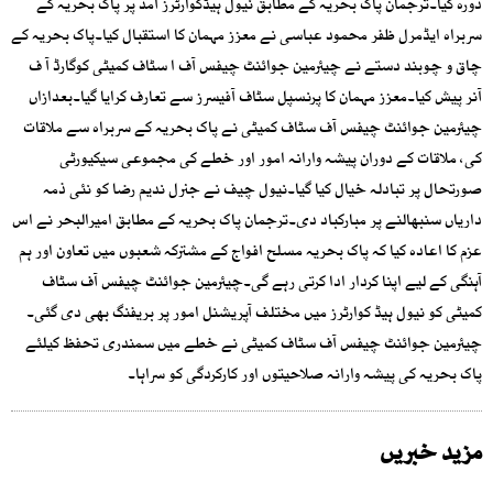
دورہ کیا۔ترجمان پاک بحریہ کے مطابق نیول ہیڈکوارٹرز آمد پر پاک بحریہ کے
سربراہ ایڈمرل ظفر محمود عباسی نے معزز مہمان کا استقبال کیا۔پاک بحریہ کے
چاق و چوبند دستے نے چیئرمین جوائنٹ چیفس آف ا سٹاف کمیٹی کوگارڈ آ ف
آنر پیش کیا۔معزز مہمان کا پرنسپل سٹاف آفیسرز سے تعارف کرایا گیا۔بعدازاں
چیئرمین جوائنٹ چیفس آف سٹاف کمیٹی نے پاک بحریہ کے سربراہ سے ملاقات
کی، ملاقات کے دوران پیشہ وارانہ امور اور خطے کی مجموعی سیکیورٹی
صورتحال پر تبادلہ خیال کیا گیا۔نیول چیف نے جنرل ندیم رضا کو نئی ذمہ
داریاں سنبھالنے پر مبارکباد دی۔ترجمان پاک بحریہ کے مطابق امیرالبحر نے اس
عزم کا اعادہ کیا کہ پاک بحریہ مسلح افواج کے مشترکہ شعبوں میں تعاون اور ہم
آہنگی کے لیے اپنا کردار ادا کرتی رہے گی۔چیئرمین جوائنٹ چیفس آف سٹاف
کمیٹی کو نیول ہیڈ کوارٹرز میں مختلف آپریشنل امور پر بریفنگ بھی دی گئی۔
چیئرمین جوائنٹ چیفس آف سٹاف کمیٹی نے خطے میں سمندری تحفظ کیلئے
پاک بحریہ کی پیشہ وارانہ صلاحیتوں اور کارکردگی کو سراہا۔
مزید خبریں