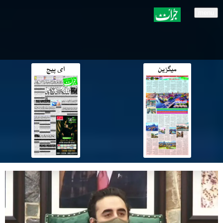
menu
میگزین
ای پیج