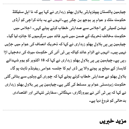
چیئرمین پاکستان پیپلزپارٹی بلاول بھٹو زرداری نے کہا ہے کہ نا اہل سلیکٹڈ
حکومت ملک و عوام پر بوجھ بن چکی ہے۔انہوں نے یہ بات کراچی کو آرڈی
نیشن کمیٹی کے اجلاس سے صدارتی خطاب کرتے ہوئے کہی۔ اجلاس میں
حکومت مخالف تحریک کے ضمن میں شہر قائد میں سرگرمیوں کا جائزہ لیا گیا۔
چیئرمین پی پی بلاول بھٹو زرداری نے کہا کہ تحریک انصاف کی عوام میں جڑیں
نہیں ہیں۔ انہوں نے الزام عائد کیاکہ پی ٹی آئی کی حکومت میرٹ کی دھجیاں اڑا
رہی ہے۔چیئرمین پی پی بلاول بھٹو زرداری نے کہا کہ 18 اکتوبر کو یوم شہدائے
کارساز کے موقع پر ہونے والا پی ڈی ایم کا جلسہ عوامی ریفرنڈم ثابت ہو گا۔
بلاول بھٹو نے صدارتی خطاب کرتے ہوئے کہا کہ چوری کے ووٹوں سے بنائی گئی
حکومت زبردستی عوام پر مسلط کی گئی ہے۔چیئرمین پی پی بلاول بھٹو زرداری
نے کہا کہ پی ٹی آئی نے بیروزگاری، مہنگائی، سفارتی تنہائی اور اقتصادی
بدحالی کو فروغ دیا ہے۔
مزید خبریں