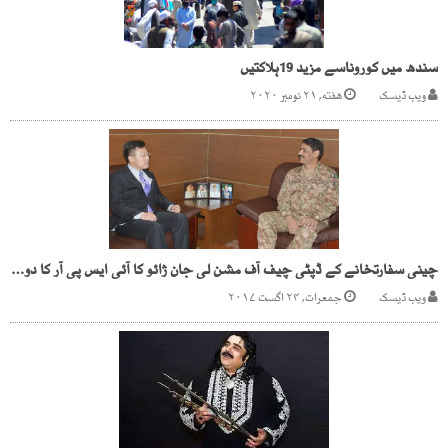
سندھ میں کوروناسے مزید 19ہلاکتیں
ویب ڈیسک
هفته, ۲۱ نومبر ۲۰۲۰
چینی سفارتخانے کے ڈپٹی چیف آف مشن لی جان ژائو کا آئی ایس پی آر کا دورہ ٗ میجر جنرل آصف غفور سے تبادلہ خیال
ویب ڈیسک
جمعرات, ۲۴ اگست ۲۰۱۷