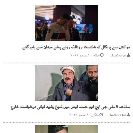
مراکش سے پرتگال کو شکست، رونالڈو روتے ہوئے میدان سے باہر گئے
جرات ڈیسک
هفته, ۱۰ دسمبر ۲۰۲۲
سانحہ 9 مئی جی ایچ کیو حملہ کیس میں شیخ رشید کیکی درخواست خارج
Author One
منگل, ۱۰ دسمبر ۲۰۲۴