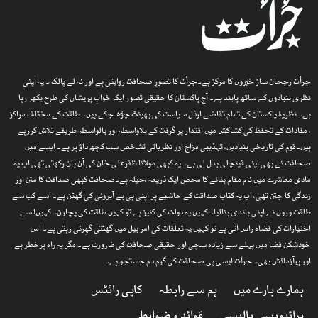
جرأت رجحان ساز خبروں کا مرکز ہے۔جرأت کا تصورِ صحافت روایتی ہے اور نہ لے پالک ۔ یہ اپنی
نظری بنیادوں کے ساتھ پابند ہے۔ آج پاکستان کا حقیقی تصور ایک خوابِ پریشاں کی طرح بکھر رہا
ہے۔ نظریۂ پاکستان کے تمام تقاضے ارذل سیاست کی بھینٹ چڑھ چکے ہیں۔ طاقت کے مختلف مراکز
، مفادات کے تحفظ کی کشاکش میں اقتدار پر گرفت کے بلاواسطہ اور بالواسطہ طریقے تلاش کررہے
ہیں۔قوم کی تاریخی بنیادیں، تہذیبی مزاج اور نظریاتی تشخص سب کچھ داؤ پر ہے۔ ایسے میں
صحافت نے بھی اپنی قینچلی بدل لی ہے۔ یہ کبھی مولانا ظفرعلی خان کی آن بان رکھتی تھی اب یہ
مادی معاشرے میں نام مقام بنانے کا محض ایک ذریعہ ،حیلہ ہے۔صحافت کبھی صداقت کا متن اور
زندگی کا جتن تھی، اب یہ کتاب صداقت کے حاشیے پر اپنی ہی بے آبروئی کی گھٹن ہے۔ اسے کب سے
طاقت وروں نے اپنی باندی بنالیا۔ کہیں یہ دولت کی کنیز ہے تو کہیں طاقت کی پچارن۔ کہیںا سے
اختیارات کی فضاء راس آتی ہے تو کہیں یہ تعلقات کی امر بیل میں گھٹتی گھِرتی رہتی ہے۔ اس
خودشکن فضا میں پہلے سے زیادہ سچی اور حقیقی صحافت کی ضرورت ہے۔ مگر یہ راہ پرخطر ہے
اور پرآزمائش بھی۔ جرأت ایسی ہی صحافت کی گرم دم جستجو ہے۔
ہمارے بارے میں
ہم سے رابطہ
کاپی رائٹس
پرائیویسی پالیسی
قوائد و ضوابط