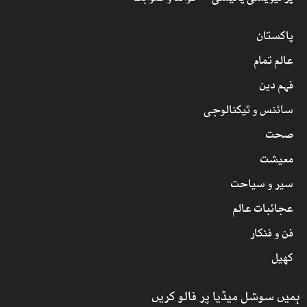
پاکستان
عالم تمام
فہم دین
سائنس و ٹیکنالوجی
صحت
معیشت
سیر و سیاحت
عجائبات عالم
فن و فنکار
کھیل
ہمیں سوشل میڈیا پر فالو کریں