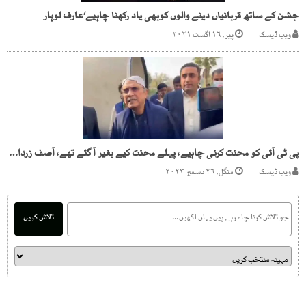
جشن کے ساتھ قربانیاں دینے والوں کوبھی یاد رکھنا چاہیے‘عارف لوہار
ویب ڈیسک
پیر, ۱۶ اگست ۲۰۲۱
پی ٹی آئی کو محنت کرنی چاہیے، پہلے محنت کیے بغیر آ گئے تھے، آصف زرداری
ویب ڈیسک
منگل, ۲۶ دسمبر ۲۰۲۳
تلاش کریں