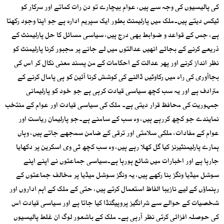
کی پالیسیوں کی وجہ سے ہیں، عوام بیچارے تو دن رات کماتے اور سرکار کو
ٹیکس دیتے ہیں۔ملک میں پارلیمنٹ بطور ایک سپریم ادارہ ہے جو اپنا وجود رکھتا
ہے، جس کے قواعد و ضوابط بھی درج ہیں، سیاسی مسائل کا حل پارلیمنٹ کے
ذریعے کرنے کے بجائے انھیں عدالتوں میں لے جانے پر مجبور کرنا پارلیمنٹ کو
نظر انداز کرنے اور پھر عدالت کے احکامات کے من پسند معنی نکال کر اس کی
بجاآوری کی راہ میں رکاوٹیں ڈالنے کی کوشش کرنا آئین کو ہی پامال کرنے کے
مترادف ہے اور یہ سب کچھ سیاسی قیادت کرہی ہے جو خود کو پارلیمانی
جمہوریت کی محافظ قرار دیتی ہے۔ ملک کی سیاسی قیادت اور عوام کے منتخب
نمایندے جو کچھ کررہے ہیں، وہ سب کے سامنے ہے۔جو پارلیمان ریاست اور
عوام کے مفادات، ملکی سلامتی اور ترقی کے ضامن سمجھے جاتے ہیں، وہاں
ہمارے پارلیمنٹیرنز کیا گل کھلا رہے ہیں، وہ سب کچھ ٹی وی اسکرین پر دکھایا
جارہا ہے اور اخبارات میں شائع ہورہا ہے۔سیاسی جماعتوں نے اپنے اپنے
سوشل میڈیا ونگز بنا رکھے ہیں، یہ ونگز سوشل میڈیا پر مخالف جماعتوں کے
رہنماؤں کے لیے نازیبا الفاظ استعمال کرتے ہیں، حتی کے ملک کے اہم اداروں اور
شخصیات کے حوالے سے شرانگیز پروپیگنڈا کیا جاتا ہے اور سیاسی قیادت اس
کی حوصلہ افزائی کرتی نظر آرہی ہے۔ ملک کے باشعور لوگ ان غلط پالیسیوں