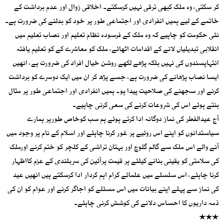
کر سکتی، وہ ملک کبھی ترقی نہیں کرسکتے۔ اخلاقی زوال اور عدم برداشت کے
خاتمے کے لیے ہمیں انفرادی اور اجتماعی طور پر خود کو بدلنے کی ضرورت ہے۔
نئی حکومت کو چاہیے کہ وہ ملک کے فرسودہ نظام تعلیم اور نصاب تعلیم میں
انقلابی تبدیلیاں لانے کے اقدامات اٹھائے، ملک کو معاشرے کے کو تعلیم یافتہ
انتہاپسندوں کی نہیں بلکہ پڑھے لکھے روشن خیال افراد کی ضرورت ہے، انھیں
ایسا نصاب پڑھانے کی ضرورت ہے، جسے پڑھ کر ان میں ایک دوسرے کو برداشت
کرنے اور سجھنے کی صلاحیت پیدا ہو۔ ہمیں انفرادی اور اجتماعی طور پر مثال
بنتے ہوئے اس کی شروعات کرنے کی سعی کرنی چاہیے۔
آج عیدالفطر کی نماز دوگانہ ادا کرتے ہوئے ہم سب کوخاص طورپر ہمارے
سیاستدانوں کو اپنے اس روئیے پر غور کرنا چاہئے اور اسلام کے نام پر وجود میں
آنے والے اس ملک سے گالم گلوچ اور بہتان تراشی کے کلچر کو ختم کرنے اورملک
کی سلامتی کو یقینی بنانے کیلئے ہر قیمت پرآئین کی سربلندی کے عزم کااظہار
کرنا چاہئے، اس سلسلے میں علمائے کرام اہم کردار ادا کرسکتے ہیں انھیں عید
کی نماز سے پہلے اپنے بیانات میں اس مسئلے کو اجاگر کرنے اور عوام کو ان کی
ذمہ داریوں کا احساس دلانے کی کوشش کرنی چاہئے۔
٭٭٭