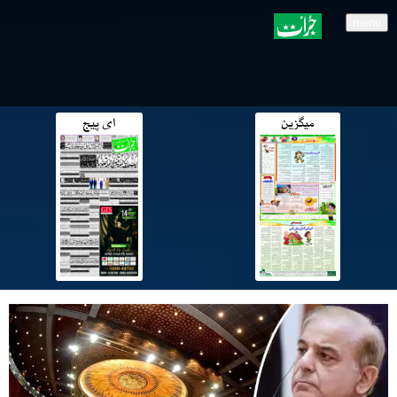
menu
میگزین
ای پیج