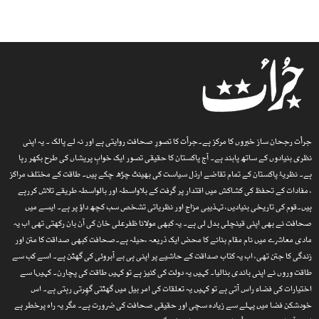
جرأت رجحان ساز خبروں کا مرکز ہے۔جرأت کا تصورِ صحافت روایتی ہے اور نہ لے پالک ۔ یہ اپنی
نظری بنیادوں کے ساتھ پابند ہے۔ آج پاکستان کا حقیقی تصور ایک خوابِ پریشاں کی طرح بکھر رہا
ہے۔ نظریۂ پاکستان کے تمام تقاضے ارذل سیاست کی بھینٹ چڑھ چکے ہیں۔ طاقت کے مختلف مراکز
، مفادات کے تحفظ کی کشاکش میں اقتدار پر گرفت کے بلاواسطہ اور بالواسطہ طریقے تلاش کررہے
ہیں۔قوم کی تاریخی بنیادیں، تہذیبی مزاج اور نظریاتی تشخص سب کچھ داؤ پر ہے۔ ایسے میں
صحافت نے بھی اپنی قینچلی بدل لی ہے۔ یہ کبھی مولانا ظفرعلی خان کی آن بان رکھتی تھی اب یہ
مادی معاشرے میں نام مقام بنانے کا محض ایک ذریعہ ،حیلہ ہے۔صحافت کبھی صداقت کا متن اور
زندگی کا جتن تھی، اب یہ کتاب صداقت کے حاشیے پر اپنی ہی بے آبروئی کی گھٹن ہے۔ اسے کب سے
طاقت وروں نے اپنی باندی بنالیا۔ کہیں یہ دولت کی کنیز ہے تو کہیں طاقت کی پچارن۔ کہیںا سے
اختیارات کی فضاء راس آتی ہے تو کہیں یہ تعلقات کی امر بیل میں گھٹتی گھِرتی رہتی ہے۔ اس
خودشکن فضا میں پہلے سے زیادہ سچی اور حقیقی صحافت کی ضرورت ہے۔ مگر یہ راہ پرخطر ہے