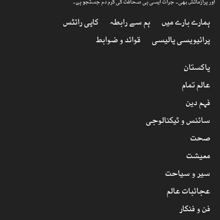
اور پرآزمائش بھی۔ جرأت ایسی ہی صحافت کی گرم دم جستجو ہے۔
ہمارے بارے میں
ہم سے رابطہ
کاپی رائٹس
پرائیویسی پالیسی
قوائد و ضوابط
پاکستان
عالم تمام
فہم دین
سائنس و ٹیکنالوجی
صحت
معیشت
سیر و سیاحت
عجائبات عالم
فن و فنکار