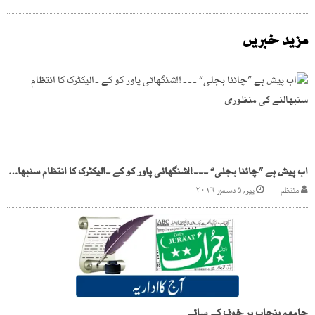
مزید خبریں
اب پیش ہے ”چائنا بجلی“ ۔۔۔!!شنگھائی پاور کو کے ۔الیکٹرک کا انتظام سنبھالنے کی منظوری
منتظم
پیر, ۵ دسمبر ۲۰۱۶
جامعہ پنجاب پر خوف کے سائے