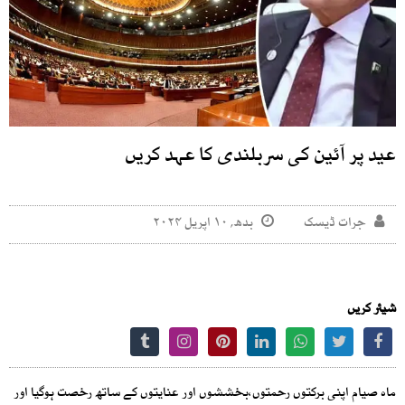
عید پر آئین کی سربلندی کا عہد کریں
جرات ڈیسک
بدھ, ۱۰ اپریل ۲۰۲۴
شیئر کریں
ماہ صیام اپنی برکتوں رحمتوں،بخششوں اور عنایتوں کے ساتھ رخصت ہوگیا اور