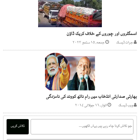
اسمگلروں اور چوروں کے خلاف کریک ڈاؤن
جرات ڈیسک
جمعه, ۱۵ ستمبر ۲۰۲۳
بھارتی صدارتی انتخاب میں رام ناتھ کووند کی نامزدگی
ویب ڈیسک
اتوار, ۱۶ جولائی ۲۰۱۷
تلاش کریں