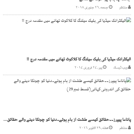
منتظم
جمعه, ۲۶ جنوری ۲۰۱۸
الیکٹرانک میڈیا کی بلیک میلنگ کا کلاکوٹ تھانے میں مقدمہ درج !!
ویب ڈیسک
پیر, ۲۷ فروری ۲۰۱۷
پاناما پیپرز۔۔حقائق کیسے طشت از بام ہوئے۔دنیا کو چونکا دینے والے حقائق کی اندرونی کہانی(قسط نمبر29)
منتظم
هفته, ۲۹ اکتوبر ۲۰۱۶