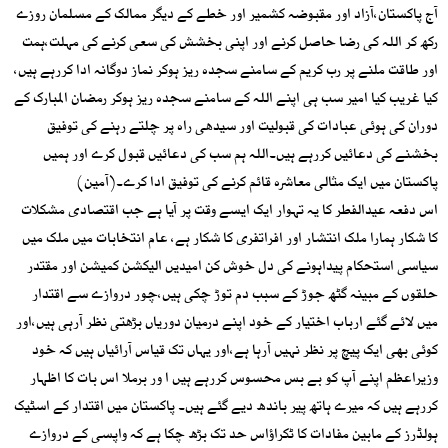
آج پاکستان،آزاد اور مقبوضہ کشمیر اور خطے کے دیگر ممالک کے مسلمان روزے
رکھ کر اللہ کی رضا حاصل کرنے اور اپنی بخشش کی سعی کرنے کی مہلت،ہمت
اور طاقت ملنے پر رب کریم کے سامنے سجدہ ریز ہوکر نماز دوگانہ ادا کررہے ہیں،
کیا غریب کیا امیر سب ہی اپنے اللہ کے سامنے سجدہ ریز ہوکر رمضان المبارک کے
دوران کی ہوئی عبادات کی قبولیت اور سیدھی راہ پر چلتے رہنے کی توفیق
بخشنے کی دعائیں کررہے ہیں۔اللہ ہم سب کی دعائیں قبول کرے اور ہمیں
پاکستان میں ایک مثالی معاشرہ قائم کرنے کی توفیق ادا کرے۔(آمین)
اس دفعہ عیدالفطر کا یہ تہوار ایک ایسے وقت پر آیا ہے جب اقتصادی مشکلات
کا شکار ہمارا ملک انتشار اور افراتفری کا شکار ہے، عام انتخابات میں ملک میں
سیاسی استحکام پیداہونے کی دل خوش کن امیدیں الیکشن کمیشن اور مقتدر
حلقوں کے مبینہ گٹھ جوڑ کے سبب دم توڑ چکی ہیں،چور دروازے سے اقتدار
میں لائے گئے ارباب اختیار کے خود اپنے درمیان دوریاں بڑھتی نظر آرہی ہیں،اور
کوئی بھی ایک پیچ پر نظر نہیں آرہا ہے،اور یہاں تک قیاس آرائیاں ہیں کہ خود
وزیراعظم اپنے آپ کو بے بس محسوس کررہے ہیں ا ور برملا اس بات کا اظہار
کررہے ہیں کہ میرے ہاتھ پیر باندھ دیے گئے ہیں۔ پاکستان میں اقتدار کے اسٹیک
ہولڈرز کے مابین مفادات کا ٹکراؤاس حد تک بڑھ چکا ہے کہ واپسی کے دروازے