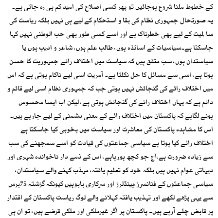
کے خطوط ملنا شروع ہوجائیں تو پھر کسی اصلاح کی امید کم ہی رہ جاتی ہے۔
یہ صورتحال جمہوری نظام کی بقا و استحکام کے لیے ہی نہیں بلکہ ریاست کی
سا لمیت کے لیے بھی خطرناک ہے اور اسے کسی طور بھی حب الوطنی نہیں کہا
جاسکتا ہے۔سیاسیات کے اساتذہ ہوں، طالب علم ہوں، شاعر و ادیب ہوں یا
سیاستدان ہوں، سب متفق ہیں کہ سیاست میں اختلاف رائے جمہوریت کا حسن
ہوتا ہے، اسی سے مسائل کا حل نکلتا ہے۔ آمریت اسی لیے ناکام ہوتی ہے کہ اس
میں اختلاف رائے کی گنجائش نہیں ہوتی جب کہ جمہوری نظام اسی لیے قائم و
دائم ہے کہ یہاں اختلاف رائے کی گنجائش ہوتی ہے، لیکن اب ایسا محسوس
ہونے لگاہے کہ پاکستان میں اختلاف رائے کے معنی دشمنی کے لیے جارہے ہیں۔
اس کا مشاہدہ پاکستان کی معاشرت اور سیاست میں بخوبی کیا جاسکتا ہے
اختلاف رائے کیا ہوتا ہے سیاسی جماعتوں کی قیادت کو اسے سمجھنے کی سب
سے زیادہ ضرورت ہے،آج جو کچھ ہورہاہے، اس کے ذمے دار ناخواندہ شہری اور
دیہاتی عوام نہیں ہیں بلکہ خود کو تعلیم یافتہ، مہذب کہنے والے سیاستدان،
سیاسی جماعتوں کے فنانسرز،ہینڈلرز اور سرکاری بابوہیں کیونکہ گزشتہ 75برس
سے یہی پڑھے لکھے اور تہذیب یافتہ کہلانے والے لوگ ریاست پاکستان کے اقتدار
پر قابض چلے آرہے ہیں۔ پاکستان پر اگر غیرملکی اور ملکی قرضے ہیں، تو ان ہی