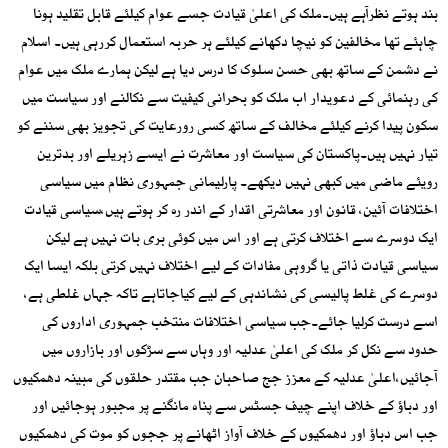
بند ہوتے نظرآہے ہیں۔ملک کی اعلیٰ قیادت جسے عوام کیلئے قابل تقلید ہونا
چاہئے تھا مخالفین کو نیچا دکھانے کیلئے ہر حربہ استعمال کررہی ہیں۔ اسلام
نے دشمن کے ساتھ بھی حسن سلوک کا درس دیا ہے لیکن ہمارے ملک میں عوام
کی رہنمائی کے دعویدار اب ملک کو بحرانی کیفیت سے نکالنے اور سیاست میں
سکون پیدا کرنے کیلئے مخالف کے ساتھ کسی رورعایت کی تجویز بھی سننے کو
تیار نہیں ہیں۔پاکستان کی سیاست اور معاشرت نے ایسے زہریلے اور بدترین
رویئے ماضی میں کبھی نہیں دیکھے۔ پارلیمانی جمہوری نظام میں سیاسی
اختلافات آئین، قانون اور معاشرتی اقدار کے اندر رہ کر ہوتے ہیں،سیاسی قیادت
ایک دوسرے سے اختلاف کرتی ہے اور اس میں کوئی بری بات نہیں ہے لیکن
سیاسی قیادت ذاتی یا گروہی مفادات کے لیے اختلاف نہیں کرتی بلکہ ایسا ایک
دوسرے کی غلط پالیسی کی نشاندہی کے لیے کیاجاتاہے تاکہ جہاں غلطی ہے،
اسے درست کرلیا جائے۔جب سیاسی اختلافات منتخب جمہوری اداروں کی
حدود سے نکل کر ملک کی اعلیٰ عدلیہ اور وہاں سے سڑکوں اور بازاروں میں
آجائیں،اعلیٰ عدلیہ کے معزز جج صاحبان جب مقتدر حلقوں کی مبینہ دھمکیوں
اور دباؤ کے خلاف اپنے چیف جسٹس سے پناہ مانگنے پر مجبور ہوجائیں اور
جب اس دباؤ اور دھمکیوں کے خلاف آواز اٹھانے پر ججوں کو موت کی دھمکیوں