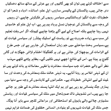
سے اختلاف کرتے ہیں توان کو بھی گالیوں اور بے عزتی کے ساتھ ساتھ دھمکیاں
دی جاتی ہیں۔ پاکستان کے پالیسی سازوں، اہل علم، اساتذہ، ادباء و شعرا کو ان
خطرناک، نفرت انگیز اورمائنڈلیس سیاسی رویوں کی فکرکرنی چاہیے، ان رویوں
کی وجہ سے پاکستان کی نوجوان نسل برباد ہورہی ہے، اب اہل علم کو خاموش
نہیں رہنا چاہیے بلکہ اصلاح کے لیے آگے بڑھنا چاہیے کیونکہ اگر اس وقت تعلیم
کی سب سے زیادہ ضرورت ہے تو ریاست کے اسٹیک ہولڈرز اور سیاسی قیادت کو
ہے۔سیاسی بحث مباحثے میں جو زبان استعمال کی جارہی ہے اور جس طرح
کے الزامات کی بوچھاڑ کی جاتی ہے اور ہر گفتگوکا اختتام لڑائی جھگڑے اور گالی
گلوچ پر ہوتا ہے، اس کے نتائج اچھے نہیں نکلیں گے۔ بظاہر پڑھے لکھے،مہذب
نظر آنے والے حضرات جب سیاست، معاشرت یا فقہی معاملات پر بات کرتے ہیں تو
ان کے ذہنی افلاس پر رونا آتاہے۔ یہ ذہنی حالت ملک ومعاشرے کی وحدت اور سا
لمیت کے لیے انتہائی خطرناک ہے۔ حکمرانوں کے کارناموں کی وجہ سے دنیا میں
ہماری جگ ہنسائی ہو رہی ہے اور ہم ایک انتہا پسند معاشرے کے طور پر جانے
جا رہے ہیں۔اس تشویش ناک صورتحال میں ملک کی سیاسی قیادت اور ریاستی
مشینری چلانے والے بابوؤں کو استحقاقی اور مراعاتی کلچر سے باہر آنا ہوگا۔
جس ملک کی قیادت شہریوں کو بنیادی انسانی حققوق کی ضمانت فراہم نہیں