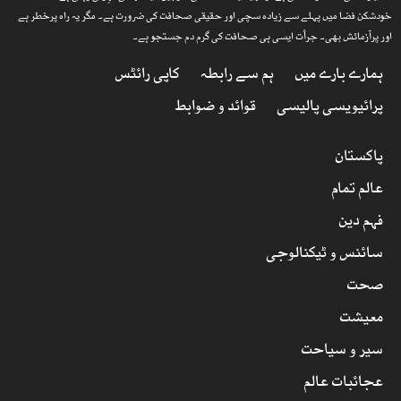
خودشکن فضا میں پہلے سے زیادہ سچی اور حقیقی صحافت کی ضرورت ہے۔ مگر یہ راہ پرخطر ہے
اور پرآزمائش بھی۔ جرأت ایسی ہی صحافت کی گرم دم جستجو ہے۔
ہمارے بارے میں
ہم سے رابطہ
کاپی رائٹس
پرائیویسی پالیسی
قوائد و ضوابط
پاکستان
عالم تمام
فہم دین
سائنس و ٹیکنالوجی
صحت
معیشت
سیر و سیاحت
عجائبات عالم