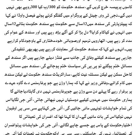
کاموں پرپیسہ خرچ کریں گے، سندھ حکومت کو 300ارب کیا 300روپے بھی نہیں
دیں گے۔نجی ٹی وی چینل کے پروگرام میں گفتگو کرتے ہوئے فیصل واوڈا نے کہا
کہ پیپلزپارٹی کی سندھ میں12سال سے حکومت ہے سندھ حکومت بتائے12سال
میں انہوں نے کیاکام کرایا؟ دل بڑا کر کے آگے بڑھ رہے ہیں اور سندھ کے عوام کی
مدد کر رہے ہیں، اٹھارویں ترمیم اورصوبائی خودمختاری کے باوجودکام کرارہے
ہیں۔انہوں نے کہا کہ سندھ حکومت کی معاونت کررہے ہیں پھربھی تنقیدکی
جارہی ہے،سندھ کیلئے وفاق کی جانب سے فنڈز دیئے جارہے ہیں اگر سندھ کے
مسائل ختم ہوگئے تو پی پی کی سیاست ختم ہوجائے گی، سندھ میں مسائل
کاحل ممکن ہے لیکن مسئلہ نیت کاہے، ساراکریڈٹ سندھ حکومت لے لیکن سندھ
میں کام کرائے۔وفاقی وزیر نے کہا کہ ہمارا وژن ہے جو پرفارمنس دے گاوہ عہدے
پر برقرار رہے گا پہلے دن سے وژن ہے جوپرفارمنس نہیں دی گاہٹادیاجائے گا
ہماری حکومت میں عہدوں کیلیے دوستیاں نہیں نبھائی جاتی، آئی جی لگایااس
کی تمام خواہشات تونہیں مانی جائیں گی، آئی جی کہتاہے سی سی پی اوقبول
نہیں توکیااس کی بات مانیں گے۔ان کا کہنا تھا کہ افسران کی تعیناتی کا
اختیارحکومت کے پاس ہے جسے چاہے لگائے، آئی جی کی خواہشات پرتوافسران
کی تعیناتیاں نہیں کی جاسکتیں، سی سی پی اوکوحکومت نے تعینات کیا آئی جی