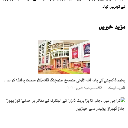
نے تونہیں کیا۔
مزید خبریں
بولیورڈ کمپنی کی پاور آف اٹارنی منسوخ ،منیجنگ ڈائریکٹر سمیت برانڈز کو لیگل نوٹس
ویب ڈیسک
جمعرات, ۸ اکتوبر ۲۰۲۰