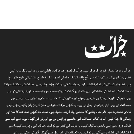
جرأت رجحان ساز خبروں کا مرکز ہے۔جرأت کا تصورِ صحافت روایتی ہے اور نہ لے پالک ۔ یہ اپنی
نظری بنیادوں کے ساتھ پابند ہے۔ آج پاکستان کا حقیقی تصور ایک خوابِ پریشاں کی طرح بکھر رہا
ہے۔ نظریۂ پاکستان کے تمام تقاضے ارذل سیاست کی بھینٹ چڑھ چکے ہیں۔ طاقت کے مختلف مراکز
، مفادات کے تحفظ کی کشاکش میں اقتدار پر گرفت کے بلاواسطہ اور بالواسطہ طریقے تلاش کررہے
ہیں۔قوم کی تاریخی بنیادیں، تہذیبی مزاج اور نظریاتی تشخص سب کچھ داؤ پر ہے۔ ایسے میں
صحافت نے بھی اپنی قینچلی بدل لی ہے۔ یہ کبھی مولانا ظفرعلی خان کی آن بان رکھتی تھی اب یہ
مادی معاشرے میں نام مقام بنانے کا محض ایک ذریعہ ،حیلہ ہے۔صحافت کبھی صداقت کا متن اور
زندگی کا جتن تھی، اب یہ کتاب صداقت کے حاشیے پر اپنی ہی بے آبروئی کی گھٹن ہے۔ اسے کب سے
طاقت وروں نے اپنی باندی بنالیا۔ کہیں یہ دولت کی کنیز ہے تو کہیں طاقت کی پچارن۔ کہیںا سے
اختیارات کی فضاء راس آتی ہے تو کہیں یہ تعلقات کی امر بیل میں گھٹتی گھِرتی رہتی ہے۔ اس