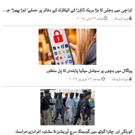
کراچی میں بجلی کا بڑا بریک ڈاﺅن‘ کے الیکٹرک کے دفاتر پر حملے‘ توڑ پھوڑ‘ جلاﺅ گھیراﺅ‘ پولیس سے جھڑپیں
ویب ڈیسک
بدھ, ۳۱ مئی ۲۰۱۷
پرتگال میں بچوں پر سوشل میڈیا پابندی کا بِل منظور
جرات ڈیسک
جمعه, ۱۳ فروری ۲۰۲۶
کورنگی اور چکرا گوٹھ میں گومبنگ سرچ آپریشن،8 مشتبہ افرادزیرحراست