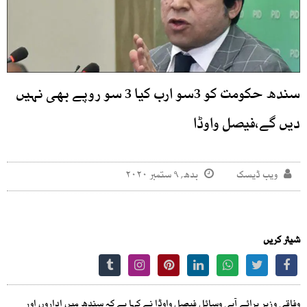
سندھ حکومت کو 3سو ارب کیا 3 سو روپے بھی نہیں
دیں گے،فیصل واوڈا
ویب ڈیسک
بدھ, ۹ ستمبر ۲۰۲۰
شیئر کریں
وفاقی وزیر برائے آبی وسائل فیصل واوڈا نے کہا ہے کہ سندھ میں اداروں اور